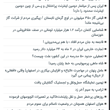
ایران پس از میانمار دومین اینترنت پراختلال و پـس از چین دومین
اینترنت محدود را دارد!
قبض گاز ۳۵۰ میلیونی در اوج گرمای تابستان / پیگیری مردم از شرکت گاز
بی‌نتیجه ماند!
شناسایی کتمان درآمد ۱.۲ هزار میلیارد تومانی در صنف طلافروشی در
خوزستان
فاجعه به جان مردم افتاد ؛ با هم بی‌مدیریتی !
تجارت خارجی ایران در ۷ ماه به ۶۴ میلیارد دلار رسید
تعطیلی حدود ۵۰ مدرسه در این کشور؛ علت چیست؟
شاه ماهی پرسپولیس به خط پایان رسید!
عامل پنهان در مهاجرت «اتباع» و افزایش بیکاری در اصفهان| وقتی «افغانی»
از «ریال» پیشی می گیرد
نهمین نمایشگاه حمل‌ونقل و لجستیک گشایش یافت
ترامپ به سیم آخر زد
روزهای پرخطر حمل و نقل پایتخت؛تاکید بر تعمیرات اتوبوسهای فرسوده
هوای اصفهان همچنان در وضعیت ناسالم برای عموم مردم