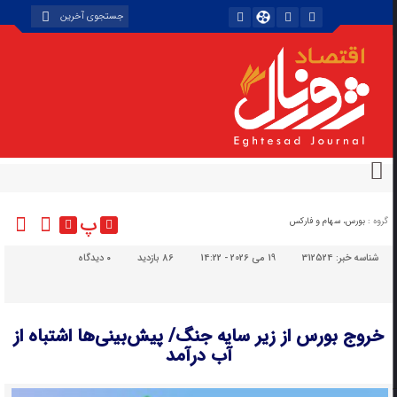
پ
گروه :
بورس، سهام و فارکس
شناسه خبر:
312524
19 می 2026 - 14:22
86 بازدید
۰
دیدگاه
خروج بورس از زیر سایه جنگ/ پیش‌بینی‌ها اشتباه از
آب درآمد