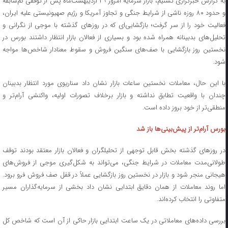
به گزارش خبرگزاری تسنیم، بازار سرمایه امروز ۲۹ اردیبهشت‌ماه پس از توقفی کم‌سابقه
و حدود ۸۰ روزه ناشی از شرایط جنگی و تجاوز آمریکا و رژیم صهیونیستی علیه ایران،
فعالیت خود را از سر گرفت؛ بازگشایی‌ای که در روزهای گذشته با موجی از نگرانی و
تحلیل‌های بدبینانه همراه شده بود و بسیاری از فعالان بازار انتظار داشتند بورس در
نخستین روز بازگشایی با صف‌های سنگین فروش و سقوط معنادار شاخص‌ها مواجه
شود.
با این حال، معاملات نخستین ساعات بازار نشان داد سناریوی مورد انتظار بدبینان
چندان با واقعیت تطابق نداشته و بازار برخلاف تصورات اولیه، واکنشی آرام‌تر و
منطقی‌تر از خود بروز داده است.
بورس آرام‌تر از پیش‌بینی‌ها باز شد
در روزهای گذشته بخش قابل توجهی از تحلیلگران و فعالان بازار معتقد بودند توقف
طولانی‌مدت معاملات در شرایط جنگی، می‌تواند به شکل‌گیری موجی از فروش‌های
هیجانی منجر شود و بازار در نخستین روز بازگشایی عملاً در قفل صف فروش فرو برود.
اما روند معاملات از همان دقایق ابتدایی نشان داد بخشی از سرمایه‌گذاران مسیر
متفاوتی را انتخاب کرده‌اند.
بررسی داده‌های معاملاتی در یک ساعت ابتدایی بازار حاکی از آن است که شاخص کل