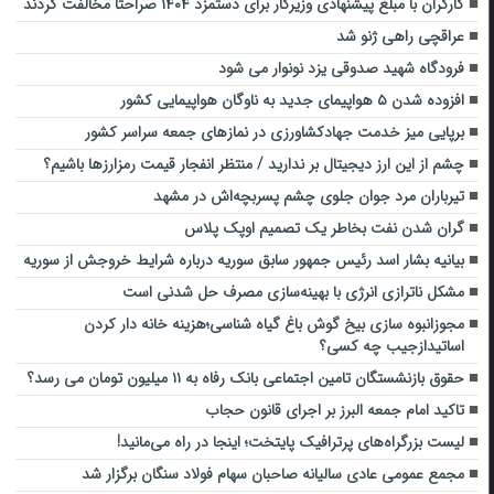
کارگران با مبلغ پیشنهادی وزیرکار برای دستمزد ۱۴۰۴ صراحتا مخالفت کردند
عراقچی راهی ژنو شد
فرودگاه شهید صدوقی یزد نونوار می شود
افزوده شدن ۵ هواپیمای جدید به ناوگان هواپیمایی کشور
برپایی میز خدمت جهادکشاورزی در نمازهای جمعه سراسر کشور
چشم از این ارز دیجیتال بر ندارید / منتظر انفجار قیمت رمزارزها باشیم؟
تیرباران مرد جوان جلوی چشم پسربچه‌اش در مشهد
گران شدن نفت بخاطر یک تصمیم اوپک پلاس
بیانیه بشار اسد رئیس جمهور سابق سوریه درباره شرایط خروجش از سوریه
مشکل ناترازی انرژی با بهینه‌سازی مصرف حل شدنی است
مجوزانبوه سازی بیخ گوش باغ گیاه شناسی؛هزینه خانه دار کردن
اساتیدازجیب چه کسی؟
حقوق بازنشستگان تامین اجتماعی بانک رفاه به ۱۱ میلیون تومان می رسد؟
تاکید امام جمعه البرز بر اجرای قانون حجاب
لیست بزرگراه‌های پرترافیک پایتخت؛ اینجا در راه می‌مانید!
مجمع عمومی عادی سالیانه صاحبان سهام فولاد سنگان برگزار شد