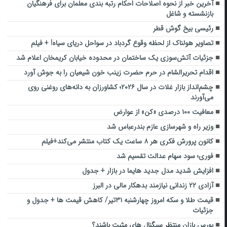
آخرین خبر از نحوه اصلاحات احکام رتبه بندی معلمان برای فرهنگیان
بازنشسته و شاغل
رئیسی بیخ گوش قطر
تصاویر هولناک از لحظه وقوع گردباد در سواحل دریای سیاه! + فیلم
جزئیات آتش‌سوزی یک ساختمان در محدوده خیابان کریمخان اعلام شد
اقدام تحریرالشام در حرم حضرت زینب خون شیعیان را به جوش آورد
چشم‌انداز بازار غلات در سال ۲۰۲۶؛ کشاورزان به دانه‌های روغنی روی
می‌آورند
معافیت ۱۰۰ درصدی «کن» از عوارض
وزیر راه و شهرسازی عازم بندرعباس شد
کانون پرورش فکری هر ۸ ساعت یک کتاب منتشر می‌کند+فیلم
فوری؛ سود سهام عدالت تقسیم شد
افزایش شدید مدل جدید هایما در بازار + جدول
آزادی ۲۲ زندانی نیازمند بدهکار مالی در البرز
قیمت طلا و سکه امروز چهارشنبه ۳۱تیر/ کاهش قیمت ها + جدول و
جزئیات
بورس بازان منتظر سیگنال های مثبت باشند؟