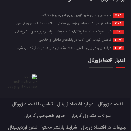
جابه‌جایی حریم شهر قزوین برای اجرای پروژه فولاد!
11:28
فولاد نوین آرکا؛ همراه پروژه‌های صنعتی از انتخاب تا تأمین ورق آهن
19:28
خرید هوشمندانه میکروکنترلر؛ کلید موفقیت پایدار پروژه‌های الکترونیکی
12:01
کاهش قیمت آهن آلات در بازارهای داخلی و خارجی
21:07
عرضه برق در بورس انرژی باعث رشد تولید و صادرات فولاد می شود
21:07
اعتبار اقتصادژورنال
اقتصاد ژورنال
درباره اقتصاد ژورنال
تماس با اقتصاد ژورنال
سوالات متداول کاربران
حریم خصوصی کاربران
تبلیغات در اقتصاد ژورنال
شرایط بازنشر محتوا
نبض ارزدیجیتال