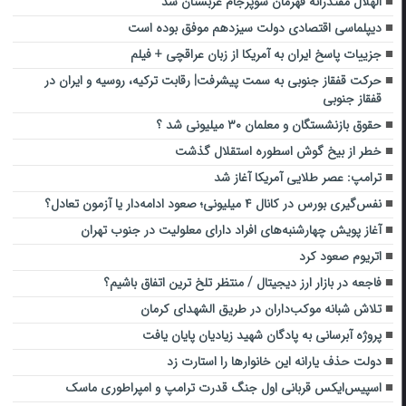
الهلال مقتدرانه قهرمان سوپرجام عربستان شد
دیپلماسی اقتصادی دولت سیزدهم موفق بوده است
جزییات پاسخ ایران به آمریکا از زبان عراقچی + فیلم
حرکت قفقاز جنوبی به سمت پیشرفت| رقابت ترکیه، روسیه و ایران در
قفقاز جنوبی
حقوق بازنشستگان و معلمان ۳۰ میلیونی شد ؟
خطر از بیخ گوش اسطوره استقلال گذشت
ترامپ: عصر طلایی آمریکا آغاز شد
نفس‌گیری بورس در کانال ۴ میلیونی؛ صعود ادامه‌دار یا آزمون تعادل؟
آغاز پویش چهارشنبه‌های افراد دارای معلولیت در جنوب تهران
اتریوم صعود کرد
فاجعه در بازار ارز دیجیتال / منتظر تلخ ترین اتفاق باشیم؟
تلاش شبانه موکب‌داران در طریق الشهدای کرمان
پروژه آبرسانی به پادگان شهید زیادیان پایان یافت
دولت حذف یارانه این خانوارها را استارت زد
اسپیس‌ایکس قربانی اول جنگ قدرت ترامپ و امپراطوری ماسک