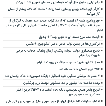
رقم نهایی حقوق سال آینده کارمندان و معلمان تعیین شد + ویدئو
کارگر فوق‌العاده چینی رونمایی شد: ربات ۶ دست که ۳۰٪ بیشتر از انسان
کار می‌کند
فوری؛امروز شنبه ۲۶ اسفند ۱۴۰۲ مذاکرات جدید سبد معیشت کارگران از
سر گرفته میشود/دستمزد ۱۴۰۳ و تشکیل جلسات شورای عالی کار در صدر
اخبار
قیمت تخم مرغ بسته ای ۱۰ تایی چند؟ + جدول
تراکتوری‌ها در جشن تولد خاص دختر اسکوچیچ! + عکس
پاسخ سخنگوی دولت درباره پیگیری ارسال پیامک حجاب به برخی
شهروندان+ فیلم
محل تدفین شهید حسن نصرالله در بیروت + فیلم
۲۵۲ کیلو شمش طلا معامله شد
۳ عملیات موشکی سنگین علیه اسرائیل/ پایگاه «میرون» با خاک یکسان شد
وعده ساخت ۱.۵ میلیون واحد مسکونی توسط وزیر پزشکیان
تاریخ واریز عیدی بهزیستی بانک رفاه اسفند ماه ۱۴۰۲/آخرین اخبار
مستمری مددجویان امروز
افشای حقیقت تلخ فوتبال ایران از سوی مربی سابق پرسپولیس و تیم ملی