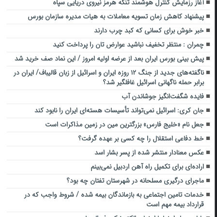
آغاز رزمایش کنترل هوشمند تنگۀ هرمز نیروی دریایی سپاه
پیشنهاد کاهش زمان تسویه معاملات به هیات مدیره سازمان بورس
خبر خوش برای کسانی که کبد چرب دارند
چمران : منتظر تخفیف نباشید عوارض تان را پرداخت کنید
پیش بینی بورس ایران بعد از عرضه اولیه امروز / این نماد صف خرید شد
ناگفته‌های جدید از جنگ ۱۲ روزه ایران و اسرائیل از زبان قالیباف/ ایران در
برابر حمله ناگهانی اسرائیل غافلگیر شد؟
فایده شگفت‌انگیز جوشاندن آب
جان کری: اسرائیل نمی‌تواند تأسیسات هسته‌ای ایران را نابود کند
جعل نام «خلیج فارس» بزرگترین مین در زمین مذاکرات است
خط دفاعی استقلال را چه کسی بر عهده گرفت؟
عکس معنادار منتشر شده از پسر بشار اسد
اراده‌ای برای تکمیل راه آهن اردبیل نمی‌بینم
ماجرای درگیری مسلحانه در شهرستان تفتان چه بود؟
خدمات تامین اجتماعی به بازماندگان بیمه شده / شروط واجب که در
قرارداد بیمه مهم است