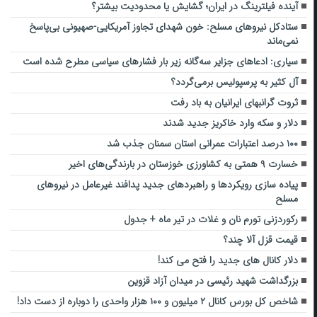
آینده فیلترینگ در ایران؛ گشایش یا محدودیت بیشتر؟
ستادکل نیروهای مسلح: خون شهدای تجاوز آمریکایی-صهیونی بی‌پاسخ
نمی‌ماند
سیاری: ادعاهای جزایر سه‌گانه زیر بار فشارهای سیاسی مطرح شده است
آل کثیر به پرسپولیس برمی‌گردد؟
ثروت گرانبهای ایرانیان به باد رفت
دلار و سکه وارد خاکریز جدید شدند
۱۰۰ درصد اعتبارات عمرانی استان سمنان جذب شد
خسارت ۹ همتی به کشاورزی خوزستان در بارندگی‌های اخیر
پیاده سازی رویکردها و راهبردهای جدید پدافند غیرعامل در نیروهای
مسلح
رکوردزنی تورم نان و غلات در تیر ماه + جدول
قیمت قزل آلا چند؟
دلار کانال های جدید را فتح می کند!
بزرگداشت شهید رئیسی در میدان آزاد قزوین
شاخص کل بورس کانال ۲ میلیون و ۱۰۰ هزار واحدی را دوباره از دست داد!