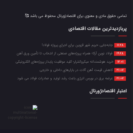
تمامی حقوق مادی و معنوی برای اقتصادژورنال محفوظ می باشد 🥰
پربازدیدترین مقالات اقتصادی
جابه‌جایی حریم شهر قزوین برای اجرای پروژه فولاد!
11:28
فولاد نوین آرکا؛ همراه پروژه‌های صنعتی از انتخاب تا تأمین ورق آهن
19:28
خرید هوشمندانه میکروکنترلر؛ کلید موفقیت پایدار پروژه‌های الکترونیکی
12:01
کاهش قیمت آهن آلات در بازارهای داخلی و خارجی
21:07
عرضه برق در بورس انرژی باعث رشد تولید و صادرات فولاد می شود
21:07
اعتبار اقتصادژورنال