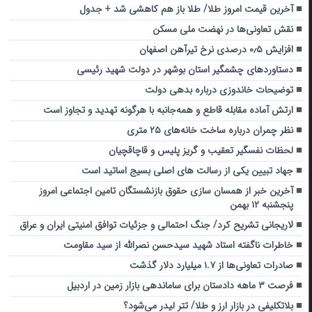
آخرین قیمت امروز طلا/ طلا باز هم کاهشی شد + جدول
نقش تعاونی‌ها در نهضت ملی مسکن
افزایش ۰٫۵ درصدی نرخ تیرآهن اصفهان
دستاوردهای چشمگیر استان بوشهر در دولت شهید رئیسی
توضیحات خاندوزی درباره بدهی دولت
ارتش آماده مقابله قاطع و همه‌جانبه با هرگونه تهدید و تجاوز است
نظر چمران درباره ساخت خانه‌های ۲۵ متری
لحظات نفسگیر تعقیب و گریز پلیس و قاچاقچیان
جهاد تبیین یکی از رسالت های اصلی بسیج اساتید است
آخرین خبر از همسان سازی حقوق بازنشستگان تامین اجتماعی امروز
پنجشنبه ۱۲ بهمن
لاریجانی تشریح کرد/ جنگ احتمالی و جزئیات توافق امنیتی ایران و عراق
خاطرات ناگفته استاد شهید سیدحسن نصرالله از سید مقاومت
صادرات تعاونی‌ها از ۱.۷ میلیارد دلار گذشت
فرصت ۳ ماهه دادستان برای ساماندهی بازار زمین در اردبیل
بلاتکلیفی در بازار ارز و طلا/ تتر لیدر می‌شود؟