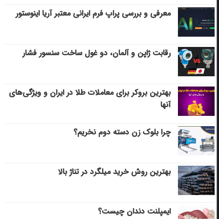
معرفی و بررسی پراپ فرم ایرانی معتبر آریا اینوستور
رقابت ژاپن و آلمان، دو غول ساخت سنسور فشار
بهترین بروکر برای معاملات طلا در ایران و ویژگی‌های
آنها
چرا بلوک زن دسته دوم نخریم؟
بهترین روش خرید میلگرد در تناژ بالا
ایمپلنت دندان چیست؟