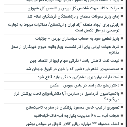
ورود ۲ سامانه بارشی به کشور / بارش برف دوباره آغاز می‌شود
حرکت خلاف جهت شاخص کل بورس و شاخص کل هم‌وزن
زمان واریز معوقات معلمان و بازنشستگان فرهنگیان اعلام شد
رایزنی برای ایجاد منطقه آزاد ایران و ازبکستان/ مذاکرات مربوط به تجارت
ترجیحی در حال تکمیل است
واریز قطعی سود به حساب سهامداران بورس + جزئیات
شرط هیئت ایرانی برای آغاز نشست چهارجانبه؛ خروج خبرنگاران از محل
مذاکره
قیمت نفت کاهش یافت/ نگرانی سهام اروپا از اقتصاد چین
«محمدمهدی شاهرخی» نامی که با خون در تاریخ جاودان شد
استاندار اصفهان: برق مشترکین خانگی نباید قطع شود
دختر زیبای بشار اسد در لباس عروس + عکس
واکسیناسیون گارداسیل در مدارس؛ آیا دانش‌آموزان تحت پوشش قرار
می‌گیرند؟
تصویری از تیپ خاص مسعود پزشکیان در سفر به تاجیکستان
«نجات آب» ــ ۶۸| مدیریت یکپارچه آب-خاک-گیاه-اقلیم
کشف محموله ۲۳ میلیارد ریالی کالای قاچاق در سواحل بوشهر