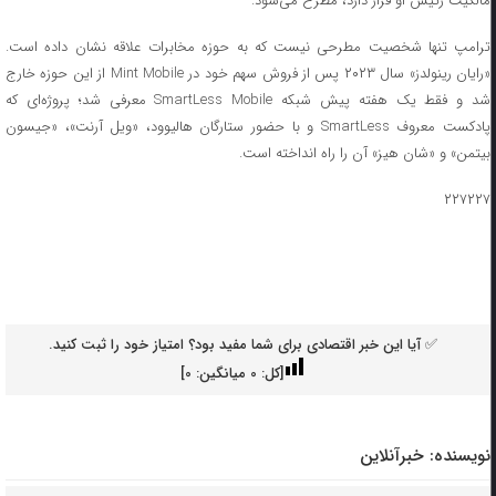
مالکیت رئیس او قرار دارد، مطرح می‌شود.
ترامپ تنها شخصیت مطرحی نیست که به حوزه مخابرات علاقه نشان داده است.
«رایان رینولدز» سال ۲۰۲۳ پس از فروش سهم خود در Mint Mobile از این حوزه خارج
شد و فقط یک هفته پیش شبکه SmartLess Mobile معرفی شد؛ پروژه‌ای که
پادکست معروف SmartLess و با حضور ستارگان هالیوود، «ویل آرنت»، «جیسون
بیتمن» و «شان هیز» آن را راه‌ انداخته است.
۲۲۷۲۲۷
✅ آیا این خبر اقتصادی برای شما مفید بود؟ امتیاز خود را ثبت کنید.
[کل:
0
میانگین:
0
]
نویسنده:
خبرآنلاین