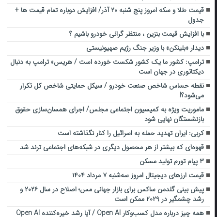
قیمت طلا و سکه امروز پنج شنبه ۲۰ آذر/ افزایش دوباره تمام قیمت ها +
جدول
با افزایش قیمت بنزین ، منتظر گرانی خودرو باشیم ؟
دیدار «بلینکن» با وزیر جنگ رژیم صهیونیستی
ترامپ: کشور ما یک کشور شکست خورده است / هریس» ترامپ به دنبال
دیکتاتوری در جهان است
نقطه حساس شاخص صنعت خودرو / سیکل حمایتی شاخص کل تکرار
می‌شود؟!
ماموریت ویژه به کمیسیون اجتماعی مجلس/ اجرای همسان‌سازی حقوق
بازنشستگان نهایی شود
کربی: ایران تهدید حمله به اسرائیل را کنار نگذاشته است
قهوه‌ای که بیشتر از هر محصول دیگری در شبکه‌های اجتماعی ترند شد
۳ پیام تورم تولید مسکن
قیمت ارز‌های دیجیتال امروز سه‌شنبه ۷ مرداد ۱۴۰۴
پیش بینی گلدمن ساکس برای بازار جهانی مس؛ اصلاح در سال ۲۰۲۶ و
رشد چشمگیر در ۲۰۲۹ ممکن است
همه چیز درباره مدل کسب‌وکار Open AI / آیا رشد خیره‌کننده Open AI