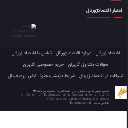
اعتبار اقتصادژورنال
اقتصاد ژورنال
درباره اقتصاد ژورنال
تماس با اقتصاد ژورنال
سوالات متداول کاربران
حریم خصوصی کاربران
تبلیغات در اقتصاد ژورنال
شرایط بازنشر محتوا
نبض ارزدیجیتال
تمامی حقوق مادی و معنوی برای اقتصادژورنال محفوظ می باشد ❤️
All Content by EghtesadJournal is licensed under a Creative
Commons Attribution 4.0 International License ©️
طراحی سایت :
Eghtesadjournal