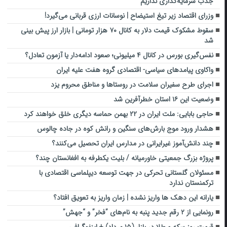
جذب سرمایه‌گذاری نداریم
وزرای اقتصاد زیر تیغ استیضاح | نوسانات ارزی قربانی می‌گیرد!
سقوط مشکوک قیمت دلار به کانال ۷۰ هزار تومانی | بازار ارز پیش بینی
شد
نفس‌گیری بورس در کانال ۴ میلیونی؛ صعود ادامه‌دار یا آزمون تعادل؟
واکاوی پیامدهای سیاسی- اقتصادی گروه هفت علیه ایران
اجرای طرح سفیران سلامت در روستاها و مناطق محروم یزد
وضعیت این ۱۶ استان خطرآفرین شد
حاجی بابایی: ملت ایران در ۲۲ بهمن حماسه دیگری خلق خواهند کرد
هشدار ورود موج بارش‌های سنگین و رانش کوه در جاده چالوس
چند دانش‌آموز غیرایرانی در مدارس ایران تحصیل می‌کنند؟
پروژه بزرگ جمعیتی خاورمیانه / بلیت یکطرفه به افغانستان چند؟
مسئولان گلستانی تحرکی در جهت توسعه دیپلماسی اقتصادی با
ترکمنستان ندارد
یارانه این دهک ها واریز نشده | زمان واریز به تعویق افتاد؟
رونمایی از ۲ رقم جدید پنبه به نام‌های ‌”فخر” و “جهش”