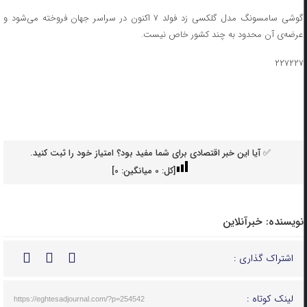
گوشی سامسونگ مدل گلکسی زد فولد ۷ اکنون در سراسر جهان فروخته می‌شود و
عرضه‌ی آن محدود به چند کشور خاص نیست.
۲۲۷۲۲۷
✅ آیا این خبر اقتصادی برای شما مفید بود؟ امتیاز خود را ثبت کنید.
[کل:
0
میانگین:
0
]
نویسنده:
خبرآنلاین
اشتراک گذاری :
لینک کوتاه :
https://eghtesadjournal.com/?p=254542