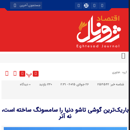
پ
گروه :
فناوری
شناسه خبر:
254542
26 جولای 2025 - 2:31
230 بازدید
۰
دیدگاه
باریک‌ترین گوشی تاشو دنیا را سامسونگ ساخته است،
نه آنر