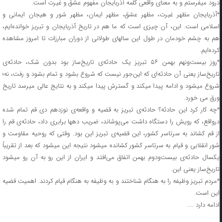
درود میفرستم و به معنای واقعی کلمه آذربایجان مفهوم عشق و غیرت است.
*آذربایجان مظهر غیرت، مظهر عشق، مظهر ایمان، مظهر شور و هیجان ایمانی و
اسلامی است. این، آن چیزی است که ما هم در تاریخ آذربایجان و تبریز خوانده‌ایم،
هم به چشم خودمان در طول این سالهای طولانی از دوران مبارزات تا امروز مشاهده
کرده‌ایم.
*روز بیست‌ونهم بهمن ۵۶ تبریز یک حادثه‌ی تاریخ‌ساز بود بدون شک، حادثه‌ی
تاریخ‌ساز یعنی آن حادثه‌ای که این‌جور نیست که شروع بشود و تمام بشود و رفت، نه؛
شروع میشود و ادامه پیدا میکند و گسترش پیدا میکند و به نتایج عالی میرسد تاریخ
ورق می خورد.
*چه کار کرد این حادثه؟ حادثه‌ی تبریز به قضیه‌ و واقعه‌ی نوزدهم دی قم تمام شده
درواقع، که رویش را دستگاه داشت می‌پوشاند، ضریب دهها برابری داد، حادثه‌ی قم را
از قم کشاند به سرتاسر کشور، این قضیه‌ی تبریز این بود. وقتی که روحیه‌ مقاومت و
شور انقلابی و قیام به سرتاسر کشور کشانده میشود نتیجه این میشود که بعد از تقریباً
یکسال حادثه‌ی بیست‌ودوم بهمن اتفاق می‌افتد و ایران از این رو به آن رو میشود
تاریخ‌ساز یعنی این.
*مردم تبریز وظیفه را به هنگام شناختند و به وظیفه به هنگام قیام کردند. اهمیت قضیه
این است.
ادامه دارد …..