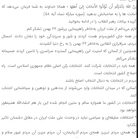
إِنَّ اللَّهَ یَأمُرُکُم أَن تُؤَدُّوا الأَماناتِ إِلیٰ أَهلِها ؛ همانا خداوند به شما فرمان می‌دهد که
امانت ها را به صاحبانش بدهید. (سوره مبارکه نساء آیه ۵۸)
گزیده بیانات رهبر انقلاب را در ادامه بخوانید.
لازم می‌دانم از ملت ایران به‌خاطر راهپیمایی پرشور ۲۲ بهمن تشکر کنم.
در همه جای کشورمردم همت کردند و شور و سرزندگی خود را نشان دادند. امسال
مردم، سرافرازی انقلابی به‌خاطر ۲۲ بهمن را به رخ دنیا کشیدند.
همچنین از کسانی که امنیت این راهپیمایی گسترده سراسری را تامین کردند صمیمانه
تشکر می‌کنم.
همه باید در انتخابات شرکت کنند. انتخابات رکن اصلی نظام جمهوری اسلامی است. راه
اصلاح کشور انتخابات است.
مردم در انتخابات به دنبال انتخاب اصلح باشند.
کسانی که در میدان انتخابات وارد می‌شوند از بددهنی و توهین و سیاه‌نمایی اجتناب
کنند.
*انتخابات در کشور ما همواره سالم و متین انجام شده این بار هم انشاءالله همینطور
خواهد بود.
* اختلافات سلیقه‌ای و سیاسی نباید در وحدت ملی ملت ایران در مقابل دشمنان تاثیر
بگذارد.
*به همه‌ی مردم تبریز، همه‌ی مردم آذربایجان، آن مردم عزیز، آن مردم غیور سلام و