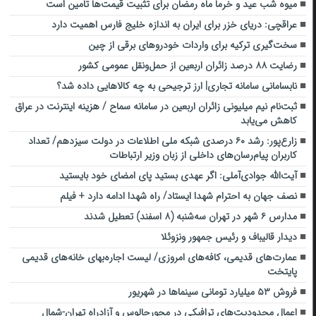
میوه شب عید و خرما ماه رمضان برای تثبیت قیمت‌ها تامین است
عراقچی: دریای خزر برای ایران به اندازه خلیج فارس اهمیت دارد
سخت‌گیری ترکیه برای واردات خودروهای برقی از چین
رضایت ۸۸ درصد زائران اربعین از حمل‌ونقل عمومی کشور
نابسامانی سامانه تجاری| ارز ترجیحی به چه کالاهایی داده شد؟
ثبت‌نام نیم میلیونی زائران اربعین در سامانه سماح / هزینه اینترنت در عراق
کاهش می‌یابد
زارع‌پور: رشد ۶۰ درصدی شبکه ملی اطلاعات در دولت سیزدهم/ تعداد
کاربران پیام‌رسان‌های داخلی از زبان وزیر ارتباطات
آیت‌الله جوادی‌آملی‌: اگر عهدی بستید‌ پای امضای خود بایستید
نصف جهان به احترام شهدا ایستاد/ راه شهدا ادامه دارد + فیلم
مدارس ۶ شهر در تهران سه‌شنبه (۸ اسفند) تعطیل شدند
دیدار قالیباف و رئیس جمهور ونزوئلا
عمارت‌های قدیمی، کافه‌های امروزی/ لیست اجاره‌بهای خانه‌های قدیمی
پایتخت
فروش ۵۳ میلیارد تومانی سینماها در شهریور
اعمال محدودیت‌های ترافیکی در محورچالوس و آزادراه تهران-شمال