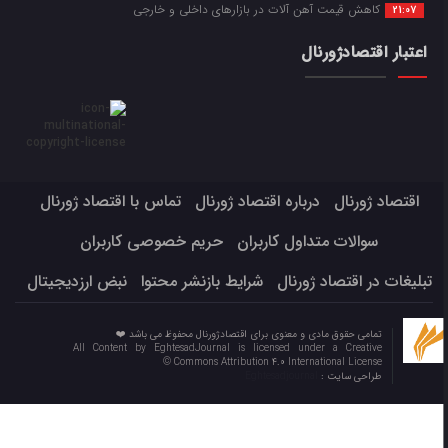
کاهش قیمت آهن آلات در بازارهای داخلی و خارجی
21:07
اعتبار اقتصادژورنال
اقتصاد ژورنال
درباره اقتصاد ژورنال
تماس با اقتصاد ژورنال
سوالات متداول کاربران
حریم خصوصی کاربران
تبلیغات در اقتصاد ژورنال
شرایط بازنشر محتوا
نبض ارزدیجیتال
تمامی حقوق مادی و معنوی برای اقتصادژورنال محفوظ می باشد ❤️
All Content by EghtesadJournal is licensed under a Creative
Commons Attribution 4.0 International License ©️
طراحی سایت :
Eghtesadjournal