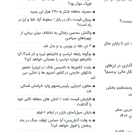
اوپک موثر بود؟
مصرف ماهانه شکر به ۲۴۰ هزار تن رسید
ریزش قیمت دلار در بازار / سقوط آزاد طلا و ارز در
چیست؟
راه است؟
واکنش محسن رضائی به اختلاف میان برخی از
چهره‌های سیاسی
تر تا پایان سال
۶ تن طلا در بورس رد و بدل شد
چگونه رابطه ترامپ و نتانیاهو تیره و تار شد؟/ آیا
نتانیاهو دوباره ترامپ را عصبانی خواهد کرد؟
گذاری در ارزهای
رغبت کشورها به تاسیس بانک در ایران| حضور
لال مالی برسیم؟
بانکهای خارجی در کشور تحریم ها را خنثی می
کند
معاون اجرایی رئیس‌جمهور وارد خراسان شمالی
یرمستقیم بخش
شد
س
افزایش قیمت نفت / تنش های منطقه تاثیر خود
را گذاشت
نترین سفر
بارش سیل‌آسای باران در ایلام + فیلم
۱۴
به وقت آتش‌بس؛ آیا حماس توقف جنگ در ماه
رمضان را قبول خواهد کرد؟
 ۲۰۲۳