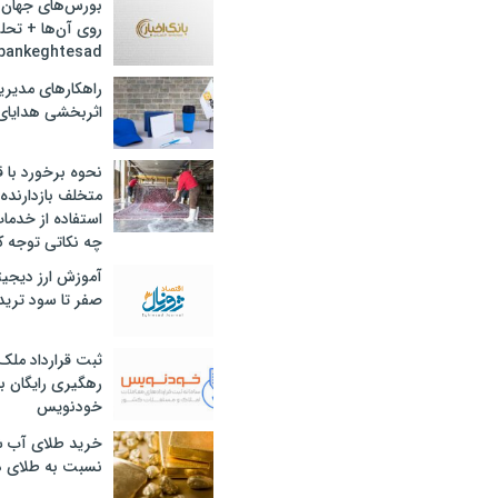
بورس‌های جهان 
روی آن‌ها + تحل
bankeghtesad
راهکارهای مدیری
اثربخشی هدایای 
نحوه برخورد با ق
متخلف بازدارنده
استفاده از خدما
چه نکاتی توجه ک
آموزش ارز دیجیت
صفر تا سود ترید 
ثبت قرارداد ملک
رهگیری رایگان با
خودنویس
خرید طلای آب ش
نسبت به طلای د