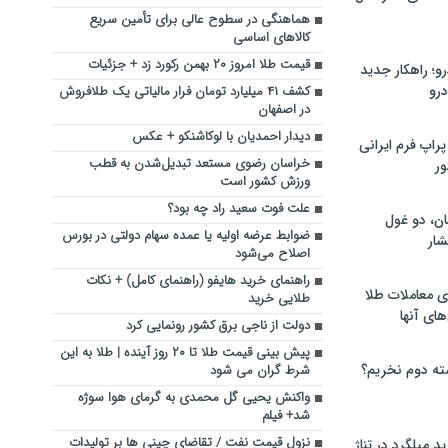
هماهنگی در سطوح عالی برای تأمین سریع
کالاهای اساسی
قیمت طلا امروز ۲۰ بهمن رکورد زد + جزئیات
؛ راهکار جدید
رو
کشف ۴۱ میلیارد تومان فرار مالیاتی یک طلافروش
در اصفهان
دیدار احمدیان با لوکاشنکو + عکس
راپ فرم ایرانی
خراسان رضوی مستعد تبدیل‌شدن به قطب
ور
ورزش کشور است
علت فوت سعید راد چه بود؟
ان، دو غول
ضوابط عرضه اولیه یا عمده سهام دولتی در بورس
ار
اصلاح می‌شود
راهنمای خرید هایفو (راهنمای کامل) + نکات
ی معاملات طلا
طلایی خرید
های آنها
دولت از ناجی برق کشور رونمایی کرد
پیش بینی قیمت طلا تا ۲۰ روز آینده | طلا به این
ته دوم نخریم؟
شرط گران می شود
واکنش یحیی گل محمدی به گرمای هوا سوژه
شد+ فیلم
نزول قیمت نفت / تقاضای چینی ها بر تولیدات
 میلگرد در تناژ