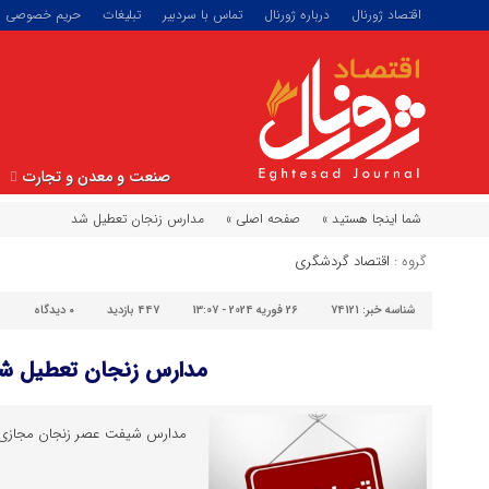
اقتصاد ژورنال
درباره ژورنال
تماس با سردبیر
تبلیغات
حریم خصوصی
صنعت و معدن و تجارت
شما اینجا هستید »
صفحه اصلی »
مدارس زنجان تعطیل شد
گروه :
اقتصاد گردشگری
شناسه خبر:
74121
26 فوریه 2024 - 13:07
447 بازدید
۰
دیدگاه
مدارس زنجان تعطیل ش
مدارس شیفت عصر زنجان مجازی