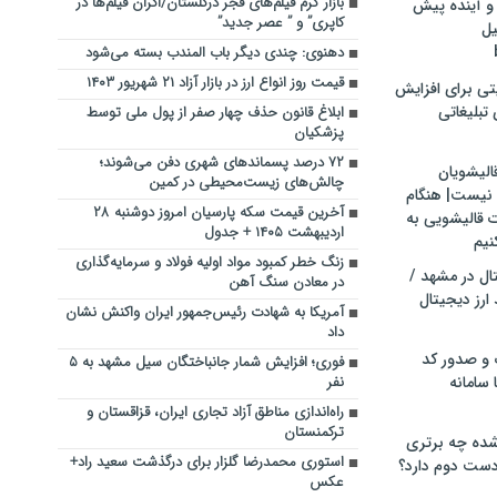
بازار گرم فیلم‌های فجر درگلستان/اکران فیلم‌ها در”
و آینده پیش
کاپری” و ” عصر جدید”
یل
دهنوی: چندی دیگر باب المندب بسته می‌شود
قیمت روز انواع ارز در بازار آزاد ۲۱ شهریور ۱۴۰۳
تی برای افزایش
تبلیغاتی
ابلاغ قانون حذف چهار صفر از پول ملی توسط
پزشکیان
۷۲ درصد پسماندهای شهری دفن می‌شوند؛
الیشویان
چالش‌های زیست‌محیطی در کمین
 نیست| هنگام
آخرین قیمت سکه پارسیان امروز دوشنبه ۲۸
ت قالیشویی به
اردیبهشت ۱۴۰۵ + جدول
نیم
زنگ خطر کمبود مواد اولیه فولاد و سرمایه‌گذاری
ال در مشهد /
در معادن سنگ آهن
ارز دیجیتال
آمریکا به شهادت رئیس‌جمهور ایران واکنش نشان
داد
 و صدور کد
فوری؛ افزایش شمار جانباختگان سیل مشهد به ۵
 سامانه
نفر
راه‌اندازی مناطق آزاد تجاری ایران، قزاقستان و
ترکمنستان‌
ده چه برتری
استوری محمدرضا گلزار برای درگذشت سعید راد+
ست دوم دارد؟
عکس