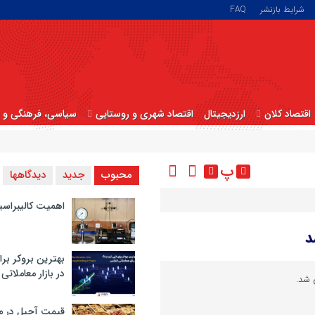
شرایط بازنشر
FAQ
اقتصاد کلان
ارزدیجیتال
اقتصاد شهری و روستایی
سیاسی، فرهنگی و ا
پ
محبوب
جدید
دیدگاهها
اهمیت کالیبراسی
د
بهترین بروکر برا
در بازار معاملاتی
 شد.
قیمت آجیل در م