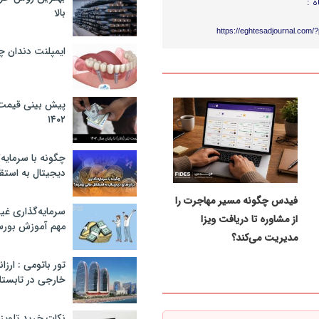
ه :
بالا
https://eghtesadjournal.com/
ایمپلنت دندان 
پیش بینی قیمت ت
۱۴۰۲
چگونه با سرمایه‌
دیجیتال به استق
فیدس چگونه مسیر مهاجرت را
سرمایه‌گذاری غ
از مشاوره تا دریافت ویزا
مهم آموزش بور
مدیریت می‌کند؟
تور باتومی : ارزا
خارجی در تابستان ۰۲
نکات خرید تلویزیون