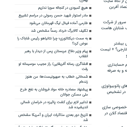
بهمن)
ن از نگاه سایت
صاد آفرین
هیچ کمبودی در کنجاله سویا نداریم
مادر استوار شهید حسن رسولی در مراسم تشییع
سرور از شرکت
طارمی آماده فینال لیگ قهرمانان می‌شود
 شتابان هاست
تکلیف کالابرگ خرداد رسماٌ مشخص شد
به سمت دیکتاتوری؛ چرا نتانیاهو رئیس شاباک را
ی بیشتر
عوض کرد؟
خارجی؟ + لیست
پیام وزیر دفاع عربستان پس از دیدار با رهبر
انقلاب
افشاگری رسانه آفریقایی/ راز عجیب موسیمانه لو
م حسابداری
رفت
ه و به صرفه
شمخانی خطاب به صهیونیست‌ها: من هنوز
زنده‌ام
ای پاتوبیولوژی
پیشنهاد مصادره خانه مواد فروشان به نفع طرح
 در تشخیص
ملی مسکن جوانان
تدابیر لازم برای کشت پائیزه در خراسان شمالی
خصوصی سازی
اندیشیده شد
تصاد کلان در
تاریخ دور بعدی مذاکرات ایران و آمریکا مشخص
شد