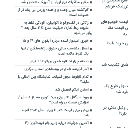
های اینترنتی در
مکان مذاکرات تیم ایران و آمریکا مشخص شد
ترونیک فراهم
گم‌گشته میان وعده‌ و واهمه؛ بورس بی پناه تر از
همیشه است
 قیمت خودروهای
زاکانی در گفت‌وگو با اکوایران: آلودگی فقط به
 قیمت دنا،
مازوت ربط ندارد/ ظرفیت مترو تا ۳ سال بعد ۲
برابر می‌شود
 زد
خبری امیدوار کننده درباره آیفون های ۱۴ و ۱۵
ی خرید بلیط
اعمال متناسب‌ سازی حقوق بازنشستگان / تنها
یک شرط مانده است
صحنه چهار اخطاره شدن بیرانوند! + فیلم
هندی تکذیب شد
آمار فزاینده طلاق در روستاهای استان مرکزی
کدام تابلوها مجوز تبلیغات نمایشگاه بین المللی را
دارند؟
له نهال طرح یک
استان ایلام تعطیل شد
لید شد
ورود سیگنال نادر برای بیت کوین بعد از ۸ سال /
افزایش قیمت در راه است؟
ن وکیل ملکی در
پیش بینی قیمت دلار تا پایان سال ۱۴۰۴ انجام
دارد؟
شد
آخرین جزئیات درباره واریز وام فرزندآوری (۳