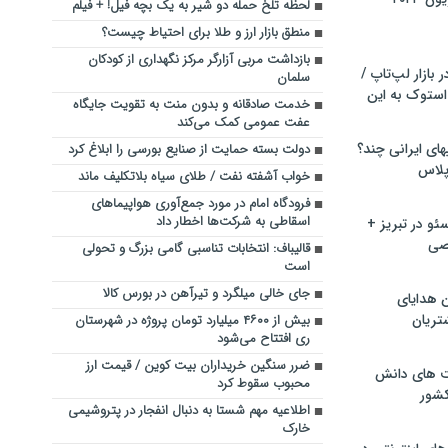
لحظه تلخ حمله دو شیر به یک بچه فیل! + فیلم
منطق بازار ارز و طلا برای احتیاط چیست؟
بازداشت مربی آزارگر مرکز نگهداری از کودکان
بازار لپ‌تاپ /
سلمان
استوک به این
خدمت صادقانه و بدون منت به تقویت جایگاه
عفت عمومی کمک می‌کند
ماشین لباسشویی‎های ایرانی چند؟
دولت بسته حمایت از صنایع بورسی را ابلاغ کرد
 پلاس
خواب آشفته نفت / طلای سیاه بلاتکلیف ماند
فرودگاه امام در مورد جمع‌آوری هواپیماهای
اسقاطی به شرکت‌ها اخطار داد
و در تبریز +
صی
قالیباف: انتخابات تناسبی گامی بزرگ و تحولی
است
جای خالی میلگرد و تیرآهن در بورس کالا
ن هدایای
تریان
بیش از ۴۶۰۰ میلیارد تومان پروژه در شهرستان
ری افتتاح می‌شود
ضرر سنگین خریداران بیت کوین / قیمت ارز
ت های دانش
محبوب سقوط کرد
کشور
اطلاعیه مهم شستا به دنبال انفجار در پتروشیمی
خارک