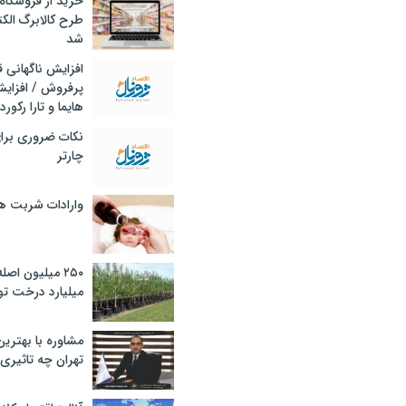
خرید از فروشگاه‌
طرح کالابرگ الک
شد
افزایش ناگهانی
پرفروش / افزایش
هایما و تارا رکورد
نکات ضروری برا
چارتر
وارادات شربت 
۲۵۰ میلیون اص
میلیارد درخت تو
مشاوره با بهتری
تهران چه تاثیری 