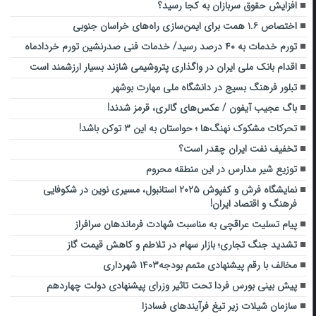
افزایش حقوق سربازان به کجا رسید؟
اختصاص ۱.۶ همت برای ایمن‌سازی راه‌های خراسان جنوبی
تورم خدمات به ۴۰ درصد رسید/ خدمات فنی صدرنشین تورم خردادماه
اقدام بانک ملی ایران در واگذاری پتروشیمی شازند بسیار ارزشمند است
تبلور فرهنگ بسیج در دانشگاه ملی مهارت بوشهر
باگ عجیب آیفون / عکس‌های گالری، قرمز شدند!
تحرکات مشکوک نهنگ‌ها ؛ حواستان به این ۳ توکن باشد!
تخفیف نفت ایران چقدر است؟
توزیع شیر مدارس در این منطقه محروم
نمایشگاه فرش و کفپوش ۲۰۲۵ استانبول، مسیری نوین در شکوفایی
فرهنگ و اقتصاد ایران!
پیام تسلیت عراقچی به مناسبت شهادت فرماندهان سرافراز
تشدید جنگ تجاری؛ بازار سهام در تلاطم و کاهش قیمت گاز
مخالف با رقم پیشنهادی متمم بودجه۱۴۰۳ شهرداری
پیش بینی بورس فردا تحت تاثیر وزرای پیشنهادی دولت چهاردهم
سازمان شیلات زیر تیغ فرآیندهای فسادزا