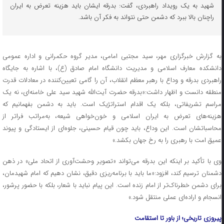
شهید به یک رویداد راهبردی، گفت: بدرقه ایشان باید هزینه‌ تعرض به ایران
راچنان بالا ببرد که دشمن حتی نتواند به فکر آن باشد.
به گزارش خبرگزاری مهر، سید مجتبی امامی، مدیر گروه حکمرانی و اداره عمومی
دانشکده معارف اسلامی و مدیریت دانشگاه امام صادق (ع)، با اشاره به جایگاه
راهبردی بدرقه و وداع با رهبر معظم انقلاب، آن را گامی تعیین‌کننده در معادلات قدرت
منطقه دانست و اظهار داشت:«بدرقه حضرت آیت‌الله شهید سید علی خامنه‌ای، نه یک
مراسم تشریفاتی، بلکه یک اقدام استراتژیک است. باید به دشمن بفهمانیم که
هزینه‌های تعرض به ایران اسلامی و خون‌خواهی شیعه، به‌مراتب فراتر از
محاسباتشان است. این وداع، باید چون قیام حسینی، جلوه‌ای از ایستادگی و پیوند
عمیق امت با رهبری را به رخ جهان بکشد.»
وی با تأکید بر اینکه این بدرقه می‌تواند «تصویر وحشت‌آوری از اتحاد ملی» در ذهن
دشمنان ترسیم کند، افزود:«ما باید با برنامه‌ریزی دقیق، نشان دهیم که امام شهیدمان،
برای دشمن خطرناک‌تر از امام زنده است. این پیام نباید با شعار، بلکه با حضور پرشور،
انسجام و اراده‌ای عملی منتقل شود.»
پیروزی تاریخی؛ از باور تا استقامت