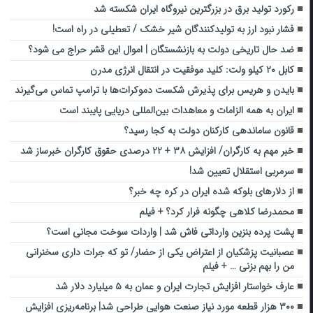
رکورد تولید برق در بزرگترین نیروگاه ایران شکسته شد
فشار نبود ارز به تولیدکنندگان شیر خشک / تعطیلی در راه است!
ضد حال تاریخی دولت به بازنشستگان | اموال این قشر حراج می شود؟
کابل ۲۰ کیلو ولت: کلید موفقیت در انتقال انرژی مدرن
بایدن و هریس برای پذیرش شکست دموکرات‌ها با ترامپ تماس می‌گیرند
ایران به همه الزامات و معاهدات بین‌المللی دریایی پایبند است
قانون ساماندهی کارکنان دولت به کجا رسید؟
خبر مهم به کارگران/ افزایش ۳۸ + ۲۲ درصدی حقوق کارگران خبرساز شد
سرمربی استقلال تعیین شد!
از دلارهای بلوکه شده ایران در کره چه خبر؟
محمدرضا کلاهی چگونه فرار کرد؟ + فیلم
پشت پرده بنزین وارداتی فاش شد | واردات سوخت مجانی است؟
عصبانیت پزشکیان از اعتراض یکی از حضار/ تو که جرات داری سخنرانی
من را بهم بزنی … + فیلم
عارف خواستار افزایش تجارت ایران و عمان به ۵ میلیارد دلار شد
۳۰۰ هزار قطعه مورد نیاز صنعت هوایی طراحی شد| برنامه‌ریزی افزایش