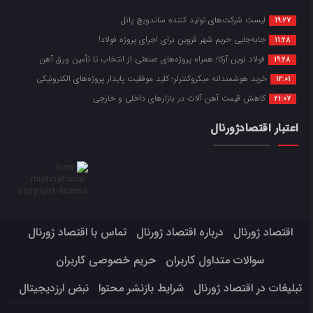
لیست شرکت‌های تولید کننده ساندویچ پانل
19:27
جابه‌جایی حریم شهر قزوین برای اجرای پروژه فولاد!
11:28
فولاد نوین آرکا؛ همراه پروژه‌های صنعتی از انتخاب تا تأمین ورق آهن
19:28
خرید هوشمندانه میکروکنترلر؛ کلید موفقیت پایدار پروژه‌های الکترونیکی
12:01
کاهش قیمت آهن آلات در بازارهای داخلی و خارجی
21:07
اعتبار اقتصادژورنال
اقتصاد ژورنال
درباره اقتصاد ژورنال
تماس با اقتصاد ژورنال
سوالات متداول کاربران
حریم خصوصی کاربران
تبلیغات در اقتصاد ژورنال
شرایط بازنشر محتوا
نبض ارزدیجیتال