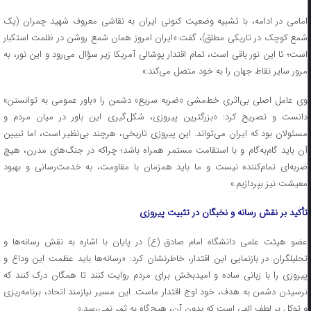
امامی در ادامه، با تشبیه وضعیت کنونی ایران به نقاشی معروف شهید چمران (یک
شمع کوچک در تاریکی مطلق)، گفت:«ایران امروز همان شمع روشن در ظلمت استکبار
است؛ تا این نور باقی است، تمام اقتدار پوشالی آمریکا زیر سؤال می‌رود و این نور، به
مرور سایر نقاط جهان را به خود متصل می‌کند.»
وی عامل اصلی بی‌اثری خط‌مشی «ضربه سریع» دشمن را «باور عمومی به توانستن»
دانست و تصریح کرد: «بزرگترین پیروزی، شکل‌گیری این باور در میان مردم و
مسئولان بود که ایران می‌تواند. این پیروزی تاریخی، هرچند بی‌نظیر است، اما تبیین
آن باید گام‌به‌گام و با استقامت مستمر همراه باشد؛ چراکه در جنگ‌های مدرن، هیچ
ضربه‌ای تمام‌کننده نیست و ما باید همزمان با مقاومت، به خدمت‌رسانی و بهبود
معیشت نیز بپردازیم.»
تأکید بر نقش رسانه و نخبگان در تثبیت پیروزی
عضو هیئت علمی دانشگاه امام صادق (ع) در پایان با اشاره به نقش رسانه‌ها و
تحلیلگران در بازنمایی این اقتدار، خاطرنشان کرد: «رسانه‌ها باید عظمت این وداع و
پیروزی را با زبانی ساده و امیدبخش برای مردم روایت کنند تا همگان درک کنند که
نرسیدن دشمن به هدف، خود اوج اقتدار ماست. این مسیر نیازمند اتحاد، برنامه‌ریزی
و توکل بر لطف الهی است که بدون آن، هیچ‌گاه به ثمر نمی‌رسد.»