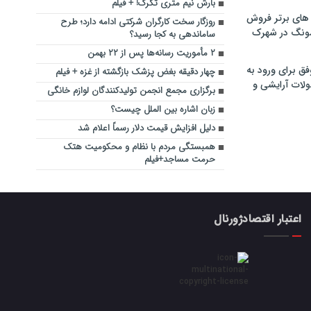
بارش نیم متری تگرگ! + فیلم
های برتر فروش
روزگار سخت کارگران شرکتی ادامه دارد؛ طرح
سونگ در شهرک
ساماندهی به کجا رسید؟
۲ مأموریت رسانه‌ها پس از ۲۲ بهمن
فق برای ورود به
چهار دقیقه بغض پزشک بازگشته از غزه + فیلم
ولات آرایشی و
برگزاری مجمع انجمن تولیدکنندگان لوازم خانگی
زبان اشاره بین الملل چیست؟
دلیل افزایش قیمت دلار رسماً اعلام شد
همبستگی مردم با نظام و محکومیت هتک
حرمت مساجد+فیلم
اعتبار اقتصادژورنال