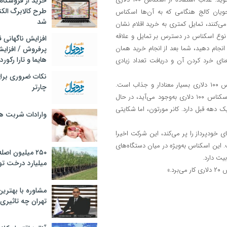
خرید از فروشگاه‌
طرح کالابرگ الک
ویان کالج هنگامی که به آن‌ها اسکناس
شد
سه با وقتی که پنج اسکناس ۲۰ دلاری دریافت می‌کنند، تمایل کمتری به خرید اقلام نشان
 نوع اسکناس در دسترس بر تمایل و علاقه
افزایش ناگهانی
د انجام دهید، شما بعد از انجام خرید همان
پرفروش / افزایش
هایما و تارا رکورد
‌کنید؛ اما خرج‌کردن یک اسکناس ۱۰۰ دلاری به معنای خرد کردن آن و دریافت تعداد زیادی
نکات ضروری برا
از نگاه کولبی، یک اسکناس یک‌دلاری خیلی به نظر نمی‌رسد؛ اما یک اسکناس ۱۰۰ دلاری بسیار معنادار و جذاب است.
چارتر
باتوجه به اینکه تورم هنوز در سطوح بالایی قرار دارد، احساس ارزشی که با اسکناس ۱۰۰ دلاری به‌وجود می‌آید، در حال
س ۱۰۰ دلاری امروزه قدرت خریدی معادل ۷۶ دلار در یک دهه قبل دارد. کانر مورتون، اما شکایتی
وارادات شربت 
 خودپرداز را پر می‌کند، این شرکت اخیرا
ای ۱۰۰ دلاری بارگذاری کرده است. این اسکناس به‌ویژه در میان دستگاه‌های
۲۵۰ میلیون اص
بیت دارد.
میلیارد درخت تو
مشاوره با بهتری
تهران چه تاثیری 