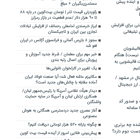
و آینده پیش
مستمری‌بگیران + مبلغ
یل
رکوردزنی قیمت تتر | نوسان بیت‌کوین در بازه ۸۸
تا ۹۰ هزار دلار /عدم قطعیت در بازار رمزارز
تی برای افزایش
ابراز خرسندی امامعلی رحمانف از افزایش تبادلات
تبلیغاتی
تجاری بین ایران و تاجیکستان
مجوز ۸ بازرس آلمانی و فرانسوی آژانس در ایران
لغو شد
الیشویان
خبر مهم برای معلمان / شرط جدید آموزش و
 نیست| هنگام
پرورش برای اعمال رتبه بندی
ت قالیشویی به
نیم
یک تغییر در کارتخوان نانوایی‌ها
مکانیزم ماشه فعال شد؛ آیا صنعت فولاد ایران
ال در مشهد /
آماده مقابله با چالش‌های جدید است؟
ارز دیجیتال
دیدار هیأت نظامی آمریکا با رئیس‌جمهور لبنان/
همکاری ارتش لبنان و آمریکا در سایه حمایت
 و صدور کد
واشنگتن
 سامانه
آغاز عصری جدید دردسترسی همگانی به هوش
مصنوعی
ده چه برتری
چگونه یارانه ۵۲۰ هزار تومانی دریافت کنیم؟
ست دوم دارد؟
پیش‌بینی طلایی امروز از آینده قیمت بیت کوین