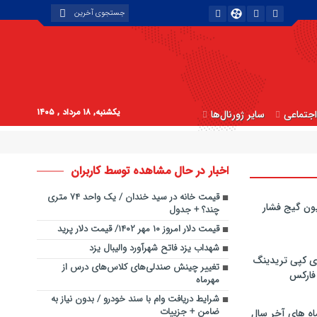
یکشنبه, ۱۸ مرداد , ۱۴۰۵
جتماعی
سایر ژورنال‌ها
اخبار در حال مشاهده توسط کاربران
قیمت خانه در سید خندان / یک واحد ۷۴ متری
ون گیج فشار
چند؟ + جدول
قیمت دلار امروز ۱۰ مهر ۱۴۰۲/ قیمت دلار پرید
شهداب یزد فاتح شهرآورد والیبال یزد
ی کپی‌ تریدینگ
تغییر چینش صندلی‌های کلاس‌های درس از
 فارکس
مهرماه
شرایط دریافت وام با سند خودرو / بدون نیاز به
ضامن + جزییات
اه های آخر سال