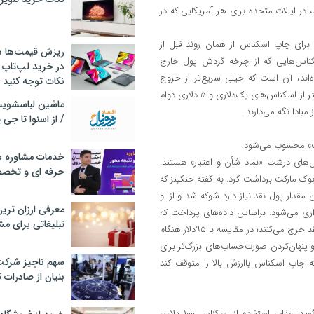
 نگهداری می‌شود، در ایالات متحده برای هر آمریکایی که در
و برای چاپ اسکناس از همان روند قبل از
ریزش قیمت‌ها در 
سکناس‌هایی که از چرخه گردش پول خارج
در خرید لپ‌تاپ 
‌اند، آن است که خیلی سریع‌تر از خروج
نکات توجه کنید
اسکناس‌های قبلی وارد گردش می‌شوند. آن‌ها می‌توانند بیش از یک دهه بیشتر از اسکناس‌های یک‌دلاری و ۵ دلاری دوام
مبادا نگه می‌دارند.
/ از اسنوا تا جی
خدمات مشاوره سئ
د: اسکناس‌های درشت «نماد شأن و اعتبار» هستند.
حرفه ای و تخص
ن از طریق فیس‌بوک مارکت برداشت کرد. به گفته جنکینز که
ن مقدار پول نقد نیاز دارد شوکه شد و از او
معرفی ارزان تری
ی می‌شود. براساس داده‌های پرداخت که
تبلیغاتی برای مش
فدرال‌رزرو منتشر کرده است، مشتریان به‌طور متوسط ۳۹دلار هنگام پرداخت نقد خرج می‌کنند؛ در مقایسه با ۹۵دلار هنگام
 پنهان‌کردن صورت‌حساب‌های بزرگ‌تر برای
سهم ناچیز شرک
ه چاپ اسکناس باارزش بالا را متوقف کند
بنیان از صادرات 
هلن کولبی، استادیار بازاریابی در دانشکده بازرگانی کلی دانشگاه ایندیانا می‌گوید: عذاب استفاده از اسکناس ۱۰۰ دلاری