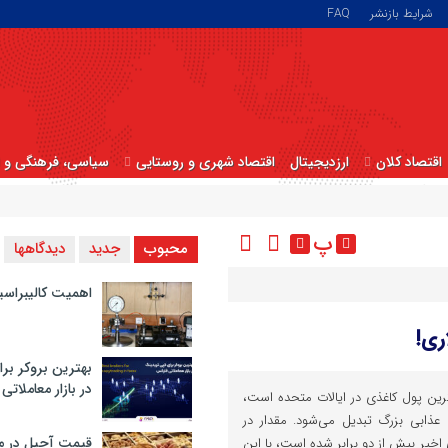
شرایط بازنشر
FAQ
اقتصاد کلان
ارزدیجیتال
اقتصاد شهری و روستایی
سیاسی، فرهنگی و ا
پ
محبوب
جدید
دیدگاهها
اهمیت کالیبراسی
بهترین بروکر برا
در بازار معاملاتی
د رایج‏ترین پول کاغذی در ایالات متحده است،
عذابی بزرگ تبدیل می‌شود. مقدار در
قیمت آجیل در م
یر بیش از دو برابر شده است، با این