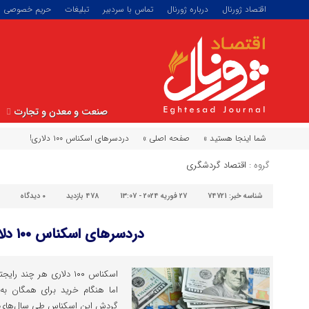
اقتصاد ژورنال
درباره ژورنال
تماس با سردبیر
تبلیغات
حریم خصوصی
صنعت و معدن و تجارت
شما اینجا هستید »
صفحه اصلی »
دردسرهای اسکناس ۱۰۰ دلاری!
گروه :
اقتصاد گردشگری
شناسه خبر:
74721
27 فوریه 2024 - 13:07
478 بازدید
۰
دیدگاه
دردسرهای اسکناس ۱۰۰ دلاری!
اسکناس ۱۰۰ دلاری هر چن
اما هنگام خرید برای همگان به 
گردش این اسکناس‏ طی سال‌های اخ