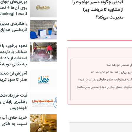
بورس‌های جهان 
فیدس چگونه مسیر مهاجرت را
روی آن‌ها + تحل
از مشاوره تا دریافت ویزا
bankeghtesad
مدیریت می‌کند؟
راهکارهای مدیری
اثربخشی هدایای 
نحوه برخورد با ق
متخلف بازدارنده
استفاده از خدما
چه نکاتی توجه ک
ل
منتشر خواهد شد.
ی ایران
باشد منتشر نخواهد شد.
آموزش ارز دیجیت
صفر تا سود ترید 
کلیه
مسئولیت های حقوقی
نظرات بر عهده
 شکایت مسئولیت بر عهده شخص نظر دهنده
ثبت قرارداد ملک
رهگیری رایگان با
خودنویس
خرید طلای آب ش
نسبت به طلای د