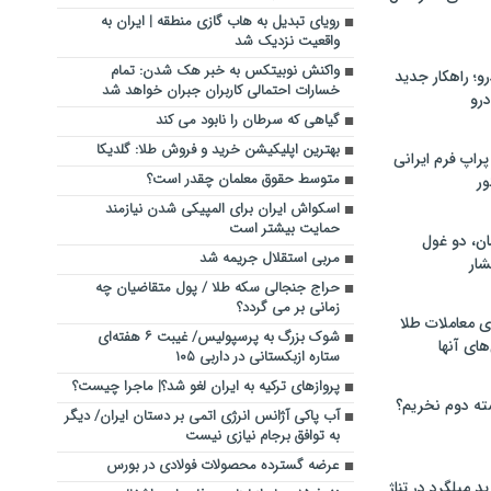
رویای تبدیل به هاب گازی منطقه | ایران به
واقعیت نزدیک شد
واکنش نوبیتکس به خبر هک شدن: تمام
؛ راهکار جدید
خسارات احتمالی کاربران جبران خواهد شد
رو
گیاهی که سرطان را نابود می کند
بهترین اپلیکیشن خرید و فروش طلا: گلدیکا
راپ فرم ایرانی
متوسط حقوق معلمان چقدر است؟
ور
اسکواش ایران برای المپیکی شدن نیازمند
حمایت بیشتر است
ان، دو غول
مربی استقلال جریمه شد
ار
حراج جنجالی سکه طلا / پول متقاضیان چه
زمانی بر می گردد؟
ی معاملات طلا
شوک بزرگ به پرسپولیس/ غیبت ۶ هفته‌ای
های آنها
ستاره ازبکستانی در داربی ۱۰۵
پروازهای ترکیه به ایران لغو شد؟| ماجرا چیست؟
ته دوم نخریم؟
آب پاکی آژانس انرژی اتمی بر دستان ایران/ دیگر
به توافق برجام نیازی نیست
عرضه گسترده محصولات فولادی در بورس
 میلگرد در تناژ