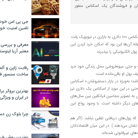
وق‌داران و فروشندگان یک اسکناس منفور
جی پی اس خودرو
تامین امنیت خود
به گزارش اقتصاد آنلاین، دنیای اقتصاد نوشت: رایزا سیسون این ماه با پنج اسکناس ۱۰۰ دلاری به بازاری در نیویورک رفت.
هانه آن‌ها این بود که امکان خرد کردن این
معرفی و بررسی پ
معتبر آریا اینوست
ول الکترونیکی را بپذیرند.
یک کافه و حتی میوه‌فروشی محل زندگی خود خرد
رقابت ژاپن و آلم
ف پول او باقی‌مانده است.
ساخت سنسور فش
د؛ به‌ویژه در بازار دستفروشان.» اسکناس
 حتی در این مورد از اسکناس یک دلاری نیز
بهترین بروکر برا
 به تصویر بنجامین فرانکلین بین سال‌های
در ایران و ویژگی‌
ناس‌های دیگر داشته است. با وجود رواج این
چرا بلوک زن دس
ه پول‌های دریافتی تقلبی نباشد. (اگر هم
نشان می‌دهند.). در این میان اقتصاددانان
ای غیرقانونی شده‌اند.
بهترین روش خرید