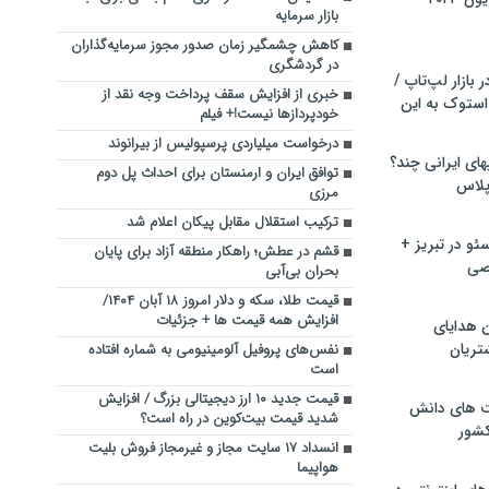
بازار سرمایه
کاهش چشمگیر زمان صدور مجوز سرمایه‌گذاران
در گردشگری
بازار لپ‌تاپ /
خبری از افزایش سقف پرداخت وجه نقد از
استوک به این
خودپرداز‌ها نیست!+ فیلم
درخواست میلیاردی پرسپولیس از بیرانوند
ماشین لباسشویی‎های ایرانی چند؟
توافق ایران و ارمنستان برای احداث پل دوم
 پلاس
مرزی
ترکیب استقلال مقابل پیکان اعلام شد
و در تبریز +
قشم در عطش؛ راهکار منطقه آزاد برای پایان
صی
بحران بی‌آبی
قیمت طلا، سکه و دلار امروز ۱۸ آبان ۱۴۰۴/
افزایش همه قیمت ها + جزئیات
ن هدایای
تریان
نفس‌های پروفیل آلومینیومی به شماره افتاده
است
قیمت جدید ۱۰ ارز دیجیتالی بزرگ / افزایش
ت های دانش
شدید قیمت بیت‌کوین در راه است؟
کشور
انسداد ۱۷ سایت مجاز و غیرمجاز فروش بلیت
هواپیما