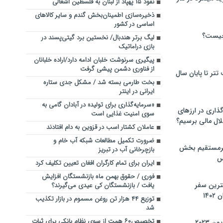
نفوذ ۱۵ پهپاد از لبنان به فلسطین اشغالی
ذخیره‌سازی اطمینان‌بخش گندم و سایر کالاهای
اساسی در کشور
چیست؟
لیگ برتر هندبال/ نخستین برد گیتی‌پسند در
بازی دراماتیک
پیگیری سرنوشت خلبان ادامه دارد/اراده خلبانان
از فناوری دشمن پیشی گرفت
تر تا پایان سال
بخت طارمی بسته شد / مشکل جدی ستاره
ایرانی در اینتر
«سرمایه‌گذاری برای تولید» در آبادان گامی به
گذاری در ارزهای
سوی امنیت غذایی است
لال مالی برسیم؟
عاملان کشتار اسب در قزوین به دام افتادند
ضرورت تکمیل مطالعات شبکه آب خام و
یرمستقیم بخش
بازچرخانی آب در تبریز
س
ایران برای تمام کارگران افغان تعیین تکلیف کرد
فوری / حقوق بهمن ماه بازنشستگان افزایش
نترین سفر
یافت / بازنشستگان کی عیدی می‌گیرند؟
۱۴
توزیع ۴۴ هزار تن روغن مسموم در بازار تکذیب
شد
تخصیص۶۰ همت از سوی نظام بانکی برای ثبات
 ۲۰۲۳