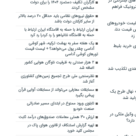
های اینترنتی در
کارگران تکلیف دستمزد ۱۴۰۴ را برای دولت
ترونیک فراهم
مشخص کردند
حقوق نیروهای نظامی باید حداقل ۲۰ درصد بالاتر
از سایر کارکنان دولت باشد
 قیمت خودروهای
 قیمت دنا،
ایران ارتباط با حمله به اقامتگاه ایران ارتباط با
حمله به اقامتگاه نتانیاهو را رد کردرا رد کرد
 زد
یک هفته سفر به بهشت ترکیه، شهر کوشی
ی خرید بلیط
آداسی چقدر پول می‌خواهد؟ + لیست قیمت
تورهای کوشی آداسی
۲ هزار صندلی به ظرفیت ناوگان هوایی کشور
اضافه شد
هندی تکذیب شد
نظرسنجی ملی طرح تجمیع زمین‌های کشاورزی
آغاز شد
مسابقات معارفی می‌تواند از مسابقات آوایی قرآن
له نهال طرح یک
پیشی بگیرد
لید شد
تابلوی ورود ممنوع در ابتدای مسیر صادراتی
صنعت خودرو
ن وکیل ملکی در
ارزش ۳۰ همتی معاملات صندوق‌های درآمد ثابت
دارد؟
تهیه گزارش استنکاف از قانون هوای پاک در
مجلس کلید خورد