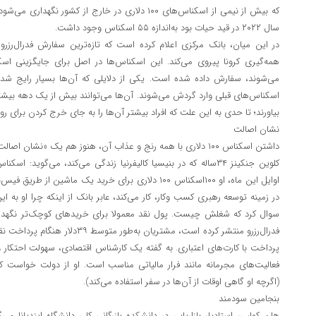
که بیش از نیمی از اسکناس‌های ۱۰۰ دلاری در خارج از کشور
سال ۲۰۲۲ در قید حیات بود به‌اندازه ۵۵ اسکناس وجود داشت.
در این میان، بانک مرکزی اعلام کرده است که تازه‌ترین سفارش فدرال‌رزر
همه‌گیری کرونا پیروی می‌کند. این اسکناس‌ها در اصل برای جایگزینی ا
می‌شوند، سفارش داده شده است. یکی از دلایلی که آن‌ها بسیار رایج شده
بیاورند؛ تا حدی به این علت که افراد بیشتر آن‌ها را به جای خرج کردن برای روز 
نشان اصالت
داشتن اسکناس ۱۰۰ دلاری با همه رنج و عذاب آن، هنوز هم یک «نشان اصالت» محسوب می‌شود.
کلوین جنکینز ۳۴ساله که در بنیسیا کالیفرنیا زندگی می‌کند، می‌گوی
اوایل این ماه، او ۱۰۰اسکناس ۱۰۰ دلاری برای خرید یک ماشی
در زمینه توسعه رهبری کسب وکار، کار می‌کند، عابر بانک از اینکه چرا او به ای
سوال کرد که شغلش چیست. پول نقد معمولا برای خریدهای کوچک‌تر نگهدار
پرداخت با کارت‌های اعتباری. به گفته یک کارشناس اقتصادی، سهولت احتکار و
فعالیت‌های مجرمانه مانند فرار مالیاتی مناسب است. او از دولت خواست ک
(اگرچه او گاهی اوقات از آن‌ها در سفر استفاده می‌کند).
بنجامین سودمند