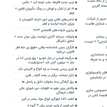
ن از نگاه سایت
تیپ جدید قالیباف جلب توجه کرد + عکس
صاد آفرین
۱۴ نفر از اراذل و اوباش در چنگ مأموران قانون +
فیلم
سرور از شرکت
تماس‌های تلفنی وزیر امور خارجه کشورمان با
 شتابان هاست
وزرای خارجه فرانسه و قطر
برترین شرکت‌های اقتصادی ۲۰۲۳
ی بیشتر
وتوشه، سرمایه گذاری ارزشمند برای میان مدت +
تحلیل تکنیکال
خارجی؟ + لیست
کارگران بدون شناسنامه؛ وقتی حقوق زیر خط فقر
قانونی می‌شود
م حسابداری
سرگیجه قیمتی در بازار خودرو / پژو پارس LX در
ه و به صرفه
بازار ۱۰ میلیون گران شد +‌جدول‌قیمت
توری پرسی چیست و چه انواع و کاربردی دارد
ای پاتوبیولوژی
تکرار تصادف مرگبار در جاده گناباد ـ قاین
 در تشخیص
برق گرفتگی بدنه یخچال؛ دلایل و راه‌حل‌ ها
واکنش وزیر علوم به اظهارات دبیر شورای عالی
خصوصی سازی
انقلاب فرهنگی
تصاد کلان در
کشف ۸۵۹ کیلوگرم انواع مواد مخدر در البرز
خبر فوری از واریز عیدی برای ۳ گروه از