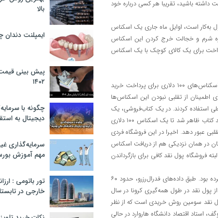
در این‌باره می‌گوید: اگر اسکناس ۱۰۰دلاری در دست داشته باشید، تقریبا هر کسی درباره خود
بالا
ل به‌کار است، اوایل ماه جاری یک اسکناس
ایمپلنت دندان 
رباره شرم و خجالت خرج کردن این اسکناس
رداخت برای یک کالای کوچک با یک اسکناس
پیش بینی قیمت ت
۱۴۰۲
در مید تاون منهتن، هنگامی که یک خبرنگار وال‌استریت ژورنال سعی کرد از اسکناس‌های ۱۰۰ دلاری برای پرداخت خرید
ی اطمینان از تقلبی نبودن این اسکناس‌ها
چگونه با سرمایه‌
لی استفاده کردند. در یک کتاب‌فروشی، یک
دیجیتال به استق
صندوق‌دار فریاد زد «لطفا بررسی کنید» و کارمندی بلافاصله از پشت یک کوه بلند کتاب ظاهر شد تا یک اسکناس ۱۰۰ دلاری
گاه تشخیص اسکناس تقلبی عبور دهد. اخیرا در این فروشگاه فردی
 یک رستوران وگان در همان نزدیکی هم از دریافت اسکناس
سرمایه‌گذاری غ
مهم آموزش بور
وشیدنی خودداری کرد. البته فروشگاه پول نقد کافی برای بازگرداندن
یکی از کارکنان هم گفت یک مشتری دیگر به همین خاطر رستوران را ترک کرده بود. طبق داده‌های فدرال‌رزرو، حدود ۶۰
تور باتومی : ارزا
 از پول نقد در طول همه‌گیری کرونا در سال
خارجی در تابستان ۰۲
 پول نقد سومین روش خریدی است که از نظر
ف، استاد اقتصاد دانشگاه هاروارد در حالی
نکات خرید تلویزیون