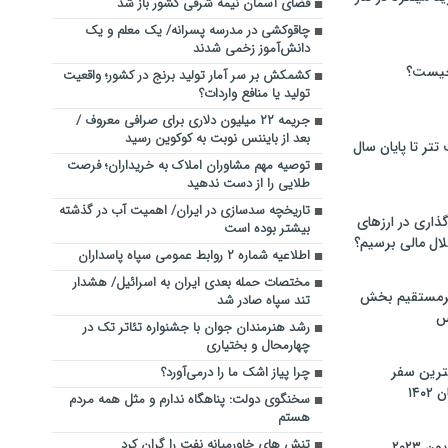
فضای آسمان نیمه شرقی کشور باز شد
چاقوکشی در مدرسه پسرانه/ یک معلم و یک
دانش‌آموز زخمی شدند
چیست؟
کشمکش بر سر آمار تولید برنج در کشور؛ واقعیت
تولید یا منافع واردات؟
جریمه ۲۲ میلیون دلاری برای صرافی معروف /
بعد از بایننس نوبت به کوکوین رسید
تر تا پایان سال
توصیه مهم مشاوران املاک به خریداران؛ فرصت
طلایی را از دست ندهید
تاریخچه سدسازی در ایران/ اهمیت آب در گذشته
گذاری در ارزهای
بیشتر بوده است
لال مالی برسیم؟
اطلاعیه شماره ۲ روابط عمومی سپاه پاسداران
مختصات حمله بعدی ایران به اسرائیل/ هشدار
یرمستقیم بخش
تند سپاه صادر شد
س
رشد هنرمندان جوان با جشنواره تئاتر تک در
چهارمحال و بختیاری
نترین سفر
چرا پیاز اشک ما را درمی‌آورد؟
۱۴
سخنگوی دولت: پناهگاه ندارم و مثل همه مردم
هستم
تنش های خاورمیانه نفت را گران کرد
 ۲۰۲۳