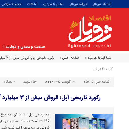
اقتصاد ژورنال
درباره ژورنال
تماس با سردبیر
تبلیغات
حریم خصوصی
صنعت و معدن و تجارت
شما اینجا هستید »
صفحه اصلی »
رکورد تاریخی اپل: فروش بیش از ۳ میلیارد آیفون در سراسر جهان
گروه :
فناوری
شناسه خبر:
257351
03 آگوست 2025 - 8:31
250 بازدید
۰
دیدگاه
رکورد تاریخی اپل: فروش بیش از ۳ میلیارد آیفون در سراسر جهان
گذشته است؛ نقطه عطفی در تاریخ
فروش در سه‌ماهه اخیر ثبت شد.