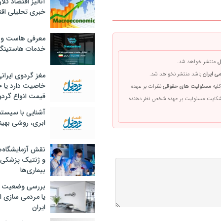
آنالیز اقتصاد کلا
خبری تحلیلی اقت
معرفی هاست و 
خدمات هاستینگ
ل
منتشر خواهد شد.
مغز گردوی ایران
ی ایران
باشد منتشر نخواهد شد.
خاصیت دارد یا 
کلیه
مسئولیت های حقوقی
نظرات بر عهده
قیمت انواع گردو
 شکایت مسئولیت بر عهده شخص نظر دهنده
آشنایی با سیست
ابری، روشی بهین
نقش آزمایشگاه‌ه
و ژنتیک پزشکی
بیماری‌ها
بررسی وضعیت 
یا مردمی سازی اق
ایران