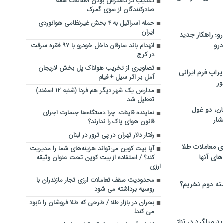
تکذیب در دسترس بودن اطلاعات همه
صادرکنندگان از سوی گمرک
حمله اسرائیل به ۴ بخش غیرنظامی هوانوردی
ایران
؛ راهکار جدید
رو
انهدام باند سارقان داخل خودرو با ۹۷ فقره سرقت
در کرج
تصاویری از تخریب هولناک پل بخش لاریجان
راپ فرم ایرانی
آمل بر اثر سیل + فیلم
ور
مدارس یک شهر دیگر هم فردا (شنبه ۱۲ اسفند)
تعطیل شد
ان، دو غول
نماینده قاینات: چرا دستگاه‌ها جسارت اجرای
ار
قانون هوای پاک را ندارند؟
رفتار دلار تهران در پی ترور در لبنان
ی معاملات طلا
آیا بیت کوین می‌تواند هزینه‌های شما را مدیریت
های آنها
کند؟ / استفاده از بیت‌ کوین تحت عنوان وثیقه
ارزی
محدودیت سقف تعاملات ارزی تجار مازندران با
ته دوم نخریم؟
روسیه برداشته می شود
بحران در بازار طلا / طرحی که طلا فروشان را نابود
می کند!
 میلگرد در تناژ