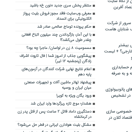
ن از نگاه سایت
منتظر پخش سری جدید «نون خ» باشید
صاد آفرین
معرفی وب‌سایت فاقد مجوز فروش بلیت پرواز
الکترونیکی برای انسداد
سرور از شرکت
حکم پرونده توماج صالحی صادر شد
 شتابان هاست
با این آمار، بازگرداندن چند میلیون اتباع افغانی
چقدر طول می‌کشد؟!
ی بیشتر
مسمومیت ۸ زن در لواسان/ ماجرا چه بود؟
خارجی؟ + لیست
پیشگویی جذاب از امروز شما | فال تاروت اشراف
‌زادگان (پنجشنبه ۱۲ تیر)
م حسابداری
اعلام نتایج نهایی شرکت کنندگان در آزمون‌های
ه و به صرفه
پایه دهم
پیشنهاد تهاتر ماشین آلات و تجهیزات صنعتی
میان ایران و روسیه
ای پاتوبیولوژی
 در تشخیص
ورود یگان ویژه به کویر!
هشدار؛ موج تازه ریزگردها وارد ایران شد
خصوصی سازی
دستگیری داماد قاتل ۲ ساعت پس از قتل پدر زن
در کرمانشاه
تصاد کلان در
مشکل بلیت هوادارن ایرانی در قطر حل می‌شود؟