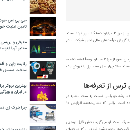
جی پی اس خودرو
تامین امنیت خود
اپل به‌تازگی اعلام کرد که مجموع فروش گوشی‌های آیفون در جهان از مرز ۳ میلیارد دستگاه عبور کرده است.
با گزارش درآمدهای مالی اخیر شرکت اعلام
معرفی و بررسی پ
معتبر آریا اینوست
اپل در سال ۲۰۱۶ توانست رکورد فروش یک میلیارد آیفون را ثبت کند. با اینکه زمان عبور از مرز ۲ میلیارد رسماً اعلام نشده،
رقابت ژاپن و آلم
 این باورند که این اتفاق حدوداً در سال ۲۰۲۱ رخ داده است. حالا چهار سال بعد، اپل با فروش یک
ساخت سنسور فش
بهترین بروکر برا
در ایران و ویژگی‌
) با رشد دو رقمی نسبت به مدت مشابه در
سال گذشته همراه بوده و درآمد شرکت در این بازه به ۹۴ میلیارد دلار رسیده است؛ رقمی که نشان‌دهنده افزایش ۱۰
چرا بلوک زن دس
لومبرگ است. او می‌گوید بخش قابل توجهی
یمت‌ها بوده باشد؛ شایعاتی که در فضای
بهترین روش خرید