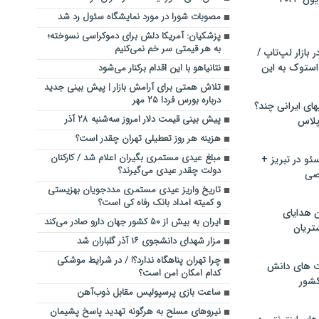
مصوبات شورا در مورد نمایشگاه سئول رد شد
پزشکیان: آمریکا دلش برای دموکراسی نسوخته؛
به هر قیمتی سر خم نمی‌کنیم
بازار لپ‌تاپ /
استوک به این
نتانیاهو با این اقدام برکنار می‌شود
تلاش همتی برای آرامش بازار | پیش بینی جدید
درباره بورس فردا ۲۵ مهر
ماشین لباسشویی‎های ایرانی چند؟
پیش بینی قیمت دلار امروز سه‌شنبه ۲۸ آذر
 پلاس
هزینه هر روز تعطیلی تهران چقدر است؟
مبلغ عیدی مستمری بگیران اعلام شد / کارکنان
و در تبریز +
دولت چقدر عیدی می‌گیرند؟
صی
تاریخ واریز عیدی مستمری مددجویان بهزیستی
و کمیته امداد بانک رفاه کی است؟
ن هدایای
ایران به بیش از ۵۰ کشور جهان دارو صادر می‌کند
تریان
مزار شهدای دانشجوی ۱۶ آذر گلباران شد
چرا تهران پناهگاه ندارد؟! / در شرایط موشکی
ت های دانش
کدام امکان امن است؟
کشور
ساعت بازی پرسپولیس مقابل ذوب‌آهن
نیروهای مسلح به هرگونه تهدید پاسخ پشیمان