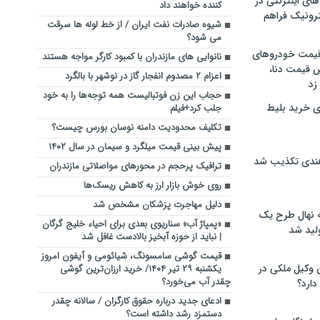
های اینترنتی در
کننده خواهند داد
ترونیک فراهم
شیوه صادرات نفت ایران / از خط لوله ها سرقت
می شود؟
 قیمت خودروهای
نانوایی های مازندران با کمبود کارگر مواجه هستند
 قیمت دنا،
اعزام ۲ مصدوم انفجار گاز در نوشهر با بالگرد
 زد
حجاب این زن فوتبالیست همه توجه‌ها را به خود
ی خرید بلیط
جلب کرد+فیلم
تکلیف محدودیت دامنه نوسان بورس چیست؟
پیش بینی قیمت میلگرد و سیمان در سال ۱۴۰۲
هندی تکذیب شد
ترافیک پرحجم در محورهای مواصلاتی مازندران
روی خوش بازار ارز به کاهش ریسک‌ها
دلیل مهاجرت پزشکان مشخص شد
له نهال طرح یک
«پمپاژ آب» سناریوی بعدی برای احیاء خلیج گرگان
لید شد
| نباید از حوزه آبخیز بالادست غافل شد
قیمت گوشی سامسونگ، شیائومی و آیفون امروز
ن وکیل ملکی در
یکشنبه ۲۹ تیر ۱۴۰۴/ خرید ارزان‌ترین گوشی
چقدر آب می‌خورد؟
دارد؟
ادعای جدید درباره حقوق کارگران / سالانه چقدر
دستمزد رشد داشته است؟