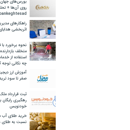
بورس‌های جهان 
روی آن‌ها + تحل
bankeghtesad
راهکارهای مدیری
اثربخشی هدایای 
نحوه برخورد با ق
متخلف بازدارنده
استفاده از خدما
چه نکاتی توجه ک
آموزش ارز دیجیت
صفر تا سود ترید 
ثبت قرارداد ملک
رهگیری رایگان با
خودنویس
خرید طلای آب ش
نسبت به طلای د