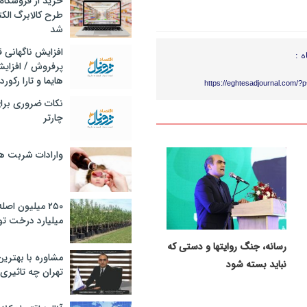
خرید از فروشگاه‌
طرح کالابرگ الک
شد
افزایش ناگهانی
ه :
پرفروش / افزایش
هایما و تارا رکورد
https://eghtesadjournal.com/?
نکات ضروری برا
چارتر
وارادات شربت 
۲۵۰ میلیون اص
میلیارد درخت تو
رسانه، جنگ روایتها و دستی که
مشاوره با بهتری
نباید بسته شود
تهران چه تاثیری 