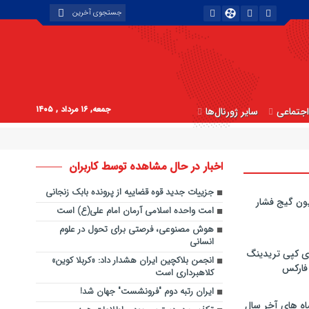
جمعه, ۱۶ مرداد , ۱۴۰۵
جتماعی
سایر ژورنال‌ها
اخبار در حال مشاهده توسط کاربران
جزییات جدید قوه قضاییه از پرونده بابک زنجانی
ون گیج فشار
امت واحده اسلامی آرمان امام علی(ع) است
هوش مصنوعی، فرصتی برای تحول در علوم
انسانی
ی کپی‌ تریدینگ
انجمن بلاکچین ایران هشدار داد: «کربلا کوین»
 فارکس
کلاهبرداری است
ایران رتبه دوم "فرونشست" جهان شد!
اه های آخر سال