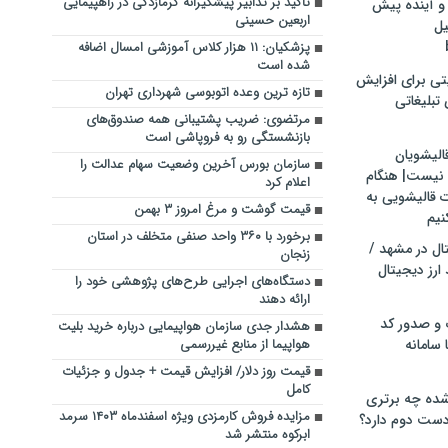
تأکید بر تدابیر پیشگیرانه گرمازدگی در راهپیمایی
و آینده پیش
اربعین حسینی
یل
پزشکیان: ۱۱ هزار کلاس آموزشی امسال اضافه
شده است
تی برای افزایش
تازه ترین وعده اتوبوسی شهرداری تهران
تبلیغاتی
مرتضوی: ضریب پشتیبانی همه صندوق‌های
بازنشستگی رو به فروپاشی است
الیشویان
سازمان بورس آخرین وضعیت سهام عدالت را
 نیست| هنگام
اعلام کرد
ت قالیشویی به
قیمت گوشت و مرغ امروز ۳ بهمن
نیم
برخورد با ۳۶۰ واحد صنفی متخلف در استان
ال در مشهد /
زنجان
ارز دیجیتال
دستگاه‌های اجرایی طرح‌های پژوهشی خود را
ارائه دهند
 و صدور کد
هشدار جدی سازمان هواپیمایی درباره خرید بلیت
 سامانه
هواپیما از منابع غیررسمی
قیمت روز دلار/ افزایش قیمت + جدول و جزئیات
کامل
ده چه برتری
مزایده فروش کارمزدی ویژه اسفندماه ۱۴۰۳ سرمد
ست دوم دارد؟
ابرکوه منتشر شد