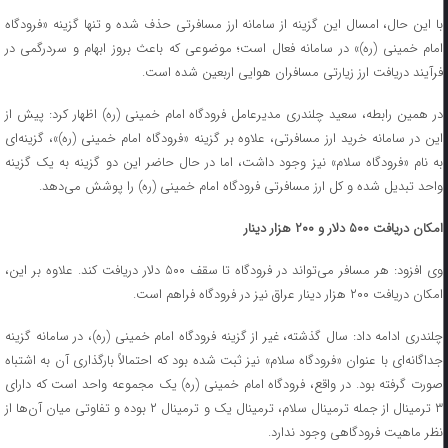
با این حال، امسال این گزینه از سامانه ارز مسافرتی حذف شده و تنها گزینه «فرودگاه
امام خمینی (ره)» در سامانه فعال است؛ موضوعی که باعث بروز ابهام و سردرگمی در
فرآیند دریافت ارز زیارتی مسافران هوایی اربعین شده است.
در همین رابطه، سعید چلندری مدیرعامل فرودگاه امام خمینی (ره) اظهار کرد: پیش از
این در سامانه خرید ارز مسافرتی، علاوه بر گزینه «فرودگاه امام خمینی (ره)»، گزینه‌ای
به نام «فرودگاه سلام» نیز وجود داشت، اما در حال حاضر این دو گزینه به یک گزینه
واحد تبدیل شده و کل ارز مسافرتی فرودگاه امام خمینی (ره) را پوشش می‌دهد.
امکان دریافت ۵۰۰ دلار و ۲۰۰ هزار دینار
وی افزود: هر مسافر می‌تواند در فرودگاه تا سقف ۵۰۰ دلار دریافت کند. علاوه بر این،
امکان دریافت ۲۰۰ هزار دینار عراق نیز در فرودگاه فراهم است.
چلندری ادامه داد: سال گذشته، غیر از گزینه فرودگاه امام خمینی (ره)، در سامانه گزینه
جداگانه‌ای با عنوان «فرودگاه سلام» نیز ثبت شده بود که احتمالاً بارگذاری آن به اشتباه
صورت گرفته بود. در واقع، فرودگاه امام خمینی (ره) یک مجموعه واحد است که دارای
۳ ترمینال از جمله ترمینال سلام، ترمینال یک و ترمینال ۲ بوده و تفاوتی میان آن‌ها از
نظر ماهیت فرودگاهی وجود ندارد.