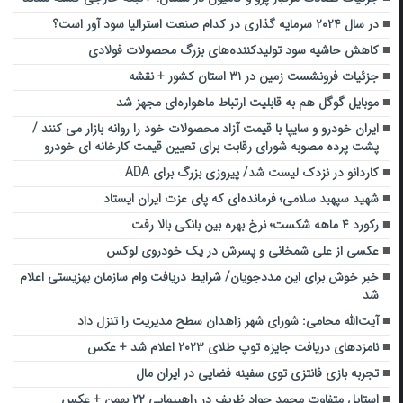
در سال ۲۰۲۴ سرمایه گذاری در کدام صنعت استرالیا سود آور است؟
کاهش حاشیه سود تولیدکننده‌های بزرگ محصولات فولادی
جزئیات فرونشست زمین در ۳۱ استان کشور + نقشه
موبایل گوگل هم به قابلیت ارتباط ماهواره‌ای مجهز شد
ایران خودرو و سایپا با قیمت آزاد محصولات خود را روانه بازار می کنند /
پشت پرده مصوبه شورای رقابت برای تعیین قیمت کارخانه ای خودرو
کاردانو در نزدک لیست شد/ پیروزی بزرگ برای ADA
شهید سپهبد سلامی؛ فرمانده‌ای که پای عزت ایران ایستاد
رکورد ۴ ماهه شکست؛ نرخ بهره بین بانکی بالا رفت
عکسی از علی شمخانی و پسرش در یک خودروی لوکس
خبر خوش برای این مددجویان/ شرایط دریافت وام سازمان بهزیستی اعلام
شد
آیت‌الله محامی: شورای شهر زاهدان سطح مدیریت‌ را تنزل داد‌
نامزدهای دریافت جایزه توپ طلای ۲۰۲۳ اعلام شد + عکس
تجربه بازی فانتزی توی سفینه فضایی در ایران مال
استایل متفاوت محمد جواد ظریف در راهپیمایی ۲۲ بهمن + عکس