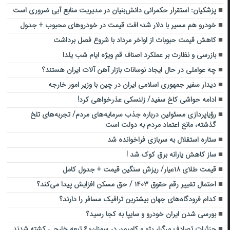
پزشکیان: استقرار حکمرانی دانش‌بنیان در مدیریت منابع آبی ضروری است
خودرو هم مسیر با دلار شد؛ افت قیمت در خودروهای محبوب + جدول
کاهش قیمت حبوبات از اواخر مرداد با شروع فصل برداشت
بازرسی و نظارت بر عملکرد اصناف قم ویژه ایام شب یلدا
چه عواملی در حال ایجاد نوسانات بازار آهن آلات ایران هستند؟
دیدار سفیر جمهوری اسلامی ایران در چین با وزیر امور خارجه
ادامه حواشی کاخ سفید/ زلنسکی عذرخواهی کرد!
رؤیاپردازی مسئولین درباره جذب سرمایه‌های مردم/ تجربه‌های تلخ
گذشته، مانع اعتماد مردم به دولت است
ستاره استقلال به سربازی فراخوانده شد
ساز کاهش یارانه برق کوک شد !
قیمت طلای ۱۸عیار/ ریزش سنگین قیمت + جدول کامل
احتمال تغییر رقم حقوق ۱۴۰۳ / حق مسکن افزایش پیدا می‌کند؟
کدام فرودگاه‌های جهان بیشترین ترافیک مسافر را دارند؟
بورسی شدن ایران‌ خودرو و سایپا به کجا رسید؟
جزئیات تصادف مرگبار پژو و کامیون در سمنان؛ ۶ تبعه خارجی کشته شدند