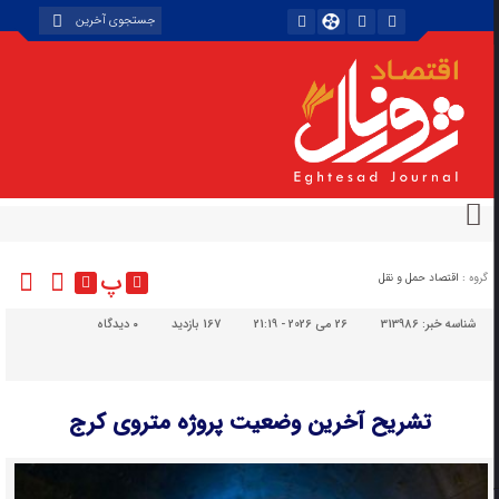
پ
گروه :
اقتصاد حمل و نقل
شناسه خبر:
313986
26 می 2026 - 21:19
167 بازدید
۰
دیدگاه
تشریح آخرین وضعیت پروژه متروی کرج