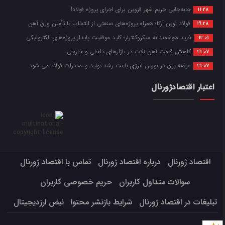
جابه‌جایی حریم شهر قزوین برای اجرای پروژه فولاد!
11:28
فولاد نوین آرکا؛ همراه پروژه‌های صنعتی از انتخاب تا تأمین ورق آهن
19:28
خرید هوشمندانه میکروکنترلر؛ کلید موفقیت پایدار پروژه‌های الکترونیکی
12:01
کاهش قیمت آهن آلات در بازارهای داخلی و خارجی
21:07
عرضه برق در بورس انرژی باعث رشد تولید و صادرات فولاد می شود
21:07
اعتبار اقتصادژورنال
اقتصاد ژورنال
درباره اقتصاد ژورنال
تماس با اقتصاد ژورنال
سوالات متداول کاربران
حریم خصوصی کاربران
تبلیغات در اقتصاد ژورنال
شرایط بازنشر محتوا
نبض ارزدیجیتال