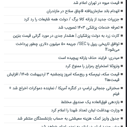
قیمت میوه در تهران اعلام شد
انهدام باند سازمان‌یافته قاچاق سلاح در مازندران
جزییات جدید از یارانه کالا برگ / دولت همه شایعات را رد کرد
تعرفه‌ خدمات پزشکی ۱۴۰۳ تصویب شد
کارت زرد به دولت پزشکیان | هشدار جدی در مورد گرانی قیمت بنزین
توافق تاریخی ریپل با SEC/ جریمه ۵۰ میلیون دلاری چطور پرداخت
می‌شود؟!
میدری: فرایند حذف یارانه پیچیده است
ونزوئلا استخراج رمزارز را ممنوع کرد
قیمت سکه، نیم‌سکه و ربع‌سکه امروز پنجشنبه ۳ اردیبهشت ۱۴۰۵/ افزایش
قیمت‌ها؟
سخنرانی جنجالی ترامپ در کنگره آمریکا / نماینده دموکرات اخراج شد +
فیلم
بازدهی فوق‌العاده یک صندوق مختلط
وزارت بهداشت لبنان تعداد شهدا را اعلام کرد
جدول واریز کمک هزینه معیشتی به حساب بازنشستگان منتشر شد
سفیر جدید ایران در لبنان به زودی اعزام خواهد شد