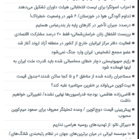
احزاب اصولگرا برای لیست انتخاباتی هیئت داوران تشکیل می‌دهند
تداوم آلودگی هوا در خوزستان/ ۶ شهر در وضعیت خطرناک!
درصدد جبران تأخیر در کار‌های پایه بار بندرعباس هستیم
بن‌بست اشتغال زنان خراسان‌شمالی‌؛ فقط ۲۰ درصد مشارکت اقتصادی
فعالیت دفتر مرکز ایرانیان خارج از کشور در منطقه آزاد اروند آغاز شد
عضو مجمع تشخیص: ایران وارد جنگ نمی‏‌شود
رژیم صهیونیستی دچار خطای محاسباتی شده باید قدرت ملت ایران به
اینها فهمانده شود
مستاجران رانده شده از مناطق ۲ و ۵ کجا ساکن شدند+جدول قیمت
بیت‌کوین می‌تواند بر «نفرین سپتامبر» غلبه کند؟
قاضی‌زاده هاشمی: بودجه فدراسیون‌ها نهایی نشده/ تغییراتی خواهیم
داشت
پیش‌بینی قیمت دوج‌کوین / وعده تحلیلگر معروف برای صعود میم‌کوین
محبوب
دبیرکل ناتو: از تهدیدهای روسیه هراسی نداریم
۱۰ موسسه ایرانی در میان برترین‌های جهان در نظام رتبه‌بندی شانگ‌های/