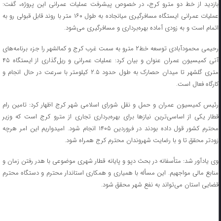
بازدید از خط دو مترو کرج، در خصوص پیشرفت عملیات عمرانی این پروژه، گفت:
عملیات عمرانی ایستگاه مسافرگیری میانجاده به طول ۱۶۰ متر با روند قابل قبولی رو به
اتمام است و به زودی آماده بهره‌برداری و مسافرگیری می‌شود.
رحیمی محمودآبادی توسعه خط۲ مترو به سمت غرب کرج و کمالشهر را جزء‌ برنامه‌های
آتی کمیسیون عمران عنوان و بیان کرد: عملیات عمرانی و ریل‌گذاری از ایستگاه ۴۵
متری گلشهر تا میدان حصارک به طول حدود ۲.۵ کیلومتر با سرعت در حال انجام و
کارگاه فعال است.
رئیس کمیسیون عمران و حمل و نقل شورای اسلامی شهر کرج اظهار کرد: تامین رام
قطار یکی از اساسی‌ترین نیازها برای بهره‌برداری تجاری از مترو کرج است که وزیر
محترم کشور قول داده بودند در فروردین ۱۴۰۵ انجام شود. امیدواریم این امر هرچه
زودتر محقق تا و با رضایت شهروندان محترم کرج همراه شود.
وی یادآور شد: متأسفانه در بحث دپو و پایانه قطار شهری موضوعی با هدر رفتن زمان و
منابع مالی مواجهیم. این مسأله با همیاری و همکاری استاندار محترم و دستگاه‌ محترم
قضایی استان می‌تواند به نفع شهر محقق شود.