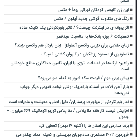
اسامی
این زن کابوس کودکان تهرانی بود! + عکس
رنگ‌های متفاوت گوشی جدید آیفون / عکس
اثر پروانه‌ای در اینترنت چیست؟ / تاثیر باورنکردنی یک کلیک ساده
تعطیلات ۶ روزه بانک‌ها به مناسبت عیدفطر
زمان طلایی برای تزریق واکسن آنفلوانزا | زنان باردار هم واکسن بزنند؟
تصاویری از مسعود پزشکیان در کاروان کشتی المپیک
راهبرد ترک‌ها در تعاملات انرژی با ایران، تامین حداکثری منافع خودشان
است
پیش بینی مهم / قیمت سکه امروز به کدام سو می‌رود؟
بازار آهن‌ آلات در آستانه بازتعریف؛ وقتی قواعد قدیمی دیگر جواب
نمی‌دهد!
آمار باورنکردنی از مهاجرت پرستاران/ دلیل اصلی، معیشت و مادیات است
افزایش قیمت کارخانه دنا پلاس / دنا پلاس توربو اتوماتیک ۶۶۹ میلیون! +
جدول
برف مدارس این استان‌ها را (شنبه ۱۴ بهمن) تعطیل کرد
فروردین ۱۴۰۳ مستمری مددجویان بهزیستی و کمیته امداد چقدر می