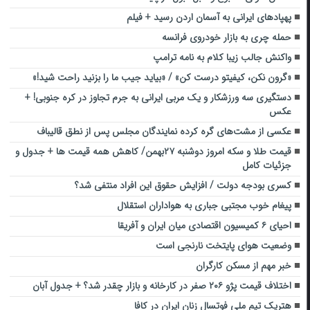
پهپادهای ایرانی به آسمان اردن رسید + فیلم
حمله چری به بازار خودروی فرانسه
واکنش جالب زیبا کلام به نامه ترامپ
«گرون نکن، کیفیتو درست کن» / «بیاید جیب ما را بزنید راحت شید!»
دستگیری سه ورزشکار و یک مربی ایرانی به جرم تجاوز در کره جنوبی! +
عکس
عکسی از مشت‌های گره کرده نمایندگان مجلس پس از نطق قالیباف
قیمت طلا و سکه امروز دوشنبه ۲۷بهمن/ کاهش همه قیمت ها + جدول و
جزئیات کامل
کسری بودجه دولت / افزایش حقوق این افراد منتفی شد؟
پیغام خوب مجتبی جباری به هواداران استقلال
احیای ۶ کمیسیون اقتصادی میان ایران و آفریقا
وضعیت هوای پایتخت نارنجی است
خبر مهم از مسکن کارگران
اختلاف قیمت پژو ۲۰۶ صفر در کارخانه و بازار چقدر شد؟ + جدول آبان
هتریک تیم ملی فوتسال زنان ایران در کافا