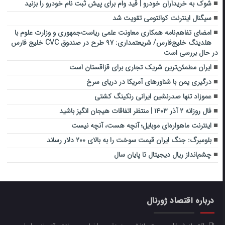
شوک به خریداران خودرو | قید وام برای پیش ثبت نام خودرو را بزنید
سیگنال‌ اینترنت کوانتومی تقویت شد
امضای تفاهم‌نامه همکاری معاونت علمی ریاست‌جمهوری و وزارت علوم با
هلدینگ خلیج‌فارس/ شریعتمداری: ۹۷ طرح در صندوق CVC خلیج فارس
در حال بررسی است
ایران مطمئن‌ترین شریک تجاری برای قزاقستان است
درگیری یمن با شناورهای آمریکا در دریای سرخ
عموزاد تنها صدرنشین ایرانی رنکینگ کشتی
فال روزانه ۲ آذر ۱۴۰۳ | منتظر اتفاقات هیجان انگیز باشید
اینترنت ماهواره‌ای موبایل؛ آنچه هست، آنچه نیست
بلومبرگ: جنگ ایران قیمت سوخت را به بالای ۲۰۰ دلار رساند
چشم‌انداز ریال دیجیتال تا پایان سال
درباره اقتصاد ژورنال