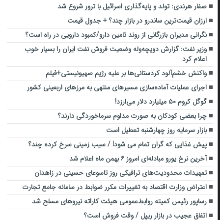
صفار هرندی: تولد و پایه‌گذاری اسرائیل با ترور شروع شد
ارزان قیمت‌ترین ساندرو در بازار چند؟ + جدول قیمت
نگرانی مدیران بازرگانی از روند تامین دارو/کمبود دارویی در راه است؟
وزیر نفت: گزارش دویچه‌وله وضعیت فروش نفت ایران را بسیار خوب
اعلام کرد
واکنش خشم‌آلود کردستانی‌ها بر علیه رژیم صهیونیستی+فیلم
اجرای عملیات آماده‌سازی مسیرهای منتهی به مرزهای اربعینی کشور
گوگل کروم ۵۰ میلیارد دلار می‌ارزد!
چرا بعضی کودکان به صورت مداوم سرماخوردگی دارند؟
بازار سرمایه روز چهارشنبه تعطیل است
پیش غذایی که گران تمام می شود! / سیب زمینی سرخ کرده چند؟
آخرین نرخ یورو مبادله‌ای امروز ۶ بهمن ماه اعلام شد
تمهیدات محدودیت‌های ترافیکی روز تاسوعای حسینی در زاهدان
اعتراض وزارت اقتصاد به تغییرات مکرر ضوابط در سامانه جامع تجارت
رساپور رئیس کمیته روابط‌عمومی هیئت کاراته نیروهای مسلح شد
اتفاق عجیب در بازار ریپل / وقت فروش است؟