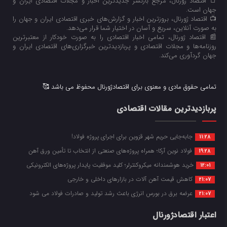
📑 اقتصاد ژورنال، مرجع بازنشر جدیدترین اخبار و مجلات اقتصادی ایران و
جهان است.
📺 اقتصاد ژورنال، بروزترین اخبار و گزارش‌های خبری اقتصادی ایران و جهان را
به صورت آنلاین، سریع و آسان در اختیار شما قرار می‌‌دهد.
📰 اقتصاد ژورنال، تمامی اخبار اقتصادی را به صورت خودکار از معتبرترین
روزنامه‌ها و مجلات اقتصادی و پربازدیدترین خبرگزاری‌های اقتصادی ایران و
جهان گردآوری می‌کند.
تمامی حقوق مادی و معنوی برای اقتصادژورنال محفوظ می باشد 🥰
پربازدیدترین مقالات اقتصادی
جابه‌جایی حریم شهر قزوین برای اجرای پروژه فولاد!
11:28
فولاد نوین آرکا؛ همراه پروژه‌های صنعتی از انتخاب تا تأمین ورق آهن
19:28
خرید هوشمندانه میکروکنترلر؛ کلید موفقیت پایدار پروژه‌های الکترونیکی
12:01
کاهش قیمت آهن آلات در بازارهای داخلی و خارجی
21:07
عرضه برق در بورس انرژی باعث رشد تولید و صادرات فولاد می شود
21:07
اعتبار اقتصادژورنال