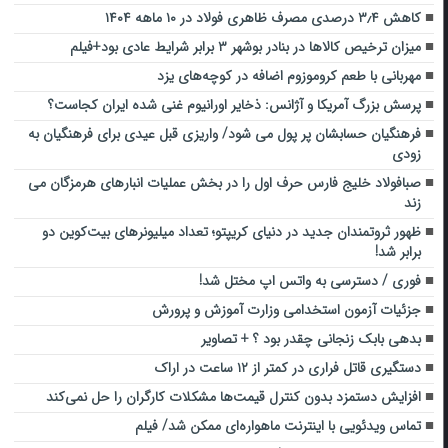
کاهش ۳٫۴ درصدی مصرف ظاهری فولاد در ۱۰ ماهه ۱۴۰۴
میزان ترخیص کالاها در بنادر بوشهر ۳ برابر شرایط عادی بود+فیلم
مهربانی با طعم کروموزوم اضافه در کوچه‌های یزد
پرسش بزرگ آمریکا و آژانس: ذخایر اورانیوم غنی شده ایران کجاست؟
فرهنگیان حسابشان پر پول می شود/ واریزی قبل عیدی برای فرهنگیان به
زودی
صبافولاد خلیج فارس حرف اول را در بخش عملیات انبارهای هرمزگان می
زند
ظهور ثروتمندان جدید در دنیای کریپتو؛ تعداد میلیونرهای بیت‌کوین دو
برابر شد!
فوری / دسترسی به واتس اپ مختل شد!
جزئیات آزمون استخدامی وزارت آموزش و پرورش
بدهی بابک زنجانی چقدر بود ؟ + تصاویر
دستگیری قاتل فراری در کمتر از ۱۲ ساعت در اراک
افزایش دستمزد بدون کنترل قیمت‌ها مشکلات کارگران را حل نمی‌کند
تماس ویدئویی با اینترنت ماهواره‌ای ممکن شد/ فیلم