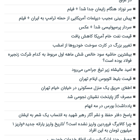
سر نوزاد هنگام زایمان جدا شد! + فیلم
پیش بینی عجیب دیپلمات آمریکایی از حمله ترامپ به ایران + فیلم
سردار پرسپولیسی شد! + عکس
قیمت نفت خام آمریکا کاهش یافت
تغییر بزرگ در کارت سوخت خودروها از امشب
بیشترین حاشیه سود خالص شش ماهه اول مربوط به کدام شرکت زنجیره
فولاد بوده است؟
امید عالیشاه زیر تیغ جراحی می‌رود
قیمت بلیط اتوبوس ایلام تهران
اطفای حریق یک منزل مسکونی در خیابان خیام تهران
مصرف گاز پایتخت نشینان نجومی شد
یادداشت| بورس در مه ابهام
پاسخ دفتر حفظ و نشر آثار رهبر شهید به انتساب یک شعر به ایشان
چرا کالابرگ فروردین واریز نشده است؟ /تاریخ واریز یارانه جدید+واریز ۱
میلیون تومان به این افراد
معرفی چند اپلیکیشن برای انواع خدمات خودرویی