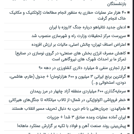
بازنشستگان
۴۰ هزار متر عملیات حفاری به منظور انجام مطالعات ژئوتکنیک و مکانیک
خاک انجام گرفت
ادعای جدید نتانیاهو درباره جنگ ۱۲روزه با ایران
سرپرست مرکز تحقیقات وزارت راه و شهرسازی منصوب شد
اعتراض اصناف تهران؛ چالش اصلی، مالیات بر ارزش افزوده
کاهش مصرف انرژی بخش های صنعتی؛ در گروی نوسازی در صنایع|
تمرکز ما بر احداث شهرک های نیروگاهی است
تراز تجاری منفی ۵ میلیارد دلاری کشاورزی در دهه ۹۰
گرانترین برنج ایرانی ۳ میلیون و ۶۰۰ هزارتومان! + جدول (طارم، هاشمی،
دودی، استخوانی و…)
سرمایه‌گذاری ۶۰۰ میلیاردی منطقه آزاد چابهار در مرز ریمدان
خطر فروپاشی اکولوژیکی در شمال؛ از تالاب میانکاله تا جنگل‌های هیرکانی
علم‌الهدی: جریان‌هایی با نام دین، به دنبال تحریف مسیر انقلاب هستند
ایران آماده عملیات وعده صادق ۳ شد! + جزییات
پیش‌بینی روند صنعت آهن و فولاد با تکیه بر گزارش عملکرد ماهانه!