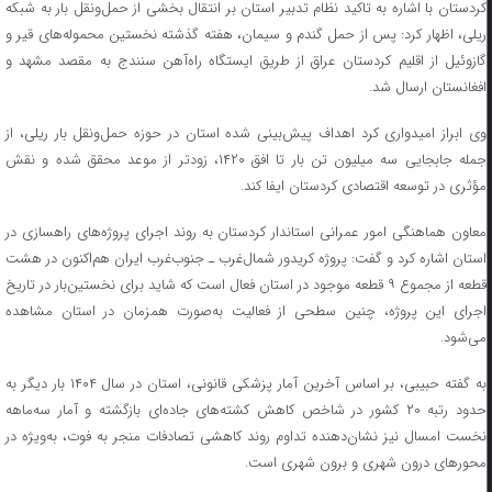
کردستان با اشاره به تاکید نظام تدبیر استان بر انتقال بخشی از حمل‌ونقل بار به شبکه
ریلی، اظهار کرد: پس از حمل گندم و سیمان، هفته گذشته نخستین محموله‌های قیر و
گازوئیل از اقلیم کردستان عراق از طریق ایستگاه راه‌آهن سنندج به مقصد مشهد و
افغانستان ارسال شد.
وی ابراز امیدواری کرد اهداف پیش‌بینی‌ شده استان در حوزه حمل‌ونقل بار ریلی، از
جمله جابجایی سه میلیون تن بار تا افق ۱۴۲۰، زودتر از موعد محقق شده و نقش
مؤثری در توسعه اقتصادی کردستان ایفا کند.
معاون هماهنگی امور عمرانی استاندار کردستان به روند اجرای پروژه‌های راهسازی در
استان اشاره کرد و گفت: پروژه کریدور شمال‌غرب ـ جنوب‌غرب ایران هم‌اکنون در هشت
قطعه از مجموع ۹ قطعه موجود در استان فعال است که شاید برای نخستین‌بار در تاریخ
اجرای این پروژه، چنین سطحی از فعالیت به‌صورت همزمان در استان مشاهده
می‌شود.
به گفته حبیبی، بر اساس آخرین آمار پزشکی قانونی، استان در سال ۱۴۰۴ بار دیگر به
حدود رتبه ۲۰ کشور در شاخص کاهش کشته‌های جاده‌ای بازگشته و آمار سه‌ماهه
نخست امسال نیز نشان‌دهنده تداوم روند کاهشی تصادفات منجر به فوت، به‌ویژه در
محورهای درون شهری و برون شهری است.