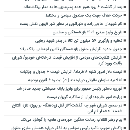
بعد از گذشت ۶ روز؛ هنوز همه پمپ‌بنزین‌ها به مدار برنگشته‌اند
حرکت خلاف جهت یک صندوق سهامی و مختلط!
نام شهیدان حاجی‌زاده و طهرانچی بر معابر شهر قزوین نقش بست
تاریخ واریز عیدی ۱۴۰۴ بازنشستگان و معلمان
تخلیه و بارگیری ۵۴ میلیون تن کالا در بندر شهید رجایی
جدول جدید افزایش حقوق بازنشستگان تامین اجتماعی بانک رفاه
افزایش شکایت‌های مردمی از افزایش قیمت کارخانه‌ای خودرو/ شورای
رقابت ورود کرد
قیمت دلار امروز شنبه ۱۶خرداد/ افزایش قیمت + جدول و جزئیات
اطلاعیه سازمان مالیاتی درباره بند (ت) تبصره ۶ قانون بودجه
فوری؛ دستور رئیس‌جمهور برای واریز یارانه معیشتی جدید صادر شد
وزارت امور خارجه: ایران از مذاکره گریزان نیست
در صحن شورای شهر چه گذشت؟/از قفل زودهنگام بر پروژه تازه افتتاح
شده تا هشدار کم آبی
پیام رهبر انقلاب رسالت سنگین حوزه‌های علمیه را گوشزد می‌کند
واکنش عجیب نائب رئیس مجلس به تذکر درباره همسان سازی حقوق