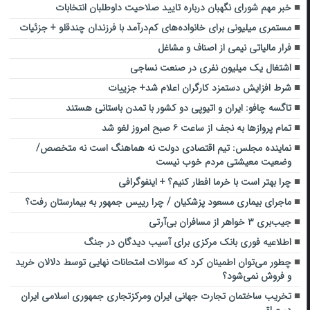
خبر مهم شورای نگهبان درباره تایید صلاحیت داوطلبان انتخابات
مستمری میلیونی برای خانواده‌های کم‌درآمد با فرزندان چندقلو + جزئیات
فرار مالیاتی نیمی از اصناف و مشاغل
اشتغال یک میلیون نفری در صنعت نساجی
شرط افزایش دستمزد کارگران اعلام شد+ جزییات
تاگسه چافو: ایران و اتیوپی دو کشور با تمدن باستانی هستند
تمام پروازها به نجف از ساعت ۶ صبح امروز لغو شد
نماینده مجلس:‌ تیم اقتصادی دولت نه هماهنگ است نه متخصص/
وضعیت معیشتی مردم خوب نیست
چرا بهتر است با خرما افطار کنیم؟ + اینفوگرافی
ماجرای بیماری مسعود پزشکیان / چرا رییس جمهور به بیمارستان رفت؟
جیب‌بری ۳ خواهر از مسافران بی‌آرتی
اطلاعیه فوری بانک مرکزی برای آسیب دیدگان در جنگ
چطور می‌توان اطمینان کرد که سوالات امتحانات نهایی توسط دلالان خرید
و فروش نمی‌شود؟
تخریب ساختمان تجارت جهانی ایران ومرکزتجاری جمهوری اسلامی ایران
در عراق