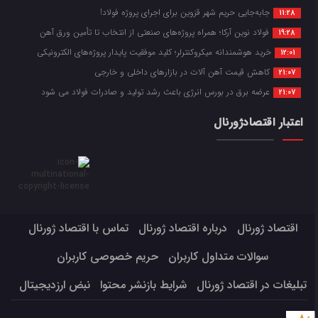
جابه‌جایی حریم شهر قزوین برای اجرای پروژه فولاد!
11:28
فولاد نوین آرکا؛ همراه پروژه‌های صنعتی از انتخاب تا تأمین ورق آهن
19:28
خرید هوشمندانه میکروکنترلر؛ کلید موفقیت پایدار پروژه‌های الکترونیکی
12:01
کاهش قیمت آهن آلات در بازارهای داخلی و خارجی
21:07
عرضه برق در بورس انرژی باعث رشد تولید و صادرات فولاد می شود
21:07
اعتبار اقتصادژورنال
اقتصاد ژورنال
درباره اقتصاد ژورنال
تماس با اقتصاد ژورنال
سوالات متداول کاربران
حریم خصوصی کاربران
تبلیغات در اقتصاد ژورنال
شرایط بازنشر محتوا
نبض ارزدیجیتال