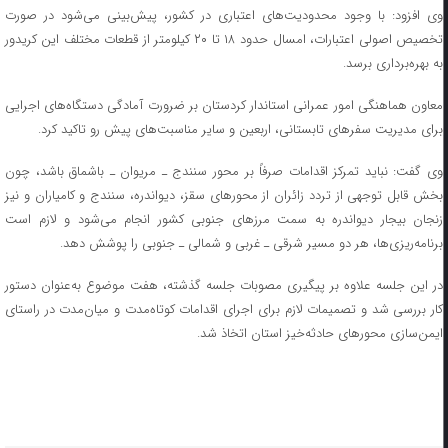
وی افزود: با وجود محدودیت‌های اعتباری در کشور، پیش‌بینی می‌شود در صورت
تخصیص اصولی اعتبارات، امسال حدود ۱۸ تا ۲۰ کیلومتر از قطعات مختلف این کریدور
به بهره‌برداری برسد.
معاون هماهنگی امور عمرانی استاندار کردستان بر ضرورت آمادگی دستگاه‌های اجرایی
برای مدیریت سفرهای تابستانی، اربعین و سایر مناسبت‌های پیش رو تاکید کرد.
وی گفت: نباید تمرکز اقدامات صرفاً بر محور سنندج ـ مریوان ـ باشماق باشد، چون
بخش قابل توجهی از تردد زائران از محورهای سقز، دیواندره، سنندج و کامیاران و نیز
زنجان بیجار دیواندره به سمت مرزهای جنوبی کشور انجام می‌شود و لازم است
برنامه‌ریزی‌ها، هر دو مسیر شرقی ـ غربی و شمالی ـ جنوبی را پوشش دهد.
در این جلسه علاوه بر پیگیری مصوبات جلسه گذشته، هفت موضوع به‌عنوان دستور
کار بررسی شد و تصمیمات لازم برای اجرای اقدامات کوتاه‌مدت و میان‌مدت در راستای
ایمن‌سازی محورهای حادثه‌خیز استان اتخاذ شد.