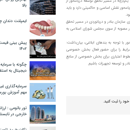
یکپارچه در مسیر تحقق توسعه دریامحور از
بالا
ریامحور نقش اساسی و حاکمیتی دارد و باید
د.
ایمپلنت دندان 
 سازمان بنادر و دریانوردی در مسیر تحقق
صدور مصوبه از سوی مجلس شورای اسلامی به
 با توجه به بندهای ابلاغی، بیان‌داشت:
پیش بینی قیمت ت
۱۴۰۲
 شرایط را برای حضور فعال بخش خصوصی
ن خطوط اعتباری برای بخش خصوصی از منابع
ر و توسعه تجهیزات باشیم.
چگونه با سرمایه‌
دیجیتال به استق
سرمایه‌گذاری غ
مهم آموزش بور
خود را ثبت کنید.
تور باتومی : ارزا
خارجی در تابستان ۰۲
نکات خرید تلویزیون