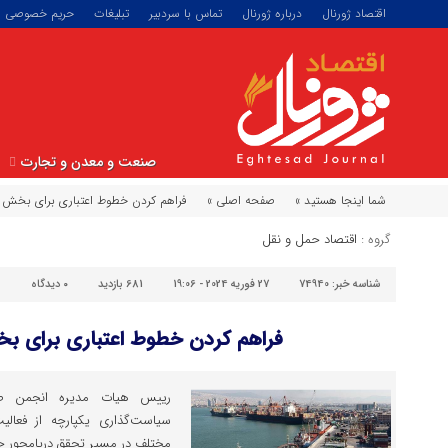
اقتصاد ژورنال
درباره ژورنال
تماس با سردبیر
تبلیغات
حریم خصوصی
صنعت و معدن و تجارت
شما اینجا هستید »
صفحه اصلی »
فراهم کردن خطوط اعتباری برای بخ
گروه :
اقتصاد حمل و نقل
شناسه خبر:
74940
27 فوریه 2024 - 19:06
681 بازدید
۰
دیدگاه
فراهم کردن خطوط اعتباری برای
رییس هیات مدیره انجمن صنفی
سیاست‌گذاری یکپارچه از فعالیت
مختلف در مسیر تحقق دریامحور جل