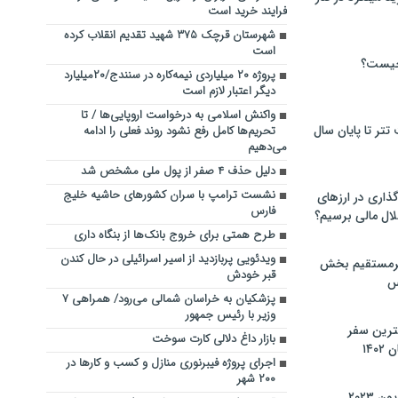
فرایند خرید است
شهرستان قرچک ۳۷۵ شهید تقدیم انقلاب کرده
است
چیست؟
پروژه ۲۰ میلیاردی نیمه‌کاره در سنندج/۲۰میلیارد
دیگر اعتبار لازم است
واکنش اسلامی به درخواست اروپایی‌ها / تا
تر تا پایان سال
تحریم‌ها کامل رفع نشود روند فعلی را ادامه
می‌دهیم
دلیل حذف ۴ صفر از پول ملی مشخص شد
نشست ترامپ با سران کشور‌های حاشیه خلیج
گذاری در ارزهای
فارس
لال مالی برسیم؟
طرح همتی برای خروج بانک‌ها از بنگاه داری
ویدئویی پربازدید از اسیر اسرائیلی در حال کندن
یرمستقیم بخش
قبر خودش
س
پزشکیان به خراسان شمالی می‌رود/ همراهی ۷
وزیر با رئیس جمهور
نترین سفر
بازار داغ دلالی کارت سوخت
۱۴
اجرای پروژه فیبرنوری منازل و کسب و کارها در
۲۰۰ شهر
 ۲۰۲۳