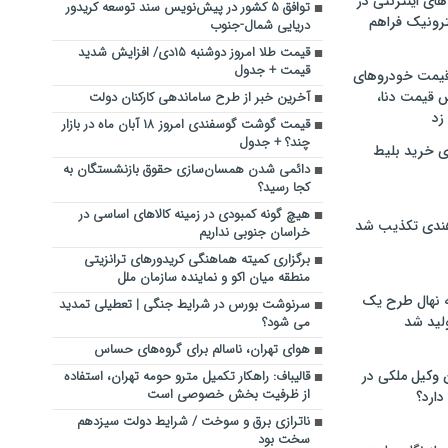
های اینترنتی در
توافق ۵ کشور در پیش‌نویس سند توسعه کریدور
ترونیک فراهم
دریایی شمال-جنوب
قیمت طلا امروز دوشنبه ۱۵دی/ افزایش شدید
قیمت + جدول
 قیمت خودروهای
 قیمت دنا،
آخرین خبر از طرح ساماندهی کارکنان دولت
 زد
قیمت گوشت گوسفندی امروز ۱۸ آبان ماه در بازار
چند؟ + جدول
ی خرید بلیط
دائمی شدن همسان‌سازی حقوق بازنشستگان به
کجا رسید؟
هیچ گونه کمبودی در زمینه کالاهای اساسی در
هندی تکذیب شد
خراسان جنوبی نداریم
برگزاری کمیته هماهنگی کریدورهای ترانزیتی
منطقه میان اکو و نماینده سازمان ملل
له نهال طرح یک
سرنوشت بورس در شرایط جنگی | تعطیلی تمدید
لید شد
می شود؟
هوای تهران، ناسالم برای گروه‌های حساس
ن وکیل ملکی در
قالیباف: راهکار تکمیل مترو حومه تهران، استفاده
از ظرفیت بخش خصوصی است
دارد؟
ناترازی برق و سوخت / شرایط دولت سیزدهم
سخت بود