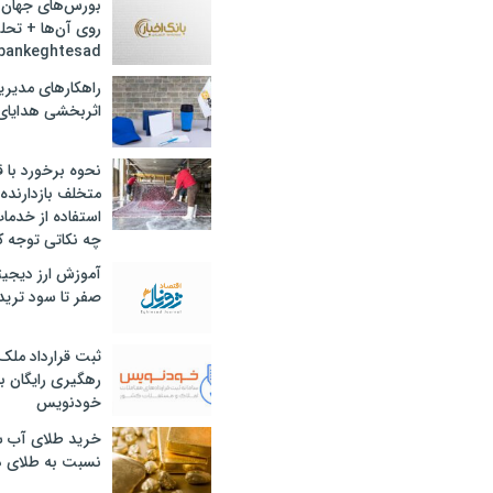
بورس‌های جهان 
روی آن‌ها + تحل
bankeghtesad
راهکارهای مدیری
اثربخشی هدایای 
نحوه برخورد با ق
متخلف بازدارنده
استفاده از خدما
چه نکاتی توجه ک
آموزش ارز دیجیت
صفر تا سود ترید 
ثبت قرارداد ملک
رهگیری رایگان با
خودنویس
خرید طلای آب ش
نسبت به طلای د