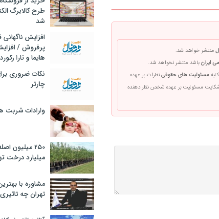
خرید از فروشگاه‌
طرح کالابرگ الک
شد
افزایش ناگهانی
پرفروش / افزایش
ل
منتشر خواهد شد.
هایما و تارا رکورد
ی ایران
باشد منتشر نخواهد شد.
نکات ضروری برا
کلیه
مسئولیت های حقوقی
نظرات بر عهده
چارتر
 شکایت مسئولیت بر عهده شخص نظر دهنده
وارادات شربت 
۲۵۰ میلیون اص
میلیارد درخت تو
مشاوره با بهتری
تهران چه تاثیری 