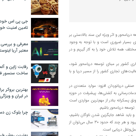
جی پی اس خودرو
تامین امنیت خود
دریامحور و اثر ویژه این سند بالادستی بر
ری بسیار ضروری است و با توجه به وجود
معرفی و بررسی پ
ش‌های مختلف همه تلاش خود را به کار گیریم و در
معتبر آریا اینوست
تجاری کشور بر مبنای توسعه دریامحور شود،
رقابت ژاپن و آلم
الیت‌های تجاری کشور را از مسیر دریا و با
ساخت سنسور فش
فی دریانوردان افزود: موارد متعددی در
بهترین بروکر برا
خدمات‌رسانی به کشتی‌ها، پیشرفت در حوزه
در ایران و ویژگی‌
 پسکرانه بنادر از مهم‌ترین مواردی است
 توسعه دریامحور باشیم.
چرا بلوک زن دس
ت و باید شاهد جایگزین شدن ناوگان باشیم،
خاطرنشان‌کرد: ناوگان دریایی مهم‌ترین مساله در حمل‌ونقل دریایی به شمار می‌رود و هر چند که حدود ۳۰ سال می‌توان از
حمل‌ونقل دریایی است.
بهترین روش خرید