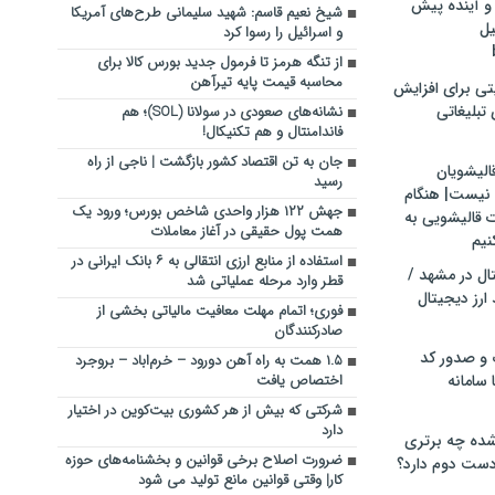
و آینده پیش
شیخ نعیم قاسم: شهید سلیمانی طرح‌های آمریکا
یل
و اسرائیل را رسوا کرد
از تنگه هرمز تا فرمول جدید بورس کالا برای
محاسبه قیمت پایه تیرآهن
تی برای افزایش
تبلیغاتی
نشانه‌های صعودی در سولانا (SOL)؛ هم
فاندامنتال و هم تکنیکال!
جان به تن اقتصاد کشور باز‌گشت | ناجی از راه
الیشویان
رسید
 نیست| هنگام
جهش ۱۲۲ هزار واحدی شاخص بورس؛ ورود یک
ت قالیشویی به
همت پول حقیقی در آغاز معاملات
نیم
استفاده از منابع ارزی انتقالی به ۶ بانک ایرانی در
ال در مشهد /
قطر وارد مرحله عملیاتی شد
ارز دیجیتال
فوری؛ اتمام مهلت معافیت مالیاتی بخشی از
صادرکنندگان
 و صدور کد
۱.۵ همت به راه آهن دورود – خرم‌اباد – بروجرد
 سامانه
اختصاص یافت
شرکتی که بیش از هر کشوری بیت‌کوین در اختیار
دارد
ده چه برتری
ضرورت اصلاح برخی قوانین و بخشنامه‌های حوزه
ست دوم دارد؟
کار| وقتی قوانین مانع تولید می شود