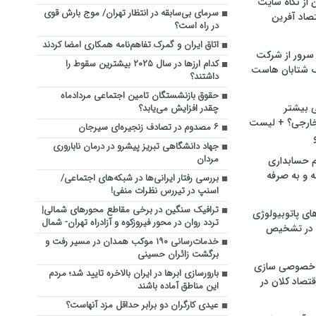
ن از نگاه سایت
سرمای بی‌سابقه در انتظار تهران/ موج بارش قوی
صاد آفرین
در راه است؟
اتاق ایران و گمرک تفاهم‌نامه همکاری امضا کردند
سرور از شرکت
کدام ارز‌ها در سال ۲۰۲۵ بیشترین سقوط را
 شتابان هاست
داشتند؟
حقوق بازنشستگان تامین اجتماعی مردادماه
ی بیشتر
چقدر افزایش می‌یابد؟
خارجی؟ + لیست
۶ مصدوم در تصادف زنجیره‌ای سیرجان
جهاد دانشگاهی تبریز پیشرو در درمان ناباروری
مردان
م حسابداری
ه و به صرفه
بررسی رفتار ایرانی‌ها در شبکه‌های اجتماعی/
اسنپ در تیررس نظرات منفی!
ترافیک سنگین در برخی مقاطع محورهای شمالی|
ای پاتوبیولوژی
تردد روان در محور فیروزکوه و آزادراه تهران- شمال
 در تشخیص
خدمات‌رسانی ۱۹۰ موکب همدان در مسیر رفت و
برگشت زائران حسینی
خصوصی سازی
بارورسازی ابرها در ایران بالاخره تایید شد؛ مردم
تصاد کلان در
این مناطق آماده باشند
عیدی کارگران دو برابر حداقل مزد آنهاست؟