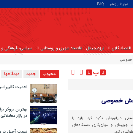
شرایط بازنشر
FAQ
اقتصاد کلان
ارزدیجیتال
اقتصاد شهری و روستایی
سیاسی، فرهنگی و ا
ش خصوصی
پ
محبوب
جدید
دیدگاهها
اهمیت کالیبراسی
 بخش خصوصی
بهترین بروکر برا
در بازار معاملاتی
 دریانوردان تاکید کرد: باید با
 جزیره‌ای و موازی‌کاری دستگاه‌های
قیمت آجیل در م
وگیری کرد.