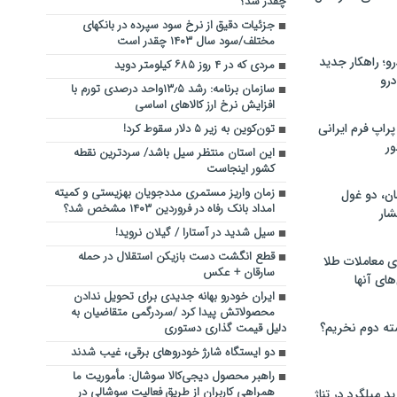
چقدر شد؟
جزئیات دقیق از نرخ سود سپرده در بانکهای
مختلف/سود سال ۱۴۰۳ چقدر است
؛ راهکار جدید
مردی که در ۴ روز ۶۸۵ کیلومتر دوید
رو
سازمان برنامه: رشد ۱۳٫۵واحد درصدی تورم با
افزایش نرخ ارز کالا‌های اساسی
راپ فرم ایرانی
تون‌کوین به زیر ۵ دلار سقوط کرد!
ور
این استان منتظر سیل باشد/ سردترین نقطه
کشور اینجاست
زمان واریز مستمری مددجویان بهزیستی و کمیته
ان، دو غول
امداد بانک رفاه در فروردین ۱۴۰۳ مشخص شد؟
ار
سیل شدید در آستارا / گیلان نروید!
قطع انگشت دست بازیکن استقلال در حمله
ی معاملات طلا
سارقان + عکس
های آنها
ایران خودرو بهانه جدیدی برای تحویل ندادن
محصولاتش پیدا کرد /سردرگمی متقاضیان به
ته دوم نخریم؟
دلیل قیمت گذاری دستوری
دو ایستگاه شارژ خودروهای برقی، غیب شدند
راهبر محصول دیجی‌کالا سوشال: مأموریت ما
همراهی کاربران از طریق فعالیت سوشالی در
 میلگرد در تناژ