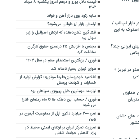
قیمت دلار، یورو و درهم امروز یکشنبه ۸ مرداد
۱۴۰۲
سایه رکود روی بازار آهن و فولاد
بازار لپ‌تاپ /
آرامش بازار ارز طوفان می‌شود؟
استوک به این
افشاگری تکان‌دهنده که ارتش اسرائیل را زیر
سوال برد
ماشین لباسشویی‎های ایرانی چند؟
مجلس با افزایش ۴۵ درصدی حقوق کارگران
مخالفت کرد
 پلاس
فوری / بزرگترین استخدام معلم در سال ۱۴۰۳
هوای تهران بسیار ناسالم شد
و در تبریز +
صی
اطلاعیه خودروسازی«فردا موتورز»؛ گزارش اولیه از
خسارات و شهادت پرسنل
نیازمند مهم‌ترین دلبل پیروزی سپاهان بود
ن هدایای
تریان
فوری / حساب این دهک ها تا ماه رمضان شارژ
می‌ شود
ضرر ۲۰۰ میلیارد دلاری اپل از ممنوعیت آیفون در
ت های دانش
چین
کشور
ضرورت تمرکز ایران بر ارتقای ایمنی محیط کار
برای کاهش حوادث شغلی