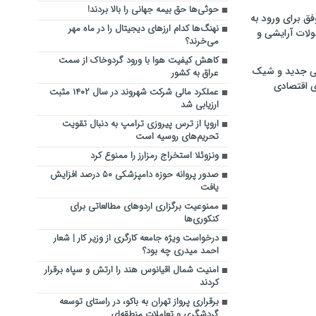
حوثی‌ها حق بیمه جهانی را بالا بردند!
فق برای ورود به
نهنگ‌ها کدام ارزهای دیجیتال را در ماه مهر
ولات آرایشی و
می‌خرند؟
کاهش کیفیت هوا با ورود گردوخاک از سمت
ی جدید و شیک
عراق به کشور
ی اقتصادی
عملکرد مالی شرکت شهروند در سال ۱۴۰۲ مثبت
ارزیابی شد
اروپا از ترس پیروزی ترامپ به دنبال تقویت
تحریم‌های روسیه است
ونزوئلا استخراج رمزارز را ممنوع کرد
صدور پروانه حوزه دامپزشکی ۵۰ درصد افزایش
یافت
ممنوعیت برگزاری اردوهای مطالعاتی برای
کنکوری‌ها
درخواست ویژه جامعه کارگری از وزیر کار | شعار
احمد میدری چه بود؟
امنیت شمال اقیانوس هند را ارتش و سپاه ‌برقرار
کردند
برقراری پرواز تهران به باکو، در راستای توسعه
گردشگری و تعاملات منطقه‌ای