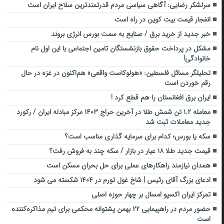
سرلشکر رضایی: آگاهی سیاسی مردم قدرتمندترین سلاح ایران است
انفجار قیمت بیت کوین در راه است
خبر جدید از خرید برق / صنایع به سمت بورس انرژی بروند
مشکل در پرداخت حقوق بازنشستگان تامین اجتماعی با این اول نام
خانوادگی!
تحلیلگر مسائل فلسطین: «هولوکاست واقعی» هم‌اکنون در غزه در حال
رقم خوردن است
ایران برق افغانستان را هم قطع کرد !
معامله ۱.۲ تن شمش طلا در آخرین حراج ۱۴۰۳ مرکز مبادله ایران / رکورد
جدید معاملات ثبت شد
سکه یا بورس؛ کدام برای سرمایه گذاری مناسب است؟
قیمت جدید طلا ۱۸ عیار در بازار / سکه چند به فروش رفت؟
همدان نیازمند راهکارهای عملی برای حل بحران مسکن است
ادعای بزرگ آقای رئیس | شاخ غول تورم در ۱۴۰۴ شکسته می شود
تمرکز ایران اکسپو امسال بر چهار حوزه اصلی
حضور مردم در راهپیمایی ۲۲ بهمن پشتوانه محکمی برای تیم مذاکره‌کننده
است