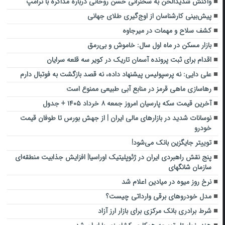
واکنش شدیدالحن به سخنرانی حسن روحانی درباره مذاکره با ترامپ
پیش‌بینی کارشناسان از اوج‌گیری طلای جهانی
کشف سلاح و مهمات در میرجاوه
بازار مسکن در ماه اول سال: خاموش و بی‌رمق
اقدام برای ثبت پرونده آسمان تاریک در کویر سه قلعه سرایان
علی دایی: نه پرسپولیس پیشنهاد داده، نه قصد بازگشت به فوتبال دارم
رهاسازی ماهی قرمز در منابع آبی طبیعی ممنوع است
آخرین قیمت سکه پارسیان امروز جمعه ۸ خرداد ۱۴۰۵ + جدول
نوسانات شدید در بازارهای مالی ایران | از جهش بورس تا طوفان قیمت
خودرو
توییتر جایگزین بانک‌ می‌شود!
پنج نقش راهبردی ایران در ژئوپلیتیک اوراسیا| افزایش جذابیت منطقه‌ای
سازمان شانگهای
نرخ روز میوه در میادین اعلام شد
مدل خودروهای برقی وارداتی چیست؟
شرط برادری بانک مرکزی برای بازار ارز آزاد