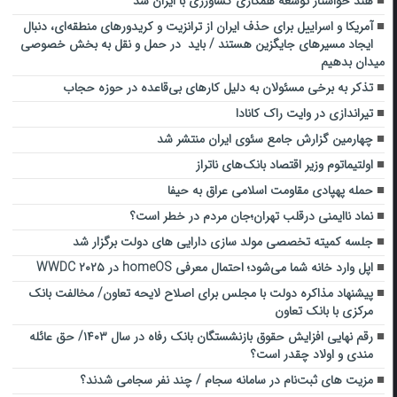
هند خواستار توسعه همکاری کشاورزی با ایران شد
آمریکا و اسراییل برای حذف ایران از ترانزیت و کریدورهای منطقه‌ای، دنبال
ایجاد مسیرهای جایگزین هستند / باید در حمل و نقل به بخش خصوصی
میدان بدهیم
تذکر به برخی مسئولان به دلیل کارهای بی‌قاعده در حوزه حجاب
تیراندازی در وایت راک کانادا
چهارمین گزارش جامع سئوی ایران منتشر شد
اولتیماتوم وزیر اقتصاد بانک‌های ناتراز
حمله پهپادی مقاومت اسلامی عراق به حیفا
نماد ناایمنی درقلب تهران؛جان مردم در خطر است؟
جلسه کمیته تخصصی مولد سازی دارایی های دولت برگزار شد
اپل وارد خانه شما می‌شود؛ احتمال معرفی homeOS در WWDC ۲۰۲۵
پیشنهاد مذاکره دولت با مجلس برای اصلاح لایحه تعاون/ مخالفت بانک
مرکزی با بانک تعاون
رقم نهایی افزایش حقوق بازنشستگان بانک رفاه در سال ۱۴۰۳/ حق عائله
مندی و اولاد چقدر است؟
مزیت‌ های ثبت‌نام در سامانه سجام / چند نفر سجامی شدند؟