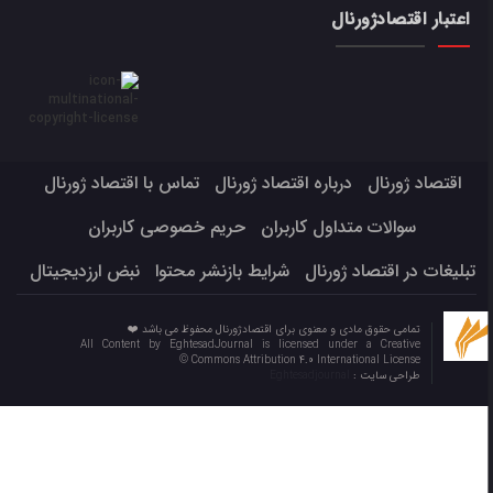
اعتبار اقتصادژورنال
اقتصاد ژورنال
درباره اقتصاد ژورنال
تماس با اقتصاد ژورنال
سوالات متداول کاربران
حریم خصوصی کاربران
تبلیغات در اقتصاد ژورنال
شرایط بازنشر محتوا
نبض ارزدیجیتال
تمامی حقوق مادی و معنوی برای اقتصادژورنال محفوظ می باشد ❤️
All Content by EghtesadJournal is licensed under a Creative
Commons Attribution 4.0 International License ©️
طراحی سایت :
Eghtesadjournal