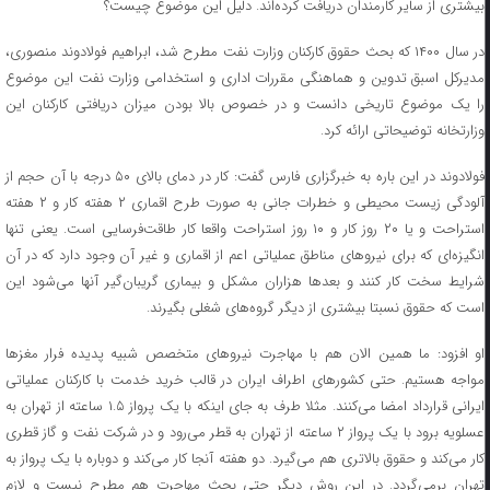
بیشتری از سایر کارمندان دریافت کرده‌اند. دلیل این موضوع چیست؟
در سال ۱۴۰۰ که بحث حقوق کارکنان وزارت نفت مطرح شد، ابراهیم فولادوند منصوری،
مدیرکل اسبق تدوین و هماهنگی مقررات اداری و استخدامی وزارت نفت این موضوع
را یک موضوع تاریخی دانست و در خصوص بالا بودن میزان دریافتی کارکنان این
وزارتخانه توضیحاتی ارائه کرد.
فولادوند در این باره به خبرگزاری فارس گفت: کار در دمای بالای ۵۰ درجه با آن حجم از
آلودگی زیست محیطی و خطرات جانی به صورت طرح اقماری ۲ هفته کار و ۲ هفته
استراحت و یا ۲۰ روز کار و ۱۰ روز استراحت واقعا کار طاقت‌فرسایی است. یعنی تنها
انگیزه‌ای که برای نیروهای مناطق عملیاتی اعم از اقماری و غیر آن وجود دارد که در آن
شرایط سخت کار کنند و بعدها هزاران مشکل و بیماری گریبان‌گیر آنها می‌شود این
است که حقوق نسبتا بیشتری از دیگر گروه‌های شغلی بگیرند.
او افزود: ما همین الان هم با مهاجرت نیروهای متخصص شبیه پدیده فرار مغزها
مواجه هستیم. حتی کشورهای اطراف ایران در قالب خرید خدمت با کارکنان عملیاتی
ایرانی قرارداد امضا می‌کنند. مثلا طرف به جای اینکه با یک پرواز ۱.۵ ساعته از تهران به
عسلویه برود با یک پرواز ۲ ساعته از تهران به قطر می‌رود و در شرکت نفت و گاز قطری
کار می‌کند و حقوق بالاتری هم می‌گیرد. دو هفته آنجا کار می‌کند و دوباره با یک پرواز به
تهران برمی‌گردد. در این روش دیگر حتی بحث مهاجرت هم مطرح نیست و لازم