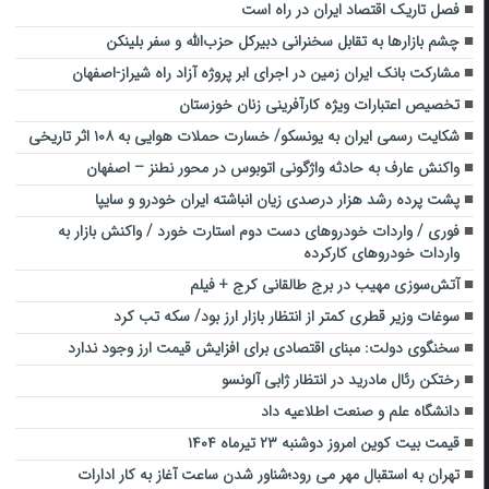
فصل تاریک اقتصاد ایران در راه است
چشم بازارها به تقابل سخنرانی دبیرکل حزب‌الله و سفر بلینکن
مشارکت بانک ایران زمین در اجرای ابر پروژه آزاد راه شیراز-اصفهان
تخصیص اعتبارات ویژه کارآفرینی زنان خوزستان
شکایت رسمی ایران به یونسکو/ خسارت حملات هوایی به ۱۰۸ اثر تاریخی
واکنش عارف به حادثه واژگونی اتوبوس در محور نطنز – اصفهان
پشت پرده رشد هزار درصدی زیان انباشته ایران خودرو و سایپا
فوری / واردات خودروهای دست دوم استارت خورد / واکنش بازار به
واردات خودروهای کارکرده
آتش‌سوزی مهیب در برج طالقانی کرج + فیلم
سوغات وزیر قطری کمتر از انتظار بازار ارز بود/ سکه تب کرد
سخنگوی دولت: مبنای اقتصادی برای افزایش قیمت ارز وجود ندارد
رختکن رئال مادرید در انتظار ژابی آلونسو
دانشگاه علم و صنعت اطلاعیه داد
قیمت بیت کوین امروز دوشنبه ۲۳ تیرماه ۱۴۰۴
تهران به استقبال مهر می رود؛شناور شدن ساعت آغاز به کار ادارات