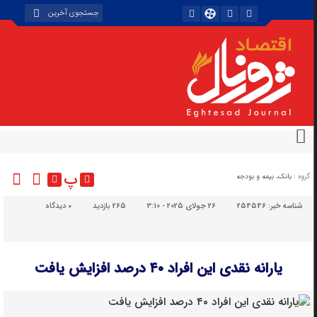
پ
گروه :
بانک، بیمه و بودجه
شناسه خبر:
254546
26 جولای 2025 - 3:10
265 بازدید
۰
دیدگاه
یارانه نقدی این افراد ۴۰ درصد افزایش یافت