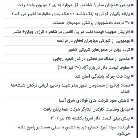
بورس همچنان منفی/ شاخص کل دوباره به زیر ۲ میلیون واحد رفت
یارانه بگیران گوش به زنگ باشند / دهک بندی خانوارها تغییر می کند؟
۳۰ درصد دانشجویان پزشکی سهمیه‌ای هستند
افزایش عجیب قیمت نفت در پی ناامنی در شاهراه انرژی جهان+ عکس
ویدیویی از شورش مهاجران افغان در فرانسه
تردد روان در محورهای شریانی کشور
عکسی از عبدالناصر همتی در کنار شهید رجایی
سقوط قیمت دلار در بازار آزاد (۳۰ تیر ۱۴۰۴)
پرداخت جرائم رانندگی آسان شد
تعداد زیادی از مصدومان امروز بندر شهید رجایی قربانی ترکش شیشه‌ها
شدند
کاهش سود شرکت های فولادی شرق آسیا
تبدیل وضعیت کارکنان ایثارگر شرکت هما پایان یافت
پیش بینی قیمت دلار امروز یکشنبه ۲۵ تیر ۱۴۰۲
فرمانده سپاه البرز: خطای دوباره دشمن با سیلی سخت‌تر پاسخ داده
می‌شود