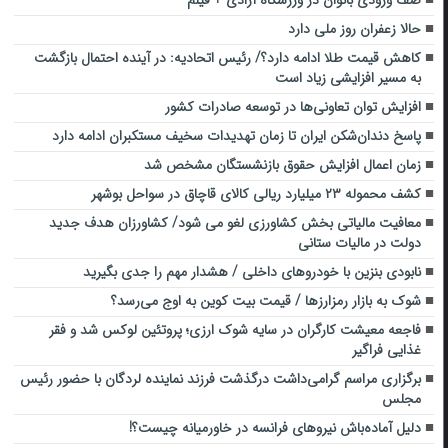
صف ورودی بانوان در ورزشگاه آزادی + فیلم
حالا زعفران روز ملی دارد
کاهش قیمت طلا ادامه دارد؟/ رئیس اتحادیه: در آینده احتمال بازگشت
به مسیر افزایشی زیاد است
افزایش توان تعاونی‌ها در توسعه صادرات کشور
پاسخ دندان‌شکن ایران تا زمان تهدیدات سخیف مستکبران ادامه دارد
زمان اعمال افزایش حقوق بازنشستگان مشخص شد
کشف محموله ۲۳ میلیارد ریالی کالای قاچاق در سواحل بوشهر
معافیت مالیاتی بخش کشاورزی لغو می شود/ کشاورزان هدف جدید
دولت در مالیات ستانی
نابودی بنزین با خودروهای داخلی / هشدار مهم را جدی بگیرید
شوک به بازار رمزارزها / قیمت بیت کوین به اوج می‌رسد؟
فاجعه معیشت کارگران در سایه شوک ارزی؛ پروتئین لوکس شد و فقر
غذایی فراگیر
برگزاری مراسم گرامی‌داشت درگذشت فرزند نماینده لردگان با حضور رئیس
مجلس
دلیل آماده‌باش نیروهای فرانسه در خاورمیانه چیست؟!