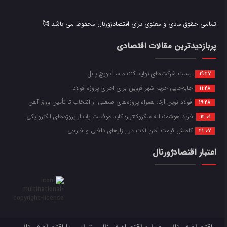
تمامی حقوق مادی و معنوی برای اقتصادژورنال محفوظ می باشد 🥰
پربازدیدترین مقالات اقتصادی
لیست شرکت‌های تولید کننده ساندویچ پانل
19:27
جابه‌جایی حریم شهر قزوین برای اجرای پروژه فولاد!
11:28
فولاد نوین آرکا؛ همراه پروژه‌های صنعتی از انتخاب تا تأمین ورق آهن
19:28
خرید هوشمندانه میکروکنترلر؛ کلید موفقیت پایدار پروژه‌های الکترونیکی
12:01
کاهش قیمت آهن آلات در بازارهای داخلی و خارجی
21:07
اعتبار اقتصادژورنال