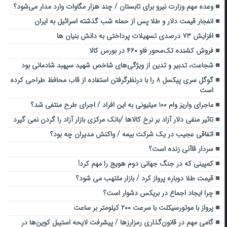
وعده مهم وزارت نیرو برای تابستان / چند هزار مگاوات وارد مدار می‌شود؟
انفجار قیمت دلار و طلا پس از حمله شب گذشته اسرائیل به ایران
افزایش ۷۳ درصدی تسهیلات پرداختی به دانش بنیان ها
فروش کشنده تک‌محور فاو ۴۶۰ در بورس ‎کالا
شجاعت، تدبیر و تدین از ویژگی‌های شاخص شهید سپهبد شادمانی بود
گوگل سری پیکسل ۸ را با درنظرگرفتن استفاده از قاب محافظ طراحی کرده
است
ماجرای واریز وام ۱۰۰ میلیونی به این افراد / اجرای طرح منتفی شد؟
تاثیر منفی دلار آزاد بر نرخ کالاها /بانک مرکزی بازار آزاد را گردن نمی گیرد
اتفاقی عجیب در یک شرکت بیمه / واکنش مدیران چه بود؟
سردار قاآنی زنده است؟
کمپینی که در جنگ جهانی دوم هویج را مهم کرد!
قیمت طلا دوباره پرواز کرد / بازار ملتهب می شود؟
چرا ایجاد اجماع در بریکس دشوار است؟
پرواز با موتورسیکلت با سرعت ۲۰۰ کیلومتر بر ساعت
گامی مهم در قانون‌گذاری رمزارزها / پیشرفت لایحه استیبل کوین‌ها در