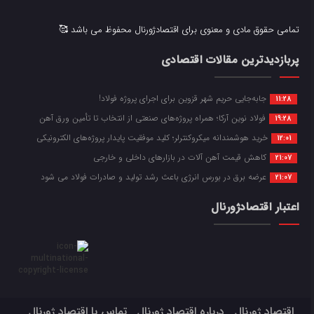
تمامی حقوق مادی و معنوی برای اقتصادژورنال محفوظ می باشد 🥰
پربازدیدترین مقالات اقتصادی
جابه‌جایی حریم شهر قزوین برای اجرای پروژه فولاد!
11:28
فولاد نوین آرکا؛ همراه پروژه‌های صنعتی از انتخاب تا تأمین ورق آهن
19:28
خرید هوشمندانه میکروکنترلر؛ کلید موفقیت پایدار پروژه‌های الکترونیکی
12:01
کاهش قیمت آهن آلات در بازارهای داخلی و خارجی
21:07
عرضه برق در بورس انرژی باعث رشد تولید و صادرات فولاد می شود
21:07
اعتبار اقتصادژورنال
اقتصاد ژورنال
درباره اقتصاد ژورنال
تماس با اقتصاد ژورنال