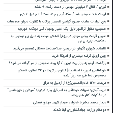
فوری / کانال ۲ میلیونی بورس از دست رفت! + نقشه
قیمت طلا صعودی شد / سکه گرمی چند است؟ + جدول ۷ دی
رفع ایرادات سامانه صدور گواهی انحصار وراثت با نظارت دیوان محاسبات
حسینی: مقابل تراکتور لایق یک امتیاز بودیم/ گلی بچگانه خوردیم
تعیین قیمت روغن موتور در برزخ| کاهش عرضه به دلیل بی توجهی به
مشکلات تولید روغن
قالیباف: شورای نگهبان در بررسی صلاحیت‌ها مستقل تصمیم می‌گیرد
چین ارواق قرضه بیشتری از آمریکا خرید
بازگشت فومو به بازار بیت‌کوین! / آیا روند صعودی از سر گرفته می‌شود؟
هواشناسی امروز؛ ۶ اسفندماه| تداوم بارش‌ها در ۲۲ استان، کاهش
محسوس دما طی سه روز آینده
عزیمت ۱۲۰۰ خادم‌الحسین(ع) از اردبیل به عراق
غریب‌آبادی: ضربات دردناکی به اسرائیل وارد کردیم/ “میدان و دیپلماسی”
در ‌مذاکرات‌ کنار هم بودند
دیدار محمد مخبر با خانواده سردار شهید مهدی نعمتی
دو مقام وزارت جهادکشاورزی ابقا شدند