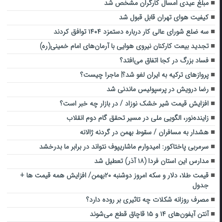
مبلغ عیدی امسال کارگران مشخص شد
کیفیت هوای تهران قابل قبول شد
سه ضلع شورای عالی کار درباره دستمزد ۱۴۰۴ توافق کردند
تجدید بیعت کارکنان نیروی هوایی با آرمان‌های امام خمینی(ره)
فساد بزرگ در کجا اتفاق می‌افتد؟
پروازهای ترکیه به ایران لغو شد؟| ماجرا چیست؟
رضا درویش در پرسپولیس ماندنی شد
افزایش قیمت شیر خشک نوزاد / در بازار چه خبر است؟
زاینده‌نور، الگویی ملی در مسیر تحقق گام دوم انقلاب
هشدار به مسافران / سقوط بهمن در گردنه ژالانه
سرمربی پاختاکور: امیدوارم ماشاریپوف نتواند در برابر ما بدرخشد
مدارس این استان فردا (۱۸ آذر) تعطیل شد
قیمت طلا، دلار و سکه امروز دوشنبه ۲۰بهمن/ افزایش همه قیمت ها +
جدول
مصرف روزانه شکلات چه تاثیری بر روده دارد؟
آنتن آیفون‌های ۱۴ و ۱۵ قاچاق قطع می‌شوند