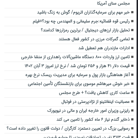
مجلس سنای آمریکا
خبر مهم برای سرمایه‌گذاران اتریوم/ گوش به زنگ باشید
رئیس قوه قضائیه:جرم سلیمانی و المهندس چه بود؟+فیلم
تحلیل بازار ارزهای دیجتیال / برترین رمزارزها کدامند؟
تمامی گمرکات مرزی در کشور فعال هستند
ادارات مازندران هم تعطیل شد
تامین ارز واردات ۸۰۰ دستگاه ماشین‌آلات راهداری از منشا خارجی
قیمت دلار ۴۱ هزار و ۲۵۶ تومان شد / نرخ ارز امروز ۳ آبان ۱۴۰۲
آغاز هماهنگی بازار پول و سرمایه برای مدیریت ریسک نرخ بهره
خبر خوش میرهاشم موسوی برای بازنشستگان تأمین اجتماعی
ساعت کاری کاهش یافت؟ + طرح مجلس
عصبانیت اینفانتینو از نژادپرستی در فوتبال
رایزنی وزیران امور خارجه ایران و مالی در نیویورک
ذخایر گندم نیاز ۶ ماه کشور را تامین می کند
رسوایی بزرگ در تعیین دستمزد کارگران / دولت قانون را تغییر داده است؟
فوت ۳۷۳ نفر در تصادفات نوروزی تا چهارم فروردین