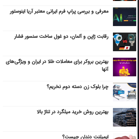
معرفی و بررسی پراپ فرم ایرانی معتبر آریا اینوستور
رقابت ژاپن و آلمان، دو غول ساخت سنسور فشار
بهترین بروکر برای معاملات طلا در ایران و ویژگی‌های
آنها
چرا بلوک زن دسته دوم نخریم؟
بهترین روش خرید میلگرد در تناژ بالا
ایمپلنت دندان چیست؟