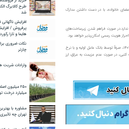
خرید از فروشگاه‌
طرح کالابرگ الک
اعضای خانواده، با در دست داشتن مدارک
شد
افزایش ناگهانی
پرفروش / افزایش
ه ندارد.در صورت فراهم شدن زیرساخت‌های
هایما و تارا رکورد
 احراز هویت رسمی امکان‌پذیر خواهد بود.
نکات ضروری برا
بازخرید ارز‌های مازاد یا استفاده‌نشده تا پایان وقت اداری پنج‌شنبه ۳۰ مرداد ۱۴۰۴، صرفاً توسط بانک عامل اولیه و با نرخ
چارتر
ی تعهدنامه کتبی، در صورت عدم عزیمت به عراق، ارز
وارادات شربت 
۲۵۰ میلیون اص
میلیارد درخت تو
مشاوره با بهتری
تهران چه تاثیری 