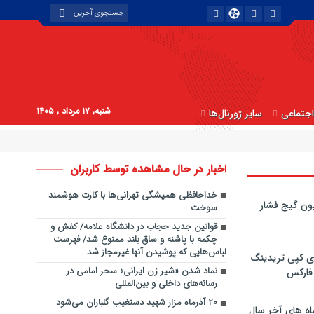
شنبه, ۱۷ مرداد , ۱۴۰۵
جتماعی
سایر ژورنال‌ها
اخبار در حال مشاهده توسط کاربران
خداحافظی همیشگی تهرانی‌ها با کارت هوشمند
ون گیج فشار
سوخت
قوانین جدید حجاب در دانشگاه علامه/ کفش و
چکمه با پاشنه و ساق بلند ممنوع شد/ فهرست
لباس‌هایی که پوشیدن آنها غیرمجاز شد
ی کپی‌ تریدینگ
نماد شدن «شیر زن ایرانی» سحر امامی در
 فارکس
رسانه‌های داخلی و بین‌المللی
۲۰ آذرماه مزار شهید دستغیب گلباران می‌شود
اه های آخر سال