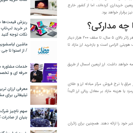
ین خریداری کرده‌اند، اما از کشور خارج
یز برقرار خواهد بود.
ریزش قیمت‌ها در 
ا چه مدارکی؟
در خرید لپ‌تاپ 
نکات توجه کنید
فروش ارز اربعین از شنبه ۴ مرداد تا ۲۲ مرداد ۱۴۰۴ در چهار بانک آغاز شد و به هر زائر بالای ۵ سال، تا سقف ۲۰۰ هزار دینار
ی‌گیرد. ارائه مدارک هویتی الزامی است و بازخرید ارز مازاد تا
/ از اسنوا تا جی
ه ۴ مرداد ۱۴۰۴ آغاز و تا روز دوشنبه ۲۲ مردادماه ادامه خواهد داشت. ارز اربعین امسال از طریق
خدمات مشاوره سئ
حرفه ای و تخص
لاغی، به هر زائر بالای ۵ سال، تا سقف ۲۰۰ هزار دینار عراق با نرخ فروش مرکز مبادله ارز و طلای
معرفی ارزان تری
رمزد یا هزینه مازاد بر معادل ریالی ارز اکیداً
تبلیغاتی برای مش
سهم ناچیز شرک
بنیان از صادرات 
تبر خود را ارائه دهند. همچنین برای زائران