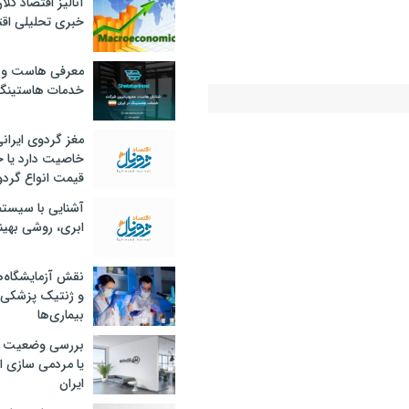
آنالیز اقتصاد کلا
خبری تحلیلی اقت
معرفی هاست و 
خدمات هاستینگ
مغز گردوی ایران
خاصیت دارد یا 
قیمت انواع گردو
آشنایی با سیست
ابری، روشی بهین
نقش آزمایشگاه‌ه
و ژنتیک پزشکی
بیماری‌ها
داد)
بررسی وضعیت 
یا مردمی سازی اق
بانک و بیمه
ایران