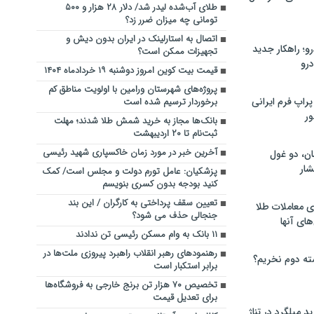
طلای آب‌شده لیدر شد/ دلار ۲۸ هزار و ۵۰۰
تومانی چه میزان ضرر زد؟
اتصال به استارلینک در ایران بدون دیش و
؛ راهکار جدید
تجهیزات ممکن است؟
رو
قیمت بیت کوین امروز دوشنبه ۱۹ خردادماه ۱۴۰۴
پروژه‌های شهرستان ورامین با اولویت مناطق کم
راپ فرم ایرانی
برخوردار ترسیم شده است
ور
بانک‌ها مجاز به خرید شمش طلا شدند؛ مهلت
ثبت‌نام تا ۲۰ اردیبهشت
آخرین خبر در مورد زمان خاکسپاری شهید رئیسی
ان، دو غول
ار
پزشکیان: عامل تورم دولت و مجلس است/ کمک
کنید بودجه بدون کسری بنویسم
تعیین سقف پرداختی به کارگران / این بند
ی معاملات طلا
جنجالی حذف می شود؟
های آنها
۱۱ بانک به وام مسکن رئیسی تن ندادند
رهنمودهای رهبر انقلاب راهبرد پیروزی ملت‌ها در
ته دوم نخریم؟
برابر استکبار است
تخصیص ۷۰ هزار تن برنج خارجی به فروشگاه‌ها
برای تعدیل قیمت
 میلگرد در تناژ