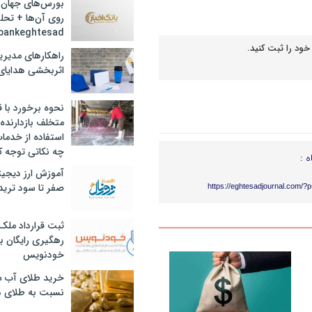
بورس‌های جهان 
روی آن‌ها + تحل
bankeghtesad
داد)
خود را ثبت کنید.
راهکارهای مدیری
اثربخشی هدایای 
نحوه برخورد با ق
متخلف بازدارنده
استفاده از خدما
چه نکاتی توجه ک
ه :
آموزش ارز دیجیت
صفر تا سود ترید 
https://eghtesadjournal.com/?
ثبت قرارداد ملک
رهگیری رایگان با
خودنویس
خرید طلای آب ش
نسبت به طلای د