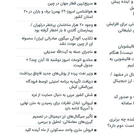
و آینده پیش
سریع‌ترین قطار جهان در چین
یل
هواشناسی امروز؛ ۲۹ بهمن| برف و باران در ۲۰
استان کشور
تی برای افزایش
وجود ۲۰ هزار ساختمان پرخطر درتهران /
تبلیغاتی
بیمارستان گاندی ۵ بار اخطار گرفته بود
تکذیب آلودگی میگوی صادراتی ایران/ محموله
ای از چین عودت نشد
الیشویان
ماجرای حمله به آیت‌الله صدیقی
 نیست| هنگام
ت قالیشویی به
ساندرو اتومات امروز دوشنبه ۱۵ آبان چند؟ +
نیم
جدول قیمت
وزیر نفت پرده از روش‌های جدید قاچاق برداشت
ال در مشهد /
ارز دیجیتال
دریافت تأییدیه برنامه امنیتی توسط فرودگاه
بین‌المللی کیش
شش کشور عربی به دنبال حمایت از غزه
 و صدور کد
 سامانه
ایروانی: تبادل نظرات برای رسیدن به متن نهایی
با آمریکا ادامه دارد
تأثیر سیگنال‌های ارز دیجیتال در تصمیم
ده چه برتری
گیری‌های معاملاتی: تحلیل و بررسی
ست دوم دارد؟
فروش متری واحد مسکونی از ماه آینده کلید