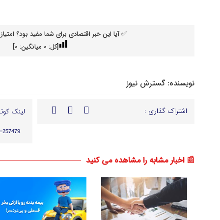
قیمت دینار عراق امروز اعلام شد | زائران اربعین نحوه دریافت ارز را بخوانند (۱۲ مر
✅ آیا این خبر اقتصادی برای شما مفید بود؟ امتیاز 
[کل:
0
میانگین:
0
]
نویسنده:
گسترش نیوز
اشتراک گذاری :
لینک کوتا
p=257479
📰 اخبار مشابه را مشاهده می کنید