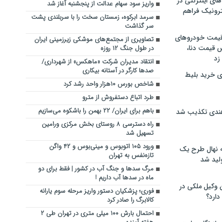
های اینترنتی در
واریز سود سهام عدالت از پنجشنبه آغاز شد
ترونیک فراهم
سرمد ابرکوه، زمستان سخت را با سربلندی پشت
سر گذاشت
 قیمت خودروهای
تصاویری از مجتمع‌های موشکی زیرزمینی ایران
 قیمت دنا،
در طول جنگ ۱۲ روزه
 زد
انتقاد مدیران شرکت «ماهکس» از شهرداری/
صدها کارگر در آستانه‌ بیکاری
ی خرید بلیط
شاخص بورس ۱۰هزار واحد رشد کرد
طرد اتباع دستفروش از مترو
باهم برای ایران/ ۲۲ بهمن را باشکوه می‌سازیم
هندی تکذیب شد
راه دسترسی ۸ روستای بخش مرکزی ورامین
تسهیل شد
ورود ۱۰۵ اتوبوس و مینی‌بوس و ۴۲ واگن
له نهال طرح یک
تازه‌نفس به تهران
لید شد
مرگ سدها و جنگ آب در کشور | فقط برای دو
ماه در سدها آب داریم !
ن وکیل ملکی در
فوری؛ پزشکیان دستور واریز مرحله سوم یارانه
دارد؟
کالابرگ را صادر کرد
احتمال بارش ۱۰۰ میلی متری در تهران طی ۲