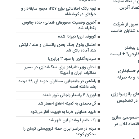
هفته آینده
ن از نگاه سایت
صاد آفرین
تهیه بانک اطلاعاتی برای ۱۴۵۷ مجرم سابقه‌دار و
حرفه‌ای در کرمانشاه
آخرین وضعیت محورهای شمالی؛ جاده چالوس
سرور از شرکت
یکطرفه شد
 شتابان هاست
لاوروف: اروپا دیوانه شده
احتمال وقوع جنگ بعدی پاکستان و هند / ارتش
ی بیشتر
هند آماده باش شد
خارجی؟ + لیست
سرمایه‌گذاری با سود ۳ برابری!
تلاش وزیر نتانیاهو برای سنگ‌اندازی در مسیر
م حسابداری
مذاکرات ایران و آمریکا
ه و به صرفه
راه‌آهن در جابه‌جایی مسافران حومه ای ۴۸ درصد
رشد داشته است
ای پاتوبیولوژی
فوری/ ۳ پاسدار زنجانی ترور شدند
 در تشخیص
گل‌محمدی به کمیته اخلاق احضار شد
خرید حمایتی خرما به فوریت آغاز می‌شود
خصوصی سازی
یک خانم فرماندار این شهر شد
تصاد کلان در
مردم در سراسر ایران حمله تروریستی کرمان را
محکوم کردند