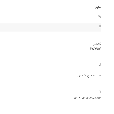
منبع:
رکنا
کدخبر:
۳۵۷۹۱۳
گسترش نیوز
اقتصاد
سارا سمیع شمس
قیمت دینار عراق امروز اعلام شد | زائران اربعین نحوه دریافت ارز را بخوانند (۱۲ مر
۱۴۰۴/۰۵/۱۲ ۱۳:۱۸:۰۴