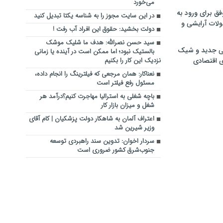
می‌خورد
فق برای ورود به
در این سایت مجوز را به شناسه یکتا تبدیل کنید
ولات آرایشی و
دولت بخشید: حقوق این افراد آب رفت !
سید حسن نصرالله: هدف ما شلیک موشک
ی جدید و شیک
بالستیک نبود؛ اما ممکن است در آینده یا زمانی
ی اقتصادی
نزدیک این کار را بکنیم
نعناکار:‌ همان مرجعی که فیلترینگ را انجام داده،
مسئول رفع فیلتر است
باچه شغلی به استرالیا مهاجرت کنیم؟درآمد هر
شغل و میزان بازار کار
اعتراف آلمان به شاهکار دولت پزشکیان | کام آقای
وزیر شیرین شد
سردار اخوان: تدوین سند راهبردی توسعه
جنوب‌شرق کشور ضروری است