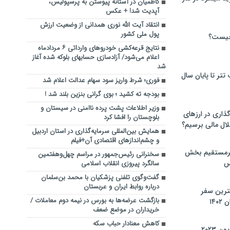
کاظمیان در آستانه پیوستن به پرسپولیس،
آپدیت شد! + عکس
انتقاد آیت الله نوری همدانی از وضعیت ارزش
پول ملی کشور
چیست؟
نتایج قرعه‌کشی خودروهای وارداتی ۶ مردادماه
اعلام می‌شود/ آزادسازی حسابهای بلوکه شده آغاز
شد
تر تا پایان سال
فوری؛ شرط واریز سود سهام عدالت اعلام شد
بودجه ته کشید ؛ بوی گرانی بنزین بلند شد !
وزیر اطلاعات پشت پرده ناامنی‌ در سیستان و
گذاری در ارزهای
بلوچستان را افشا کرد
لال مالی برسیم؟
همایش بین‌المللی سرمایه‌گذاری در استان اردبیل
و چشم‌اندازهای اقتصادی آن+فیلم
یرمستقیم بخش
سخنرانی رئیس‌جمهور در مراسم چهل‌وهفتمین
س
سالگرد پیروزی انقلاب اسلامی
گفت‌وگوی تلفنی پزشکیان با محمد بن‌سلمان
درباره روابط ایران و عربستان
نترین سفر
بازگشت عرضه‌ها به بورس در نیمه دوم معاملات /
۱۴
خریداران در موضع ضعف
کاهش معنادار حباب سکه
 ۲۰۲۳