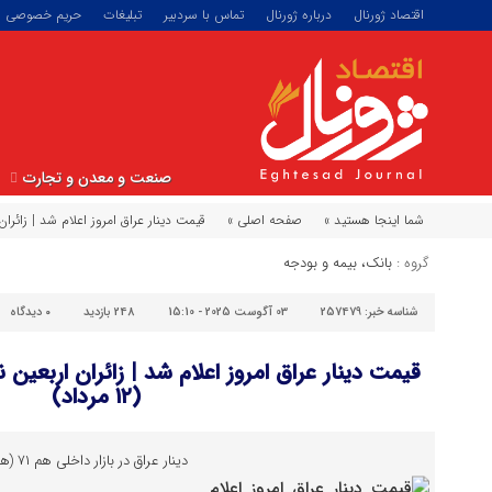
اقتصاد ژورنال
درباره ژورنال
تماس با سردبیر
تبلیغات
حریم خصوصی
صنعت و معدن و تجارت
شما اینجا هستید »
صفحه اصلی »
قیمت دینار عراق امروز اعلام شد | زائران اربع
گروه :
بانک، بیمه و بودجه
شناسه خبر:
257479
03 آگوست 2025 - 15:10
248 بازدید
۰
دیدگاه
قیمت دینار عراق امروز اعلام شد | زائران اربعین ن
(۱۲ مرداد)
دینار عراق در بازار داخلی هم ۷۱ (هفتاد و یک ) تومان قیمت خورد.