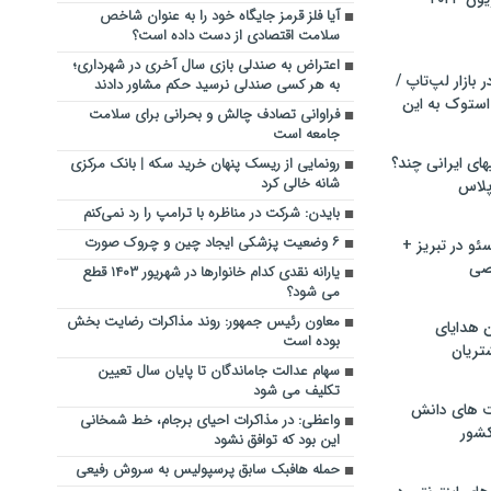
آیا فلز قرمز جایگاه خود را به عنوان شاخص
سلامت اقتصادی از دست داده است؟
اعتراض به صندلی بازی سال آخری در شهرداری؛
بازار لپ‌تاپ /
به هر کسی صندلی نرسید حکم مشاور دادند
استوک به این
فراوانی تصادف چالش و بحرانی برای سلامت
جامعه است
ماشین لباسشویی‎های ایرانی چند؟
رونمایی از ریسک پنهان خرید سکه | بانک مرکزی
شانه خالی کرد
 پلاس
بایدن: شرکت در مناظره با ترامپ را رد نمی‌کنم
۶ وضعیت پزشکی ایجاد چین و چروک صورت
و در تبریز +
صی
یارانه نقدی کدام خانوارها در شهریور ۱۴۰۳ قطع
می شود؟
معاون رئیس جمهور: روند مذاکرات رضایت بخش
ن هدایای
بوده است
تریان
سهام عدالت جاماندگان تا پایان سال تعیین
تکلیف می شود
ت های دانش
واعظی: در مذاکرات احیای برجام، خط شمخانی
کشور
این بود که توافق نشود
حمله هافبک سابق پرسپولیس به سروش رفیعی