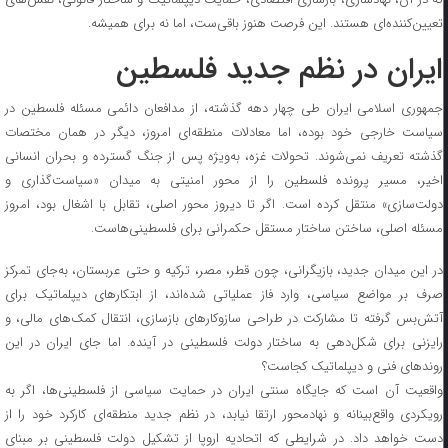
تعیین‌کننده‌‌ای هستند. این فرصت هنوز باقی‌ست، اما نه برای همیشه.
ایران در نظم جدید فلسطین
جمهوری اسلامی ایران طی چهار دهه گذشته، از مدافعان دائمی مسئله فلسطین در
سیاست خارجی خود بوده، اما معادلات منطقه‌ای امروز، دیگر در همان مختصات
گذشته تعریف نمی‌شوند. تحولات غزه، به‌ویژه پس از جنگ گسترده و بحران انسانی
اخیر، مسیر پرونده فلسطین را از محور امنیتی به میدان «سیاست‌گذاری و
دولت‌سازی» منتقل کرده است. اگر تا دیروز محور اصلی، تقابل با اشغال بود، امروز
مسئله اصلی، ساختن ساختار مستقل حکمرانی برای فلسطینی‌هاست.
در این میدان جدید، بازیگرانی، چون قطر، مصر، ترکیه و حتی عربستان، به‌جای تمرکز
صرف بر مواضع سیاسی، وارد فاز عملیاتی شده‌اند، از ابتکار‌های دیپلماتیک برای
آتش‌بس گرفته تا مشارکت در طراحی سازوکار‌های بازسازی، انتقال کمک‌های مالی، و
رایزنی برای شکل‌دهی به ساختار دولت فلسطینی در آینده. اما جای ایران در این
روند‌های فنی و دیپلماتیک کجاست؟
واقعیت آن است که جایگاه سنتی ایران در حمایت سیاسی از فلسطینی‌ها، اگر به
رویکردی واقع‌بینانه و نهادمحور ارتقا نیابد، در نظم جدید منطقه‌ای کارکرد خود را از
دست خواهد داد. در شرایطی که اتحادیه اروپا از تشکیل دولت فلسطینی بر مبنای