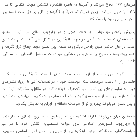
مرز‌های ۱۹۶۷ دفاع می‌کند و آمریکا در قاهره نقشه‌راه تشکیل دولت انتقالی تا سال
۲۰۲۷ را دنبال می‌کند، ایران نمی‌تواند صرفاً با تأکید‌های کلی بر حق ملت فلسطین،
نقش تاریخی خود را حفظ کند.
پذیرش راه‌حل دو دولتی، با حفظ اصول و در چارچوب منافع ملی ایران، نه‌تنها
عقب‌نشینی نیست، بلکه گامی در جهت اثرگذاری در شکل‌دهی آینده نظم منطقه‌ای
است. در حال حاضر، هیچ راه‌حل دیگری در سطح بین‌المللی مورد اجماع قرار نگرفته و
همه پیشنهادها، صریح یا ضمنی، بر تشکیل دو دولت مستقل فلسطین و اسرائیل
تأکید دارند.
ایران، اگر در این مرحله از بازی غایب بماند، نه‌تنها فرصت تأثیرگذاری دیپلماتیک و
اقتصادی را از دست می‌دهد، بلکه موقعیت خود را در تعاملات آتی با اروپا، کشور‌های
عربی و سازمان‌های بین‌المللی نیز تضعیف خواهد کرد. در مقابل، مشارکت ایران در
فرآیند بازسازی غزه، از طریق سازوکار‌های شفاف انسانی و همکاری با نهاد‌های منطقه‌ای
و بین‌المللی، می‌تواند چهره‌ای نو از سیاست منطقه‌ای ایران به نمایش بگذارد.
همچنین ایران می‌تواند با ارائه ابتکار‌هایی نظیر «طرح اقدام برای بازسازی پایدار غزه»،
یا «چارچوب کشور‌های اسلامی برای دولت فلسطین»، نقش خود را در میز
سیاست‌گذاری حفظ کند. چنین ابتکارهایی، از سویی با اصول قانون اساسی جمهوری