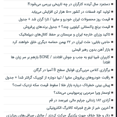
دستمزد سال آینده کارگران در چه تاریخی بررسی می‌شود؟!
تولید کود فسفات در کشور ۵۰۰ هزار تن افزایش می‌یابد
قیمت روز محصولات ایران خودرو و سایپا / تارا گران شد + جدول
قیمت برنج پاکستانی کیلویی چند؟ + جدول برندهای پرفروش
تاکید وزرای خارجه ایران و عربستان بر حفظ کانال‌های دیپلماتیک
حاجی بابایی: ملت ایران در ۲۲ بهمن حماسه دیگری خلق خواهند کرد
بازار آهن بدون رهبر قیمتی
کاربران شیبا اینو به جنب و جوش افتادند / BONE بازهم بر سر زبان ها
افتاد!
برگزاری کلاس مربی‌گری فوتبال سطح B آسیا در گرگان
رقابت خودروهای پرفروش سایپا / تیبا دوباره از کوییک گرانتر شد! + جدول
پیش بینی خطرناک درباره بازار طلا | سقوط قیمت سکه نزدیک است؟
اوسمار ویرا سرمربی پرسپولیس می‌ماند؟
آزادی ۱۸۲ زندانی جرایم مالی غیرعمد در قم
آخرین خبر از طرح فجرانه کالابرگ الکترونیکی
دلار و طلا خلاف جهت یکدیگر حرکت کردند / چالش صرافی‌های رمزارزی