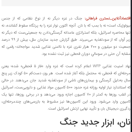
قتصادآنلاین_نسترن فراهانی:
جنگ در غزه دیگر نه از نوع نظامی که از جنس
بیولوژیک است؛ نه با بمب که با نان. آنچه اکنون نوار غزه را به پرتگاه سقوط کشانده، نه
تنها محاصره اسرائیل، بلکه استراتژی عامدانه گرسنگی‌دادن به جمعیتی‌ست که دیگر نه
زیر آوار، که از سوءتغذیه می‌میرند. طبق گزارش جدید سازمان ملل، بیش از ۹۹ درصد
جمعیت دو میلیون و ۲۰۰ هزار نفری غزه با ناامنی غذایی شدید مواجه‌اند؛ رقمی که
مشابه آن حتی در سومالیِ دوران قحطی نیز ثبت نشده بود.
نهاد امنیت غذایی WFP اعلام کرده است که غزه وارد «فاز ۵ قحطی» شده؛ یعنی
مرحله‌ای که قحطی نه محتمل بلکه آغاز شده است. هر روز، دست‌کم ۵۰ کودک زیر پنج
سال به‌دلیل گرسنگی و بیماری‌های ناشی از سوءتغذیه شدید جان می‌دهند. در حالی
که استاندارد نیاز اولیه روزانه غزه حدود ۵۰۰ کامیون مواد غذایی و دارویی‌ست، اسرائیل
در اغلب روز‌ها به کمتر از ۷۰ کامیون اجازه ورود می‌دهد و در برخی روزها، تنها یک
کامیون وارد می‌شود. ورود این کامیون‌ها نیز مشروط به بازرسی‌های چندمرحله‌ای،
ردگیری دیجیتال بار، و تأیید نهایی ارتش اسرائیل است.
نان، ابزار جدید جنگ