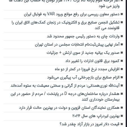
آغاز مرحله سوم یارانه کالا برگ / ۲۲۰ هزار تومان به حساب این دهک ها
واریز می شود
دستور معاون رییسی برای رفع موانع ورود VAR به فوتبال ایران
تشکیل انجمن صنایع برق و الکترونیک در زنجان کمک‌های اتاق ایران را
قانونمند می کند
واردات چای به دستور رئیس‌ جمهور محدود شد
آمار نهایی پیش‌ثبت‌نام انتخابات مجلس در استان تهران
صدور یک بیانیه جدید از سوی ارتش + جزئیات
کمبود برق قانون ادارات را تغییر داد
افزایش مجدد نرخ فیروزا در کمتر از دو ماه
الزام صنایع برای بازچرخانی آب پیگیری می‌شود
آیت‌الله نوری‌همدانی: مردم از گرانی و سختی معیشت به ستوه آمده‌اند
هشدار درباره ساختمان‌های درجه D در پایتخت / مردم از حضور در این
بیمارستان خودداری کنند
همکاری نمایندگان استان قزوین و دولت در بهترین حالت قرار دارد
بهترین ایردراپ های سال ۲۰۲۴
قیمت دلار امروز در بازار آزاد چقدر شد؟