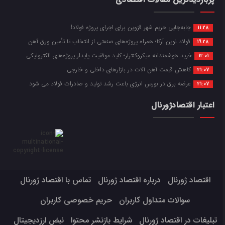
جابه‌جایی حریم شهر قزوین برای اجرای پروژه فولاد!
11:28
فولاد نوین آرکا؛ همراه پروژه‌های صنعتی از انتخاب تا تأمین ورق آهن
19:28
خرید هوشمندانه میکروکنترلر؛ کلید موفقیت پایدار پروژه‌های الکترونیکی
12:01
کاهش قیمت آهن آلات در بازارهای داخلی و خارجی
21:07
عرضه برق در بورس انرژی باعث رشد تولید و صادرات فولاد می شود
21:07
اعتبار اقتصادژورنال
اقتصاد ژورنال
درباره اقتصاد ژورنال
تماس با اقتصاد ژورنال
سوالات متداول کاربران
حریم خصوصی کاربران
تبلیغات در اقتصاد ژورنال
شرایط بازنشر محتوا
نبض ارزدیجیتال