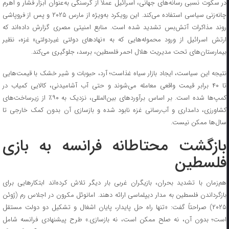
در سکوت نسبی رسانه‌های جهانی، اسرائیل عملاً از گرسنگی به‌عنوان ابزار فشار و اهرم
چانه‌زنی سیاسی استفاده می‌کند. این رویکرد به‌ویژه از مارس ۲۰۲۵ و پس از فروپاشی
روند مذاکرات آتش‌بس تشدید شده است. منابع امنیتی مصری گزارش داده‌اند که
ارتش اسرائیل از ورود محموله‌هایی که به «نهاد‌های دولتی غیردولتی» غزه، نظیر
بیمارستان‌های تحت مدیریت هلال احمر فلسطین، برسد، جلوگیری می‌کند.
نتیجه این سیاست، ایجاد بازار سیاه غذاست؛ آرد، حبوبات و شیر خشک با قیمت‌هایی
تا ۴۰ برابر قیمت واقعی معامله می‌شوند و حتی آب آشامیدنی، کالایی کمیاب در
کمپ‌ها شده است. بر اساس برآورد‌های بین‌المللی، نزدیک به ۹۰٪ از زیرساخت‌های
کشاورزی، دامداری و آب‌رسانی غزه نابود شده و بازسازی آن بدون کمک خارجی تا
سال‌ها ممکن نیست.
بازگشت محتاطانه فرانسه به بازی
فلسطین
هم‌زمان با تشدید بحران، بازیگران غربی بار دیگر تلاش کرده‌اند ابتکار‌هایی برای
بازگرداندن فلسطین به مدار دیپلماسی ارائه دهند. امانوئل مکرون در اجلاس رم (ژوئن
۲۰۲۵) صراحتاً گفت: «تنها راه حل پایدار، پایان اشغال و تشکیل دو دولت مستقل
است؛ بدون آن، نه صلح ممکن است، نه بازسازی.» طرح پیشنهادی فرانسه شامل