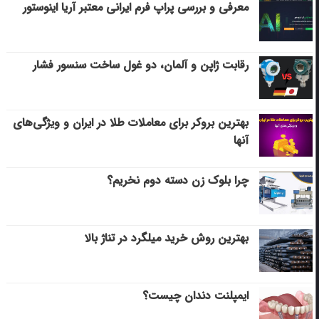
معرفی و بررسی پراپ فرم ایرانی معتبر آریا اینوستور
رقابت ژاپن و آلمان، دو غول ساخت سنسور فشار
بهترین بروکر برای معاملات طلا در ایران و ویژگی‌های
آنها
چرا بلوک زن دسته دوم نخریم؟
بهترین روش خرید میلگرد در تناژ بالا
ایمپلنت دندان چیست؟