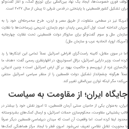
توقف فوری خصومت‌ها، ایجاد یک نهاد بین‌المللی برای توزیع کمک، و آغاز گفت‌و‌گو
برای تشکیل کشور فلسطینی با پایتختی در قدس شرقی تا پیش از سال ۲۰۲۷ است.
آمریکا نیز در سطحی متفاوت، از طریق مصر و اردن، طرح سه‌مرحله‌ای خود را به
جریان انداخته است. اول آتش‌بس پایدار، دوم بازسازی تدریجی زیرساخت‌ها با نظارت
سازمان ملل و سوم گفت‌و‌گو برای سازوکار دولت فلسطینی تحت نظارت چهارجانبه
(آمریکا، اروپا، اتحادیه عرب و سازمان ملل).
اما در سوی مقابل، کابینه راست‌گرای افراطی اسرائیل عملاً تمامی این ابتکار‌ها را رد
کرده است. وزیر دارایی اسرائیل، بزالل اسموتریچ، در اظهارنظری رسمی گفت: «هدف ما
پاک‌سازی غزه از تروریسم و حاکمیت یهود بر کل ارض اسرائیل است.» چنین ادبیاتی
عملاً هرگونه چشم‌انداز تشکیل دولت فلسطین را از منظر سیاسی اسرائیل منتفی
می‌کند؛ مگر اینکه توازن بین‌المللی تغییر کند.
جایگاه ایران؛ از مقاومت به سیاست
ایران، به‌عنوان یکی از حامیان سنتی آرمان فلسطین، تا امروز نقش خود را بیشتر در
قالب پشتیبانی مقاومت، محکوم‌سازی حملات اسرائیل، و ارسال کمک‌های بشردوستانه
محدود ایفا کرده است. اما واقعیت آن است که میدان دیپلماسیِ فلسطین دیگر صرفاً
با محوریت تقابل نظامی تعریف نمی‌شود. امروز، قطر با ایجاد مرکز هماهنگی کمک‌ها