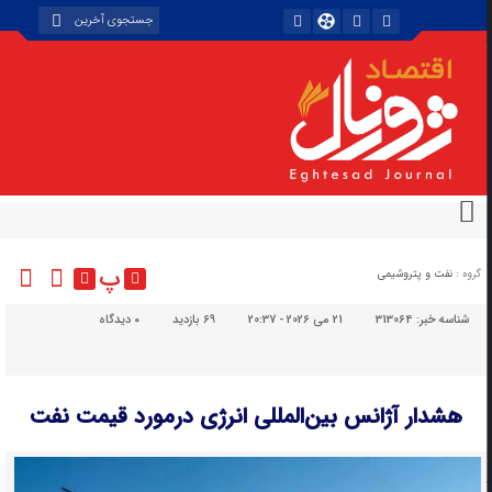
پ
گروه :
نفت و پتروشیمی
شناسه خبر:
313064
21 می 2026 - 20:37
69 بازدید
۰
دیدگاه
هشدار آژانس بین‌المللی انرژی درمورد قیمت نفت