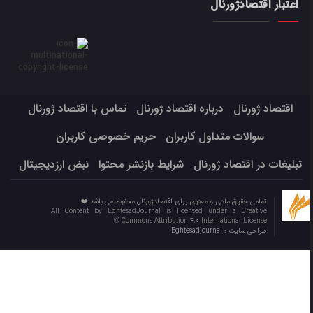
اعتبار اقتصادژورنال
اقتصاد ژورنال
درباره اقتصاد ژورنال
تماس با اقتصاد ژورنال
سوالات متداول کاربران
حریم خصوصی کاربران
تبلیغات در اقتصاد ژورنال
شرایط بازنشر محتوا
نبض ارزدیجیتال
تمامی حقوق مادی و معنوی برای اقتصادژورنال محفوظ می باشد ❤️
All Content by EghtesadJournal is licensed under a Creative
Commons Attribution 4.0 International License ©️
طراحی سایت :
Eghtesadjournal