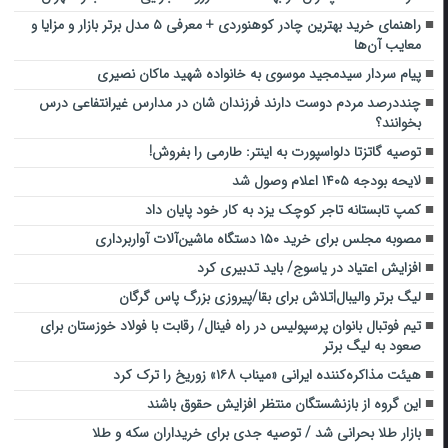
راهنمای خرید بهترین چادر کوهنوردی + معرفی ۵ مدل برتر بازار و مزایا و
معایب آن‌ها
پیام سردار سیدمجید موسوی به خانواده شهید ماکان نصیری
چنددرصد مردم دوست دارند فرزندان شان در مدارس غیرانتفاعی درس
بخوانند؟
توصیه گاتزتا دلواسپورت به اینتر: طارمی را بفروش!
لایحه بودجه ۱۴۰۵ اعلام وصول شد
کمپ تابستانه تاجر کوچک یزد به کار خود پایان داد
مصوبه مجلس برای خرید ۱۵۰ دستگاه ماشین‌آلات آواربرداری
افزایش اعتیاد در یاسوج/ باید تدبیری کرد
لیگ برتر والیبال|تلاش برای بقا/پیروزی بزرگ پاس گرگان
تیم فوتبال بانوان پرسپولیس در راه فینال/ رقابت با فولاد خوزستان برای
صعود به لیگ برتر
هیئت مذاکره‌کننده ایرانی «میناب ۱۶۸» زوریخ را ترک کرد
این گروه از بازنشستگان منتظر افزایش حقوق باشند
بازار طلا بحرانی شد / توصیه جدی برای خریداران سکه و طلا