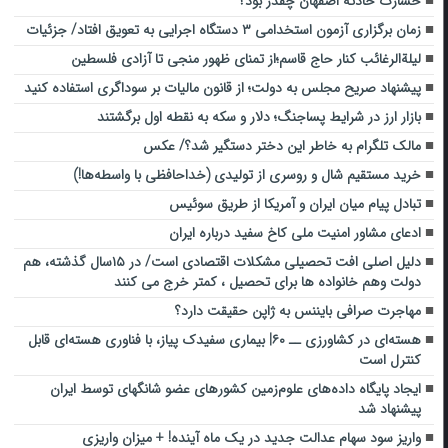
خسارت حادثه اصفهان چقدر بود؟
زمان برگزاری آزمون استخدامی ٣ دستگاه اجرایی به تعویق افتاد/ جزئیات
لیلةالرغائب کنار حاج قاسم؛از تمنای ظهور منجی تا آزادی فلسطین
پیشنهاد صریح مجلس به دولت؛ از قانون مالیات بر سوداگری استفاده کنید
بازار ارز در شرایط پساجنگ؛ دلار و سکه به نقطه اول برگشتند
مالک تلگرام به خاطر این دختر دستگیر شد؟/ عکس
خرید مستقیم شال و روسری از تولیدی (خداحافظی با واسطه‌ها!)
تبادل پیام میان ایران و آمریکا از طریق سوئیس
ادعای مشاور امنیت ملی کاخ سفید درباره ایران
دلیل اصلی افت تحصیلی مشکلات اقتصادی است/ در ۱۵سال گذشته، هم
دولت وهم خانواده ها برای تحصیل ، کمتر خرج می کنند
مهاجرت صرافی بایننس به ژاپن حقیقت دارد؟
هسته‌ای در کشاورزی ــ ۶۰| بیماری سفیدک پیاز، با فناوری هسته‌ای قابل
کنترل است
ایجاد پایگاه داده‌های علوم‌زمین کشورهای عضو شانگهای توسط ایران
پیشنهاد شد
واریز سود سهام عدالت جدید در یک ماه آینده! + میزان واریزی