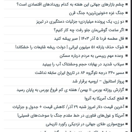
چشم بازارهای جهانی این هفته به کدام رویدادهای اقتصادی است؟
جنگ غزه «خونین‌ترین» جنگ قرن
دو زن، یک پرونده میلیاردی؛ جزئیات دستگیری در تبریز
اگر ساعت گوشی‌مان جلو رفت چه کار کنیم؟
فال عطسه فردا ۵ آذر ۱۴۰۳ | صبر پیشه کنید
شوک حذف یارانه ۵۱ میلیون ایرانی | دولت ریشه شایعات را خشکاند!
وعده مهم رییسی به مردم درباره مسکن
سیلاب شدید در بهاباد؛ حجم وحشتناک آب را ببینید
مسیر ۳۶۰ درجه‌‌ ناو‌گروه ۸۶ ‌در تاریخ ایران سابقه نداشت‌
پرواز استانبول – ارومیه برقرار شد
گزارش روزانه بورس ۱۱ بهمن/ هفته ی کم فروغ بورس به پایان رسید
قطع کمک آمریکا به آنروا
آخرین قیمت دلار امروز شنبه ۲۹ آذر/ کاهش قیمت + جدول و جزئیات
آمریکا و غول‌های فناوری در خط مقدم جنگ با سوخت‌های فسیلی!
موج‌سواری طلای جهانی در نزدیکی رکورد تاریخی