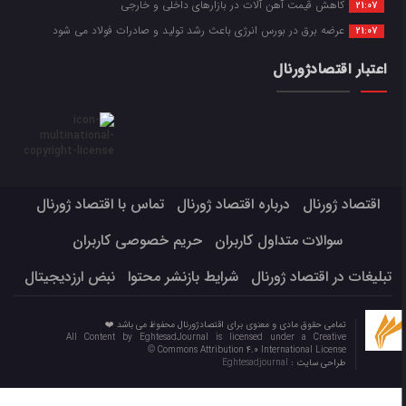
کاهش قیمت آهن آلات در بازارهای داخلی و خارجی
21:07
عرضه برق در بورس انرژی باعث رشد تولید و صادرات فولاد می شود
21:07
اعتبار اقتصادژورنال
اقتصاد ژورنال
درباره اقتصاد ژورنال
تماس با اقتصاد ژورنال
سوالات متداول کاربران
حریم خصوصی کاربران
تبلیغات در اقتصاد ژورنال
شرایط بازنشر محتوا
نبض ارزدیجیتال
تمامی حقوق مادی و معنوی برای اقتصادژورنال محفوظ می باشد ❤️
All Content by EghtesadJournal is licensed under a Creative
Commons Attribution 4.0 International License ©️
طراحی سایت :
Eghtesadjournal