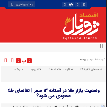
پ
گروه :
بانک، بیمه و بودجه
شناسه خبر:
258867
07 آگوست 2025 - 3:10
244 بازدید
۰
دیدگاه
وضعیت بازار طلا در آستانه ۱۳ صفر | تقاضای طلا
صعودی می شود؟