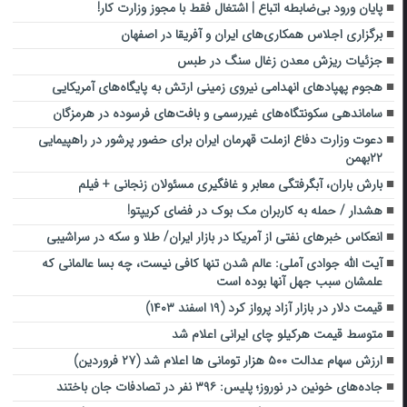
پایان ورود بی‌ضابطه اتباع | اشتغال فقط با مجوز وزارت کار!
برگزاری اجلاس همکاری‌های ایران و آفریقا در اصفهان
جزئیات ریزش معدن زغال سنگ در طبس
هجوم پهپادهای انهدامی نیروی زمینی ارتش به پایگاه‌های آمریکایی
ساماندهی سکونتگاه‌های غیررسمی و بافت‌های فرسوده در هرمزگان
دعوت وزارت دفاع ازملت قهرمان ایران برای حضور پرشور در راهپیمایی
۲۲بهمن
بارش باران، آبگرفتگی معابر و ‌غافگیری مسئولان زنجانی + فیلم
هشدار / حمله به کاربران مک بوک در فضای کریپتو!
انعکاس خبرهای نفتی از آمریکا در بازار ایران/ طلا و سکه در سراشیبی
آیت الله جوادی آملی: عالم شدن تنها کافی نیست، چه بسا عالمانی که
علمشان سبب جهل آنها بوده است
قیمت دلار در بازار آزاد پرواز کرد (۱۹ اسفند ۱۴۰۳)
متوسط قیمت هرکیلو چای ایرانی اعلام شد
ارزش سهام عدالت ۵۰۰ هزار تومانی ها اعلام شد (۲۷ فروردین)
جاده‌های خونین در نوروز؛ پلیس: ۳۹۶ نفر در تصادفات جان باختند