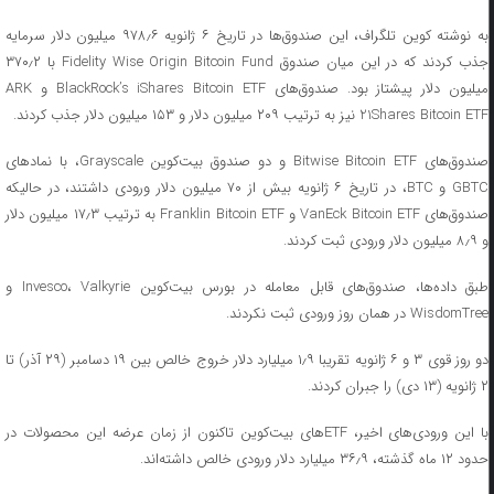
به نوشته کوین تلگراف، این صندوق‌ها در تاریخ ۶ ژانویه ۹۷۸٫۶ میلیون دلار سرمایه
جذب کردند که در این میان صندوق Fidelity Wise Origin Bitcoin Fund با ۳۷۰٫۲
میلیون دلار پیشتاز بود. صندوق‌های BlackRock’s iShares Bitcoin ETF و ARK
21Shares Bitcoin ETF نیز به ترتیب ۲۰۹ میلیون دلار و ۱۵۳ میلیون دلار جذب کردند.
صندوق‌های Bitwise Bitcoin ETF و دو صندوق بیت‌کوین Grayscale، با نمادهای
GBTC و BTC، در تاریخ ۶ ژانویه بیش از ۷۰ میلیون دلار ورودی داشتند، در حالیکه
صندوق‌های VanEck Bitcoin ETF و Franklin Bitcoin ETF به ترتیب ۱۷٫۳ میلیون دلار
و ۸٫۹ میلیون دلار ورودی ثبت کردند.
طبق داده‌ها، صندوق‌های قابل معامله در بورس بیت‌کوین Invesco، Valkyrie و
WisdomTree در همان روز ورودی ثبت نکردند.
دو روز قوی ۳ و ۶ ژانویه تقریبا ۱٫۹ میلیارد دلار خروج خالص بین ۱۹ دسامبر (۲۹ آذر) تا
۲ ژانویه (۱۳ دی) را جبران کردند.
با این ورودی‌های اخیر، ETFهای بیت‌کوین تاکنون از زمان عرضه این محصولات در
حدود ۱۲ ماه گذشته، ۳۶٫۹ میلیارد دلار ورودی خالص داشته‌اند.