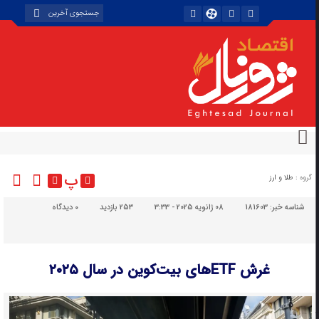
پ
گروه :
طلا و ارز
شناسه خبر:
181603
08 ژانویه 2025 - 3:33
253 بازدید
۰
دیدگاه
غرش ETFهای بیت‌کوین در سال ۲۰۲۵