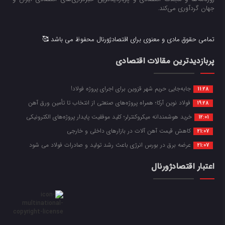
جهان گردآوری می‌کند.
تمامی حقوق مادی و معنوی برای اقتصادژورنال محفوظ می باشد 🥰
پربازدیدترین مقالات اقتصادی
جابه‌جایی حریم شهر قزوین برای اجرای پروژه فولاد!
11:28
فولاد نوین آرکا؛ همراه پروژه‌های صنعتی از انتخاب تا تأمین ورق آهن
19:28
خرید هوشمندانه میکروکنترلر؛ کلید موفقیت پایدار پروژه‌های الکترونیکی
12:01
کاهش قیمت آهن آلات در بازارهای داخلی و خارجی
21:07
عرضه برق در بورس انرژی باعث رشد تولید و صادرات فولاد می شود
21:07
اعتبار اقتصادژورنال