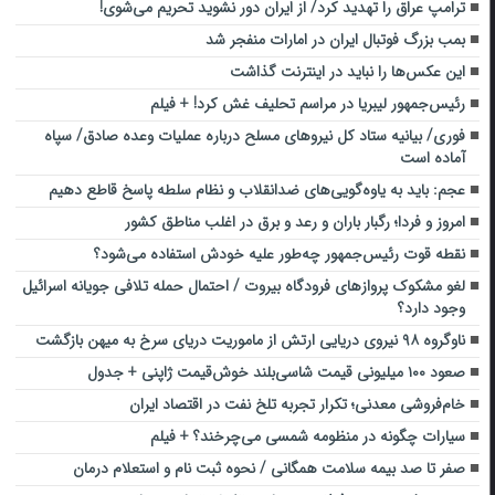
ترامپ عراق را تهدید کرد/ از ایران دور نشوید تحریم می‌شوی!
بمب بزرگ فوتبال ایران در امارات منفجر شد
این عکس‌ها را نباید در اینترنت گذاشت
رئیس‌جمهور لیبریا در مراسم تحلیف غش کرد! + فیلم
فوری/ بیانیه ستاد کل نیروهای مسلح درباره عملیات‌ وعده صادق/ سپاه
آماده است
عجم: باید به یاوه‌گویی‌های ضدانقلاب و نظام سلطه پاسخ قاطع دهیم
امروز و فردا؛ رگبار باران و رعد و برق در اغلب مناطق کشور
نقطه قوت رئیس‌جمهور چه‌طور علیه خودش استفاده می‌شود؟
لغو مشکوک پروازهای فرودگاه بیروت / احتمال حمله تلافی جویانه اسرائیل
وجود دارد؟
ناوگروه ٩٨ نیروی دریایی ارتش از ماموریت دریای سرخ به میهن بازگشت
صعود ۱۰۰ میلیونی قیمت شاسی‌بلند خوش‌قیمت ژاپنی + جدول
خام‌فروشی معدنی؛ تکرار تجربه تلخ نفت در اقتصاد ایران
سیارات چگونه در منظومه شمسی می‌چرخند؟ + فیلم
صفر تا صد بیمه سلامت همگانی / نحوه ثبت نام و استعلام درمان