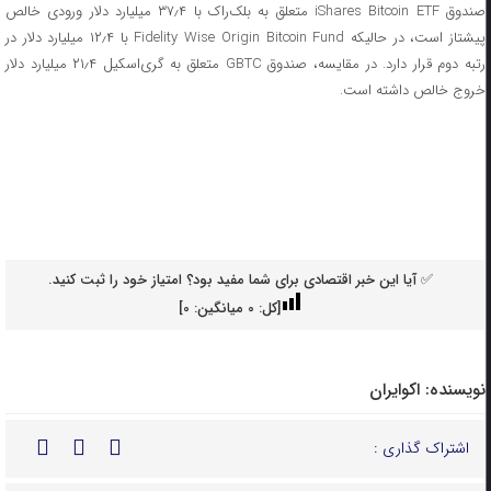
صندوق iShares Bitcoin ETF متعلق به بلک‌راک با ۳۷٫۴ میلیارد دلار ورودی خالص
پیشتاز است، در حالیکه Fidelity Wise Origin Bitcoin Fund با ۱۲٫۴ میلیارد دلار در
رتبه دوم قرار دارد. در مقایسه، صندوق GBTC متعلق به گری‌اسکیل ۲۱٫۴ میلیارد دلار
خروج خالص داشته است.
✅ آیا این خبر اقتصادی برای شما مفید بود؟ امتیاز خود را ثبت کنید.
[کل:
0
میانگین:
0
]
نویسنده:
اکوایران
اشتراک گذاری :