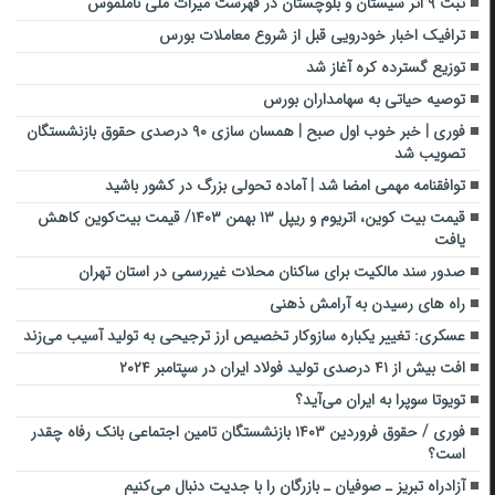
ثبت ۹ اثر سیستان و بلوچستان در فهرست میراث ملی ناملموس
ترافیک اخبار خودرویی قبل از شروع معاملات بورس
توزیع گسترده کره آغاز شد
توصیه حیاتی به سهامداران بورس
فوری | خبر خوب اول صبح | همسان سازی ۹۰ درصدی حقوق بازنشستگان
تصویب شد
توافقنامه مهمی امضا شد | آماده تحولی بزرگ در کشور باشید
قیمت بیت کوین، اتریوم و ریپل ۱۳ بهمن ۱۴۰۳/ قیمت بیت‌کوین کاهش
یافت
صدور سند مالکیت برای ساکنان محلات غیررسمی در استان تهران
راه های رسیدن به آرامش ذهنی
عسکری: تغییر یکباره سازوکار تخصیص ارز ترجیحی به تولید آسیب می‌زند
افت بیش از ۴۱ درصدی تولید فولاد ایران در سپتامبر ۲۰۲۴
تویوتا سوپرا به ایران می‌آید؟
فوری / حقوق فروردین ۱۴۰۳ بازنشستگان تامین اجتماعی بانک رفاه چقدر
است؟
آزادراه تبریز ـ صوفیان ـ بازرگان را با جدیت دنبال می‌کنیم