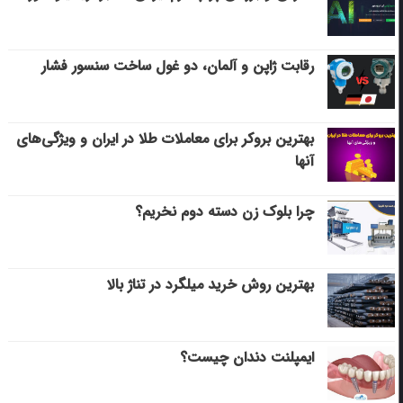
رقابت ژاپن و آلمان، دو غول ساخت سنسور فشار
بهترین بروکر برای معاملات طلا در ایران و ویژگی‌های
آنها
چرا بلوک زن دسته دوم نخریم؟
بهترین روش خرید میلگرد در تناژ بالا
ایمپلنت دندان چیست؟