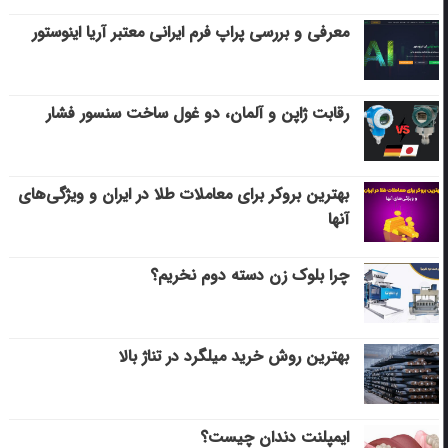
معرفی و بررسی پراپ فرم ایرانی معتبر آریا اینوستور
رقابت ژاپن و آلمان، دو غول ساخت سنسور فشار
بهترین بروکر برای معاملات طلا در ایران و ویژگی‌های
آنها
چرا بلوک زن دسته دوم نخریم؟
بهترین روش خرید میلگرد در تناژ بالا
ایمپلنت دندان چیست؟