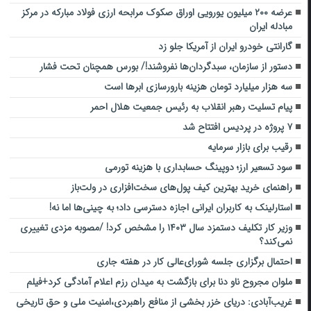
عرضه ۲۰۰ میلیون یورویی اوراق صکوک مرابحه ارزی فولاد مبارکه در مرکز
مبادله ایران
گارانتی خودرو ایران از آمریکا جلو زد
دستور از سازمان، سبدگردان‌ها نفروشند!/ بورس همچنان تحت فشار
سه هزار میلیارد تومان هزینه بارورسازی ابرها است
پیام تسلیت رهبر انقلاب به رئیس جمعیت هلال احمر
۷ پروژه در پردیس افتتاح شد
رقیب برای بازار سرمایه
سود تسعیر ارز؛ دوپینگ حسابداری با هزینه تورمی
راهنمای خرید بهترین کیف پول‌های سخت‌افزاری در ولت‌باز
استارلینک به کاربران ایرانی اجازه دسترسی داد؛ به چینی‌ها اما نه!
وزیر کار تکلیف دستمزد سال ۱۴۰۳ را مشخص کرد! /مصوبه مزدی تغییری
نمی‌کند؟
احتمال برگزاری جلسه شورای‌عالی کار در هفته جاری
ملوان مجروح ناو دنا برای بازگشت به میدان رزم اعلام آمادگی کرد+فیلم
غریب‌آبادی: دریای خزر بخشی از منافع راهبردی،امنیت ملی و حق تاریخی