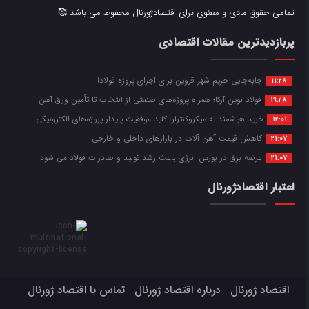
تمامی حقوق مادی و معنوی برای اقتصادژورنال محفوظ می باشد 🥰
پربازدیدترین مقالات اقتصادی
جابه‌جایی حریم شهر قزوین برای اجرای پروژه فولاد!
11:28
فولاد نوین آرکا؛ همراه پروژه‌های صنعتی از انتخاب تا تأمین ورق آهن
19:28
خرید هوشمندانه میکروکنترلر؛ کلید موفقیت پایدار پروژه‌های الکترونیکی
12:01
کاهش قیمت آهن آلات در بازارهای داخلی و خارجی
21:07
عرضه برق در بورس انرژی باعث رشد تولید و صادرات فولاد می شود
21:07
اعتبار اقتصادژورنال
اقتصاد ژورنال
درباره اقتصاد ژورنال
تماس با اقتصاد ژورنال