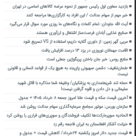
بازدید معاون اول رئیس جمهور از نحوه عرضه کالاهای اساسی در تهران
خبر مهم از سهام عدالت / این افراد به کارگزاری‌ها مراجعه کنند
آیت الله جاودان: تمام کلمات و نگاه‌های ما روزی مورد سوال قرار می‌گیرد
صنایع غذایی آبادان فرصت‌ساز اشتغال و ارزآوری هستند
مربی گهر زمین: از داوری گلایه داریم؛ استفاده از VS تسریع شود
اقامت مهمانان نوروزی در یزد ۱۳ درصد افزایش یافت
منابع روس: خبر جان باختن پریگوژین جعلی است
طحان‌نظیف: دشمن صهیونی پای‌بند به هیچ یک از قواعد انسانی و قانونی
نیست
حمله تند شریعتمداری به پزشکیان/ وظیفه شما مذاکره با قاتل شهید
سلیمانی و دل دادن و قلوه گرفتن نیست!
آخرین قیمت سکه و قیمت طلا امروز جمعه ۸ خرداد ۱۴۰۵ + جدول
سازمان بورس: موتور مجامع سرمایه‌گذاری سهام عدالت روشن شد
اتحادیه سوپرمارکت‌ها تکلیف فروشندگان و سوپری‌های فراری را روشن کرد
خیانت آشکار افغانستان به ایران فاجعه رقم زد
قیمت جدید دلار امروز یکشنبه ۲۴خرداد/ کاهش قیمت + جدول و