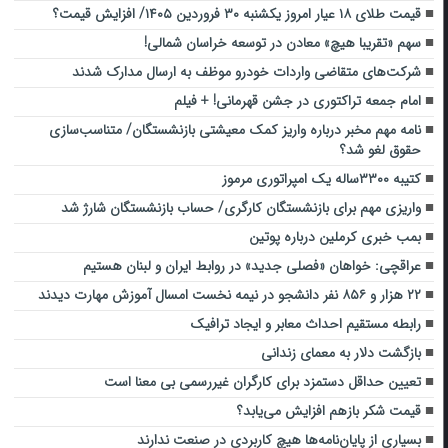
قیمت طلای ۱۸ عیار امروز یکشنبه ۳۰ فروردین ۱۴۰۵/ افزایش قیمت؟
سهم «تقریبا هیچ» معادن در توسعه خراسان شمالی!
شرکت‌های متقاضی واردات خودرو موظف به ارسال مدارک شدند
امام جمعه تراکتوری در جشن قهرمانی! + فیلم
نامه مهم مخبر درباره واریز کمک معیشتی بازنشستگان/ متناسب‌سازی
حقوق لغو شد؟
کتیبه ۳۳۰۰ساله یک امپراتوری مرموز
واریزی مهم برای بازنشستگان کارگری/ حساب بازنشستگان شارژ شد
بمب خبری کرملین درباره پوتین
عراقچی: خواهان «فصلی جدید» در روابط ایران و لبنان هستیم
۲۲ هزار و ۸۵۶ نفر دانشجو در نیمه نخست امسال آموزش مهارت دیدند
رابطه مستقیم احداث معابر و ایجاد ترافیک
بازگشت دلار به معمای زندانی
تعیین حداقل دستمزد برای کارگران غیررسمی بی معنا است
قیمت شکر بازهم افزایش می‌یابد؟
بسیاری از پایان‌نامه‌ها هیچ کاربردی در صنعت ندارند