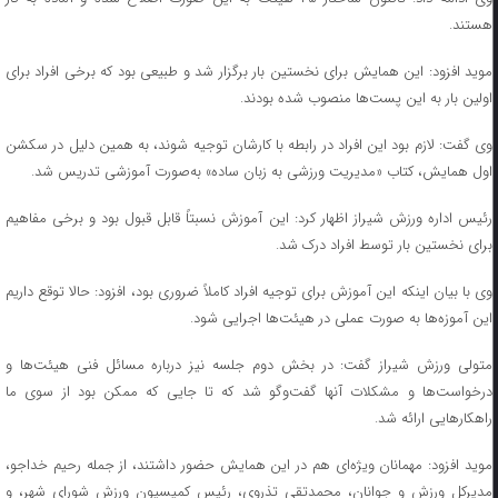
هستند.
موید افزود: این همایش برای نخستین بار برگزار شد و طبیعی بود که برخی افراد برای
اولین بار به این پست‌ها منصوب شده بودند.
وی گفت: لازم بود این افراد در رابطه با کارشان توجیه شوند، به همین دلیل در سکشن
اول همایش، کتاب «مدیریت ورزشی به زبان ساده» به‌صورت آموزشی تدریس شد.
رئیس اداره ورزش شیراز اظهار کرد: این آموزش نسبتاً قابل قبول بود و برخی مفاهیم
برای نخستین بار توسط افراد درک شد.
وی با بیان اینکه این آموزش برای توجیه افراد کاملاً ضروری بود، افزود: حالا توقع داریم
این آموزه‌ها به صورت عملی در هیئت‌ها اجرایی شود.
متولی ورزش شیراز گفت: در بخش دوم جلسه نیز درباره مسائل فنی هیئت‌ها و
درخواست‌ها و مشکلات آنها گفت‌و‌گو شد که تا جایی که ممکن بود از سوی ما
راهکار‌هایی ارائه شد.
موید افزود: مهمانان ویژه‌ای هم در این همایش حضور داشتند، از جمله رحیم خداجو،
مدیرکل ورزش و جوانان، محمدتقی تذروی، رئیس کمیسیون ورزش شورای شهر، و