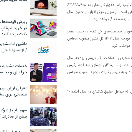
به این ترتیب افزایش حقوق ۱۴۰۳ کارمندان معادل ۲۰ درصد است، به این ترتیب رقم حقوق کارمندان به ۶۳،۶۹۹،۴۰۸
یا و اضافات آن حداقل حقوق دریافتی ۱۰ میلیون تومان است. از سویی دیگر افزایش حقوق سال
ریزش قیمت‌ها در 
در خرید لپ‌تاپ 
ت در ادامه رسیدگی به موارد مغایرت بودجه سال ۱۴۰۳ کل کشور با سیاست‌های کل نظام در جلسه عصر
نکات توجه کنید
امروز خود که به ریاست آیت الله آملی لاریجانی تشکیل شد، بند (س) تبصره ۶ بودجه سال ۱۴۰۳ کل کشور مصوب مجلس
موافقت کرد.
/ از اسنوا تا جی
ع تشخیص مصلحت، کار بررسی بودجه سال
 اعضا و نمایندگان روسای سه قوه، رئیس
خدمات مشاوره سئ
 شد و به بررسی کلیات بودجه مصوب مجلس
حرفه ای و تخص
معرفی ارزان تری
عضو کمیسیون تلفیق لایحه بودجه ۱۴۰۳ بیان کرد: کمیسیون تلفیق تصویب کرد که حداقل حقوق شاغلان در سال آینده ۱۰
تبلیغاتی برای مش
سهم ناچیز شرک
بنیان از صادرات 