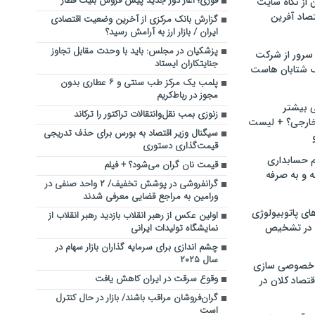
فوری؛ آغاز دور جدید پیش فروش بلیت قطار
ن از نگاه سایت
صاد آفرین
گزارش بانک مرکزی از آخرین وضعیت اقتصادی
ایران / بازار ارز به آرامش رسید؟
پزشکیان در مجلس: باید با وحدت مقابل تجاوز
سرور از شرکت
جنایتکاران ایستاد
 شتابان هاست
پلمب یک مرکز طب سنتی و ۶ عطاری بدون
مجوز در رباط‌کریم
ی بیشتر
زنوزی بمب نقل‌وانتقالات تراکتور را ترکاند
خارجی؟ + لیست
سیگنال وزیر اقتصاد به بورس برای حذف تدریجی
قیمت‌گذاری دستوری
م حسابداری
قیمت نان گران می‌شود؟ + فیلم
ه و به صرفه
گرانفروشی در پوشش تخفیف/ ۲ واحد صنفی در
ورامین به مراجع قضایی معرفی شدند
ای پاتوبیولوژی
اولین عکس از رهبر انقلاب بازدید رهبر انقلاب از
 در تشخیص
نمایشگاه تولیدات ایرانی
چشم اندازی برای سرمایه گذاران بازار سهام در
سال ۲۰۲۵
خصوصی سازی
وقوع سرقت در ایران کاهش یافت
تصاد کلان در
گران‌فروشان مراقب باشند/ بازار در حال کنترل
است