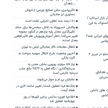
ـ زاهدان
تاثیرپذیری منفی صنایع بورسی از فروش
دستوری ارز صادراتی
بازار لپ‌تاپ /
۸۰ درصد سند تعاون اجرایی نشده است
استوک به این
واکنش خسروپناه به تلاش مجلسی‌ها برای حذف
تاثیرگذاری معدل پایه یازدهم در کنکور؛ مصوبه
ماشین لباسشویی‎های ایرانی چند؟
تغییر نمی‌کند/ «نظر آموزش‌وپرورش هم تاثیر قطعی
معدل است»
 پلاس
انتقال معاملات تالار صادراتی کیش به تهران
آخرین وضعیت طرح انتقال سهمیه سوخت به
و در تبریز +
کارت بانکی
صی
نیاز ۵۵ میلیارد یورویی بخش معدن به
سرمایه‌گذاری / نگاه فعلی به FATF مانع جذب
ن هدایای
سرمایه خارجی است
تریان
جانبازان بی ام و سوار می‌شوند
بانک‌ها فردا تعطیل شدند/ تغییر ساعت کاری در
ت های دانش
هفته آینده
کشور
اطلاعیه فوری؛ مدارس برخی شهرها در روز
چهارشنبه تعطیل شد
فوری/ زمان واریز یارانه نقدی اسفند ۱۴۰۲ + یارانه