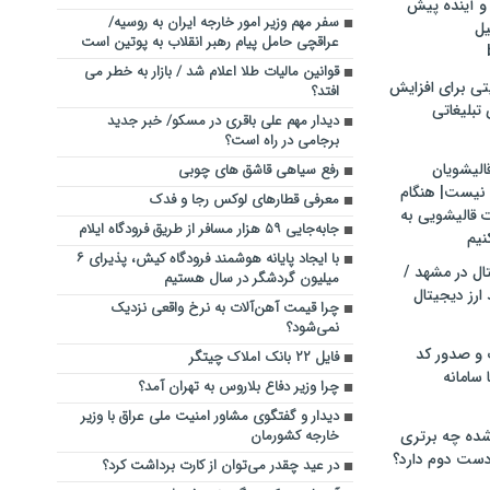
و آینده پیش
سفر مهم وزیر امور خارجه ایران به روسیه/
یل
عراقچی حامل پیام رهبر انقلاب به پوتین است
قوانین مالیات طلا اعلام شد / بازار به خطر می
تی برای افزایش
افتد؟
تبلیغاتی
دیدار مهم علی باقری در مسکو/ خبر جدید
برجامی در راه است؟
الیشویان
رفع سیاهی قاشق های چوبی
 نیست| هنگام
معرفی قطارهای لوکس رجا و فدک
ت قالیشویی به
جابه‌جایی ۵۹ هزار مسافر از طریق فرودگاه ایلام
نیم
با ایجاد پایانه هوشمند فرودگاه کیش، پذیرای ۶
ال در مشهد /
میلیون گردشگر در سال هستیم
ارز دیجیتال
چرا قیمت آهن‌آلات به نرخ واقعی نزدیک
نمی‌شود؟
 و صدور کد
فایل ۲۲ بانک املاک چیتگر
 سامانه
چرا وزیر دفاع بلاروس به تهران آمد؟
دیدار و گفتگوی مشاور امنیت ملی عراق با وزیر
ده چه برتری
خارجه کشورمان
ست دوم دارد؟
در عید چقدر می‌توان از کارت برداشت کرد؟