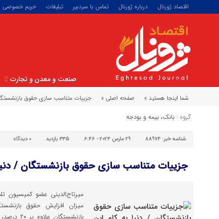
اقتصاد ژورنال
درباره ژورنال
تماس با سردبیر
تبلیغات
حریم خصوصی
صنعت و معدن و تجارت
شما اینجا هستید »
صفحه اصلی »
جزییات متناسب سازی حقوق بازنشستگان 
گروه :
بانک، بیمه و بودجه
شناسه خبر:
88974
29 مارس 2024 - 6:46
335 بازدید
۰
دیدگاه
جزییات متناسب سازی حقوق بازنشستگان / دنیا ب