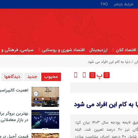
شرایط بازنشر
FAQ
اقتصاد کلان
ارزدیجیتال
اقتصاد شهری و روستایی
سیاسی، فرهنگی و ا
/ دنیا به کام این افراد می شود
پ
محبوب
جدید
دیدگاهها
اهمیت کالیبراسی
ه کام این افراد می شود
بهترین بروکر برا
در بازار معاملاتی
میرتاج‌الدینی عضو کمیسیون تلفیق لایحه بودجه سال ۱۴۰۳ بیان کرد:
میزان افزایش حقوق بازنشستگان نیز ۲۰ درصد تعیین شد، البته
قیمت آجیل در م
بازنشستگان علاوه بر ۲۰ درصد، شامل ۴۰ درصد اجرای متناسب سازی