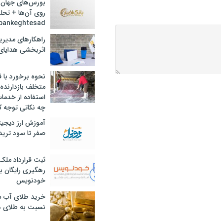
بورس‌های جهان 
روی آن‌ها + تحل
bankeghtesad
راهکارهای مدیری
اثربخشی هدایای 
نحوه برخورد با ق
متخلف بازدارنده
استفاده از خدما
چه نکاتی توجه ک
آموزش ارز دیجیت
صفر تا سود ترید 
ثبت قرارداد ملک
رهگیری رایگان با
خودنویس
خرید طلای آب ش
نسبت به طلای د