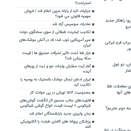
استراحت؟
جزئیات تازه از یارانه بنزین اعلام شد / فروش
سهمیه قانونی می شود؟
؛ راهکار جدید
صادرات سوسیس آزاد شد
رو
تکذیب اینترنت طبقاتی از سوی سخنگوی دولت
سپر آمریکایی ذوب شد؛ تاد در آتش موشک‌های
راپ فرم ایرانی
ایران
ور
بازار طلا تحت تاثیر تحرکات صندوق ها | قیمت
سکه ریزشی شد؟
ان، دو غول
آغاز ثبت سفارش واردات جو و ذرت از روزهای
ار
آینده
ایران ادعای ارسال موشک بالستیک به روسیه را
تکذیب کرد
ی معاملات طلا
های آنها
مصدومیت ۱۵۱۴ تهرانی در پی حوادث کار
قابلیت‌های جالب سنسور اثر انگشت گوشی‌های
شیائومی + لیست قیمت انواع گوشی شیائومی
ته دوم نخریم؟
زمان واریزی جدید بازنشستگان اعلام شد
پزشکان پروانه های کاغذی طبابت را الکترونیکی
کنند
 میلگرد در تناژ