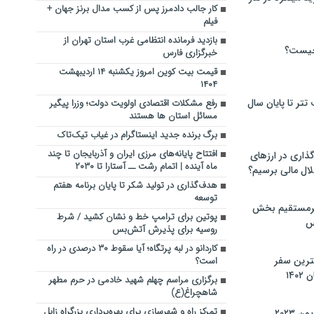
کار جالب دادمرز پس از کسب مدال برنز جهان +
فیلم
بازدید فرمانده انتظامی غرب استان تهران از
چیست؟
خبرگزاری فارس
قیمت بیت کوین امروز یکشنبه ۱۴ اردیبهشت
۱۴۰۴
تر تا پایان سال
رفع مشکلات اقتصادی اولویت دولت؛ وزرا پیگیر
مسائل استان ها هستند
برگ برنده جدید اینستاگرام در غیاب تیک‌تاک
افتتاح پایانه‌های مرزی ایران و آذربایجان تا چند
گذاری در ارزهای
ماه آینده | اتمام رشت ــ آستارا تا ۲۰۳۰
لال مالی برسیم؟
هدف‌گذاری در تولید شکر تا پایان برنامه هفتم
توسعه
یرمستقیم بخش
پوتین برای ترامپ خط و نشان کشید / شرط
س
روسیه برای پذیرش آتش‌بس
کاردانو در لبه پرتگاه؛ آیا سقوط ۳۰ درصدی در راه
نترین سفر
است؟
۱۴
برگزاری مراسم چهلم شهید خادمی در حرم مطهر
شاهچراغ(ع)
تمرکز راه و شهرسازی برای بهره‌برداری بزرگراه زابل
 ۲۰۲۳