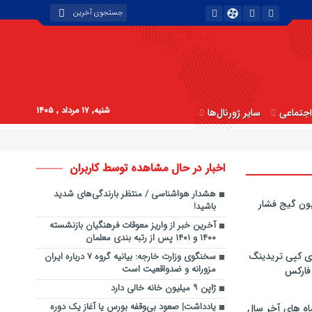
شنبه, ۱۷ مرداد , ۱۴۰۵
جتماعی
سایر ژورنال‌ها
اخبار در حال مشاهده توسط کاربران
هشدار هواشناسی / منتظر بارندگی‌های شدید
ون گیج فشار
باشید!
آخرین خبر از واریز معوقات فرهنگیان بازنشسته
۱۴۰۰ و ۱۴۰۱ پس از رتبه بندی معلمان
ی کپی‌ تریدینگ
سخنگوی وزارت خارجه: بیانیه گروه ۷ درباره ایران
مزورانه و ضدواقعیت است
 فارکس
ژاپن ۹ میلیون خانه خالی دارد
یادداشت| صعود بی‌وقفه بورس یا آغاز یک دوره
اه های آخر سال