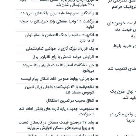
های اینترنتی در
۲۲۰ هزارتومانی شارژ شد
ترونیک فراهم
واشنگتن تحریم‌ها علیه ایران را کاهش نمی‌دهد
برگشت ۴۲ واحد صنعتی راکد خوزستان به چرخه
 قیمت خودروهای
تولید
 قیمت دنا،
قائم‌پناه: مقابله با جنگ اقتصادی با تمام توان
 زد
ادامه دارد
ی خرید بلیط
یک قرارداد بزرگ گازی با حواشی تمام‌نشدنی
افزایش عرضه شمش با رفع ناترازی برق
حل مشکلات استان‌ها به دانش‌بنیان‌ها سپرده
هندی تکذیب شد
می‌شود
مهاجرانی: روابط عمومی فقط انتقال پیام نیست
تفاهم‌نامه با ۱۳ تولیدکننده داخلی برای تامین
له نهال طرح یک
اتوبوس منعقد شد
لید شد
اتفاق عجیب در تمرین استقلال
ممنوعیت جدید درباره کارت های بانکی اعلام شد
ن وکیل ملکی در
+ جزئیات
دارد؟
رشد ۴۷ درصدی قیمت مسکن در تابستان نسبت
به پاییز| پلتفرم‌های مسکن افزایش می‌یابند