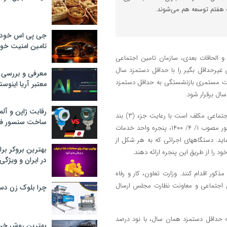
 هفتم توسعه هم می‌شوند.
جی پی اس خودرو
تامین امنیت خود
جتماعی مصوب ۱۳۵۴ به‌همراه اصلاحات و الحاقات بعدی، سازمان تامین اجتماعی
غیرحداقل بگیر را با حداقل دستمزد سال
معرفی و بررسی پ
 نسبت مستمری بازنشستگی به حداقل دستمزد
معتبر آریا اینوست
رقابت ژاپن و آلم
بند ث ماده ۳۱ حذف شد که در این بند آمده بود: «وزارت تعاون، کار و رفاه اجتماعی مکلف است با رعایت جزء (۳) بند
ساخت سنسور فش
«الف» ماده واحده قانون برخی احکام مربوط به اصلاح ساختار بودجه کل کشور مصوب ۱/ ۴/ ۱۴۰۰، پنجره واحد خدمات
 نماید. دستگاههای اجرائی که به هر شکل از
بهترین بروکر برا
 را از طریق این پنجره ارائه دهند.
در ایران و ویژگی‌
ور اقدام کنند. وزارت تعاون، کار و رفاه
ند را هر ۶ ماه یکبار به کمیسیون اجتماعی و معاونت نظارت مجلس ارسال
چرا بلوک زن دس
 حداقل دستمزد همان سال، با نود درصد
بهترین روش خرید