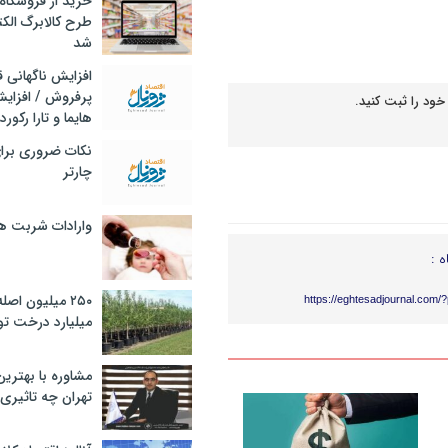
خرید از فروشگاه‌
طرح کالابرگ الک
شد
افزایش ناگهانی
پرفروش / افزایش
خود را ثبت کنید.
هایما و تارا رکورد
نکات ضروری برا
چارتر
وارادات شربت 
ه :
۲۵۰ میلیون اص
https://eghtesadjournal.com/
میلیارد درخت تو
مشاوره با بهتری
تهران چه تاثیری 