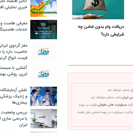
آنالیز اقتصاد کلا
خبری تحلیلی اقت
معرفی هاست و 
دریافت وام بدون ضامن چه
خدمات هاستینگ
شرایطی دارد؟
مغز گردوی ایران
خاصیت دارد یا 
قیمت انواع گردو
آشنایی با سیست
ابری، روشی بهین
نقش آزمایشگاه‌ه
ل
منتشر خواهد شد.
و ژنتیک پزشکی
ی ایران
باشد منتشر نخواهد شد.
بیماری‌ها
کلیه
مسئولیت های حقوقی
نظرات بر عهده
بررسی وضعیت 
 شکایت مسئولیت بر عهده شخص نظر دهنده
یا مردمی سازی اق
ایران