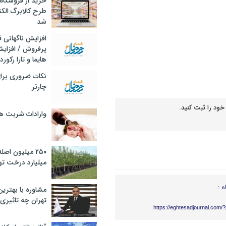
خرید از فروشگاه‌
طرح کالابرگ الک
شد
افزایش ناگهانی
پرفروش / افزایش
هایما و تارا رکورد
نکات ضروری برا
چارتر
خود را ثبت کنید.
وارادات شربت 
۲۵۰ میلیون اص
میلیارد درخت تو
ه :
مشاوره با بهتری
تهران چه تاثیری 
https://eghtesadjournal.com/