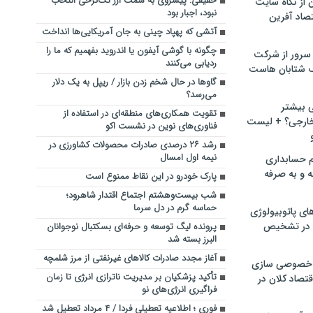
حقیقی: پیشروی به سمت ارز تک‌نرخی انتخاب
ن از نگاه سایت
نبود، اجبار بود
صاد آفرین
آتشی که پهپاد چینی به جان آمریکایی‌ها انداخت
چگونه با گوشی آیفون یا اندروید بفهمیم که ما را
سرور از شرکت
ردیابی می‌کنند
 شتابان هاست
گاوها در حال شخم زدن بازار / ریپل به یک دلار
می‌رسد؟
ی بیشتر
تقویت همکاری‌های منطقه‌ای در استفاده از
خارجی؟ + لیست
فناوری‌های نوین در نشست اکو
رشد ۲۶ درصدی صادرات محصولات کشاورزی در
نیمه اول امسال
م حسابداری
ه و به صرفه
پارک خودرو در این نقاط ممنوع است
شب بیست‌وهشتم اجتماع اقتدار شاهرود؛
حماسه‌ گرم در دل سرما
ای پاتوبیولوژی
 در تشخیص
پرونده لیگ توسعه و حرفه‌ای بسکتبال نوجوانان
البرز بسته شد
آغاز مجدد صادرات کالاهای غیرنفتی از مرز شلمچه
خصوصی سازی
تأکید پزشکیان بر مدیریت ناترازی انرژی تا زمان
تصاد کلان در
فراگیری انرژی‌های نو
فوری ؛ اطلاعیه تعطیلی فردا / ۴ مرداد تعطیل شد