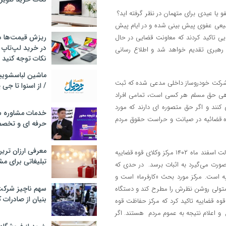
فو یا عیدی برای متهمان در نظر گرفته اید؟
تجمیعی عفوی پیش بینی شده و در ایام پیش
ریزش قیمت‌ها در 
ی تاکید کردند که معاونت قضایی در حال
در خرید لپ‌تاپ 
رهبری تقدیم خواهد شد و اطلاع رسانی
نکات توجه کنید
 شرکت خودروساز داخلی مدعی شده که ثبت
/ از اسنوا تا جی
واهی حق مسلم هر کسی است، تمامی افراد
 کنند و اگر حق متصوره ای دارند که مورد
خدمات مشاوره سئ
وه قضائیه در صیانت و حراست حقوق مردم
حرفه ای و تخص
معرفی ارزان تری
وی در پاسخ به سوالی درباره اینکه زمزمه‌هایی از لو رفتن سوالات آزمون وکالت اسفند ماه ۱۴۰۲ مرکز وکلای قوه قضاییه
تبلیغاتی برای مش
ورت می‌گیرد به اثبات برسد. در حدی که
یه است. مرکز مورد بحث «کارفرما» است و
سهم ناچیز شرک
متولی روشن نظرش را مطرح کند و دستگاه
بنیان از صادرات 
ه قضاییه تاکید کرد که مرکز حفاظت قوه
و اعلام نتیجه به عموم مردم هستند. اگر