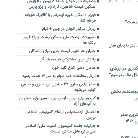
وضعیت بازار خودرو جمعه ۶ بهمن / افزایش
سنگین قیمت شاهین، تارا، رانا و پژو پارس
فوری / امکان خرید اینترنتی با کالابرگ فجرانه
فراهم شد
چیست؟
ریزش مرگبار اتوبان در چین + فیلم
تسهیلات نهضت ملی مسکن پشت چراغ قرمز
بانک ها
تر تا پایان سال
جبران هر تغییر قیمت بنزین برای رانندگان
پاداش برای مشترکان کم مصرف گاز
سامان دهی اتباع کلید خورد
گذاری در ارزهای
لال مالی برسیم؟
ارزش معاملات خرد سهام به مرز ۱۷ همت رسید
سال زراعی جاری ۲۷ میلیون تن سبزی و صیفی
تولید می‌شود
یرمستقیم بخش
س
کریدور ریلی ایران، ایمن‌ترین مسیر برای حمل بار
به آب‌های آزاد
احتمال ازدست‌رفتن ارتفاع ۲میلیونی شاخص
نترین سفر
بورس
۱۴
جزئیات جلسه کمیسیون امنیت ملی/ اسلامی:
غنی‌سازی قابل مذاکره نیست
 ۲۰۲۳