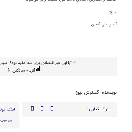
منبع:
آرمان ملی آنلاین
✅ آیا این خبر اقتصادی برای شما مفید بود؟ امتیاز 
[کل:
0
میانگین:
0
]
نویسنده:
گسترش نیوز
اشتراک گذاری :
لینک کوتا
?p=92079