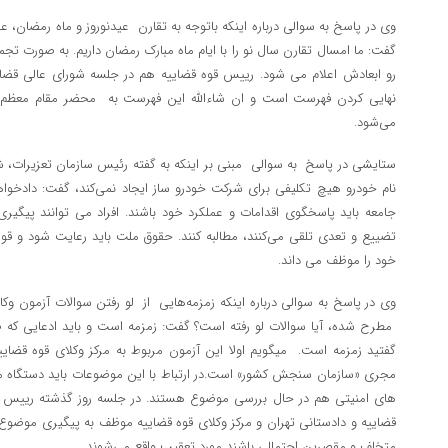
وی در پاسخ به سوالی درباره اینکه باتوجه به تقارن عیدنوروز و ماه رمضان، ع
گفت: ما امسال تقارن سال نو را با ایام ماه مبارک رمضان داریم. به صورت 
رو ابعادش اعلام می شود. رییس قوه قضاییه هم در جلسه شورای عالی قضای
نهایی کردن فهرست است و ان شاءالله این فهرست به محضر مقام معظم 
می‌شود.
ستایشی در پاسخ به سوالی مبنی بر اینکه به گفته رئیس سازمان تعزیرات،
نام خودرو هیچ تکلیفی برای شرکت خودرو ساز ایجاد نمی‌کند، گفت: دادخ
جامعه باید پاسخگوی اقدامات و عملکرد خود باشند. افراد می توانند پیگیری
تضییع و تعدی تلقی می‌کنند، مطالبه کنند. حقوق ملت باید رعایت شود و ق
خود را موظف می داند.
مطرح شده، آیا سوالات لو رفته است؟ گفت: زمزمه است و باید ادعایی که ص
گفتید زمزمه است. میگویم اولا این آزمون مربوط به مرکز وکلای قوه قضای
مجری «سازمان سنجش کشور» است.در ارتباط با این موضوعات باید دستگاه 
های امنیتی هم در حال بررسی موضوع هستند. در جلسه روز گذشته رییس قو
قضاییه و دادستانی تهران و مرکز وکلای قوه قضاییه موظف به پیگیری موضوع 
متخلف و مقصرین احتمالی باشند مورد تعقیب واقع می‌شوند.