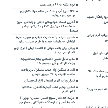
تورم ترکیه به ۶۴ درصد رسید
۹۶۸ طرح آب و خاک در هفته جهاد کشاورزی
بهره‌برداری می‌شود
؛ راهکار جدید
رو
آخرین قیمت خودروهای داخلی و وارداتی امروز
سه‌شنبه ۲۹ مهر/ پژو ۲۰۷ و دنا پلاس چقدر
شدند؟
راپ فرم ایرانی
طحان نظیف: رد صلاحیت «رشیدی کوچی» هیچ
ور
ارتباطی به واردات خودرو یا طرح صیانت ندارد
پیش بینی بانک جهانی از اقتصاد ایران | نرخ تورم
کاهش می یابد؟
ان، دو غول
ار
مدیر عامل تامین اجتماعی برکنارشد/تغییرات
وزارت کار دامن گیر موسوی شد
اقساط سنگین وام جدید مسکن/ بازپرداخت
ی معاملات طلا
ماهانه نزدیک به ۲۸ میلیون تومان
های آنها
تمرکز وزارت کار بر اشتغال فارغ التحصیلان
استان بوشهر قطب آزمایشگاه‌های استاندارد
ته دوم نخریم؟
کشور+فیلم
حرکت کند قطار سریع السیر اصفهان- تهران! |
خطوط آهنی در ایستگاه مانع‌گذاری مسئولان
 میلگرد در تناژ