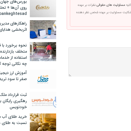
بورس‌های جهان 
کلیه
مسئولیت های حقوقی
نظرات بر عهده
روی آن‌ها + تحل
 شکایت مسئولیت بر عهده شخص نظر دهنده
bankeghtesad
راهکارهای مدیری
اثربخشی هدایای 
نحوه برخورد با ق
متخلف بازدارنده
استفاده از خدما
چه نکاتی توجه ک
آموزش ارز دیجیت
صفر تا سود ترید 
ثبت قرارداد ملک
رهگیری رایگان با
خودنویس
خرید طلای آب ش
نسبت به طلای د