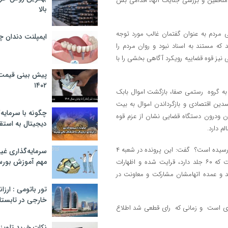
افقین و بررسی جنایات آنها، اقدامی بس
بالا
 امنیت روانی مردم به عنوان گفتمان غالب مورد توجه
ایمپلنت دندان 
ه مستند به اسناد نبود و روان مردم را
 نیز قوه قضاییه رویکرد آگاهی بخشی را با
پیش بینی قیمت ت
۱۴۰۲
ه گروه رستمی صفا، بازگشت اموال بابک
دین اقتصادی و بازگرداندن اموال به بیت
چگونه با سرمایه‌
ن ودرون دستگاه قضایی نشان از عزم قوه
دیجیتال به استق
 دارد.
وی در پاسخ به سوالی درباره اینکه پرونده تخلف مدیران شرکت کروز به کجا رسیده است؟ گفت: این پرونده در شعبه ۴
سرمایه‌گذاری غ
مهم آموزش بور
دادگاه ویژه رسیدگی به جرایم اقتصادی مطرح است و ۸ جلسه کیفرخواست که ۶۰ جلد دارد، قرایت شده و اظهارات
ونده ۷ نفر کارمند گمرک بوده اند و عمده اتهامشان مشارکت و معاونت در
تور باتومی : ارزا
خارجی در تابستان ۰۲
رای است و زمانی که رای قطعی شد اطلاع
نکات خرید تلویزیون