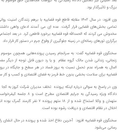
بعد امنیتی نیز تشکیل دادگاه رسیدگی به گروهک مجاهدین خلق موسوم به من
بزرگ و تاثیرگذار بود.
وی افزود: در سال ۱۴۰۲ مقابله قاطع قوه قضاییه با برهم زنندگان
تمامی بخش‌های قضایی قرار گرفت. عده ای می آمدند ادعای واهی داشتند ک
مخدوش می کردند که الحمدالله قوه قضاییه برخورد قاطعی کرد. در بعد اجتماعی
برگزاری تورهای رسانه‌ای در زمینه جلوگیری از وقوع جرم در دستور کار قرار داد.
سخنگوی قوه قضاییه گفت: به سرانجام رسیدن پرونده‌هایی همچون موسوم ب
زنجانی، زندانی شدن مالک گروه عظام و یا رد دیون قابل توجه از دیگر مفس
المال به همراه عدم تحمل نسبت به بروز فساد در هر سطح و جایگاه در برو
قضاییه برای سلامت بخشی بدون خط قرمز به فضای اقتصادی و کسب و کار سالم
متهمان و وکلا استماع شده و از ۱۸ متهم پر
اخلال در نظام اقتصادی و دریافت رشوه بوده است.
سخنگوی قوه قضاییه افزود: آخرین دفاع اخذ شده و پرونده در حال انشای 
رسانی می‌شود.