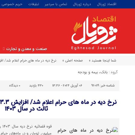
اقتصاد ژورنال
درباره ژورنال
تماس با سردبیر
تبلیغات
حریم خصوصی
صنعت و معدن و تجارت
شما اینجا هستید »
صفحه اصلی »
نرخ دیه در ماه های حرام اعلام شد/ افزایش ۳۳.۳درصدی نرخ بیمه شخص ثالث د
گروه :
بانک، بیمه و بودجه
شناسه خبر:
92079
06 آوریل 2024 - 13:46
430 بازدید
۰
دیدگاه
ثالث در سال ۱۴۰۳