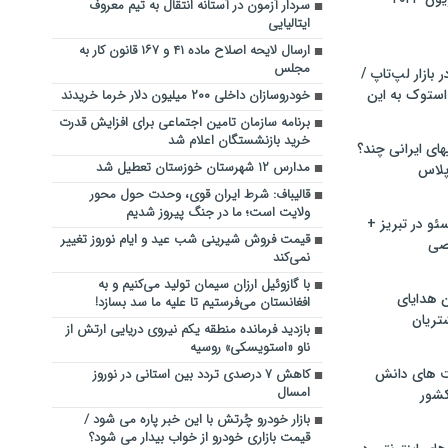
سردار آزمون در آستانه انتقال به تیم معروف
ایتالیایی
ارسال لایحه اصلاح ماده ۴۱ و ۱۶۷ قانون کار به
مجلس
بازار لپ‌تاپ /
استوک به این
خودروسازان داخلی ۲۰۰ میلیون دلار خرما خریدند
برنامه‌ سازمان تامین اجتماعی برای افزایش قدرت
خرید بازنشستگان اعلام شد
ماشین لباسشویی‎های ایرانی چند؟
مدارس ۱۲ شهرستان خوزستان تعطیل شد
 پلاس
قالیباف: شرط ایران قوی، وحدت حول محور
ولایت است؛ ما در جنگ پیروز شدیم
و در تبریز +
قیمت فروش شیرینی شب عید و ایام نوروز تغییر
صی
نمی‌کند
با گازوئیل ارزان سیمان تولید می‌کنیم و به
ن هدایای
افغانستان می‌فرستیم تا علیه ما سد بسازد!
تریان
بازدید فرمانده منطقه یکم نیروی دریایی ارتش از
ناو «استویسکی» روسیه
ت های دانش
کاهش ۷ درصدی تردد بین استانی در نوروز
امسال
کشور
بازار خودرو چُرتش با این خبر پاره می شود /
قیمت بازاری خودرو از خواب بیدار می شود؟