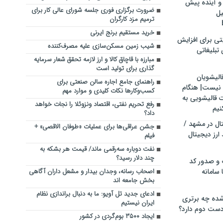
و آینده پیش
ضرورت برگزاری فوری جلسه شورای عالی کار برای
یل
ترمیم مزد کارگران
خرید مستقیم برنج ایرنی
تی برای افزایش
شیب زمین مسکن‌سازی علیه مصرف‌کننده
تبلیغاتی
مبارزه با قاچاق کالا و ارز لازمه تحقق شعار سرمایه
گذاری برای تولید است
الیشویان
راهنمای جامع اجاره سالن صنعتی برای
 نیست| هنگام
کسب‌وکارها نکات کلیدی و موارد مهم
ت قالیشویی به
رفع تحریم نفتی، اقتصاد ونزوئلا را نجات خواهد
نیم
داد؟
ال در مشهد /
جشن عراقی‌ها برای عملیات «طوفان الاقصی» +
ارز دیجیتال
فیلم
نفت دوباره سه‌رقمی ماند/ قیمت هر بشکه به
چند دلار رسید؟
 و صدور کد
 سامانه
اصحاب رسانه، وجدان بیدار و مشعل داران آگاهی
بخش جامعه اند
ادعای جدید تل آویو: ما به دنبال براندازی نظام
ده چه برتری
ایران نیستیم
ست دوم دارد؟
ایجاد ۳۵۰۰ بوم‌گردی در کشور