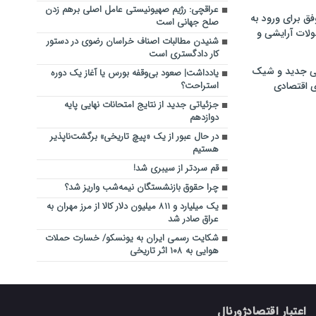
عراقچی: رژیم صهیونیستی عامل اصلی برهم زدن
فق برای ورود به
صلح جهانی است
ولات آرایشی و
شنیدن مطالبات اصناف خراسان رضوی در دستور
کار دادگستری است
ی جدید و شیک
یادداشت| صعود بی‌وقفه بورس یا آغاز یک دوره
ی اقتصادی
استراحت؟
جزئیاتی جدید از نتایج امتحانات نهایی پایه
دوازدهم
در حال عبور از یک «پیچ تاریخی» برگشت‌ناپذیر
هستیم
قم سردتر از سیبری شد!
چرا حقوق بازنشستگان نیمه‌شب واریز شد؟
یک میلیارد و ۸۱۱ میلیون دلار کالا از مرز مهران به
عراق صادر شد
شکایت رسمی ایران به یونسکو/ خسارت حملات
هوایی به ۱۰۸ اثر تاریخی
اعتبار اقتصادژورنال