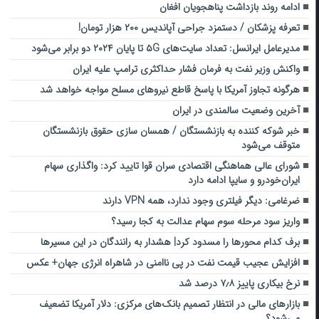
ادامه روند بازداشت پناهجویان افغان
تعرفه‌ پزشکان / دستمزد جراحی آپاندیس ۲۰۰ هزار تومان!
مدیرعامل ایرانسل: تعداد سایت‌های ۵G تا پایان ۲۰۲۴ دو برابر می‌شود
واکنش وزیر نفت به فرمان فشار حداکثری ترامپ علیه ایران
هرگونه تجاوز آمریکا با پاسخ قاطع نیروهای مسلح مواجه خواهد شد
آخرین وضعیت سالمندی در ایران
خبر شوکه کننده به بازنشستگان / همسان سازی حقوق بازنشستگان
متوقف می‌شود
شورای عالی هماهنگی اقتصادی سران قوا تایید کرد: واگذاری سهام
ایران‌خودرو و سایپا ادامه دارد
ضرغامی: دیگر فیلتری وجود ندارد، همه VPN دارند
واریز سود مرحله سوم سهام عدالت به کجا رسید؟
برف کدام محورها را مسدود کرد| هشدار به رانندگان در این مسیرها
افزایش عجیب قیمت نفت در پی ناامنی در شاهراه انرژی جهان+ عکس
نرخ بیکاری پاییز ۷٫۸ درصد شد
بازارهای مالی در انتظار تصمیم بانک‌های مرکزی: دلار آمریکا تضعیف
می‌شود؟