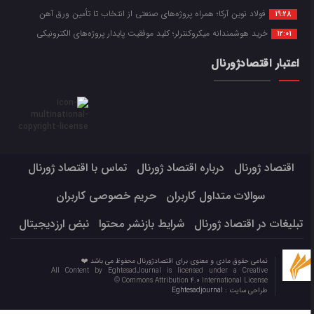
فولاد نوین آرکا؛ همراه پروژه‌های صنعتی از انتخاب تا تأمین ورق آهن
19:28
خرید هوشمندانه میکروکنترلر؛ کلید موفقیت پایدار پروژه‌های الکترونیکی
12:01
اعتبار اقتصادژورنال
اقتصاد ژورنال
درباره اقتصاد ژورنال
تماس با اقتصاد ژورنال
سوالات متداول کاربران
حریم خصوصی کاربران
تبلیغات در اقتصاد ژورنال
شرایط بازنشر محتوا
نبض ارزدیجیتال
تمامی حقوق مادی و معنوی برای اقتصادژورنال محفوظ می باشد ❤️
All Content by EghtesadJournal is licensed under a Creative
Commons Attribution 4.0 International License ©️
طراحی سایت :
Eghtesadjournal