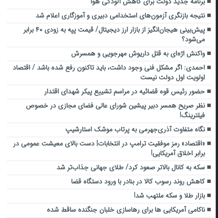
برنامه جدید دولت برای کاهش آلودگی هوا
نتیجه بازنگری آزمون‌های استخدامی دبیری و آموزگاری اعلام شد
پیش‌بینی هیجان‌انگیز از بازار ارز دیجیتال/ قیمت پپه به زودی ۴۰ برابر
می‌شود؟
واکنش اژه‌ای به قتل داریوش مهرجویی و همسرش
احمدی: اگر مشکل فنی وجود داشت، باید تاکنون رفع شده باشد / اقتصاد
اولویت اول دولت نیست
حضور رئیس قوه قضائیه در مراسم تشییع پیکر شهدای اقتدار
نظر صریح همسر دبیر پیشین شورای عالی فضای مجازی در خصوص
فیلترینگ!
نگاه متفاوت آذری‌جهرمی به پرتاب موشک استارشیپ
«اقتصاد» رمز موفقیت ترامپ در انتخابات| دست بالای معیشت عمومی در
برابر اخلاق آمریکایی!
سکه به کانال بالاتر صعود کرد/ طلای جهانی جذاب‌تر شد
کاهش روند رسوب کالا در بنادر با ورود دستگاه قضا
بازار طلا و سکه ملتهب شد!
ناکامی آمریکایی ها برای رهاسازی خلبان جنگنده ساقط شده‌