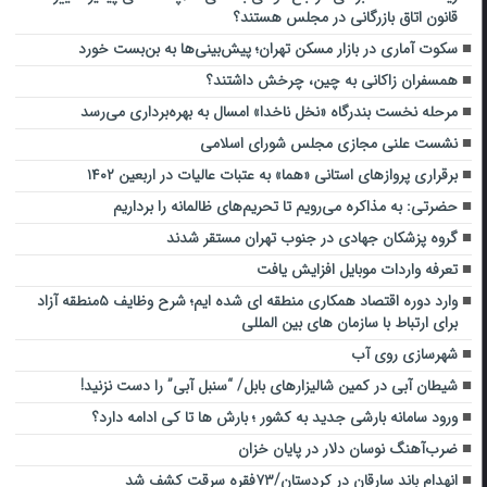
قانون اتاق بازرگانی در مجلس هستند؟
سکوت آماری در بازار مسکن تهران؛ پیش‌بینی‌ها به بن‌بست خورد
همسفران زاکانی به چین، چرخش داشتند؟
مرحله نخست بندرگاه «نخل ناخدا» امسال به بهره‌برداری می‌رسد
نشست علنی مجازی مجلس شورای اسلامی
برقراری پروازهای استانی «هما» به عتبات عالیات در اربعین ۱۴۰۲
حضرتی: به مذاکره می‌رویم تا تحریم‌های ظالمانه را برداریم
گروه پزشکان جهادی در جنوب تهران مستقر شدند
تعرفه واردات موبایل افزایش یافت
وارد دوره اقتصاد همکاری منطقه ای شده ایم؛ شرح وظایف ۵منطقه آزاد
برای ارتباط با سازمان های بین المللی
شهرسازی روی آب
شیطان آبی در کمین شالیزارهای بابل/ “سنبل آبی” را دست نزنید!
ورود سامانه بارشی جدید به کشور ؛ بارش ها تا کی ادامه دارد؟
ضرب‌آهنگ نوسان دلار در پایان خزان
انهدام باند سارقان در کردستان/۷۳فقره سرقت کشف شد