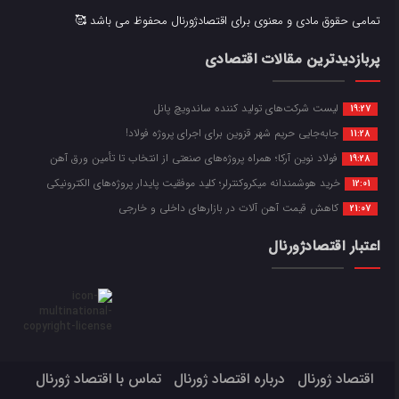
تمامی حقوق مادی و معنوی برای اقتصادژورنال محفوظ می باشد 🥰
پربازدیدترین مقالات اقتصادی
لیست شرکت‌های تولید کننده ساندویچ پانل
19:27
جابه‌جایی حریم شهر قزوین برای اجرای پروژه فولاد!
11:28
فولاد نوین آرکا؛ همراه پروژه‌های صنعتی از انتخاب تا تأمین ورق آهن
19:28
خرید هوشمندانه میکروکنترلر؛ کلید موفقیت پایدار پروژه‌های الکترونیکی
12:01
کاهش قیمت آهن آلات در بازارهای داخلی و خارجی
21:07
اعتبار اقتصادژورنال
اقتصاد ژورنال
درباره اقتصاد ژورنال
تماس با اقتصاد ژورنال