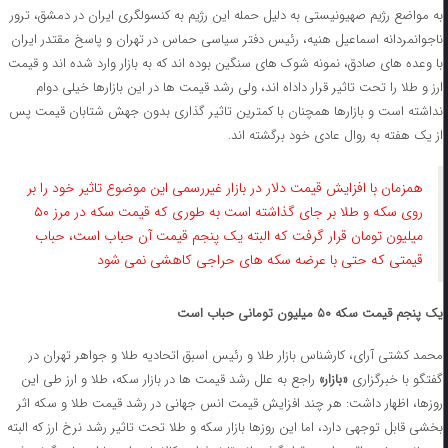
به مواضع رژیم صهیونیستی به دلیل حمله این رژیم به کنسولگری ایران در دمشق، ترور
ناجوانمردانه اسماعیل هنیه، رئیس دفتر سیاسی حماس در تهران و پاسخ مقتدر ایران
با وعده های صادق، نمونه شوک های سنگین بوده اند که به بازار وارد شده اند و قیمت
ارز و طلا را تحت تاثیر قرار داداه اند، ولی رشد قیمت ها در این بازارها خیلی دوام
نداشته است و بازارها همچنان با کمترین تاثیر گذاری بدون جهش شتابان قیمت پس
از یک هفته به روال عادی خود برگشته اند.
همزمان با افزایش قیمت دلار در بازار غیررسمی این موضوع تاثیر خود را بر
روی سکه و طلا بر جای گذاشته است به طوری که قیمت سکه در مرز ۵۰
میلیون تومان قرار گرفت که البته یک پنجم قیمت آن حباب است، حباب
قیمتی که حتی با عرضه سکه های حراجی کاهشی نمی شود
یک پنجم قیمت سکه ۵۰ میلیون تومانی حباب است
محمد کشتی آرای، کارشناس بازار طلا و رئیس اسبق اتحادیه طلا و جواهر تهران در
گفتگو با خبرگزاری
«بازار»
راجع به علل رشد قیمت ها در بازار سکه، طلا و ارز طی این
روزها، اظهار داشت: هر چند افزایش قیمت انس جهانی در رشد قیمت طلا و سکه اثر
بخشی قابل توجهی دارد، اما این روزها بازار سکه و طلا تحت تاثیر رشد نرخ ارز که البته