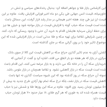
این کارشناس بازار طلا و جواهر اضافه کرد: بدنبال رخدادهای سیاسی و تنش در
خاورمیانه، قیمت انس جهانی طی یکی دو ماه اخیر فورانی افزایش یافت. علاوه بر این
قیمت ارز نیز طی چند هفته اخیر هیجانی بر مدار رشد قرار گرفت، این مسائل باعث
شده است قیمت سکه حباب گونه با افزایش قیمت در بازار مواجه شود و خیلی ها نیز
برای حفظ ارزش سرمایه هایشان اقدام به خرید آن حتی با وجود ریسکی که دارد، کنند.
در چنین شرایطی تقاضا برای تهیه سکه و طلا مدتی است در بازار افزایشی شده که این
موضوع تاثیر خود را بر روی گرانی سکه بر جای گذاشته است.
کشتی آرای به عدم تاثیر گذاری حراج سکه بر کاهش قیمت این کالا از سوی بانک
مرکزی در بازار که هر هفته دو بار اتفاق می افتد، اشاره کرد و گفت: از آنجایی که
خریداران سکه آن را در خانه نگه می دارند و به بازار عرضه نمی کنند، این اقدام باعث
شده است قیمت سکه در بازار کاهشی نشود. و تقاضا همچنان در بازار ملوس باشد.
نمونه آن حراج سکه در روز گذشته بود که این شیوه سیاست گذاری نه تنها باعث
کاهش قیمت سکه در بازار نشد، بلکه نرخ سکه تمام بهار آزادی طرح جدید به بیش از
۵۰ میلیون تومان رسید. وی افزود: علاوه بر سکه این روزها طلا و شمش نیز با حباب
قیمت همراه شده اند به طوری که هر گرم طلای ۱۸ عیار حدود ۷۰ هزار تومان حباب
قیمت دارد.