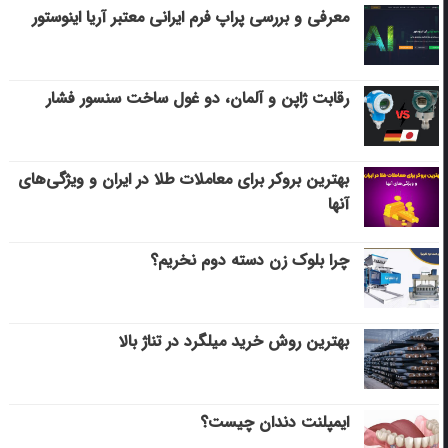
معرفی و بررسی پراپ فرم ایرانی معتبر آریا اینوستور
رقابت ژاپن و آلمان، دو غول ساخت سنسور فشار
بهترین بروکر برای معاملات طلا در ایران و ویژگی‌های
آنها
چرا بلوک زن دسته دوم نخریم؟
بهترین روش خرید میلگرد در تناژ بالا
ایمپلنت دندان چیست؟