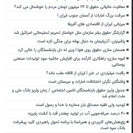
معافیت مالیاتی حقوق تا ۲۴ میلیون تومان مردم را خوشحال می کند؟
سرقت بزرگ امارات از آسمان جنوب ایران !
میزبانی ایران از اقتصادی های آفریقا
گزارشگر حقوق بشر سازمان ملل خواستار تحریم تسلیحاتی اسرائیل شد
پاشینیان: آذربایجان به دنبال بهانه برای جنگی تازه است
همسان سازی حقوق روی هوا | وزیر ته دل بازنشستگان را خالی کرد
انبوه سازی؛ راهکاری کارآمد برای افزایش حاشیه سود تولیدات صنعتی
روستایی
رقابت میلیاردی در خزر | ایران از قافله عقب ماند؟
واشنگتن نگران اختلافات امارات و عربستان است
جدول واریز حقوق بازنشستگان تامین اجتماعی / زمان واریز بانک ملی و
ملت اعلام شد
تهدید ولی فقیه مصداق بارز محاربه با خدا و رسول است
۴۰ درصد صرفه‌جویی آب در تولید چغندر قند با کشت پاییزه
پژوهش‌های کاربردی و هم‌راستا با برنامه تحول راهبردی کلید پیشرفت
بانک سپه است