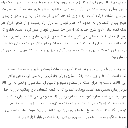
می پیمایند. افزایش قیمتی که ازعواملی چون رشد بی سابقه بهای انس جهانی، همراه
با جو روانی ایجاد شده در بازار ارز به دلیل تشدید تنش های منطقه ای و تحولات
سیاسی، نشات گرفته است. به طوری که هم اکنون قیمت دلار آزاد بی منطق و بدون
هیچ بنیان اقتصادی به حدود ۶۴ هزار تومان در بازار آزاد رسیده و از طرفی نرخ هر
سکه تمام بهار آزادی طرح جدید نیز از مرز ۵۰ میلیون تومان عبور کرده است. بازاری که
پس از مدتها ثبات قیمتی می توان گفت؛ تا حدی از ریل خارج و دچار تغییر قیمت
شده اند، این در حالی است که تا قبل از یک ماه اخیر دلار مدتها در لاک قیمتی ۵۹ هزار
تومان قرار داشت و بهای سکه تمام بهار آزادی نیز بین ۴۰ تا ۴۲ میلیون تومان در
نوسان بود.
هر چند بازار طلا و ارز طی چند هفته اخیر با نوسات قیمت و شیبی رو به بالا همراه
شده است، اما طی این مدت بانک مرکزی برای جلوگیری از جهش قیمت غیر واقعی
این کالاها دست به حراج سکه در سطح وسیع و تامین ارز متقاضیان واقعی به این کالا
در بازارهای رسمی زده است. رویکرد اصولی که به گفته اقتصاددانان چنانچه بازار به حال
خود رها می شد، معلوم نبود قیمت دلار در بازار آزاد چه رقمی می شد و بهای سکه و
طلا به چه اندازه رشد می کردند، چرا که بانک مرکزی با درایت، بازارها را ساماندهی
کرده و نگذاشته است سطح تقاضا برای تهیه این کالاها با ورود شوک های متعدد بی
سابقه سنگین به بازار، همچون سالهای پیشین به شدت در بازار افزایش یابد.