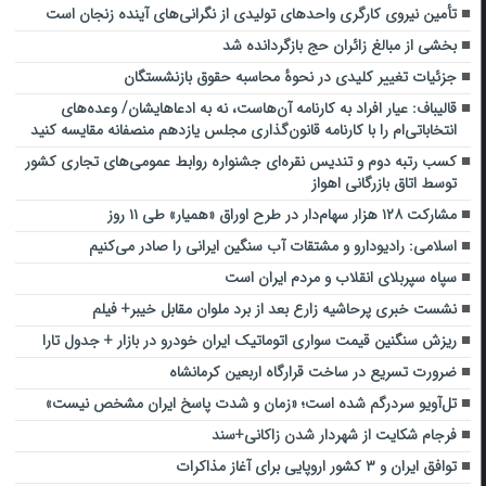
تأمین نیروی کارگری واحدهای تولیدی از نگرانی‌های آینده زنجان است
بخشی از مبالغ زائران حج بازگردانده شد
جزئیات تغییر کلیدی در نحوهٔ محاسبه حقوق بازنشستگان
قالیباف: عیار افراد به کارنامه آن‌هاست، نه به ادعاهایشان/ وعده‌های
انتخاباتی‌ام را با کارنامه قانون‌گذاری مجلس یازدهم منصفانه مقایسه کنید
کسب رتبه دوم و تندیس نقره‌ای جشنواره روابط‌ عمومی‌های تجاری کشور
توسط اتاق بازرگانی اهواز
مشارکت ۱۲۸ هزار سهام‌دار در طرح اوراق «همیار» طی ۱۱ روز
اسلامی: رادیو‌دارو و مشتقات آب سنگین ایرانی را صادر می‌کنیم
سپاه سپربلای انقلاب و مردم ایران است
نشست خبری پرحاشیه زارع بعد از برد ملوان مقابل خیبر+ فیلم
ریزش سنگنین قیمت سواری اتوماتیک ایران خودرو در بازار + جدول تارا
ضرورت تسریع در ساخت قرارگاه اربعین کرمانشاه
تل‌آویو سردرگم شده است؛ «زمان و شدت پاسخ ایران مشخص نیست»
فرجام شکایت از شهردار شدن زاکانی+سند
توافق ایران و ۳ کشور اروپایی برای آغاز مذاکرات