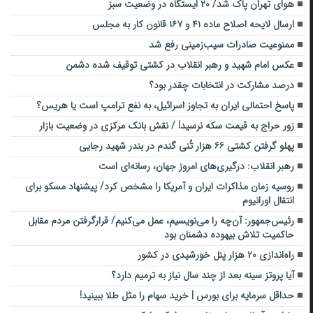
هوای تهران پاک شد/ ۲۰ ایستگاه در وضعیت سبز
ارسال لایحه اصلاح ماده ۴۱ و ۱۶۷ قانون کار به مجلس
ممنوعیت صادرات سیب‌زمینی رفع شد
عکس امام شهید و رهبر انقلاب در کشتی توقیف شدۀ دشمن
درصد مشارکت در انتخابات چقدر بود؟
پاسخ احتمالی ایران به تجاوز اسرائیل، به نفع ترامپ است یا هریس؟
زور حراج به قیمت سکه نرسید! / نقش بانک مرکزی در وضعیت بازار
پهلو گرفتن کشتی ۶۶ هزار تُنی گندم در بندر شهید رجایی
رهبر انقلاب: درگیری‌های امروز جهان، رسانه‌ای است
روسیه زمان مذاکرات ایران و آمریکا را مشخص کرد/ پیشنهاد مسکو برای
انتقال اورانیوم
رئیس‌جمهور: آن‌چه را می‌نویسیم، عمل می‌کنیم/ قرارگرفتن مردم مقابل
حاکمیت تلاش بیهوده دشمنان بود
راه‌اندازی ۲۰ هزار پنل خورشیدی در کشور
آیا پروتز سینه بعد از چند سال نیاز به ترمیم دارد؟
حداقل سرمایه برای بورس | خرید سهام را مثل طلا ببینید!