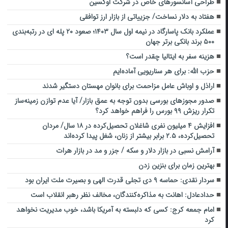
طراحی آسانسورهای خاص در شرکت اوکسین
هفتاد به دلار نساخت/ جزییاتی از بازار ارز توافقی
عملکرد بانک پاسارگاد در نیمه اول سال ۱۴۰۳؛ صعود ۲۰ پله ای در رتبه‌بندی
۵۰۰ برند بانکی برتر جهان
هزینه سفر به ایتالیا چقدر است؟
حزب الله: برای هر سناریویی آماده‌ایم
اراذل و اوباش عامل ‌مزاحمت برای بانوان مهستان‌ دستگیر شدند
صدور مجوزهای بورسی بدون توجه به عمق بازار/ آیا عدم توازن زمینه‌ساز
تکرار ریزش ۹۹ بورس را فراهم خواهد کرد؟
افزایش ۴ میلیون نفری شاغلان تحصیل‌کرده در ۱۸ سال/ مردان
تحصیل‌کرده، ۲.۵ برابر بیشتر از زنان، شغل پیدا کرده‌اند
آرامش نسبی در بازار دلار و سکه / جزر و مد در بازار هرات
بهترین زمان برای بنزین زدن
سردار نقدی: حماسه ۹ دی تجلی قدرت الهی و بصیرت ملت ایران بود
حدادعادل: اهانت به مذاکره‌کنندگان، مخالف نظر رهبر انقلاب است
امام جمعه کرج: کسی که دلبسته به آمریکا باشد، خوب مدیریت نخواهد
کرد