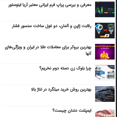
معرفی و بررسی پراپ فرم ایرانی معتبر آریا اینوستور
رقابت ژاپن و آلمان، دو غول ساخت سنسور فشار
بهترین بروکر برای معاملات طلا در ایران و ویژگی‌های
آنها
چرا بلوک زن دسته دوم نخریم؟
بهترین روش خرید میلگرد در تناژ بالا
ایمپلنت دندان چیست؟