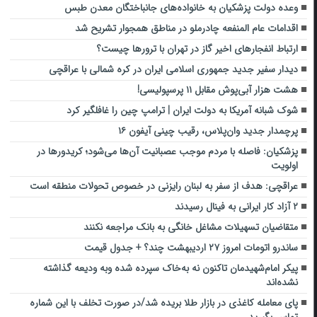
وعده دولت پزشکیان به خانواده‌های جانباختگان معدن طبس
اقدامات عام المنفعه چادرملو در مناطق همجوار تشریح شد
ارتباط انفجارهای اخیر گاز در تهران با ترورها چیست؟
دیدار سفیر جدید جمهوری اسلامی ایران در کره شمالی با عراقچی
هشت هزار آبی‌پوش مقابل ۱۱ پرسپولیسی!
شوک شبانه آمریکا به دولت ایران | ترامپ چین را غافلگیر کرد
پرچمدار جدید وان‌پلاس، رقیب چینی آیفون ۱۶
پزشکیان: فاصله با مردم موجب عصبانیت آن‌ها می‌شود؛ کریدورها در
اولویت
عراقچی: هدف از سفر به لبنان رایزنی در خصوص تحولات منطقه است
۲ آزاد کار ایرانی به فینال رسیدند
متقاضیان تسهیلات مشاغل خانگی به بانک مراجعه نکنند
ساندرو اتومات امروز ۲۷ اردیبهشت چند؟ + جدول قیمت
پیکر امام‌شهیدمان تاکنون نه به‌خاک سپرده شده وبه ودیعه گذاشته
نشده‌اند
پای معامله کاغذی در بازار طلا بریده شد/در صورت تخلف با این شماره