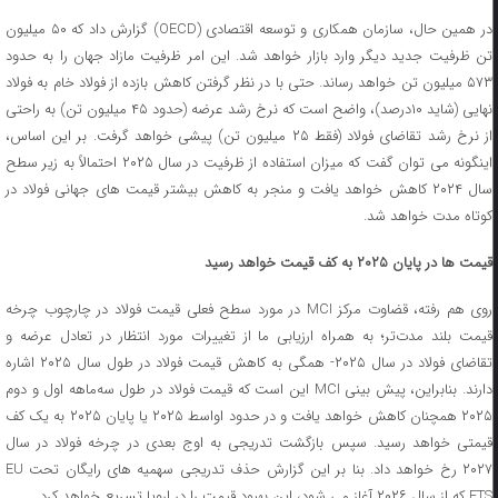
در همین حال، سازمان همکاری و توسعه اقتصادی (OECD) گزارش داد که ۵۰ میلیون
تن ظرفیت جدید دیگر وارد بازار خواهد شد. این امر ظرفیت مازاد جهان را به حدود
۵۷۳ میلیون تن خواهد رساند. حتی با در نظر گرفتن کاهش بازده از فولاد خام به فولاد
نهایی (شاید ۱۰درصد)، واضح است که نرخ رشد عرضه (حدود ۴۵ میلیون تن) به راحتی
از نرخ رشد تقاضای فولاد (فقط ۲۵ میلیون تن) پیشی خواهد گرفت. بر این اساس،
اینگونه می توان گفت که میزان استفاده از ظرفیت در سال ۲۰۲۵ احتمالاً به زیر سطح
سال ۲۰۲۴ کاهش خواهد یافت و منجر به کاهش بیشتر قیمت‌ های جهانی فولاد در
کوتاه‌ مدت خواهد شد.
قیمت ها در پایان ۲۰۲۵ به کف قیمت خواهد رسید
روی هم رفته، قضاوت مرکز MCI در مورد سطح فعلی قیمت فولاد در چارچوب چرخه
قیمت بلند مدت‌تر؛ به همراه ارزیابی ما از تغییرات مورد انتظار در تعادل عرضه و
تقاضای فولاد در سال ۲۰۲۵- همگی به کاهش قیمت فولاد در طول سال ۲۰۲۵ اشاره
دارند. بنابراین، پیش ‌بینی MCI این است که قیمت فولاد در طول سه‌ماهه اول و دوم
۲۰۲۵ همچنان کاهش خواهد یافت و در حدود اواسط ۲۰۲۵ یا پایان ۲۰۲۵ به یک کف
قیمتی خواهد رسید. سپس بازگشت تدریجی به اوج بعدی در چرخه فولاد در سال
۲۰۲۷ رخ خواهد داد. بنا بر این گزارش حذف تدریجی سهمیه ‌های رایگان تحت EU
ETS که از سال ۲۰۲۶ آغاز می‌ شود، این بهبود قیمت را در اروپا تسریع خواهد کرد.