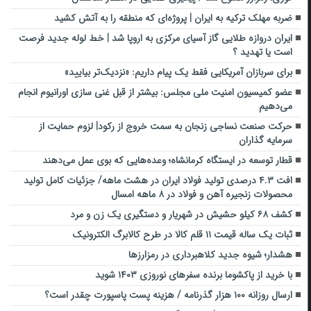
ضربه مهلک ترکیه به ایران | پروژه‌ای که منطقه را به آتش کشید
ایران دروازه طلایی گاز آسیای مرکزی به اروپا شد | خط لوله جدید فرصت
است یا تهدید ؟
برای سربازان آمریکایی فقط یک پیام داریم: ‏«نزدیک‌تر بیایید»
عضو کمیسیون امنیت ملی مجلس: بیشتر از قبل غنی سازی اورانیوم انجام
می‌دهیم
حرکت صنعت نساجی زنجان به سمت خروج از رکود| لزوم حمایت از
سرمایه گذاران
قطار توسعه در ایستگاه کرمانشاه؛ وعده‌هایی که بوی عمل می‌دهند
افت ۴.۳ درصدی تولید فولاد ایران در هشت ماهه/ جزئیات کامل تولید
محصولات زنجیره آهن و فولاد در ۸ ماهه امسال
کشف ۶۸ کیلو حشیش در شهریار و دستگیری یک زن و مرد
ثبات یک ساله قیمت ۱۱ قلم کالا در طرح کالابرگ الکترونیک
هشدار؛ شیوه جدید کلاهبرداری در رمزارزها
با خرید از پاکشوما برنده سفرهای نوروزی ۱۴۰۳ شوید
ارسال روزانه ۱۰۰ هزار گذرنامه / هزینه پست پاسپورت چقدر است؟