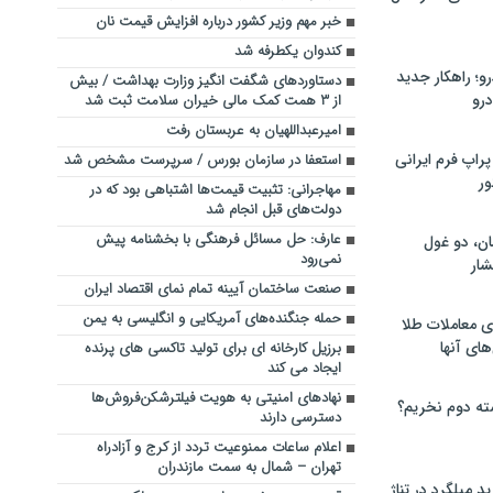
خبر مهم وزیر کشور درباره افزایش قیمت نان
کندوان یکطرفه شد
؛ راهکار جدید
دستاوردهای شگفت انگیز وزارت بهداشت / بیش
رو
از ۳ همت کمک مالی خیران سلامت ثبت شد
امیرعبداللهیان به عربستان رفت
راپ فرم ایرانی
استعفا در سازمان بورس / سرپرست مشخص شد
ور
مهاجرانی: تثبیت قیمت‌ها اشتباهی بود که در
دولت‌های قبل انجام شد
عارف: حل مسائل فرهنگی با بخشنامه پیش
ان، دو غول
نمی‌رود
ار
صنعت ساختمان آیینه تمام نمای اقتصاد ایران
حمله جنگنده‌های آمریکایی و انگلیسی به یمن
ی معاملات طلا
های آنها
برزیل کارخانه ای برای تولید تاکسی های پرنده
ایجاد می کند
نهادهای امنیتی به هویت فیلترشکن‌فروش‌ها
ته دوم نخریم؟
دسترسی دارند
اعلام ساعات ممنوعیت تردد از کرج و آزادراه
تهران – شمال به سمت مازندران
 میلگرد در تناژ