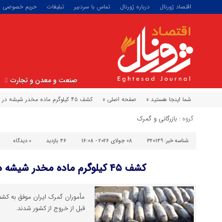
اقتصاد ژورنال
درباره ژورنال
تماس با سردبیر
تبلیغات
حریم خصوصی
صنعت و معدن و تجارت
شما اینجا هستید »
صفحه اصلی »
کشف ۴۵ کیلوگرم ماده مخدر شیشه در گمرک نوردوز
گروه :
بازرگانی و گمرک
شناسه خبر:
320149
08 جولای 2026 - 16:08
46 بازدید
۰
دیدگاه
کشف ۴۵ کیلوگرم ماده مخدر شیشه در گمرک نوردوز
قبل از خروج از کشور شدند.