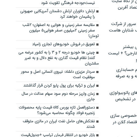
ن از نگاه سایت
نیست؛بودجه فرهنگی تقویت شود
صاد آفرین
ارتش: دلاوران ارتش دشمنان آمریکایی صهیونی
را پشیمان خواهند کرد
سرور از شرکت
مقایسه سفر زمینی و هوایی به اصفهان؛ ۲شب
 شتابان هاست
سفر زمینی ۲میلیون ؛سفر هوایی۵ میلیون
تومان!
تعویق در فروش خودروهای تجاری زامیاد
ی بیشتر
چینی ها خودرو درجه ۲ و ۳ را به کشور عرضه می
خارجی؟ + لیست
کنند| نظام قیمت گذاری به نفع دلال و به ضرر
مشتریان
م حسابداری
سردار عزیزی دلشاد: نیروی انسانی اصل و محور
ه و به صرفه
موفقیت است
ایران و ترکیه برای پول پارو کردن قرار گذاشتند
ای پاتوبیولوژی
زمان واریز مرحله دوم سود سهام عدالت در سال
 در تشخیص
جاری
دستورالعمل تازه بورس کالا؛ قیمت پایه محصولات
زنجیره فولاد چگونه محاسبه می‌شود؟
خصوصی سازی
نفتکش‌های حامل نفت ایران در مالزی متوقف
تصاد کلان در
شدند
بازار خودرو در انتظار فرمان ترامپ +جدول‌قیمت