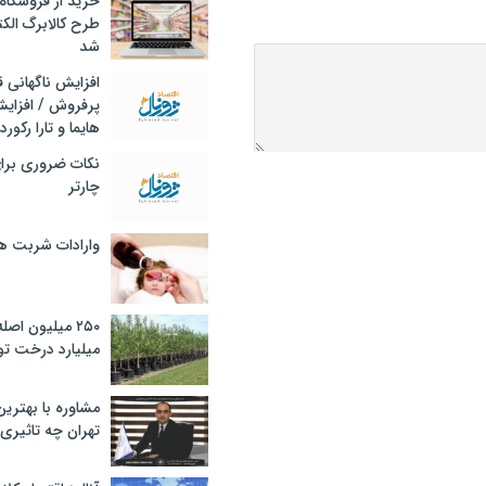
خرید از فروشگاه‌
طرح کالابرگ الک
شد
افزایش ناگهانی
پرفروش / افزایش
هایما و تارا رکورد
نکات ضروری برا
چارتر
وارادات شربت 
۲۵۰ میلیون اص
میلیارد درخت تو
مشاوره با بهتری
تهران چه تاثیری 