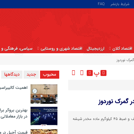
شرایط بازنشر
FAQ
اقتصاد کلان
ارزدیجیتال
اقتصاد شهری و روستایی
سیاسی، فرهنگی و ا
پ
محبوب
جدید
دیدگاهها
اهمیت کالیبراسی
بهترین بروکر برا
در بازار معاملاتی
مأموران گمرک ایران موفق به کشف و ضبط ۴۵ کیلوگرم ماده مخدر شیشه
قیمت آجیل در م