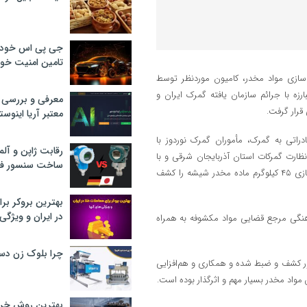
جی پی اس خودرو
تامین امنیت خود
اسازی مواد مخدر، کامیون موردنظر توسط
رزه با جرائم سازمان یافته گمرک ایران و
معرفی و بررسی پ
قرار گرفت.
معتبر آریا اینوست
دراتی به گمرک، مأموران گمرک نوردوز با
رقابت ژاپن و آلم
ظارت گمرکات استان آذربایجان شرقی و با
ساخت سنسور فش
بهره‌گیری از دستگاه ایکس‌ری کامیونی و واحد سگ‌های موادیاب، محل جاسازی ۴۵ کیلوگرم ماده مخدر شیشه را کشف
بهترین بروکر برا
در ایران و ویژگی‌
نگی مرجع قضایی مواد مکشوفه به همراه
چرا بلوک زن دس
ور کشف و ضبط شده و همکاری و هم‌افزایی
 مواد مخدر بسیار مهم و اثرگذار بوده است.
بهترین روش خرید