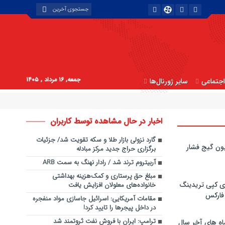
جمعه, ۱۶ مرداد , ۱۴۰۵
جتماعی
سایر ژورنال‌ها
اخبار در حال مشاهده توسط کاربران
گارد نزولی بازار طلا و سکه تقویت شد/ جزئیات
ون گیج فشار
برگزاری حراج جدید مرکز مبادله
آربیتروم ترند شد / رادار نهنگ به سمت ARB
مبلغ حق پرستاری و کمک‌هزینه بهداشتی
ی کپی‌ تریدینگ
خانواده‌های معلولان افزایش یافت
 فارکس
مقامات آمریکایی: اسرائیل جاسازی مواد منفجره
در داخل پیجرها را تایید کرد!
ترامپ: ایران با فروش نفت ثروتمند شد
اه های آخر سال