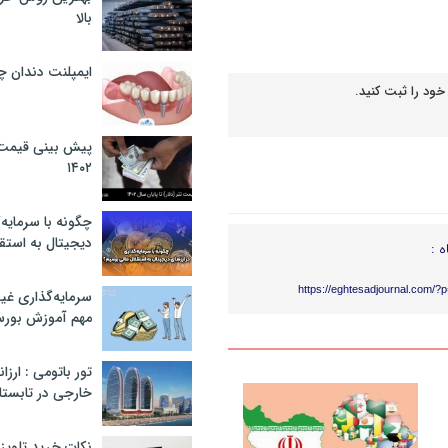
بالا
ایمپلنت دندان 
خود را ثبت کنید.
پیش بینی قیمت ت
۱۴۰۲
چگونه با سرمایه‌
دیجیتال به استق
ه :
https://eghtesadjournal.com/?
سرمایه‌گذاری غ
مهم آموزش بور
تور باتومی : ارزا
خارجی در تابستان ۰۲
نکات خرید تلویزیون