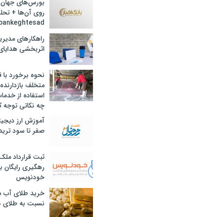
بورس‌های جهان 
روی آن‌ها + تحل
bankeghtesad
راهکارهای مدیری
اثربخشی هدایای 
نحوه برخورد با ق
متخلف بازدارنده
استفاده از خدما
چه نکاتی توجه ک
آموزش ارز دیجیت
صفر تا سود ترید 
ثبت قرارداد ملک
رهگیری رایگان با
خودنویس
خرید طلای آب ش
نسبت به طلای د