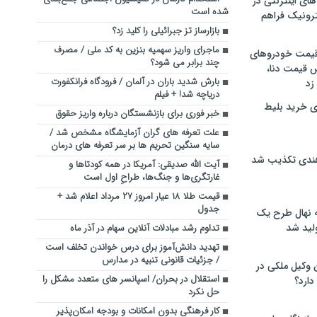
های اینترنتی در
شده است
ترونیک فراهم
بازارساز تز جبرائیلی را کلید زد؟
ماجرای واریز سهمیه بنزین به کد ملی / مصرف
 قیمت خودروهای
چند برابر می شود؟
 قیمت دنا،
بارش شدید باران در آلمان / فرودگاه فرانکفورت
 زد
دریاچه شد! + فیلم
ی خرید بلیط
خبر فوری برای بازنشستگان درباره واریز حقوق
علت تعرفه های گران آزمایشگاه مشخص شد /
سایه سنگین تحریم ها بر سر تعرفه های درمان
هندی تکذیب شد
آیت الله صدیقی: آمریکا در همه کودتاها و
غارتگری‌ها و جنگ‌ها، طراحِ اول است
قیمت طلا ۱۸ عیار امروز ۲۷ مرداد اعلام شد +
جدول
له نهال طرح یک
لید شد
تداوم رشد مبادلات آنلاین سهام در آذر ماه
تهدید دانش‌آموز برای درس خواندن تخلف است
/ جزئیات قانونی تنبیه در مدارس
ن وکیل ملکی در
استقلال در بحران/ اسپانسر های متعدد مشکل را
دارد؟
حل نکرد
کار فرهنگی بدون امکانات و بودجه امکان‌پذیر