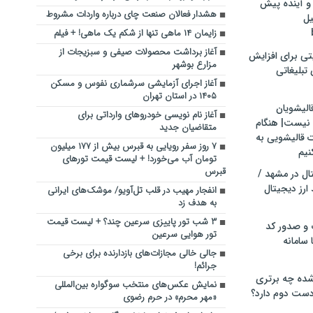
و آینده پیش
هشدار فعالان صنعت چای درباره واردات مشروط
یل
زایمان ۱۴ ماهی تنها از شکم یک ماهی! + فیلم
آغاز برداشت محصولات صیفی و سبزیجات از
تی برای افزایش
مزارع بوشهر
تبلیغاتی
آغاز اجرای آزمایشی سرشماری نفوس و مسکن
۱۴۰۵ در استان تهران
الیشویان
آغاز نام نویسی خودروهای وارداتی برای
 نیست| هنگام
متقاضیان جدید
ت قالیشویی به
۷ روز سفر رویایی به قبرس بیش از ۱۷۷ میلیون
نیم
تومان آب می‌خورد! + لیست قیمت تورهای
قبرس
ال در مشهد /
ارز دیجیتال
انفجار مهیب در قلب تل‌آویو/ موشک‌های ایرانی
به هدف زد
۳ شب تور پاییزی سرعین چند؟ + لیست قیمت
 و صدور کد
تور هوایی سرعین
 سامانه
جالی خالی مجازات‌های بازدارنده برای برخی
جرائم!
ده چه برتری
نمایش عکس‌های منتخب سوگواره بین‌المللی
ست دوم دارد؟
«مهر محرم» در حرم رضوی