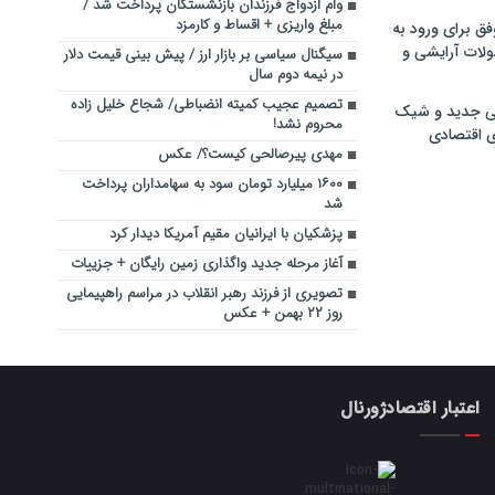
وام ازدواج فرزندان بازنشستگان پرداخت شد /
مبلغ واریزی + اقساط و کارمزد
فق برای ورود به
ولات آرایشی و
سیگنال سیاسی بر بازار ارز / پیش بینی قیمت دلار
در نیمه دوم سال
تصمیم عجیب کمیته انضباطی/ شجاع خلیل زاده
ی جدید و شیک
محروم نشد!
ی اقتصادی
مهدی پیرصالحی کیست؟/ عکس
۱۶۰۰ میلیارد تومان سود به سهامداران پرداخت
شد
پزشکیان با ایرانیان مقیم آمریکا دیدار کرد
آغاز مرحله جدید واگذاری زمین رایگان + جزییات
تصویری از فرزند رهبر انقلاب در مراسم راهپیمایی
روز ۲۲ بهمن + عکس
اعتبار اقتصادژورنال