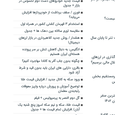
قیمت جدید خودروهای دست دوم لکسوس در
بازار + جدول
فوری / سقف برداشت از خودپردازها افزایش
می‌یابد؟
چیست؟
استخدام ۳ قهرمان کشتی کشور در همراه اول
مقایسه تورم سالانه بین دهک‌ ها + جدول
تر تا پایان سال
هشدار / روش جدید کلاهبرداری در بازار ارزهای
دیجیتال!
انگلیس: به دنبال کاهش تنش بر سر پرونده
هسته‌ای ایران هستیم
گذاری در ارزهای
چگونه بدون جاب آفر به کانادا مهاجرت کنیم؟
لال مالی برسیم؟
باقری: دارایی های ایران باید بدون قید و شرط
آزاد شود
یرمستقیم بخش
ورود سکه به کانال جدید / افزایش قیمت طلا
س
توضیح آموزش و پرورش درباره واریز معوقات
رتبه‌بندی معلمان
نترین سفر
گل دوم النصر به پرسپولیس + فیلم
۱۴
قیمت طلا، سکه و نیم سکه امروز پنج شنبه یک
آبان/ افزایش تمام قیمت ها + جدول
 ۲۰۲۳