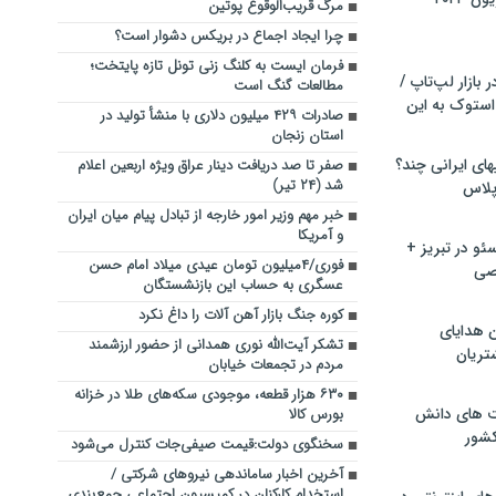
مرگ قریب‌الوقوع پوتین
چرا ایجاد اجماع در بریکس دشوار است؟
فرمان ایست به کلنگ زنی تونل تازه پایتخت؛
بازار لپ‌تاپ /
مطالعات گنگ است
استوک به این
صادرات ۴۲۹ میلیون دلاری با منشأ تولید در
استان زنجان
ماشین لباسشویی‎های ایرانی چند؟
صفر تا صد دریافت دینار عراق ویژه اربعین اعلام
شد (۲۴ تیر)
 پلاس
خبر مهم وزیر امور خارجه از تبادل پیام میان ایران
و آمریکا
و در تبریز +
فوری/۴میلیون تومان عیدی میلاد امام حسن
صی
عسگری به حساب این بازنشستگان
کوره جنگ بازار آهن آلات را داغ نکرد
ن هدایای
تشکر آیت‌الله نوری همدانی از حضور ارزشمند
تریان
مردم در تجمعات خیابان
۶۳۰ هزار قطعه، موجودی سکه‌های طلا در خزانه
ت های دانش
بورس کالا
کشور
سخنگوی دولت:قیمت صیفی‌جات کنترل می‌شود
آخرین اخبار ساماندهی نیرو‌های شرکتی /
استخدام کارکنان در کمیسیون اجتماعی جمع‌بندی