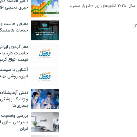
آنالیز اقتصاد کلا
درحالی که ایسلند ارزانترین خاویار را راهی بازارهای صادراتی کرده است در سال ۲۰۲۵ کشورهای زیر «خاویار سنتی»
خبری تحلیلی اقت
معرفی هاست و 
خدمات هاستینگ
مغز گردوی ایران
خاصیت دارد یا 
قیمت انواع گردو
آشنایی با سیست
ابری، روشی بهین
نقش آزمایشگاه‌ه
و ژنتیک پزشکی
بیماری‌ها
بررسی وضعیت 
یا مردمی سازی اق
ایران