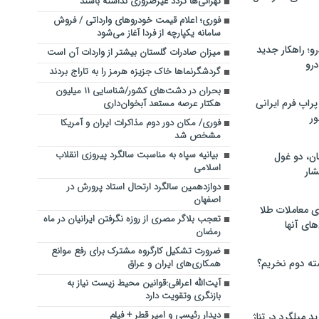
تهرانی‌ها تردد غیرضروری نداشته باشند
فوری؛ اعلام قیمت خودروهای وارداتی / فروش
سامانه یکپارچه از فردا آغاز می‌شود
؛ راهکار جدید
میزان صادرات گلستان بیشتر از واردات آن است
رو
گردشگرنماها خاک جزیزه هرمز را به تاراج بردند
بحران در دشت‌های کشور/شناسایی ۱۱ میلیون
راپ فرم ایرانی
هکتار عرصه مستعد آبخوان‌داری
ور
فوری/ مکان دور دوم مذاکرات ایران و آمریکا
مشخص شد
بیانیه سپاه به مناسبت سالگرد پیروزی انقلاب
ان، دو غول
اسلامی
ار
دوازدهمین سالگرد ارتحال استاد پرورش در
اصفهان
ی معاملات طلا
تعجب بلاگر مصری از روزه نگرفتن ایرانیان در ماه
های آنها
رمضان
ضرورت تشکیل کارگروه مشترک برای رفع موانع
ته دوم نخریم؟
همکاری‌های ایران و عراق
آیت‌الله اعرافی:قوانین محیط زیست نیاز به
بازنگری وتقویت دارد
دیدار رئیسی و امیر قطر + فیلم
 میلگرد در تناژ