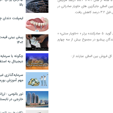
طبق داده های این گزارش، درآمد حاصل از صادرات «خاویار سنتی» در دوره ۵ ساله از سال ۲۰۲۱، ۵۵.۳ درصد افزایش
بالا
فت. همچنین فروش بین‌ المللی جایگزین ‌های خاویار صادراتی در
ایمپلنت دندان 
در بحث کشورهایی با بیشترین میزان فروش این محصول نیز این گزارش می گوید: ۵ صادرکننده برتر « «خاویار سنتی» »
پیش بینی قیمت ت
کنندگان پیشرو در مجموع بیش از سه چهارم
۱۴۰۲
چگونه با سرمایه‌
دیجیتال به استق
سرمایه‌گذاری غ
مهم آموزش بور
تور باتومی : ارزا
خارجی در تابستان ۰۲
نکات خرید تلویزیون