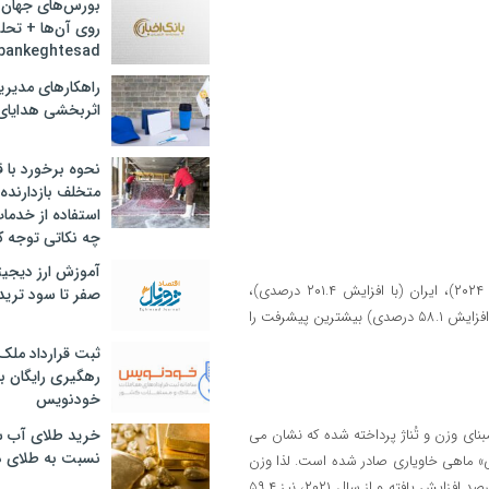
بورس‌های جهان 
روی آن‌ها + تحل
bankeghtesad
راهکارهای مدیری
اثربخشی هدایای 
نحوه برخورد با ق
متخلف بازدارنده
استفاده از خدما
چه نکاتی توجه ک
آموزش ارز دیجیت
به این ترتیب کشورهای دانمارک (با افزایش ۶۸۴.۴ درصدی نسبت به سال ۲۰۲۴)، ایران (با افزایش ۲۰۱.۴ درصدی)،
صفر تا سود ترید 
اسرائیل (با افزایش ۱۴۱ درصدی)، شیلی (با افزایش ۷۱.۷ درصدی) و پرتغال (با افزایش ۵۸.۱ درصدی) بیشترین پیشرفت را
ثبت قرارداد ملک
رهگیری رایگان با
خودنویس
نای وزن و تُناژ پرداخته شده که نشان می
خرید طلای آب ش
نسبت به طلای د
ل ۲۰۲۵ در مجموع ۱۳۲۳ تن «خاویار سنتی» ماهی خاویاری صادر شده است. لذا وزن
کلی خاویار صادراتی در سطح جهان در مقایسه با سال ۲۰۲۴، به میزان ۳۰.۵ درصد افزایش یافته و از سال ۲۰۲۱، نیز ۵۹.۴