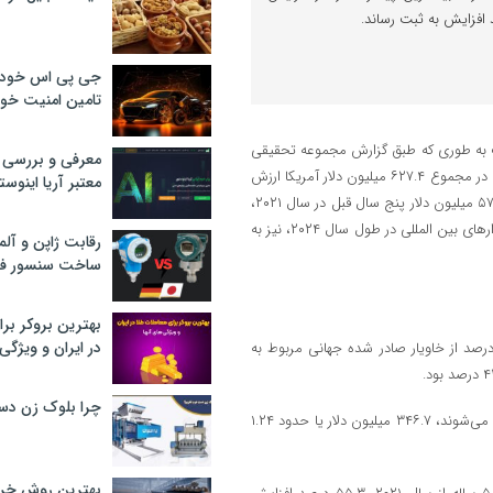
جی پی اس خودرو
تامین امنیت خود
ست به طوری که طبق گزارش مجموعه تحقیقی
معرفی و بررسی پ
worldtopexports در سال ۲۰۲۵، کل صادرات خاویار ساخته شده از تخم ماهی در مجموع ۶۲۷.۴ میلیون دلار آمریکا ارزش
معتبر آریا اینوست
داشت. به این ترتیب می توان گفت: کل فروش خاویار صادراتی نسبت به ۵۷۹.۱ میلیون دلار پنج سال قبل در سال ۲۰۲۱،
۸.۳ درصد افزایش یافت و در مقایسه با ۵۹۰.۷ میلیون دلار فروخته شده در بازارهای بین‌ المللی در طول سال ۲۰۲۴، نیز به
رقابت ژاپن و آلم
ساخت سنسور فش
بهترین بروکر برا
در ایران و ویژگی‌
 قابل توجه اینکه از مبلغ دلاری سال ۲۰۲۵، ۲۸۰.۷ میلیون دلار یا ۴۴.۷ درصد از خاویار صادر شده جهانی مربوط به
چرا بلوک زن دس
از ن طرف انواع جایگزین خاویار، که از ماهی ‌هایی غیر از ماهی خاویاری تهیه می‌شوند، ۳۴۶.۷ میلیون دلار یا حدود ۱.۲۴
بهترین روش خرید