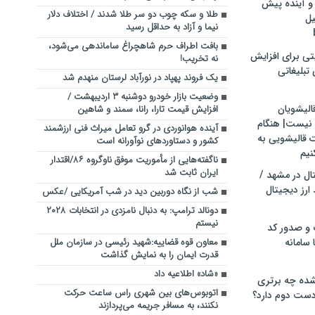
و آینده پیش
طلا و سکه چوب دو سر طلا شدند / اختلاف دلار
یل
نیما و آزاد به حداقل رسید
بافت اطراف حرم شاهچراغ ساماندهی می‌شود،
تی برای افزایش
نه تخریب!
تبلیغاتی
یک فروند پهپاد در نورآباد لرستان منهدم شد
وضعیت بازار خودرو دوشنبه ۳ اردیبهشت /
الیشویان
افزایش قیمت تارا، رانا، سمند و شاهین
 نیست| هنگام
آینده هوانوردی در گرو تعامل میراث فنی ارزشمند
ت قالیشویی به
کشور و دستاوردهای نوآورانه است
نیم
ناگفته‌هایی از مأموریت موفق ناوگروه ۸۶/اقتدار
ایران ثابت شد
ال در مشهد /
ارز دیجیتال
شب از نگاه دوربین دید در شب آمریکایی /عکس
دونالد ترامپ: به دنبال نامزدی در انتخابات ۲۰۲۸
نیستم
 و صدور کد
 سامانه
معاون قوه قضاییه:شهید رئیسی در سازمان ملل
قدرت ایمان را به نمایش گذاشت
«شاد» اطلاعیه داد
ده چه برتری
اتوبوس‌های بین شهری راس ساعت حرکت
ست دوم دارد؟
نکنند، به مسافر جریمه می‌پردازند