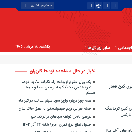
یکشنبه, ۱۸ مرداد , ۱۴۰۵
جتماعی
سایر ژورنال‌ها
اخبار در حال مشاهده توسط کاربران
یک ریال حقوق از وزارت راه نگرفته ام/ به خودم
ون گیج فشار
نمره ۱۵ می دهم/ کارمند رسمی صدا و سیما
هستم
همه چیز درباره واریز سود سهام عدالت در تیر ماه
ی کپی‌ تریدینگ
حمله هوایی رژیم صهیونیستی به عمق خاک لبنان
 فارکس
بررسی دلایل توقف سپاهان برابر نساجی
جدول قطع برق تهران امروز شنبه ۲۴ آذر ۱۴۰۳
اه های آخر سال