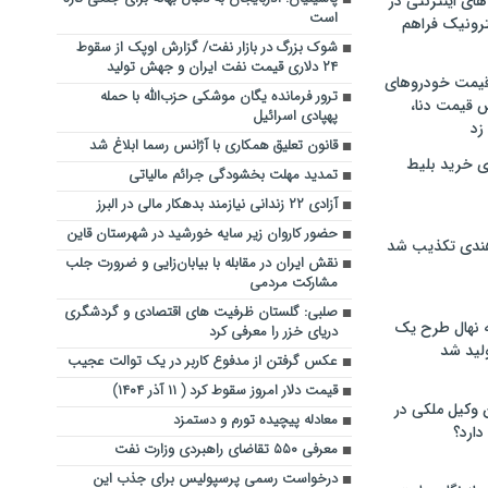
های اینترنتی در
است
ترونیک فراهم
شوک بزرگ در بازار نفت/ گزارش اوپک از سقوط
۲۴ دلاری قیمت نفت ایران و جهش تولید
 قیمت خودروهای
ترور فرمانده یگان موشکی حزب‌الله با حمله
 قیمت دنا،
پهپادی اسرائیل
 زد
قانون تعلیق همکاری‌ با آژانس رسما ابلاغ شد
ی خرید بلیط
تمدید مهلت بخشودگی جرائم مالیاتی
آزادی ۲۲ زندانی نیازمند بدهکار مالی در البرز
حضور کاروان زیر سایه خورشید در شهرستان قاین
هندی تکذیب شد
نقش ایران در مقابله با بیابان‌زایی و ضرورت جلب
مشارکت مردمی
صلبی: گلستان ظرفیت‌ های اقتصادی و گردشگری
له نهال طرح یک
دریای خزر را معرفی کرد
لید شد
عکس گرفتن از مدفوع کاربر در یک توالت عجیب
قیمت دلار امروز سقوط کرد ( ۱۱ آذر ۱۴۰۴)
ن وکیل ملکی در
معادله پیچیده تورم و دستمزد
دارد؟
معرفی ۵۵۰ تقاضای راهبردی وزارت نفت
درخواست رسمی پرسپولیس برای جذب این