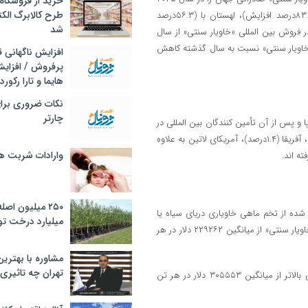
خرید از فروشگاه‌
طرح کالابرگ الک
تأمین کردند. در شرایطی که پرتغال با (۲۹۵.۳درصد افزایش)، اسپانیا با (۸۳.۵درصد افزایش)، لهستان با (۵۶.۳درصد
شد
بیشترین افزایش را در فروش بین‌ المللی «خاویار سنتی» از سال
تنها کشوری که در بین ۱۵ صادرکننده برتر «خاویار سنتی» نسبت به سال گذشته کاهش
افزایش ناگهانی
پرفروش / افزایش
هایما و تارا رکورد
نکات ضروری برا
چارتر
ار سنتی» » از اروپا و پس از آن تأمین‌ کنندگان بین‌ المللی در
آسیا (۴۵.۶درصد) قرار داشتند. درصدهای کمتری از آمریکای شمالی (۲.۹درصد)، آفریقا (۱.۴درصد)، آمریکای لاتین به علاوه
وارادات شربت 
۲۵۰ میلیون اص
هانی خاویار تهیه شده از تخم ماهی خاویاری دریای سیاه یا
میلیارد درخت تو
دریای خزر، ۲۱۲۱۴۴ دلار آمریکا در هر تن بود. بنابراین میانگین قیمت واحد «خاویار سنتی» از میانگین ۲۲۹۲۶۲ دلار در هر
مشاوره با بهتری
تهران چه تاثیری 
طبق این گزارش، چین، صادرکننده برتر «خاویار سنتی»، در سال ۲۰۲۵، قیمتی بالاتر از میانگین ۳۰۵۵۵۳ دلار در هر تن