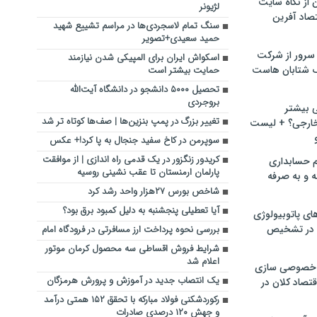
ن از نگاه سایت
لژیونر
صاد آفرین
سنگ تمام لاسجردی‌ها در مراسم تشییع شهید
حمید سعیدی+تصویر
سرور از شرکت
اسکواش ایران برای المپیکی شدن نیازمند
 شتابان هاست
حمایت بیشتر است
تحصیل ۵۰۰۰ دانشجو در دانشگاه آیت‌الله
بروجردی
ی بیشتر
تغییر بزرگ در پمپ بنزین‌ها | صف‌ها کوتاه تر شد
خارجی؟ + لیست
سوپرمن در کاخ سفید جنجال به پا کرد!+ عکس
کریدور زنگزور در یک قدمی راه اندازی | از موافقت
م حسابداری
پارلمان ارمنستان تا عقب نشینی روسیه
ه و به صرفه
شاخص بورس ۲۷هزار واحد رشد کرد
آیا تعطیلی پنجشنبه به دلیل کمبود برق بود؟
ای پاتوبیولوژی
 در تشخیص
بررسی نحوه پرداخت ارز مسافرتی در فرودگاه امام
شرایط فروش اقساطی سه محصول کرمان موتور
اعلام شد
خصوصی سازی
یک انتصاب جدید در ‌آموزش و پرورش هرمزگان‌
تصاد کلان در
رکوردشکنی فولاد مبارکه با تحقق ۱۵۲ همتی درآمد
و جهش ۱۲۰ درصدی صادرات