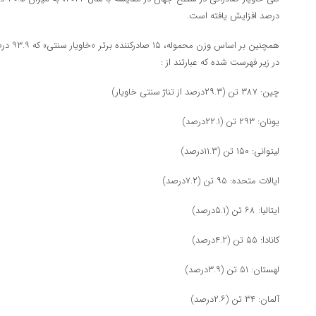
درصد افزایش یافته است.
همچنین ب
در زیر فهرست شده‌ که عبارتند از :
چین: ۳۸۷ تن (۲۹.۳درصد از تناژ سنتی خاویار)
یونان: ۲۹۳ تن (۲۲.۱درصد)
لیتوانی: ۱۵۰ تن (۱۱.۳درصد)
ایالات متحده: ۹۵ تن (۷.۲درصد)
ایتالیا: ۶۸ تن (۵.۱درصد)
کانادا: ۵۵ تن (۴.۲درصد)
لهستان: ۵۱ تن (۳.۹درصد)
آلمان: ۳۴ تن (۲.۶درصد)