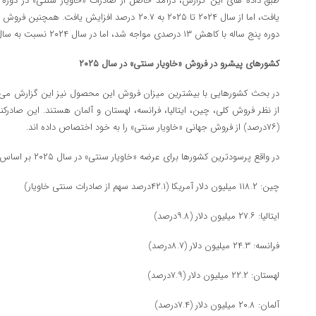
یافت، اما از سال ۲۰۲۴ تا ۲۰۲۵ به ۲۰.۷ درصد افزایش یا
دوره پنج ساله با کاهش ۱۳ درصدی مواجه شد، اما در سال ۲۰۲۴ نسبت به سال قبل ۳.۲ درصد کاهش یافت.
کشورهای پیشرو در فروش «خاویار سنتی» در سال ۲۰۲۵
از نظر فروش کلی، چین، ایتالیا، فرانسه، لهستان و آلمان هستند. این صادر
(۷۶درصد) از فروش جهانی «خاویار سنتی» را به خود اختصاص داده ‌اند.
در واقع پرسودترین کشورها برای عرضه «خاویار سنتی» در سال ۲۰۲۵ بر اساس کل فروش بین‌ المللی عبارتند از :
چین: ۱۱۸.۲ میلیون دلار آمریکا (۴۲.۱درصد سهم از صادرات سنتی خاویار)
ایتالیا: ۲۷.۶ میلیون دلار (۹.۸درصد)
فرانسه: ۲۴.۳ میلیون دلار (۸.۷درصد)
لهستان: ۲۲.۲ میلیون دلار (۷.۹درصد)
آلمان: ۲۰.۸ میلیون دلار (۷.۴درصد)