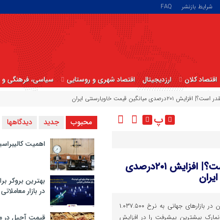
شرایط بازنشر
FAQ
اقتصاد کلان
ارزدیجیتال
اقتصاد شهری و روستایی
سیاسی، فرهنگی و ا
 میانگین قیمت خاویارسنتی ایران
پ
محبوب
جدید
دیدگاهها
اهمیت کالیبراسی
قیمت خاویار سنتی دربازارهای جهانی چقدر است؟| افزایش ۲۰۱درصدی
یران
بهترین بروکر برا
در بازار معاملاتی
در ۲۰۲۵ هرتن خاویار سنتی ایران در بازارهای جهانی به نرخ ۱.۰۳۷.۵۰۰
نمارک بیشترین پیشرفت را در افزایش
قیمت آجیل در م