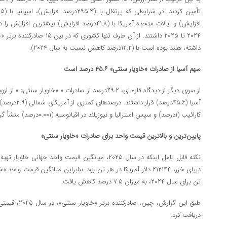
افزایش) و ایالات متحده آمریکا با (۴۱.۸درصد افزایش) 
۲۰۲۴ تا ۲۰۲۵ داشتند. از آن طرف 
داشته، هلند بوده است با (۱۲.۲درصد کاهش نسبت به سال ۲۰۲۴).
سهم آسیا از صادرات «خاویار سنتی» ۴۵.۶ درصد است
از سوی دیگر از دیدگاه قاره‌ ای، ۴۹.۲درصد از صادرات « «خاوی
کارائیب (۱درصد) و سپس استرالیا و نیوزیلند در اقیانوسیه (۰.۰۰۱درصد) منشأ گرفته ‌اند.
پایین‌ترین و بالاترین قیمت واحد برای صادرات «خاویار سنتی»
نکته قابل تامل اینکه در سال ۲۰۲۵، میانگین قیمت واحد ج
تن برای سال ۲۰۲۴، به میزان ۷.۵ درصد کاهش یافت.
دریافت کرد.