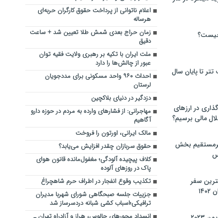
اعلام ناتوانی از پرداخت حقوق کارگران حربه‌ای
هرساله
زمان حراج بعدی شمش طلا تعیین شد + ساعت
چیست؟
دقیق
ملت ایران با تکیه بر رهبری ولایت فقیه توان
عبور از چالش‌ها را دارد
تر تا پایان سال
احداث ۹۶۰ واحد مسکونی برای مددجویان
لرستان
دزدگیر در دنیای بلاکچین
گذاری در ارزهای
مهاجرانی: از فشارهای وارده به مردم در حوزه دارو
لال مالی برسیم؟
آگاهیم
مالک ایرانی، اورتون را فروخت
یرمستقیم بخش
حقوق سربازان چقدر افزایش می‌یابد؟
س
کلاف پیچیده آلودگی؛ مغفول‌مانده قانون هوای
پاک در روزهای آلوده
نترین سفر
تکذیب وقوع انفجار در اطراف حرم شاهچراغ
۱۴
جزییات جلسه صبحگاهی شورای شهربا مدیران
ترافیکی؛اسباب کشی شبانه دردسرساز شد
انسداد محورهای چالوس، هراز و آزادراه تهران ـ
 ۲۰۲۳