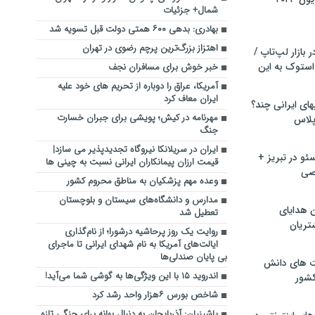
شمال+ جزئیات
بهادری: بدهی ۶۰۰ همتی دولت قبل تسویه شد
اهتزاز بزرگ‌ترین پرچم رضوی در تهران
بازار لپ‌تاپ /
استوک به این
خبر خوش برای مسافران نجف
آمریکا، عراق را دوباره از تحریم های خود علیه
ایران معاف کرد
ماشین لباسشویی‎های ایرانی چند؟
مهرنامه در کیش؛ پویشی برای جبران خسارت
 پلاس
جنگ
ایران در سریلانکا نیروگاه تجدیدپذیر می سازد|
و در تبریز +
قیمت ارزان پیمانکاران ایرانی نسبت به چینی ها
صی
وعده مهم پزشکیان به مناطق محروم کشور
مدارس و دانشگاه‌های سیستان و بلوچستان
ن هدایای
تعطیل شد
تریان
روایت یک روز پرحاشیه درشورا؛ از نام‌گذاری
ایالت‌های آمریکا به نام شهدای ایرانی تا ماجرای
بی پایان صندلی‌ها
ت های دانش
اندروید ۱۵ با این ویژگی‌ها به گوشی شما می‌آید!
کشور
شاخص بورس ۶هزار واحد رشد کرد
پاشینیان: آذربایجان به دنبال بهانه برای جنگی تازه