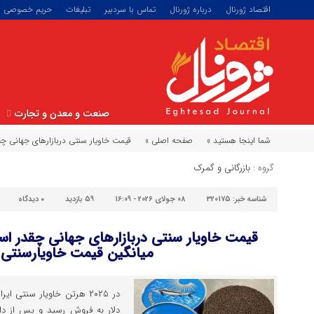
اقتصاد ژورنال
درباره ژورنال
تماس با سردبیر
تبلیغات
حریم خصوصی
صنعت و معدن و تجارت
شما اینجا هستید »
صفحه اصلی »
قیمت خاویار سنتی دربازارهای جهانی چقدر است؟| افزایش ۲۰۱درصدی
گروه :
بازرگانی و گمرک
شناسه خبر:
320175
08 جولای 2026 - 16:09
59 بازدید
۰
دیدگاه
میانگین قیمت خاویارسنتی ا
دلار به فروش رسید و پس از دا