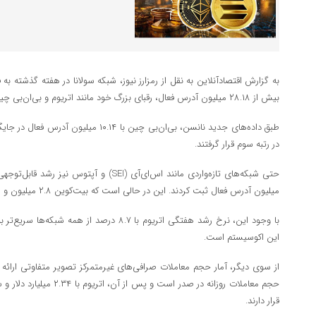
به گزارش اقتصادآنلاین به نقل از رمزارز نیوز، شبکه سولانا در هفته گذشته به 
بیش از ۲۸.۱۸ میلیون آدرس فعال، رقبای بزرگ خود مانند اتریوم و بی‌ان‌بی چین (BNB Chain) را پشت سر گذاشت.
در رتبه سوم قرار گرفتند.
میلیون آدرس فعال ثبت کردند. این در حالی است که بیت‌کوین ۲.۸ میلیون و اتریوم تنها ۲.۵ میلیون آدرس فعال داشتند.
با وجود این، نرخ رشد هفتگی اتریوم با ۸.۷ درصد از
این اکوسیستم است.
قرار دارند.