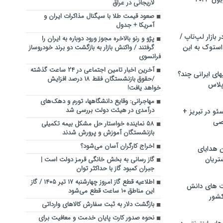
لاریجانی در عراق
صعود قیمت طلا با سیگنال مذاکرات ایران و
آمریکا + جدول
بازار لپ‌تاپ /
پژو و رنو بالاخره مجوز ورود دوباره به ایران را
استوک به این
گرفتند / واکنش بازار به بازگشت دو برند خودروساز
فرانسوی
آخرین اخبار تامین اجتماعی در ۲۴ ساعت گذشته
ماشین لباسشویی‎های ایرانی چند؟
/حقوق بازنشستگان فقط ۱۸ درصد افزایش
 پلاس
خواهد یافت!
مهاجرانی: وقایع دانشگاهها، تورم و دهک‌های
درآمدی در هیئت دولت بررسی شد
و در تبریز +
صی
۵۸ نماینده خواستار حل مشکل بیمه تکمیلی
بازنشستگان آموزش و پرورش شدند
اخراج کارگران آسان می‌شود؟
ن هدایای
تریان
گاز رسانی به بخش خانگی قرمز دولت است |
جبران کمبود گاز با حداکثر توان
اطلاعیه قطع گاز امروز چهارشنبه ۱۷ تیر ۱۴۰۵ / گاز
ت های دانش
این مناطق ۱۰ ساعت قطع می‌شود
کشور
بازگشت دلار به ثبت سفارش کالاهای وارداتی
نحوه صدور کارت پایان خدمت و معافیت برای