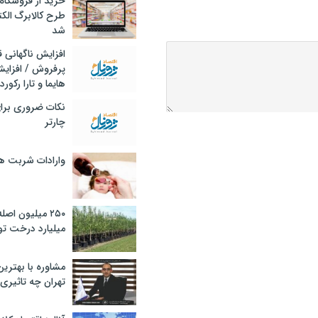
خرید از فروشگاه‌
طرح کالابرگ الک
شد
افزایش ناگهانی
پرفروش / افزایش
هایما و تارا رکورد
نکات ضروری برا
چارتر
وارادات شربت 
۲۵۰ میلیون اص
میلیارد درخت تو
مشاوره با بهتری
تهران چه تاثیری 