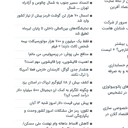
ن از نگاه سایت
انسداد مسیر جنوب به شمال چالوس و آزادراه
صاد آفرین
تهران ــ شمال
امسال ۷۰ هزار تن گوشت قرمز بیش از نیاز کشور
وارد شد
سرور از شرکت
 شتابان هاست
نمایشگاه‌های بین‌المللی داخلی تا پایان تیرماه
تعلیق شد
فقط یک میلیون و ۷۰۰ هزار موتورسیکلت بیمه
ی بیشتر
شخص ثالث دارند! + فیلم
خارجی؟ + لیست
مدافع ملی پوش: در پرسپولیس می مانم!
اهمیت قالیشویی، چرا قالیشویی مهم است؟
م حسابداری
هشدار جدی گوگل: کارمندان خارجی فعلا آمریکا
ه و به صرفه
را ترک نکنند
کشف بیش از ۱۱۸ کیلوگرم تریاک در استان یزد
ای پاتوبیولوژی
چگونه تلگرام به کمک ارز دیجیتال ۵۰۰ میلیارد دلار
 در تشخیص
درآمد کسب کرد؟
پیش بینی قیمت دلار امروز شنبه ۱۳ آبان
خصوصی سازی
تقوی: رمز حل مشکلات امروز کشور وحدت و
تصاد کلان در
یکپارچگی است
کاهش اقساط ماهانه وام نهضت ملی مسکن/