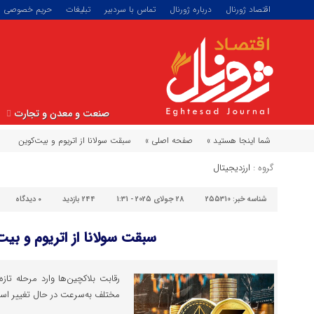
اقتصاد ژورنال
درباره ژورنال
تماس با سردبیر
تبلیغات
حریم خصوصی
صنعت و معدن و تجارت
شما اینجا هستید »
صفحه اصلی »
سبقت سولانا از اتریوم و بیت‌کوین
گروه :
ارزدیجیتال
شناسه خبر:
255310
28 جولای 2025 - 1:31
244 بازدید
۰
دیدگاه
سبقت سولانا از اتریوم و بیت
رقابت بلاکچین‌ها وارد مرحله تاز
مختلف به‌سرعت در حال تغییر اس