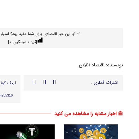
✅ آیا این خبر اقتصادی برای شما مفید بود؟ امتیاز 
[کل:
0
میانگین:
0
]
نویسنده:
اقتصاد آنلاین
اشتراک گذاری :
لینک کوتا
p=255310
📰 اخبار مشابه را مشاهده می کنید