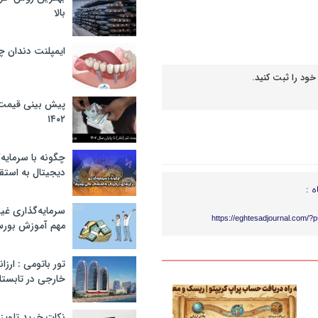
بالا
ایمپلنت دندان 
خود را ثبت کنید.
پیش بینی قیمت ت
۱۴۰۲
چگونه با سرمایه‌
دیجیتال به استق
ه :
سرمایه‌گذاری غ
https://eghtesadjournal.com/?
مهم آموزش بور
تور باتومی : ارزا
خارجی در تابستان ۰۲
نکات خرید تلویزیون