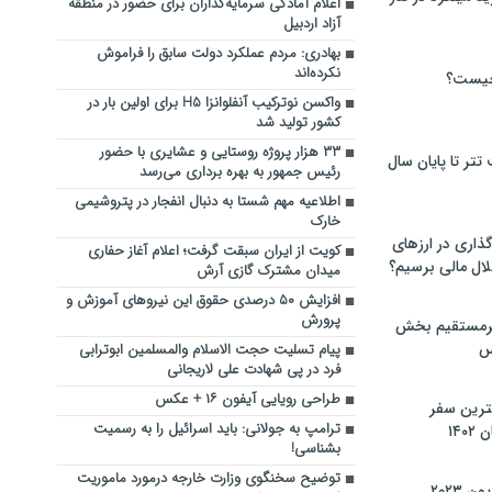
اعلام آمادگی سرمایه‌گذاران برای حضور در منطقه
آزاد اردبیل
بهادری: مردم عملکرد دولت سابق را فراموش
نکرده‌اند
چیست؟
واکسن نوترکیب آنفلوانزا H5 برای اولین بار در
کشور تولید شد
۳۳ هزار پروژه روستایی و عشایری با حضور
تر تا پایان سال
رئیس جمهور به بهره برداری می‌رسد
اطلاعیه مهم شستا به دنبال انفجار در پتروشیمی
خارک
گذاری در ارزهای
کویت از ایران سبقت گرفت؛ اعلام آغاز حفاری
لال مالی برسیم؟
میدان مشترک گازی آرش
افزایش ۵۰ درصدی حقوق این نیروهای آموزش و
پرورش
یرمستقیم بخش
س
پیام تسلیت حجت الاسلام والمسلمین ابوترابی
فرد در پی شهادت علی لاریجانی
طراحی رویایی آیفون ۱۶ + عکس
نترین سفر
ترامپ به جولانی: باید اسرائیل را به رسمیت
۱۴
بشناسی!
توضیح سخنگوی وزارت خارجه درمورد ماموریت
 ۲۰۲۳