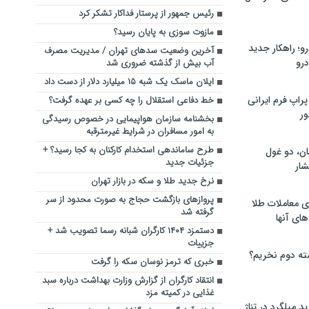
رئیس جمهور از پرستار فداکار تشکر کرد
مازوت سوزی به پایان رسید؟
؛ راهکار جدید
آخرین وضعیت سدهای تهران / مدیریت مصرف
رو
آب بیش از گذشته ضروری شد
ایلان ماسک یک شبه ۱۵ میلیارد دلار از دست داد
راپ فرم ایرانی
خط دفاعی استقلال را چه کسی بر عهده گرفت؟
ور
بخشنامه سازمان هواپیمایی در خصوص رسیدگی
به امور مسافران در شرایط غیرمترقبه
طرح ساماندهی استخدام کارکنان به کجا رسید؟ +
ان، دو غول
جزئیات جدید
ار
نرخ جدید طلا و سکه در بازار تهران
پروازهای بازگشت حجاج به صورت محدود از سر
ی معاملات طلا
گرفته شد
های آنها
دستمزد ۱۴۰۴ کارگران شبانه رسما تصویب شد +
جزییات
ته دوم نخریم؟
خبری که ترمز نوسان سکه را گرفت
انتقاد کارگران از گزارش وزارت بهداشت درباره سبد
غذایی در کمیته مزد
 میلگرد در تناژ