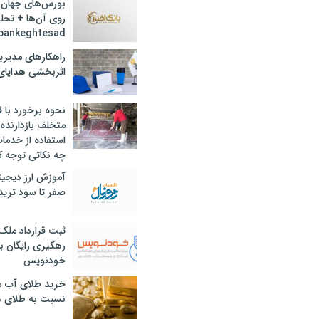
بورس‌های جهان 
روی آن‌ها + تحل
bankeghtesad
راهکارهای مدیری
اثربخشی هدایای 
نحوه برخورد با ق
متخلف بازدارنده
استفاده از خدما
چه نکاتی توجه ک
آموزش ارز دیجیت
صفر تا سود ترید 
ثبت قرارداد ملک
رهگیری رایگان با
خودنویس
خرید طلای آب ش
نسبت به طلای د