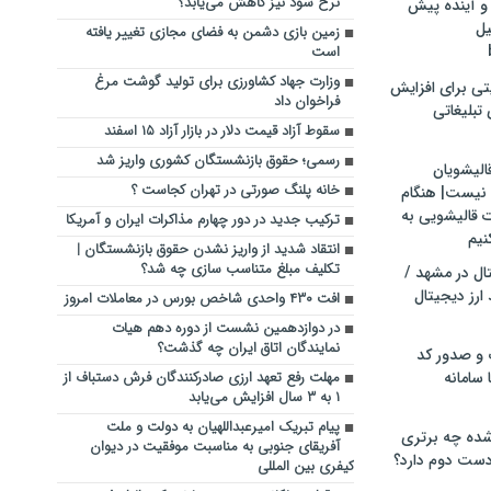
نرخ سود نیز کاهش می‌یابد؟
و آینده پیش
یل
زمین بازی دشمن به فضای مجازی تغییر یافته
است
وزارت جهاد کشاورزی برای تولید گوشت مرغ
تی برای افزایش
فراخوان داد
تبلیغاتی
سقوط آزاد قیمت دلار در بازار آزاد ۱۵ اسفند
رسمی؛ حقوق بازنشستگان کشوری واریز شد
الیشویان
خانه پلنگ صورتی در تهران کجاست ؟
 نیست| هنگام
ت قالیشویی به
ترکیب جدید در دور چهارم مذاکرات ایران و آمریکا
نیم
انتقاد شدید از واریز نشدن حقوق بازنشستگان |
تکلیف مبلغ متناسب سازی چه شد؟
ال در مشهد /
ارز دیجیتال
افت ۴۳۰ واحدی شاخص بورس در معاملات امروز
در دوازدهمین نشست از دوره دهم هیات
نمایندگان اتاق ایران چه گذشت؟
 و صدور کد
 سامانه
مهلت رفع تعهد ارزی صادرکنندگان فرش دستباف از
۱ به ۳ سال افزایش می‌یابد
پیام تبریک امیرعبداللهیان به دولت و ملت
ده چه برتری
آفریقای جنوبی به مناسبت موفقیت در دیوان
ست دوم دارد؟
کیفری بین المللی