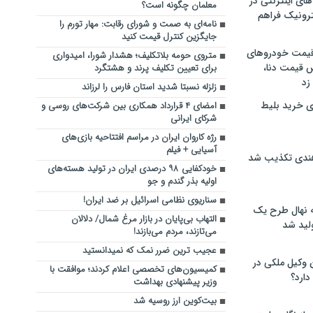
های اینترنتی در
معلمان چگونه است؟
ترونیک فراهم
نامه‌ای به صمت و شورای رقابت: مهار تورم را
جایگزین کنترل قیمت کنید
 قیمت خودروهای
متروی حومه بلاتکلیف؛ هشدار شورا، امیدواری
 قیمت دنا،
برای تعیین تکلیف پرند و هشتگرد
 زد
زلزله نسبتا شدید استان فارس را لرزاند
ی خرید بلیط
امضای ۴ قرارداد همکاری بین شرکت‌های روسی و
شرکای ایرانی
رژه کاروان ایران در مراسم افتتاحیه بازی‌های
آسیایی + فیلم
هندی تکذیب شد
خودکفایی ۹۸ درصدی ایران در تولید هسته‌های
اولیه بذر گندم و جو
سناریوی نظامی اسرائیل بر ضد ایران!
له نهال طرح یک
التهاب بی‌پایان در بازار مرغ شمال/ دلالان
لید شد
می‌تازند، مردم می‌بازند!
عجیب ترین ضرر نمک که نمیدانستید
ن وکیل ملکی در
کمیسیون‌های تخصصی اعلام کردند؛ موافقت با
دارد؟
وزیر پیشنهادی بهداشت
بیت‌کوین ارز روسیه شد