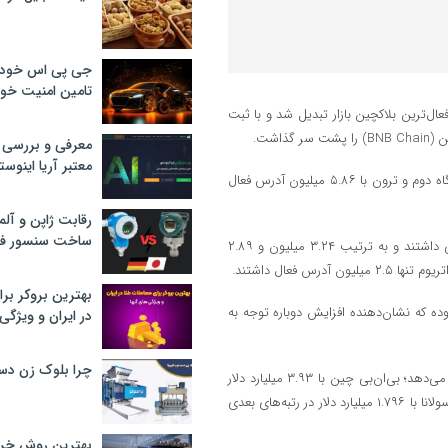
جی پی اس خودرو
تامین امنیت خود
فعال‌ترین بلاکچین بازار تبدیل شد و با ثبت
معرفی و بررسی پ
معتبر آریا اینوست
طبق داده‌های جدید نانسن، بی‌ان‌بی چین با ۱۰.۱۴ میلیون آدرس فعال در جایگاه دوم و ترون با ۵.۸۶ میلیون آدرس فعال
رقابت ژاپن و آلم
ساخت سنسور فش
حتی شبکه‌های تازه‌واردی مانند اس‌ای‌آی (SEI) و آپتوس نیز رشد قابل‌توجهی داشتند و به ترتیب ۳.۲۴ میلیون و ۲.۸۹
بهترین بروکر برا
 همه شبکه‌ها سریع‌تر بوده که نشان‌دهنده افزایش دوباره توجه به
در ایران و ویژگی‌
چرا بلوک زن دس
از سوی دیگر، آمار حجم معاملات صرافی‌های غیرمتمرکز تصویر متفاوتی ارائه می‌دهد؛ بی‌ان‌بی چین با ۳.۹۳ میلیارد دلار
حجم معاملات روزانه در صدر است و پس از آن، اتریوم با ۲.۳۴ میلیارد دلار و سولانا با ۱.۷۹۶ میلیارد دلار در رتبه‌های بعدی
بهترین روش خرید