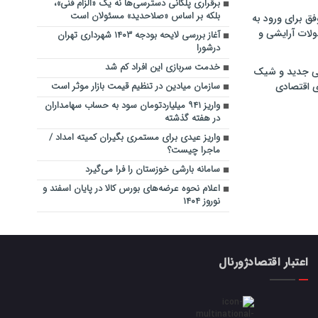
برقراری پلکانی دسترسی‌ها نه یک «الزام فنی»،
بلکه بر اساس «صلاحدید» مسئولان است
فق برای ورود به
ولات آرایشی و
آغاز بررسی لایحه بودجه ۱۴۰۳ شهرداری تهران
درشورا
خدمت سربازی این افراد کم شد
ی جدید و شیک
ی اقتصادی
سازمان میادین در تنظیم قیمت بازار موثر است
واریز ۹۴۱ میلیاردتومان سود به حساب سهامداران
در هفته گذشته
واریز عیدی برای مستمری بگیران کمیته امداد /
ماجرا چیست؟
سامانه بارشی خوزستان را فرا می‌گیرد
اعلام نحوه عرضه‌های بورس کالا در پایان اسفند و
نوروز ۱۴۰۴
اعتبار اقتصادژورنال