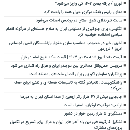
فوری / یارانه بهمن ۱۴۰۲ کی واریز می‌شود؟
معاون رئیس بانک مرکزی خیال همه را راحت کرد
سایت تیراندازی شرق استان در پردیس احداث می‌شود
انگلیس: برای جلوگیری از دستیابی ایران به سلاح هسته‌ای از هرگونه اقدام
سیاسی استفاده خواهیم کرد
آخرین خبر در خصوص متناسب سازی حقوق بازنشستگان تامین اجتماعی
امروز ۹ فروردین
قیمت طلا امروز شنبه ۳۰ تیر ۱۴۰۳ | قیمت سکه طرح امام در بازار
سرویس حمل‌ونقل مسافری بین دو بندر ایران و عراق راه اندازی می‌شود
پزشکیان: سازمان اکو پلی برای اتصال ملت‌های منطقه است
واشنگتن‌پست: نتانیاهو گفته به تاسیسات هسته‌ای و نفتی ایران حمله
نمی‌کند
جابجایی بیش از ۴۷ هزار زائر اربعین از مبدا استان تهران به مرزها
ترامپ: موقعیت اوکراین ضعیف است
دستگیری ‌۵ هزار زمین‌ خوار در کشور
تشکیل کارگروه فنی بین راه آهن‌های ایران و عراق برای تسریع در تکمیل
پروژه‌های مشترک