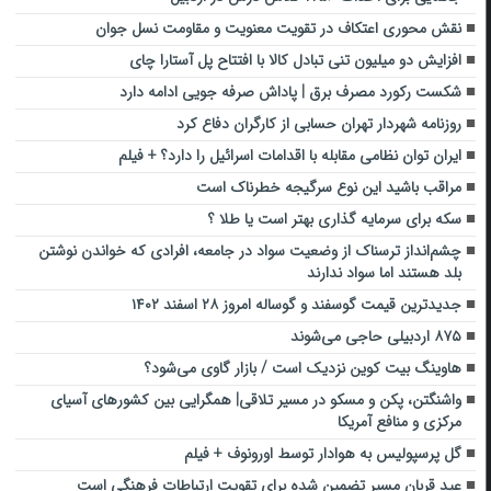
نقش محوری اعتکاف در تقویت معنویت و مقاومت نسل جوان
افزایش دو میلیون تنی تبادل کالا با افتتاح پل آستارا چای
شکست رکورد مصرف برق | پاداش صرفه جویی ادامه دارد
روزنامه شهردار تهران حسابی از کارگران دفاع کرد
ایران توان نظامی مقابله با اقدامات اسرائیل را دارد؟ + فیلم
مراقب باشید این نوع سرگیجه خطرناک است
سکه برای سرمایه گذاری بهتر است یا طلا ؟
چشم‌انداز ترسناک از وضعیت سواد در جامعه، افرادی که خواندن نوشتن
بلد هستند اما سواد ندارند
جدیدترین قیمت گوسفند و گوساله امروز ۲۸ اسفند ۱۴۰۲
۸۷۵ اردبیلی حاجی می‌شوند
هاوینگ بیت کوین نزدیک است / بازار گاوی می‌شود؟
واشنگتن، پکن و مسکو در مسیر تلاقی| همگرایی بین کشورهای آسیای
مرکزی و منافع آمریکا
گل پرسپولیس به هوادار توسط اورونوف + فیلم
عید قربان مسیر تضمین شده برای تقویت ارتباطات فرهنگی است