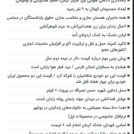
راه‌اندازی تاکسی هوایی بین جزایر کیش، قشم، هندورابی و بوموسی
تعداد مصدومان الهلال به ۹ نفر رسید
همه ماجرای همسان سازی و متناسب سازی حقوق بازنشستگان در مجلس
۷سال زندان برای زن‌ هفت‌تیرکش به جرم شوهرکشی
ایلان ماسک به کمک اردوغان آمد
تاکید کمیته حمل و نقل و ترانزیت اکو بر افزایش مناسبات تجاری
کشور‌های عضو
پیش بینی مهم درباره قیمت دلار در نیمه دوم سال
هشدار به مسافران استان فارس / عید فطر هوا بارانی است
قیمت این دو خودرو متقاضیان را شوکه کرد / قیمت این دو محصول ایران
خودرو برای چهار هفته قفل شد
محل تدفین شهید حسن نصرالله در بیروت + فیلم
عوامل قمه‌کشی در میدان جهاد زنجان روانه زندان شدند
اهدا ۵۰۰ بسته معیشتی به خانواده‌های زندانیان در بوشهر
نرم‌افزار جاسوسی در محصولات اپل!
اسامی شهدای حادثه کرمان اعلام شد + لیست
طرح جذاب بانک مرکزی برای مردم | کارت اعتباری چیست؟