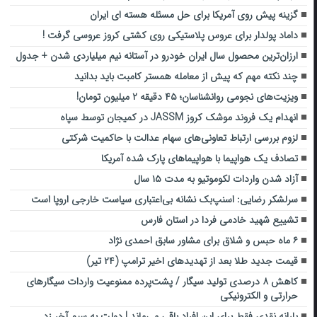
گزینه پیش روی آمریکا برای حل مسئله هسته ای ایران
داماد پولدار برای عروس پلاستیکی روی کشتی کروز عروسی گرفت !
ارزان‌ترین محصول سال ایران خودرو در آستانه نیم میلیاردی شدن + جدول
چند نکته مهم که پیش از معامله همستر کامبت باید بدانید
ویزیت‌های نجومی روانشناسان؛ ۴۵ دقیقه ۲ میلیون تومان!
انهدام یک فروند موشک کروز JASSM در کمیجان توسط سپاه
لزوم بررسی ارتباط تعاونی‌های سهام عدالت با حاکمیت شرکتی
تصادف یک هواپیما با هواپیماهای پارک شده آمریکا
آزاد شدن واردات لکوموتیو به مدت ۱۵ سال
سرلشکر رضایی: اسنپ‌بک نشانه بی‌اعتباری سیاست خارجی اروپا است
تشییع شهید خادمی فردا در استان فارس
۶ ماه حبس و شلاق برای مشاور سابق احمدی نژاد
قیمت جدید طلا بعد از تهدیدهای اخیر ترامپ (۲۴ تیر)
کاهش ۸ درصدی تولید سیگار / پشت‌پرده ممنوعیت واردات سیگارهای
حرارتی و الکترونیکی
یارانه نقدی فقط برای این افراد باقی می‌ماند | دولت به سیم آخر زد