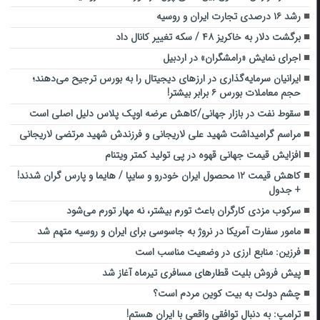
رشد ۱۶ درصدی تجارت ایران و روسیه
برگشت دلار به خاکریز ۴۸ / سکه تغییر کانال داد
اجرای نمایش «رامشگران» در اردبیل
ایرانیان سرمایه‌گذاری در ارزهای دیجیتال را به بورس ترجیح می‌دهند؛
حجم معاملات بورس ۶ برابر بیشتر!
سقوط نفت در بازار جهانی/کاهش عرضه اوپک پلاس دلیل اصلی است
مراسم گرامیداشت شهید علی لاریجانی و فرزندش شهید مرتضی لاریجانی
افزایش قیمت جهانی قهوه در پی تولید کمتر ویتنام
کاهش قیمت ۱۲ محصول ایران خودرو و سایپا / هایما و پارس گران شدند!
+ جدول
سرکوب مزدی کارگران باعث تورم بیشتر، نه مهار تورم می‌شود
مامور سفارت آمریکا در نروژ به جاسوسی برای ایران و روسیه متهم شد
فرزین: منابع ارزی در وضعیت مناسب است
پیش فروش بلیت‌ قطارهای مسافری تیرماه آغاز شد
چشم دولت به بیت کوین مردم است؟
ترامپ: به دنبال توافقی واقعی با ایران هستم!