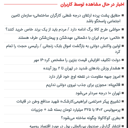
اخبار در حال مشاهده توسط کاربران
حقایق پشت پرده ارتقای درجه شغلی کارگران ساختمانی؛ سازمان تامین
اجتماعی پاسخگو باشد
حواشی طرح کالا برگ ادامه دارد / مردم باید از یک برند خاص خرید کنند؟
خاتمی: مردم ایران با دشمنانی عهدشکن و پیمان‌شکن طرف‌ هستند
اولین واکنش دولتی به بازگشت اموال بابک زنجانی / رئیسی حجت را تمام
کرد
دولت تکلیف افزایش قیمت بنزین را مشخص کرد-۱۶ مهر
هشدار وزش بادهای شدید در تهران تا ۲ روز آینده
امروز جبهه مقاومت در نقطه اوج خود قرار دارد
قائم‌پناه: ‌مجوزی برای جذب ‌نیروی دولتی ‌نداریم
تهران ۱۰ درجه سردتر می‌شود
تشییع پیکر «مرتضی ابراهیمی‌کارشک» شهید مدافع وطن در قاینات
پرسپولیس ۱۴۰۲ با ۳۲۵ میلیارد تومان بسته شد + جزییات
بطری کوکاکولا چگونه ساخته می‌شود؟
انتشار گزارش صندوق بین‌المللی پول در مورد اقتصاد روسیه