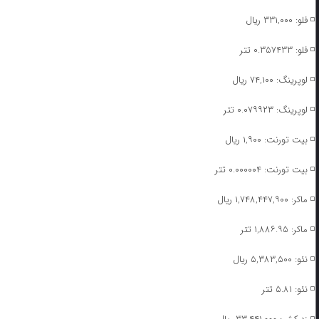
◽️ فلو: ۳۳۱,۰۰۰ ریال
◽️ فلو: ۰.۳۵۷۴۳۳ تتر
◽️ لوپرینگ: ۷۴,۱۰۰ ریال
◽️ لوپرینگ: ۰.۰۷۹۹۲۳ تتر
◽️ بیت تورنت: ۱,۹۰۰ ریال
◽️ بیت تورنت: ۰.۰۰۰۰۰۴ تتر
◽️ ماکر: ۱,۷۴۸,۴۴۷,۹۰۰ ریال
◽️ ماکر: ۱,۸۸۶.۹۵ تتر
◽️ نئو: ۵,۳۸۳,۵۰۰ ریال
◽️ نئو: ۵.۸۱ تتر