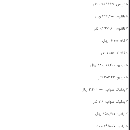
◽️ تزوس: ۰.۷۵۹۶۶۵ تتر
◽️ فانتوم: ۶۴۶,۴۰۰ ریال
◽️ فانتوم: ۰.۶۹۷۶۸۹ تتر
◽️ گالا: ۱۴,۰۰۰ ریال
◽️ گالا: ۰.۰۱۵۱۱۷ تتر
◽️ مونرو: ۲۸۰,۱۷۱,۲۰۰ ریال
◽️ مونرو: ۳۰۲.۴۳ تتر
◽️ پنکیک سواپ: ۲,۴۰۹,۰۰۰ ریال
◽️ پنکیک سواپ: ۲.۶ تتر
◽️ ایاس: ۴۵۸,۷۰۰ ریال
◽️ ایاس: ۰.۴۹۵۰۰۷ تتر