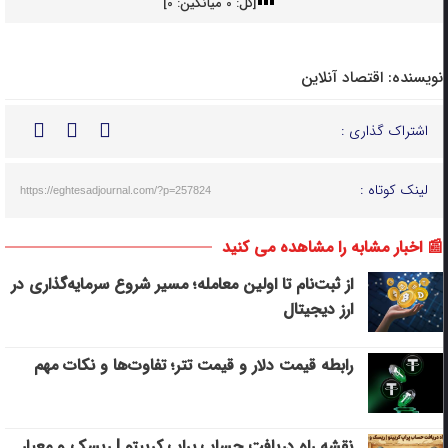
[کل:
0
میانگین:
0
]
نویسنده:
اقتصاد آنلاین
اشتراک گذاری :
لینک کوتاه :
https://eghtesadjournal.com/?p=257824
📰 اخبار مشابه را مشاهده می کنید
از ثبت‌نام تا اولین معامله؛ مسیر شروع سرمایه‌گذاری در
ارز دیجیتال
رابطه قیمت دلار و قیمت تتر؛ تفاوت‌ها و نکات مهم
نقشه راه دریافت حساب پراپ کریپتو | ریسک‌ و معیار