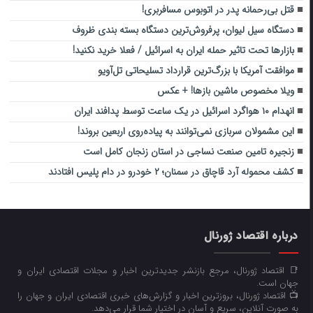
قتل بی‌رحمانه پدر در اتوبوس مسافربری!
دستگاه سیل لیوان، پرفروش‌ترین دستگاه بسته بندی ظروف
بازارها تحت تاثیر حمله ایران به اسرائیل / فعلا خرید نکنید!
موافقت آمریکا با بزرگ‌ترین قرارداد تسلیحاتی تل‌آویو
ویلا مخصوص ماشین بازها! + عکس
انهدام ۱۰ هواگرد اسرائیل در یک ساعت توسط پدافند ایران
این مشمولان سربازی نمی‌توانند به پیاده‌روی اربعین بروند!
زنجیره تامین صنعت نساجی در استان زنجان کامل است
کشف محموله آرد قاچاق در سمنان؛ ۲ خودرو در دام پلیس افتادند
درباره اقتصاد ژورنال
📑 اقتصاد ژورنال، مرجع بازنشر جدیدترین اخبار و مجلات اقتصادی ایران و
جهان است.
📺 اقتصاد ژورنال، بروزترین اخبار و گزارش‌های خبری اقتصادی ایران و جهان را
به صورت آنلاین، سریع و آسان در اختیار شما قرار می‌‌دهد.