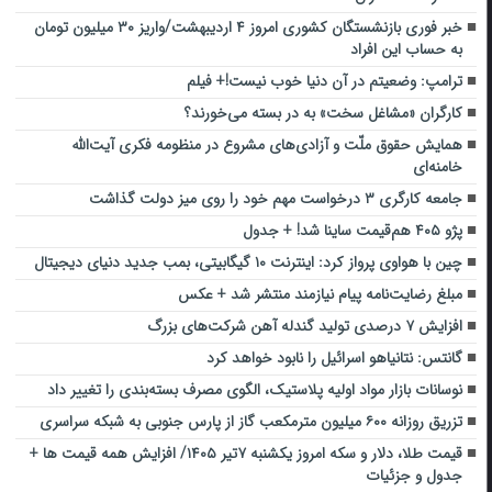
خبر فوری بازنشستگان کشوری امروز ۴ اردیبهشت/واریز ۳۰ میلیون تومان
به حساب این افراد
ترامپ: وضعیتم در آن دنیا خوب نیست!+ فیلم
کارگران «مشاغل سخت» به در بسته می‌خورند؟
همایش حقوق ملّت و آزادی‌های مشروع در منظومه فکری آیت‌الله
خامنه‌ای
جامعه کارگری ۳ درخواست مهم خود را روی میز دولت گذاشت
پژو ۴۰۵ هم‌قیمت ساینا شد! + جدول
چین با هواوی پرواز کرد: اینترنت ۱۰ گیگابیتی، بمب جدید دنیای دیجیتال
مبلغ رضایت‌نامه پیام نیازمند منتشر شد + عکس
افزایش ۷ درصدی تولید گندله آهن شرکت‌های بزرگ
گانتس: نتانیاهو اسرائیل را نابود خواهد کرد
نوسانات بازار مواد اولیه پلاستیک، الگوی مصرف بسته‌بندی را تغییر داد
تزریق روزانه ۶۰۰ میلیون مترمکعب گاز از پارس جنوبی به شبکه سراسری
قیمت طلا، دلار و سکه امروز یکشنبه ۷تیر ۱۴۰۵/ افزایش همه قیمت ها +
جدول و جزئیات