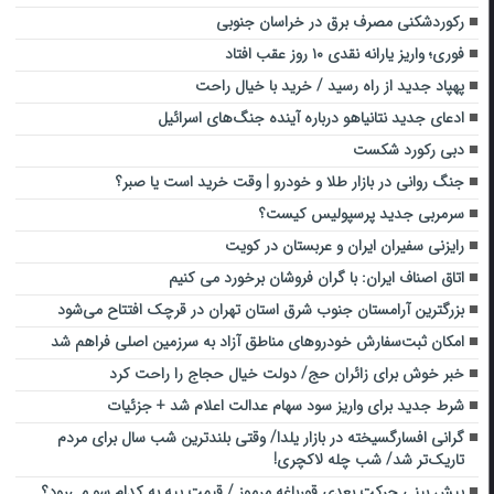
رکوردشکنی مصرف برق در خراسان جنوبی
فوری؛ واریز یارانه نقدی ۱۰ روز عقب افتاد
پهپاد جدید از راه رسید / خرید با خیال راحت
ادعای جدید نتانیاهو درباره آینده جنگ‌های اسرائیل
دبی رکورد شکست
جنگ روانی در بازار طلا و خودرو | وقت خرید است یا صبر؟
سرمربی جدید پرسپولیس کیست؟
رایزنی سفیران ایران و عربستان در کویت
اتاق اصناف ایران: با گران فروشان برخورد می کنیم
بزرگترین آرامستان جنوب شرق استان تهران در قرچک افتتاح می‌شود
امکان ثبت‌سفارش خودروهای مناطق آزاد به سرزمین اصلی فراهم شد
خبر خوش برای زائران حج/ دولت خیال حجاج را راحت کرد
شرط جدید برای واریز سود سهام عدالت اعلام شد + جزئیات
گرانی افسارگسیخته در بازار یلدا/ وقتی بلندترین شب سال برای مردم
تاریک‌تر شد‌/ شب چله لاکچری!
پیش بینی حرکت بعدی قورباغه مرموز / قیمت پپه به کدام سو می‌رود؟