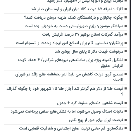
تجارت ایران و اکو به بیش از ۱۰میلیارد دلار رسید
اتابک: تعرفه ۸۷ درصد کالا میان ایران و ارمنستان صفر شد
چگونه جانبازان و بازنشستگان کمک هزینه درمان دریافت کنند؟
سرلشکر موسوی: رژیم صهیونیستی دست به خودزنی زده است
درآمد گمرکات استان بوشهر ۲۷ درصد افزایش یافت
پزشکیان: نخستین گام برای اصلاح امور ایجاد وحدت و انسجام است
سرنوشت قیمت دلار تا پایان سال روشن شد
تشکیل کمیته ویژه برای ساماندهی نیروهای شرکتی/ ۴ هدف لایحه
افزایش حقوق
تصدی گری دولت کاهش می یابد| لغو بخشنامه های زائد در شورای
اقتصاد
قیمت طلا از دلار هم گرانتر شد | بازار طلا تا ۱ شهریور خود را چگونه گذراند
؟
قیمت شاهین دنده‌ای سقوط کرد + جدول
مالیات اصناف وصول می‌شود، اما به تشکل‌های صنفی پرداخت نمی‌شود
فرصت ایران برای عبور از پیچ نفتی
دادگستری قم حامی تولید، صلح اجتماعی و شفافیت قضایی است