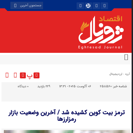
پ
گروه :
ارزدیجیتال
شناسه خبر:
258560
06 آگوست 2025 - 13:31
229 بازدید
۰
دیدگاه
ترمز بیت کوین کشیده شد / آخرین وضعیت بازار
رمزارز‌ها