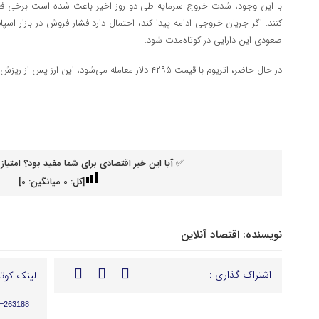
با این وجود، شدت خروج سرمایه طی دو روز اخیر باعث شده است برخی فعالا
کنند. اگر جریان خروجی ادامه پیدا کند، احتمال دارد فشار فروش در بازار اسپات
صعودی این دارایی در کوتاه‌مدت شود.
در حال حاضر، اتریوم با قیمت ۴۲۹۵ دلار معامله می‌شود، این ارز پس از ریزش تا ۴۲۰۰ وارد روند بهبودی شده است.
✅ آیا این خبر اقتصادی برای شما مفید بود؟ امتیاز 
[کل:
0
میانگین:
0
]
نویسنده:
اقتصاد آنلاین
اشتراک گذاری :
لینک کوتا
p=263188