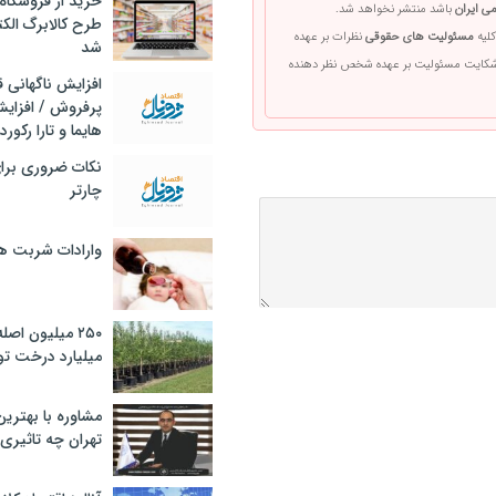
خرید از فروشگاه‌
ی ایران
باشد منتشر نخواهد شد.
طرح کالابرگ الک
کلیه
مسئولیت های حقوقی
نظرات بر عهده
شد
 شکایت مسئولیت بر عهده شخص نظر دهنده
افزایش ناگهانی
پرفروش / افزایش
هایما و تارا رکورد
نکات ضروری برا
چارتر
وارادات شربت 
۲۵۰ میلیون اص
میلیارد درخت تو
مشاوره با بهتری
تهران چه تاثیری 