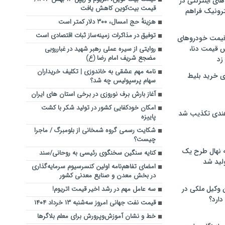
های اینترنتی در
قیمت بیت‌کوین کاهش یافت
ترونیک فراهم
هزینهٔ حج امسال، ۳۰۰ دلار کمتر است
توفیق در مذاکرات زمینه‌ساز ثبات اقتصادی است
 قیمت خودروهای
 قیمت دنا،
روایتی از سیره عملی رهبر شهید در غبارروبی
مضجع شریف امام رضا (ع)
 زد
نامه مهم عشقی به خاندوزی | تکلیف خریداران
ی خرید بلیط
سهام پرسپولیس چه شد؟
آغاز بارش برف نوروزی در برخی استان های ایران
امکان خودکفایی کشور در تولید شکر با کشت
هندی تکذیب شد
پاییزه
شکایت رسمی گروه شمخانی از بلومبرگ / ماجرا
چیست؟
له نهال طرح یک
کنایه سنگین سخنگوی رئیسی به روحانی/سند
لید شد
امضای تفاهم‌نامه اولین کنسرسیوم سرمایه‌گذاری
در بخش معدن و صنایع معدنی کشور
ن وکیل ملکی در
سه عامل مهم در رشد اخیر قیمت اتریوم!
دارد؟
قیمت نفت جهانی امروز سه‌شنبه ۱۳ خرداد ۱۴۰۴
خط و نشان آموزش‌وپرورش برای معلم بلاگرها