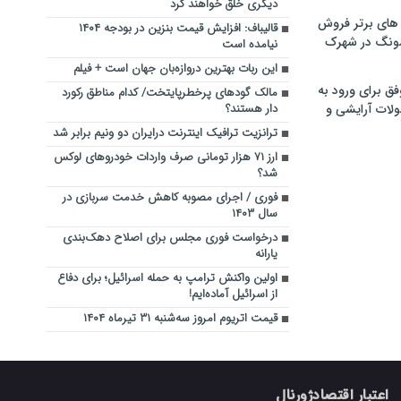
دیگری خلق خواهند کرد
های برتر فروش
قالیباف: افزایش قیمت بنزین در بودجه ۱۴۰۴
سونگ در شهرک
نیامده است
این ربات بهترین دروازه‌بان جهان است + فیلم
فق برای ورود به
مالک گودهای پرخطرپایتخت/ کدام مناطق رکورد
ولات آرایشی و
دار هستند؟
ترانزیت ترافیک اینترنت درایران دو ونیم برابر شد
ارز ۷۱ هزار تومانی صرف واردات خودروهای لوکس
شد؟
فوری / اجرای مصوبه کاهش خدمت سربازی در
سال ۱۴۰۳
درخواست فوری مجلس برای اصلاح دهک‌بندی
یارانه
اولین واکنش ترامپ به حمله اسرائیل؛ برای دفاع
از اسرائیل آماده‌ایم!
قیمت اتریوم امروز سه‌شنبه ۳۱ تیرماه ۱۴۰۴
اعتبار اقتصادژورنال