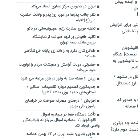
و آینده پیش
ایران در بلاروس مرکز تجاری ایجاد می‌کند
یل
نظر جالب پدرها در مورد روز پدر و ولادت حضرت
علی(ع)+فیلم
تی برای افزایش
تخلیه فوری سفارت رژیم صهیونیستی در باکو
تبلیغاتی
تاکید طغیانی بر لزوم صیانت از نمایشگاه
بورس،بانک،بیمه تهران
الیشویان
طلافروشان ملزم به راه‌اندازی پایانه فروشگاهی
 نیست| هنگام
هستند
ت قالیشویی به
حضرتی: دولت آرامش و معیشت مردم را اولویت
نیم
خود می‌داند
ال در مشهد /
روغن از هفته بعد به وفور در بازار عرضه می شود
ارز دیجیتال
جدیدترین تصمیم درباره تقسیمات استانی /
استان‌های جدید روی نقشه کشور!
 و صدور کد
افزایش ۹ درصدی مصرف سوخت در خراسان
 سامانه
رضوی طی نوروز
تأکید دستگاه قضا بر مصادره اموال
قاچاقچیان/ مصادره اموال می‌تواند بازدارندگی
ده چه برتری
واقعی ایجاد کند
ست دوم دارد؟
حاجی بابایی: ملت ایران در ۲۲ بهمن حماسه