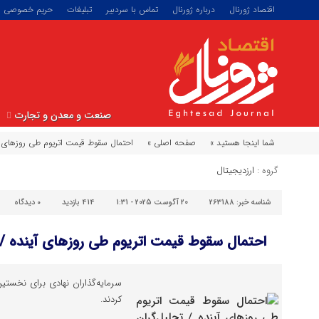
اقتصاد ژورنال
درباره ژورنال
تماس با سردبیر
تبلیغات
حریم خصوصی
صنعت و معدن و تجارت
شما اینجا هستید »
صفحه اصلی »
احتمال سقوط قیمت اتریوم طی روزهای آی
گروه :
ارزدیجیتال
شناسه خبر:
263188
20 آگوست 2025 - 1:31
414 بازدید
۰
دیدگاه
احتمال سقوط قیمت اتریوم طی روزهای آینده / 
سرمایه‌گذاران نهادی برای نخستی
کردند.