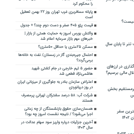
را محکوم کرد
پایانه مسافربری غرب تهران روز ۲۲ بهمن تعطیل
است
چیست؟
قیمت پژو ۴۰۵ صفر و دست دوم چند؟ + جدول
واکنش بورس امروز به حمایت همتی از بازار |
خبرهای مهم بازار سرمایه اعلام شد
تر تا پایان سال
مسکن ۲۵متری یا حداقل ۵۰متری؟
احتمال جیره‌بندی گاز در زمستان/ نفت به خانه‌ها
برمی‌گردد؟
گذاری در ارزهای
حضور ۵ تیم خارجی در جام کشتی شهید
لال مالی برسیم؟
هاشمی‌نژاد قطعی شد
اعتراض سازمان بنادر به جلوگیری از میزبانی ایران
در روز دریانوردی
یرمستقیم بخش
س
شرکت آب: ۵۸ درصد مشترکان تهرانی پرمصرف
هستند
همسان‌سازی حقوق بازنشستگان از چه زمانی
نترین سفر
اجرا می‌شود؟ / نتیجه نشست امروز چه بود؟
۱۴
آخرین جزئیات درباره واریز سود سهام عدالت در
سال ۱۴۰۳
 ۲۰۲۳