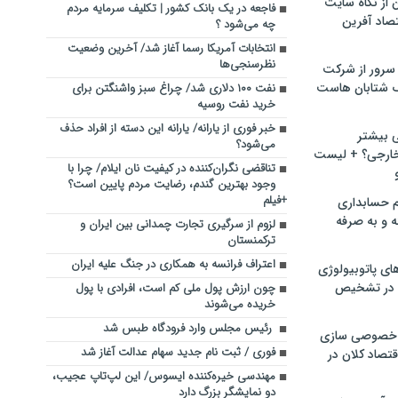
ن از نگاه سایت
فاجعه در یک بانک کشور | تکلیف سرمایه مردم
صاد آفرین
چه می‌شود ؟
انتخابات آمریکا رسما آغاز شد/ آخرین وضعیت
نظرسنجی‌ها
سرور از شرکت
 شتابان هاست
نفت ۱۰۰ دلاری شد/ چراغ سبز واشنگتن برای
خرید نفت روسیه
خبر فوری از یارانه/ یارانه این دسته از افراد حذف
ی بیشتر
می‌شود؟
خارجی؟ + لیست
تناقضی نگران‌کننده در کیفیت نان ایلام/ چرا با
وجود بهترین گندم، رضایت مردم پایین است؟
+فیلم
م حسابداری
ه و به صرفه
لزوم از سرگیری تجارت چمدانی بین ایران و
ترکمنستان
اعتراف فرانسه به همکاری در جنگ علیه ایران
ای پاتوبیولوژی
 در تشخیص
چون ارزش پول ملی کم است، افرادی با پول
خریده می‌شوند
رئیس مجلس وارد فرودگاه طبس شد
خصوصی سازی
فوری / ثبت نام جدید سهام عدالت آغاز شد
تصاد کلان در
مهندسی خیره‌کننده ایسوس/ این لپ‌تاپ عجیب،
دو نمایشگر بزرگ دارد