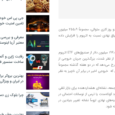
جی پی اس خودرو
تامین امنیت خود
به گزارش اقتصادآنلاین به نقل از فرارو، داده‌های آنچین نشان می‌دهد که در دو روز کاری متوالی، مجموعاً ۲۵۵٫۹ میلیون
اق نهادی نسبت به اتریوم را افزایش داده
معرفی و بررسی پ
معتبر آریا اینوست
طبق داده‌های فرساید اینوسترز، روز جمعه و دوشنبه، ۲۴ و ۲۷ مرداد ۵۹٫۳ و ۱۹۶٫۶ میلیون دلار از صندوق‌های ETF اتریوم
رقابت ژاپن و آلم
 میلیون دلاری را رقم زد که از نظر شدت، بزرگ‌ترین جریان خروجی از
ساخت سنسور فش
خ می‌دهد که در دو هفته گذشته مجموعاً
یمی که خروجی اخیر در برابر آن ناچیز به نظر
بهترین بروکر برا
در ایران و ویژگی‌
عه، نشانه‌ای هشداردهنده برای بازار تلقی
 کوتاه‌مدت یا ترس از نوسانات احتمالی در
چرا بلوک زن دس
های نهادی لزوماً نشانه تغییر بنیادین در
ه شود.
بهترین روش خرید