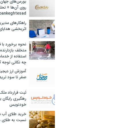
بورس‌های جهان 
روی آن‌ها + تحل
bankeghtesad
راهکارهای مدیری
اثربخشی هدایای 
نحوه برخورد با ق
متخلف بازدارنده
استفاده از خدما
چه نکاتی توجه ک
آموزش ارز دیجیت
صفر تا سود ترید 
ثبت قرارداد ملک
رهگیری رایگان با
خودنویس
خرید طلای آب ش
نسبت به طلای د