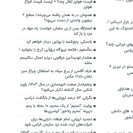
قیمت هواپز تفال چند؟ + لیست قیمت انواع
هواپز
همچنان در به همان پاشنه می‌چرخد/ سطح ۲
میلیون واحدی از دست می‌رود؟
بازار لپ‌تاپ /
استوک به این
انصارالله یمن از بن سلمان خواست راه جهاد در
غزه را باز کند
زلنسکی: پنج‌شنبه با پوتین دیدار خواهم کرد
ماشین لباسشویی‎های ایرانی چند؟
متأسفیم ؛ فاتحه نیروگاه برق‌آبی کرج را بخوانید !
 پلاس
هشدار تهدیدآمیز عراقچی درباره اعمال مکانیسم
ماشه
و در تبریز +
عارف آقاسی از برج میلاد به استقلال چراغ سبز
صی
نشان داد!+ عکس
چشم‌انداز صنعت انبوه‌سازی در سال ۱۴۰۳/ رکورد
ن هدایای
شکنی سال گذشته تکرار می‌شود؟
تریان
نگرانی ۵۶ درصد اروپایی‌ها از بازگشت ترامپ
روایت “تسنیم” از یک محرم، ۱۰ محله با رسم
ت های دانش
دیرینه “محرم پلاخور” کیاسری‌ها
کشور
تجدید ارزیابی تمام طبقات دارایی‌ها برای
شرکت‌های ثبت شده نزد سازمان الزامی شود
قیمت بیت کوین، اتریوم و ریپل ۱۳ بهمن ۱۴۰۳/