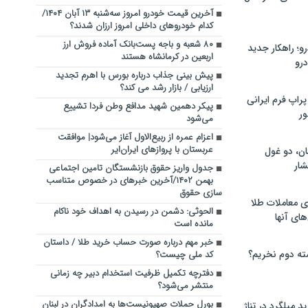
آخرین قیمت خودرو امروز سه‌شنبه ۱۳ آبان ۱۴۰۴/
کدام خودروهای داخلی امروز ارزان شدند؟
۸۰ شعبه و باجه پست‌بانک آماده فروش ارز
؛ راهکار جدید
اربعین در کرمانشاه هستند
رو
پیش بینی جذاب درباره بورس با اهرم تجدید
ارزیابی / بازار رشد می کند؟
راپ فرم ایرانی
پیکر دهمین شهید مدافع وطن فردا تشییع
ور
می‌شود
اعزام‌ عمره از ربیع‌الاول آغاز می‌شود| موافقت
عربستان با پروازهای ایران‌ایر
ان، دو غول
ار
جدول واریز حقوق بازنشستگان تامین اجتماعی
بهمن ۱۴۰۲/آخرین خبر‌های در خصوص متناسب
سازی حقوق
ی معاملات طلا
الحوثی: دشمن در رسیدن به اهداف خود ناکام
های آنها
مانده است
خبر مهم درباره صورت حساب خرید طلا / داستان
ته دوم نخریم؟
کد ملی چیست؟
دفترچه تکمیل ظرفیت استخدام دبیر چه زمانی
منتشر می‌شود؟
بورل حملات صهیونیست‌ها به امدادگران در لبنان
 میلگرد در تناژ