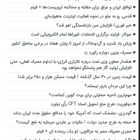
توافق ایران و عراق برای مقابله و محاکمه تروریست‌ها + فیلم
قدمی رو به جلو در نحوه فعالیت اینترنت ماهواره‌ای
خبر فوری/ افزایش سن بازنشستگی لغو شد؟
جوکار: فرایند برگزاری انتخابات شوراها تمام الکترونیکی است
وزش باد شدید و گردوخاک از امروز تا پایان هفته در برخی مناطق کشور
مصرف بنزین دوباره رکورد زد
هشدار معاون وزیر نفت درباره ناترازی انرژی؛ با تداوم مصرف فعلی، حتی
افزایش تولید گاز هم پاسخگو نخواهد بود
قیمت زمین در ۳۰ سال گذشته / قیمت مسکن هزار و ۶۵۰ برابر شد!
چرا این مردان بارور نیستند؟
مهم‌ترین ناحیه حمایتی برای بیت کوین کجاست؟
دوفوریت طرح منع تحویل اسناد CFT رأی نیاورد
گودرزی: مضحک است که آمریکا خود را مدافع حقوق ملت ایران بداند
حمله به طرح جدید دولت / مالیات بر عایدی سرمایه به نفع کیست؟
مجری معروف مصر به عراقچی: تو یک رزمنده ای + فیلم