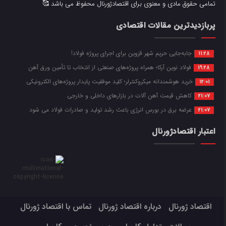
تمامی حقوق مادی و معنوی برای اقتصادژورنال محفوظ می باشد 🥰
پربازدیدترین مقالات اقتصادی
جابه‌جایی حریم شهر قزوین برای اجرای پروژه فولاد!
11:28
فولاد نوین آرکا؛ همراه پروژه‌های صنعتی از انتخاب تا تأمین ورق آهن
19:28
خرید هوشمندانه میکروکنترلر؛ کلید موفقیت پایدار پروژه‌های الکترونیکی
12:01
کاهش قیمت آهن آلات در بازارهای داخلی و خارجی
21:07
عرضه برق در بورس انرژی باعث رشد تولید و صادرات فولاد می شود
21:07
اعتبار اقتصادژورنال
اقتصاد ژورنال
درباره اقتصاد ژورنال
تماس با اقتصاد ژورنال