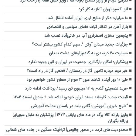
نگرانی مردم از واریز نشدن یارانه ها / وزیر خیال همه را راحت کرد
اتو اکسپو تهران آغاز به کار کرد
۱۰ میلیارد دلار از منابع ارزی ایران آماده انتقال شد
بازار آهن در انتظار ثبات فضای سیاسی و اقتصادی
پنجمین مخزن اضطراری آب در خانی‌آباد نصب شد
جزئیات جدید میدان آرش / سهم کدام کشور بیشتر است؟
خسارت ۲۰ درصدی به گندم‌زار‌های دشت نمدان
پزشکیان: امکان بارگذاری جمعیت در تهران و البرز وجود ندارد
خبر مهم درباره تامین گاز در زمستان / قطعی گاز در راه است؟
طی ۱۰ روز آینده شاهد عبور ۳ موج از سطح کشور خواهیم‌ بود
خرید تضمینی گندم به ۱۲ میلیون تن رسید/ برداشت ادامه دارد
قیمت جدید کارخانه سمند ایران خودرو اعلام شد + جدول اسفند ۱۴۰۲
“طرح خیرین آموزشی؛ گامی بلند در راستای عدالت آموزشی
واریز یارانه کالا برگ در ماه‌ های پایانی ۱۴۰۳ | پزشکیان به دنبال سوپرایز
یارانه بگیران
محدودیت‌های تردد در محور چالوس| ترافیک سنگین در جاده های شمالی