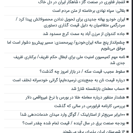
انفجار فناوری در صنعت گاز ؛ شاهکار ایران در دل خاک
بقائی: ‏سپاه نهادی برخاسته از متن مردم است
ایران خودرو بهانه جدیدی برای تحویل ندادن محصولاتش پیدا کرد /
سردرگمی متقاضیان به دلیل قیمت گذاری دستوری
جاده کندوان از مرزن آباد به سمت کرج مسدود شد
چشم‌انداز پنج ساله ایران‌خودرو/ پیرمحمدی: مسیر پیش‌رو دشوار است اما
موفق می‌شویم
نامه مهم کمیسیون امنیت ملی برای ابطال حکم ظریف/ برکناری ظریف
جدی شد
سقوط عجیب قیمت سکه / در بازار امروز چه گذشت؟
درباره قیمت نان به جمع‌بندی نرسیده‌ایم| گرانی خودسرانه تخلف است
حساب معلمان بازنشسته شارژ شد
هشدار منظور درباره معامله طلا در بورس با نرخ غیرواقعی دلار
برررسی کارنامه فرابورس در سالی که گذشت
۱۰۰برابر سریع‌تر از استارلینک / گوگل وارد میدان خدمات‌دهی شد!
بودجه صنعت برق در سال آینده / قیمت تمام شده چقدر است؟
۱۶ شهرستان ایران پذیرای برف می‌شوند