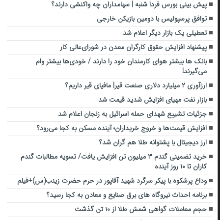
پیش بینی بورس فردا شنبه | سهامداران چه واکنشی دارند؟
توافق پرسپولیس با دومین بازیکن خارجی
تعطیلی یک بازار دیگر اعلام شد
پیشنهاد افزایش حقوق کارگران معدن در شورای‌عالی کار
بانک ها بیشتر هوای کارمندان خود را دارند / خودی‌ها بیشتر وام
می‌گیرند!
ارزآوری ۲ میلیارد دلاری صنعت قیر| مافیای قیر داریم؟
بازار نفت مهیای افزایش شدید قیمت شد
جزئیات تشییع شهدای حمله اسرائیل به زنجان اعلام شد
افزایش قیمت‌ها و خروج خریداران؛ آینده مسکن به کجا می‌رود؟
ارز دیجیتال با پشتوانه طلا هم گران شد؟
خرید تضمینی گندم ۳ میلیون تن افزایش یافت/ تسویه مطالبات گندم
کاران تا ۱۰ روز آینده
وداع پرشکوه با پیکر سرگرد شهید آقاپور در حرم حضرت زینب(س)+فیلم
برنامه احداث نیروگاه های برق صنایع و معادن به کجا رسید؟
حجم معاملات گواهی شمش طلا از ۱۰ تن گذشت