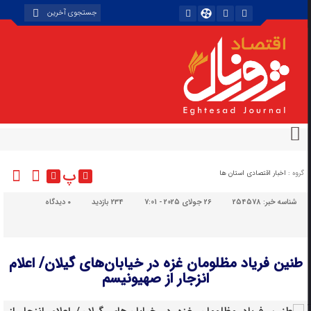
پ
گروه :
اخبار اقتصادی استان ها
شناسه خبر:
254578
26 جولای 2025 - 7:01
234 بازدید
۰
دیدگاه
طنین فریاد مظلومان غزه در خیابان‌های گیلان/ اعلام
انزجار از صهیونیسم