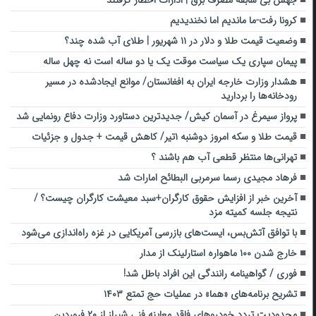
جهش بی سابقه مصرف برق | ادارات اخطار گرفتند
کرونا رفت-ما ماندیم اما نخندیدیم
وضعیت قیمت طلا و دلار در ۱۱ شهریور | طلای آب شده چند؟
پیمان سپاری یک سیاست موقت یک یا دو ساله است نه چهل ساله
هشدار وزارت خارجه ایران به افغانستان/ موانع ایجادشده در مسیر
رودخانه‌ها را بردارید
پرواز سیمرغ در آسمان کیش/ جدیدترین دستاورد وزارت دفاع رونمایی شد
قیمت طلا و سکه امروز دوشنبه ۱تیر/ کاهش قیمت + جدول و جزئیات
تهرانی‌ها منتظر قطعی آب هم باشند ؟
فرهاد مجیدی رسما سرمربی البطائح امارات شد
آخرین خبر از افزایش حقوق کارگران+سبد معیشت کارگران چیست؟ /
نتیجه جلسه کمیته مزد
با توافق آتش‌بس، ایست‌های بازرسی آمریکایی در غزه راه‌اندازی می‌شود
خارج شدن ۱۰۰ ماهواره استارلینک از مدار
فوری / گواهینامه رانندگی این افراد باطل شد!
تشریح برنامه‌های «هما» در عملیات حج تمتع ۱۴۰۳
محدودیت تردد خودروهای فاقد معاینه فنی شیراز از ۲۰ فروردین‌