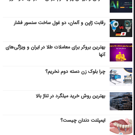
رقابت ژاپن و آلمان، دو غول ساخت سنسور فشار
بهترین بروکر برای معاملات طلا در ایران و ویژگی‌های
آنها
چرا بلوک زن دسته دوم نخریم؟
بهترین روش خرید میلگرد در تناژ بالا
ایمپلنت دندان چیست؟