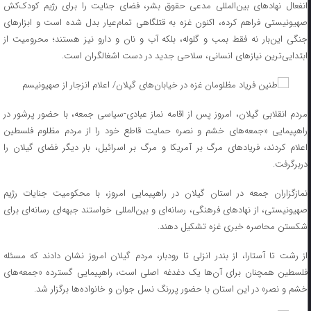
انفعال نهادهای بین‌المللی مدعی حقوق بشر، فضای جنایت را برای رژیم کودک‌کش
صهیونیستی فراهم کرده، اکنون غزه به قتلگاهی تمام‌عیار بدل شده است و ابزارهای
جنگی این‌بار نه فقط بمب و گلوله، بلکه آب و نان و دارو نیز هستند؛ محرومیت از
ابتدایی‌ترین نیازهای انسانی، سلاحی جدید در دست اشغالگران است.
مردم انقلابی گیلان، امروز پس از اقامه نماز عبادی-سیاسی جمعه، با حضور پرشور در
راهپیمایی «جمعه‌های خشم و نصر» حمایت قاطع خود را از مردم مظلوم فلسطین
اعلام کردند، فریادهای مرگ بر آمریکا و مرگ بر اسرائیل، بار دیگر فضای گیلان را
دربرگرفت.
نمازگزاران جمعه در استان گیلان در راهپیمایی امروز، با محکومیت جنایات رژیم
صهیونیستی، از نهادهای فرهنگی، رسانه‌ای و بین‌المللی خواستند جبهه‌ای رسانه‌ای برای
شکستن محاصره خبری غزه تشکیل دهند.
از رشت تا آستارا، از بندر انزلی تا رودبار، مردم گیلان امروز نشان دادند که مسئله
فلسطین همچنان برای آن‌ها یک دغدغه اصلی است، راهپیمایی گسترده «جمعه‌های
خشم و نصر» در این استان با حضور پررنگ نسل جوان و خانواده‌ها برگزار شد.