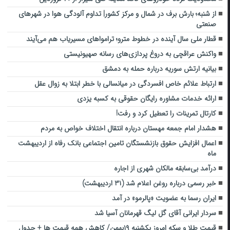
از شنبه؛ بارش برف در شمال و مرکز کشور| تداوم آلودگی هوا در شهرهای
صنعتی
قطار ملی سال آینده در خطوط مترو؛ ترامواهای مسیریاب هم می‌آیند
واکنش عراقچی به دروغ پردازی‌های رسانه صهیونیستی
بیانیه ارتش سوریه درباره حمله به دمشق
ارتباط علائم خاص افسردگی در میانسالی با خطر ابتلا به زوال عقل
ارائه خدمات مشاوره رایگان حقوقی به کسبه یزدی
کارتال تمرینات را تعطیل کرد و رفت!
هشدار امام جمعه مهستان درباره انتقال اختلاف خواص به مردم
اعمال افزایش حقوق بازنشستگان تامین اجتماعی بانک رفاه از اردیبهشت
ماه
درآمد بی‌سابقه مالکان شهری از اجاره
خبر رسمی درباره روغن اعلام شد (۳۱ اردیبهشت)
ایران رسما به عضویت «پالرمو» در آمد
سردار ایرانی آقای گل لیگ قهرمانان آسیا شد
قیمت طلا و سکه امروز یکشنبه ۱۹بهمن/ کاهش همه قیمت ها + جدول