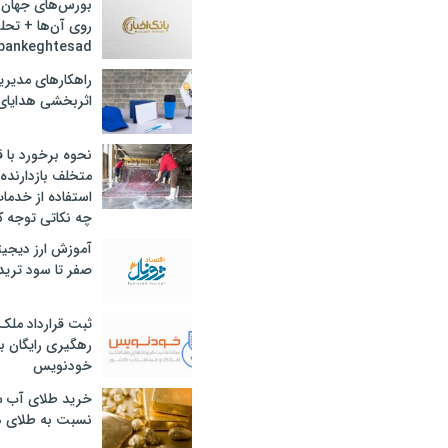
بورس‌های جهان 
روی آن‌ها + تحل
bankeghtesad
راهکارهای مدیری
اثربخشی هدایای 
نحوه برخورد با ق
متخلف بازدارنده
استفاده از خدما
چه نکاتی توجه ک
آموزش ارز دیجیت
صفر تا سود ترید 
ثبت قرارداد ملک
رهگیری رایگان با
خودنویس
خرید طلای آب ش
نسبت به طلای د