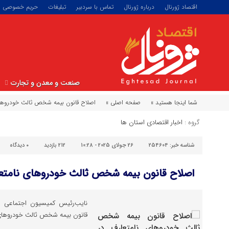
اقتصاد ژورنال
درباره ژورنال
تماس با سردبیر
تبلیغات
حریم خصوصی
صنعت و معدن و تجارت
شما اینجا هستید »
صفحه اصلی »
اصلاح قانون بیمه شخص ثالث خودروهای
گروه :
اخبار اقتصادی استان ها
شناسه خبر:
254604
26 جولای 2025 - 10:28
212 بازدید
۰
دیدگاه
اصلاح قانون بیمه شخص ثالث خودروهای نامتع
نایب‌رئیس کمیسیون اجتماعی 
قانون بیمه شخص ثالث خودروهای ن