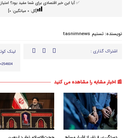
✅ آیا این خبر اقتصادی برای شما مفید بود؟ امتیاز 
[کل:
0
میانگین:
0
]
نویسنده:
تسنیم tasnimnews
اشتراک گذاری :
لینک کوتا
p=254604
📰 اخبار مشابه را مشاهده می کنید
دستگیری ۸ نفر از اشرار مسلح
حجت‌الاسلام نواب: اربعین