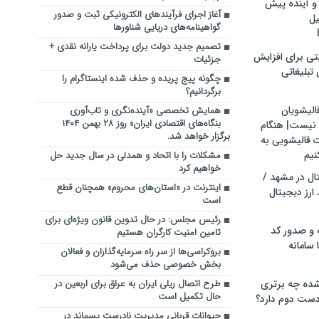
و آینده پیش
آغاز اجرای فرآیندهای الکترونیکی ثبت و صدور
یل
گواهینامه‌های دریایی شناورها
تصمیم جدید دولت برای پرداخت یارانه نقدی +
تی برای افزایش
جزئیات
تبلیغاتی
چگونه پیج پریده و حذف شده اینستاگرام را
برگردانیم؟
الیشویان
همایش تخصصی «آینده‌نگری و تاب‌آوری
بنگاه‌های اقتصادی ایران» روز ۲۸ بهمن ۱۴۰۴
 نیست| هنگام
برگزار خواهد شد.
ت قالیشویی به
نیم
مشکلات را با اتحاد و همدلی در سال جدید ‌حل
خواهیم کرد
ال در مشهد /
اینترنت در «استان‌های محروم» همچنان قطع
ارز دیجیتال
است
رئیس مجلس: در حال تدوین قانون ویژه‌ای برای
 و صدور کد
تامین امنیت کارگران هستیم
 سامانه
بروکراسی‌ها از سر راه سرمایه‌گذاران و فعالان
بخش خصوصی حذف می‌شود
ده چه برتری
طرح اتصال ریلی ایران به عراق برای اربعین در
حال تکمیل است
ست دوم دارد؟
حیوانات قربانی مدیریت نادرست پسماند در