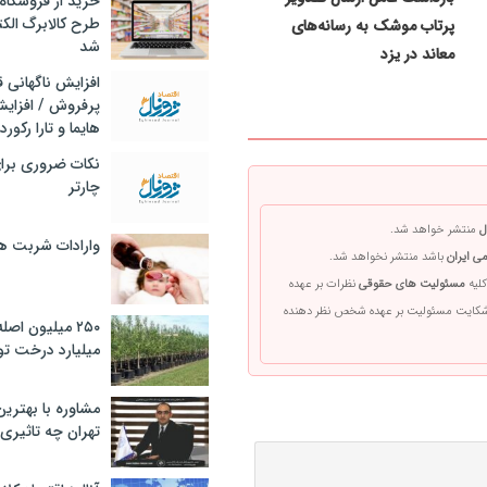
خرید از فروشگاه‌
طرح کالابرگ الک
پرتاب موشک به رسانه‌های
شد
معاند در یزد
افزایش ناگهانی
پرفروش / افزایش
هایما و تارا رکورد
نکات ضروری برا
چارتر
ل
منتشر خواهد شد.
وارادات شربت 
ی ایران
باشد منتشر نخواهد شد.
کلیه
مسئولیت های حقوقی
نظرات بر عهده
 شکایت مسئولیت بر عهده شخص نظر دهنده
۲۵۰ میلیون اص
میلیارد درخت تو
مشاوره با بهتری
تهران چه تاثیری 