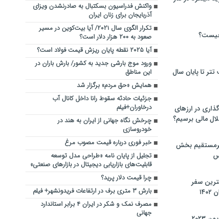
واکنش فدراسیون بسکتبال به صادرنشدن ویزای
آذربایجان برای زنان ایران
تکرار الگوی سال ۲۰۲۱/ آیا بیت‌کوین در مسیر
چیست؟
صعود به ۲۰۰ هزار دلار است؟
آیا ۲۰۲۵ نقطه پایان ریزش قیمت فولاد است؟
ورود موج بارشی جدید به کشور/ بارش باران در
تر تا پایان سال
این مناطق
همایش «حق مردم» برگزار شد
جزئیات حادثه سقوط رانا داخل کانال آب
درخاوران+فیلم
گذاری در ارزهای
لال مالی برسیم؟
چرخش نگاه جهانی از ایران به هند در
خودروسازی
خبر فوری درباره قیمت مصوب مرغ
یرمستقیم بخش
س
تجلیل از پایان نامه «طراحی مدل توسعه
قابلیت‌های بازاریابی دیجیتال در بازارهای صنعتی»
چرا قیمت دلار پرید؟
نترین سفر
بارش ۳ متری برف در ارتفاعات فریدونشهر‌‌+‌ فیلم
۱۴
مصرف نمک و شکر در ایران ۴ برابر استاندارد
جهانی
 ۲۰۲۳