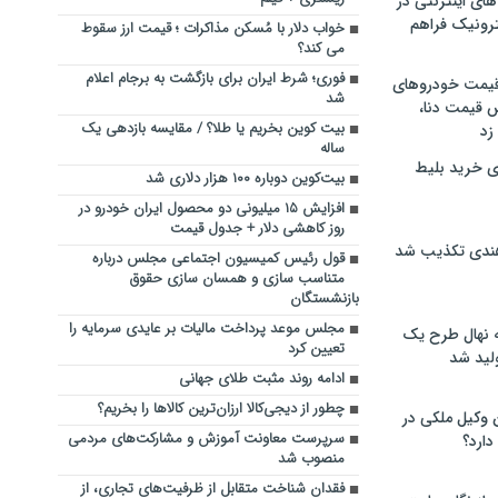
های اینترنتی در
ترونیک فراهم
خواب دلار با مُسکن مذاکرات ؛ قیمت ارز سقوط
می کند؟
فوری؛ شرط ایران برای بازگشت به برجام اعلام
 قیمت خودروهای
شد
 قیمت دنا،
بیت کوین بخریم یا طلا؟ / مقایسه بازدهی یک
 زد
ساله
ی خرید بلیط
بیت‌کوین دوباره ۱۰۰ هزار دلاری شد
افزایش ۱۵ میلیونی دو محصول ایران خودرو در
روز کاهشی دلار + جدول قیمت
هندی تکذیب شد
قول رئیس کمیسیون اجتماعی مجلس درباره
متناسب سازی و همسان سازی حقوق
بازنشستگان
مجلس موعد پرداخت مالیات بر عایدی سرمایه را
له نهال طرح یک
تعیین کرد
لید شد
ادامه روند مثبت طلای جهانی
چطور از دیجی‌کالا ارزان‌ترین کالاها را بخریم؟
ن وکیل ملکی در
سرپرست معاونت آموزش و مشارکت‌های مردمی
دارد؟
منصوب شد
فقدان شناخت متقابل از ظرفیت‌های تجاری، از