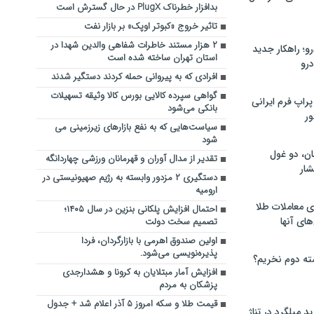
بدافزار خطرناک PlugX در حال گسترش است
تاثیر خروج «کبوتر اوپک» بر بازار نفت
۲ هزار مستند خاطرات شفاهی والدین شهدا در
؛ راهکار جدید
استان تهران ساخته شده است
رو
افرادی که به پیروانی حمله کردند دستگیر شدند
گواهی سپرده کالایی بورس کالا وثیقه تسهیلات
راپ فرم ایرانی
بانکی می‌شود
ور
سیاست‌هایی که به نفع بازارهای زیرزمینی می
شود
ان، دو غول
تقدیر از مدال آوران و قهرمانان ورزشی چهاردانگه
ار
دستگیری ۲ مزدور وابسته به رژیم صهیونیستی در
ارومیه
ی معاملات طلا
احتمال افزایش پلکانی بنزین در سال ۱۴۰۵؛
های آنها
تصمیم سخت دولت
اولین صندوق اهرمی با بازارگردان، فردا
پذیره‌نویسی می‌شود.
ته دوم نخریم؟
افزایش آمار مبتلایان به کرونا و هشدارجدی
پزشکان به مردم
قیمت طلا و سکه امروز ۵ آذر اعلام شد + جدول
 میلگرد در تناژ