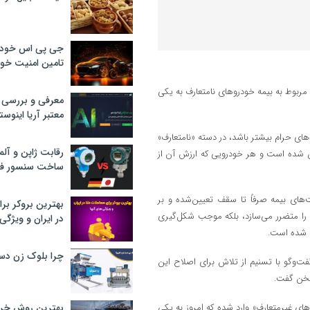
جی پی اس خودرو
تامین امنیت خود
 مربوط به بیمه خودروهای نامتعارف به یکی
معرفی و بررسی پ
معتبر آریا اینوست
ای حرام بیشتر باشد، در دسته «نامتعارف»
رقابت ژاپن و آلم
 یک میلیارد و ۶۷ میلیون تومان تعیین شده است و هر خودرویی که ارزش آن از
ساخت سنسور فش
ای بیمه صرفاً تا سقف تعیین‌‌شده و بر
بهترین بروکر برا
 را متضرر می‌سازد، بلکه موجب شکل‌گیری
در ایران و ویژگی‌
ه شده است.
چرا بلوک زن دس
‌وگو با تسنیم از تلاش برای اصلاح این
سخن گفت.
 «خودروهای غیرمتعارف» وارد شده که امروز به یکی
بهترین روش خرید