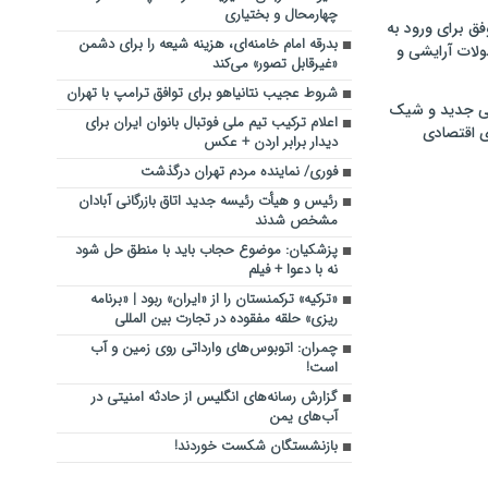
چهارمحال و بختیاری
فق برای ورود به
بدرقه امام خامنه‌ای، هزینه‌ شیعه را برای دشمن
ولات آرایشی و
«غیرقابل تصور» می‌کند
شروط عجیب نتانیاهو برای توافق ترامپ با تهران
ی جدید و شیک
اعلام ترکیب تیم ملی فوتبال بانوان ایران برای
ی اقتصادی
دیدار برابر اردن + عکس
فوری/ نماینده مردم تهران درگذشت
رئیس و هیأت رئیسه جدید اتاق بازرگانی آبادان
مشخص شدند
پزشکیان: موضوع حجاب باید با منطق حل شود
نه با دعوا + فیلم
«ترکیه» ترکمنستان را از «ایران» ربود | «برنامه
ریزی» حلقه مفقوده در تجارت بین المللی
چمران: اتوبوس‌های وارداتی روی زمین و آب
است!
گزارش رسانه‌های انگلیس از حادثه امنیتی در
آب‌های یمن
بازنشستگان شکست خوردند!