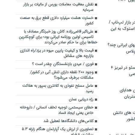
نقش معافیت معاملات بورس از مالیات بر بازار
سرمایه
خسارت هشت میلیارد دلاری قطع برق به صنعت
بازار لپ‌تاپ /
کشور
استوک به این
علی‌اکبر قاضی‌زاده: کاش روز خبرنگار مصادف با
تاسیس اولین روزنامه ایرانی بود؛ برای کوچکترین
خطاها برای ما حکم صادر می‌کردند
ماشین لباسشویی‎های ایرانی چند؟
قیمت بالا و کیفیت پایین میوه در یزد/راه اندازی
 پلاس
بازارچه های مشاغل
فوری / عیدی بازنشستگان چقدر است ؟
و در تبریز +
وجود ۲۰۰ نقطه دارای تنش آبی در کشور/
صی
مشکلات برطرف می‌شود؟
عامل مسلح نفوذی به کلانتری بمپور به هلاکت
ن هدایای
رسید
تریان
رژه دریایی عمان
خطای سیستمی توجیه تخلف انسانی / داروخانه
ت های دانش
خاص یعنی ایجاد فساد
کشور
کلاس‌های دانشگاه‌ها تعطیل شد
تصاویری از لرزش یک آپارتمان هنگام زلزله ۵.۳
ریشتری + فیلم