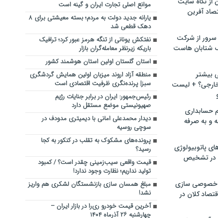
ن از نگاه سایت
موانع اصلی تجارت ایران و گینه است
صاد آفرین
یارانه جدید دولت به مردم؛ بسته معیشتی برای ۸
دهک قطعی شد
سرور از شرکت
نفتکش یونانی از تنگه هرمز عبور کرد؛ ترافیک
 شتابان هاست
باریکه زیرنظر معامله‌گران بازار
استان گلستان اولین استان هوشمند کشور
ی بیشتر
منطقه آزاد اروند میزبان اولین همایش گردشگری
سبز| پرنده‌نگری ظرفیت اقتصادی است
خارجی؟ + لیست
رئیس‌جمهور: ایران در برابر جنایات رژیم
صهیونیستی موضع مستقل دارد
م حسابداری
دیدار محمدعلی امانی با دیمیتری مدودف در
ه و به صرفه
سوچی روسیه
پرونده‌های مشکوک به تقلب در کنکور به کجا
ای پاتوبیولوژی
رسید؟
 در تشخیص
قیمت واقعی سیب‌زمینی چقدر است؟ / کمبود
تولید نداریم؛ نظارت وجود ندارد!
خصوصی سازی
مبلغ همسان سازی بازنشستگان لشکری هم واریز
نشد!
تصاد کلان در
آخرین قیمت خودرو ری‌را در بازار ایران –
چهارشنبه ۲۶ آذرماه ۱۴۰۴