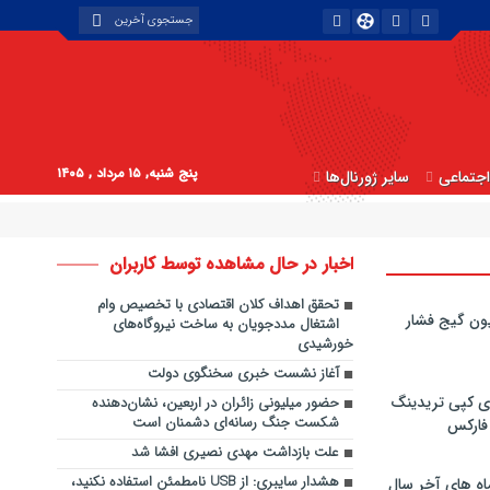
پنج شنبه, ۱۵ مرداد , ۱۴۰۵
جتماعی
سایر ژورنال‌ها
اخبار در حال مشاهده توسط کاربران
تحقق اهداف کلان اقتصادی با تخصیص وام
ون گیج فشار
اشتغال مددجویان به ساخت نیروگاه‌های
خورشیدی
آغاز نشست خبری سخنگوی دولت
ی کپی‌ تریدینگ
حضور میلیونی زائران در اربعین، نشان‌دهنده
شکست جنگ رسانه‌ای دشمنان است
 فارکس
علت بازداشت مهدی نصیری افشا شد
هشدار سایبری: از USB نامطمئن استفاده نکنید،
اه های آخر سال