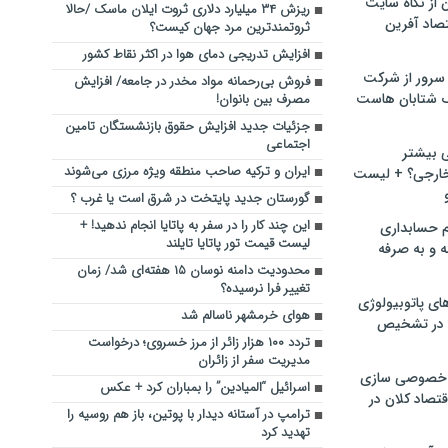
ن از نگاه سایت
ریزش ۳۴ میلیارد دلاری ثروت ایلان ماسک /حالا
صاد آفرین
ثروتمندترین مرد جهان کیست؟
افزایش تدریجی دمای هوا در اکثر نقاط کشور
سرور از شرکت
‌فروش بی‌رحمانه مواد مخدر در جامعه/ افزایش
 شتابان هاست
مصرف بین بانوان!
جزئیات جدید افزایش حقوق بازنشستگان تامین
اجتماعی
ی بیشتر
ایران و ترکیه صاحب منطقه ویژه مرزی می‌شوند
خارجی؟ + لیست
گورستان جدید پایتخت در شرق است یا غرب ؟
این چند کار را در سفر به پاتایا انجام ندهید! +
م حسابداری
لیست قیمت تور پاتایا تایلند
ه و به صرفه
محدودیت دامنه نوسان ۱۵ هفته‌ای شد/ زمان
تغییر فرا نرسیده؟
ای پاتوبیولوژی
هوای خرمشهر ناسالم شد
 در تشخیص
تردد ۱۰۰ هزار زائر از مرز خسروی؛ درخواست
مدیریت سفر از زائران
خصوصی سازی
اسرائیل “المیادین” را بمباران کرد + عکس
تصاد کلان در
ترامپ در آستانه دیدار با پوتین، باز هم روسیه را
تهدید کرد