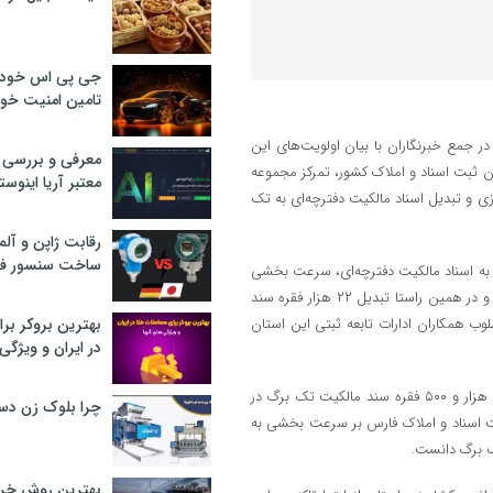
جی پی اس خودرو
تامین امنیت خود
 جمع خبرنگاران با بیان اولویت‌های این
معرفی و بررسی پ
اجرای بهینه شاخص‌های ۱۶گانه ابلاغی سازمان ثبت اسناد و املاک کشور، تمرکز مجموعه
معتبر آریا اینوست
رزی و تبدیل اسناد مالکیت دفترچه‌ای به تک
رقابت ژاپن و آلم
ساخت سنسور فش
ات به اسناد مالکیت دفترچه‌ای، سرعت بخشی
به تبدیل اسناد مالکیت دفترچه‌ای به تک برگ در دستور کار ادارات تابعه است و در همین راستا تبدیل ۲۲ هزار فقره سند
ب همکاران ادارات تابعه ثبتی این استان
بهترین بروکر برا
در ایران و ویژگی‌
نخعی خاطرنشان کرد: با این احتساب از ابتدای سال جاری تاکنون بالغ بر ۴۸ هزار و ۵۰۰ فقره سند مالکیت تک برگ در
چرا بلوک زن دس
ثبت اسناد و املاک فارس بر سرعت بخشی به
تک برگ دانست.
بهترین روش خرید