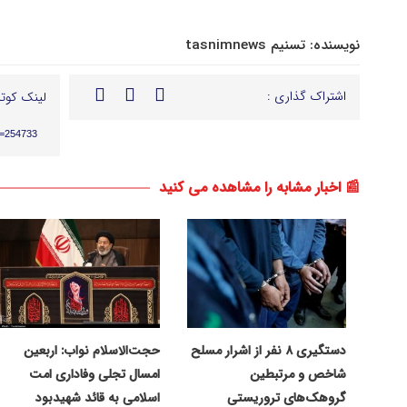
نویسنده:
تسنیم tasnimnews
اشتراک گذاری :
لینک کوتا
p=254733
📰 اخبار مشابه را مشاهده می کنید
دستگیری ۸ نفر از اشرار مسلح
حجت‌الاسلام نواب: اربعین
شاخص و مرتبطین
امسال تجلی وفاداری امت
گروهک‌های تروریستی
اسلامی به قائد شهیدبود