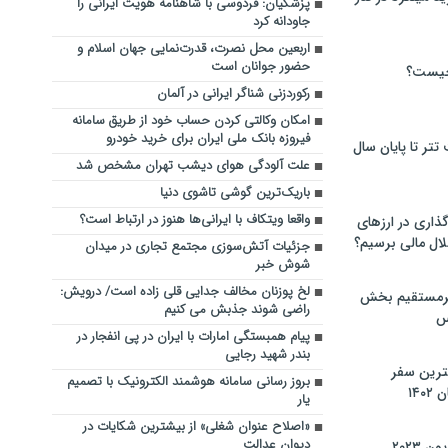
پزشکیان: فردوسی با شاهنامه هویت ایرانی را
جاودانه کرد
اربعین محل نصرت، قدرت‌نمایی جهان اسلام و
حضور جوانان است
چیست؟
رکوردزنی شناگر ایرانی در آلمان
امکان وکالتی کردن حساب خود از طریق سامانه
فیروزه بانک ملی ایران برای خرید خودرو
تر تا پایان سال
علت آلودگی هوای دیشب تهران مشخص شد
باریک‌ترین گوشی تاشوی دنیا
واقعا ویتکاف با ایرانی‌ها هنوز در ارتباط است؟
گذاری در ارزهای
لال مالی برسیم؟
جزئیات آتش‌سوزی مجتمع تجاری در میدان
شوش خبر
لخ پوزنان مخالف جدایی قلی زاده است/ درویش:
یرمستقیم بخش
راضی شوند جذبش می کنیم
س
پیام همبستگی امارات با ایران در پی انفجار در
بندر شهید رجایی
نترین سفر
بروز رسانی سامانه هوشمند الکترونیک با تصمیم
۱۴
یار
«اصلاح عنوان شغلی» از بیشترین شکایات در
دیوان عدالت
 ۲۰۲۳