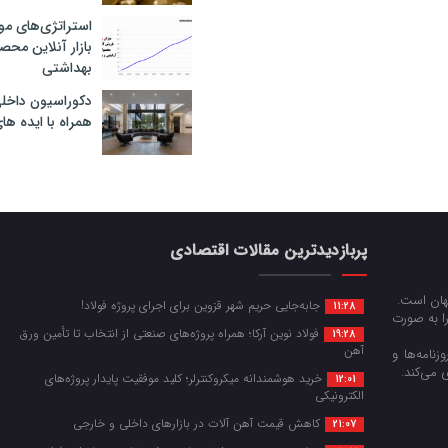
استراتژی‌های مو
بازار آنلاین محص
بهداشتی
دکوراسیون داخل
همراه با ایده ها
پربازدیدترین مقالات اقتصادی
جهان است.
جابه‌جایی حریم شهر قزوین برای اجرای پروژه فولاد!
11:28
را به صورت
فولاد نوین آرکا؛ همراه پروژه‌های صنعتی از انتخاب تا تأمین ورق
19:28
آهن
زنامه‌ها و
 می‌کند.
خرید هوشمندانه میکروکنترلر؛ کلید موفقیت پایدار پروژه‌های
12:01
الکترونیکی
کاهش قیمت آهن آلات در بازارهای داخلی و خارجی
21:07