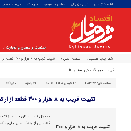
اقتصاد ژورنال
درباره ژورنال
تماس با سردبیر
تبلیغات
حریم خصوصی
صنعت و معدن و تجارت
شما اینجا هستید »
صفحه اصلی »
تثبیت قریب به ۸ هزار و ۳۰۰ قطعه از اراضی کشاورزی فارس
گروه :
اخبار اقتصادی استان ها
شناسه خبر:
254733
26 جولای 2025 - 15:01
201 بازدید
۰
دیدگاه
تثبیت قریب به ۸ هزار و ۳۰۰ قطعه از اراضی کشاورزی فارس
کشاورزی از ابتدای سال جاری تاکنو