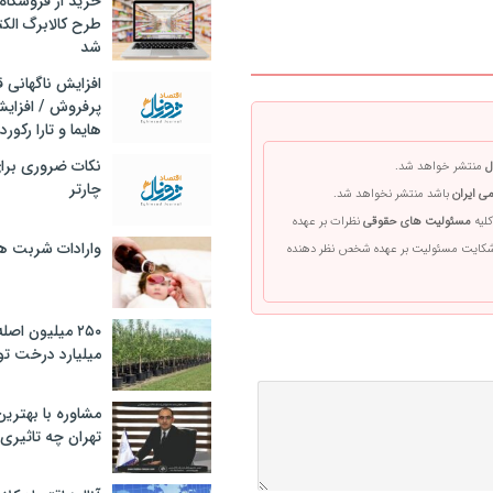
خرید از فروشگاه‌
طرح کالابرگ الک
شد
افزایش ناگهانی
پرفروش / افزایش
هایما و تارا رکورد
نکات ضروری برا
ل
منتشر خواهد شد.
چارتر
ی ایران
باشد منتشر نخواهد شد.
کلیه
مسئولیت های حقوقی
نظرات بر عهده
وارادات شربت 
 شکایت مسئولیت بر عهده شخص نظر دهنده
۲۵۰ میلیون اص
میلیارد درخت تو
مشاوره با بهتری
تهران چه تاثیری 