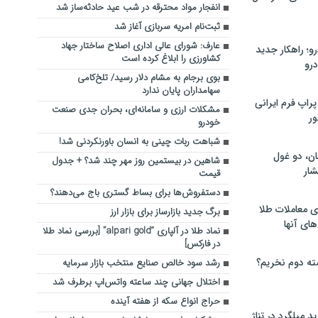
انفجار مواد محترقه در شب عید حادثه‌ساز شد
ثبت‌نام امریه سربازی آغاز شد
عارف: شورای عالی اداری اصلاح ساختار جهاد
؛ راهکار جدید
کشاورزی را ابلاغ کرده است
رو
بوی برجام به مشام دلار رسید/ تلخ‌کامی
سهامداران پایان ندارد
راپ فرم ایرانی
مشکلات ارزی و سامانه‌ای، بحران جدی صنعت
ور
خودرو
شباهت ربات چینی به انسان باورنکردنی شد!
ان، دو غول
شاهین در بیستمین روز مهر چند شد؟ + جدول
ار
قیمت
دستفروش‌ها برای بساط گستری باج می‌دهند؟
ی معاملات طلا
برگ جدید بازارساز برای بازار ارز
های آنها
نماد طلا در آلپاری “alpari gold” [بررسی نماد طلا
در فارکس]
ته دوم نخریم؟
رشد سود خالص صنایع منتخب بازار سرمایه
اختلال جهانی چند ساعته واتس‌اپ برطرف شد
حراج انواع سکه از هفته آینده
 میلگرد در تناژ