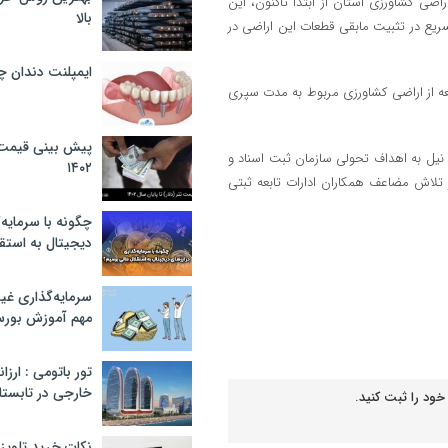
شاره به تثبیت بالغ بر ۸۶۸ هزار و ۱۸۹ هکتار از اراضی کشاورزی استان از ابتدا تاکنون، این
بالا
د و خواهان تسریع در تثبیت مابقی قطعات این اراضی در
ایمپلنت دندان 
 این میزان تثبیت ۱۰۲ هزار و ۵۴۱ هکتار معادل ۸ هزار و ۲۸۴ قطعه از اراضی کشاورزی مربوط به مدت سپری
پیش بینی قیمت ت
نیل به اهداف تحولی سازمان ثبت اسناد و
۱۴۰۲
تلاش مضاعف همکاران ادارات تابعه ثبتی
چگونه با سرمایه‌
دیجیتال به استق
سرمایه‌گذاری غ
مهم آموزش بور
تور باتومی : ارزا
خارجی در تابستان ۰۲
خود را ثبت کنید.
نکات خرید تلویزیون