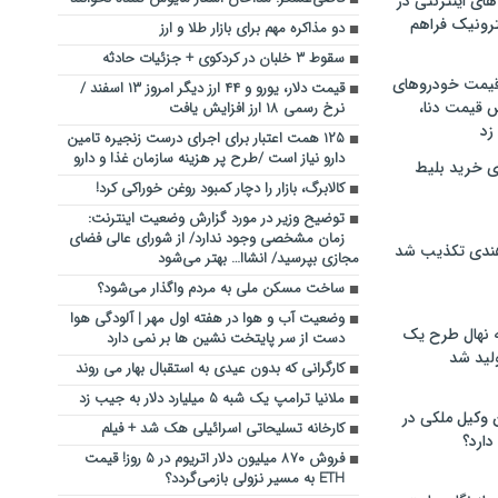
های اینترنتی در
ترونیک فراهم
دو مذاکره مهم برای بازار طلا و ارز
سقوط ۳ خلبان در کردکوی + جزئیات حادثه
 قیمت خودروهای
قیمت دلار، یورو و ۴۴ ارز دیگر امروز ۱۳ اسفند /
 قیمت دنا،
نرخ رسمی ۱۸ ارز افزایش یافت
 زد
۱۲۵ همت اعتبار برای اجرای درست زنجیره تامین
دارو نیاز است /طرح پر هزینه سازمان غذا و دارو
ی خرید بلیط
کالابرگ، بازار را دچار کمبود روغن خوراکی کرد!
توضیح وزیر در مورد گزارش وضعیت اینترنت:
زمان مشخصی وجود ندارد/ از شورای عالی فضای
هندی تکذیب شد
مجازی بپرسید/ انشاا… بهتر می‌شود
ساخت مسکن ملی به مردم واگذار می‌شود؟
وضعیت آب و هوا در هفته اول مهر | آلودگی هوا
له نهال طرح یک
دست از سر پایتخت نشین ها بر نمی دارد
لید شد
کارگرانی که بدون عیدی به استقبال بهار می روند
ملانیا ترامپ یک شبه ۵ میلیارد دلار به جیب زد
ن وکیل ملکی در
کارخانه تسلیحاتی اسرائیلی هک شد + فیلم
دارد؟
فروش ۸۷۰ میلیون دلار اتریوم در ۵ روز! قیمت
ETH به مسیر نزولی بازمی‌گردد؟