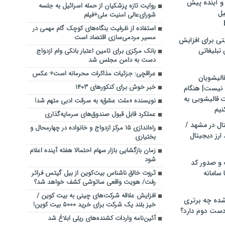
و آینده پیش
روایت تازه پزشکیان از حمله اسرائیل به جلسه
یل
شورای‌عالی امنیت ملی+فیلم
استفاده از ظرفیت بنگاه‌های کوچک گام مهمی در
مسیر مردمی‌سازی اقتصاد است
تی برای افزایش
تبلیغاتی
بانک مرکزی برای تامین اعتبار بانکی وام ازدواج
دست به دامن مجلس شد
عراقچی: جزئیات مذاکرات محرمانه است+ عکس
الیشویان
خبر خوش برای کنکورهای ۱۴۰۳
 نیست| هنگام
ت قالیشویی به
نویسنده «ملت عشق» به سرقت ادبی متهم شد!
نیم
عملکرد قابل قبول صندوق‌های سرمایه‌گذاری
ال در مشهد /
راه‌اندازی ۱۵ مرکز ازدواج و خانواده در چهارمحال و
ارز دیجیتال
بختیاری
زمان بازگشایی بازار سهام احتمالا هفته آینده اعلام
شود
 و صدور کد
 سامانه
ثروت خالق ناشناس بیت‌کوین از بیل گیتس فراتر
رفت/ هویت واقعی ساتوشی کشف خواهد شد؟
افزایش علاقه شرکت‌های چینی به بیت‌ کوین /
ده چه برتری
خیز بلند یک شرکت برای خرید ۵۰۰۰ بیت کوین!
ست دوم دارد؟
آئین‌نامه واردات کشنده‌های ریلی ابلاغ شد