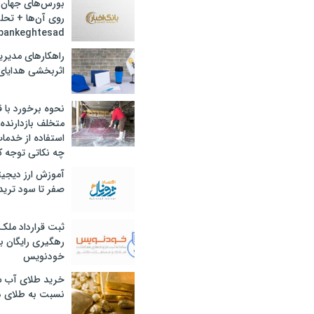
بورس‌های جهان 
روی آن‌ها + تحل
bankeghtesad
راهکارهای مدیری
اثربخشی هدایای 
نحوه برخورد با ق
متخلف بازدارنده
استفاده از خدما
چه نکاتی توجه ک
آموزش ارز دیجیت
صفر تا سود ترید 
ثبت قرارداد ملک
رهگیری رایگان با
خودنویس
خرید طلای آب ش
نسبت به طلای د