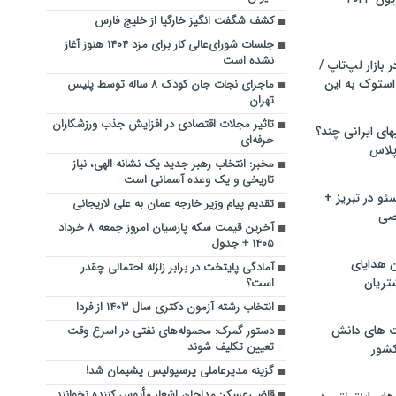
کشف شگفت انگیز خارگیا از خلیج فارس
جلسات شورای‌عالی کار برای مزد ۱۴۰۴ هنوز آغاز
نشده است
بازار لپ‌تاپ /
استوک به این
ماجرای نجات جان کودک ۸ ساله توسط پلیس
تهران
تاثیر مجلات اقتصادی در افزایش جذب ورزشکاران
ماشین لباسشویی‎های ایرانی چند؟
حرفه‌ای
 پلاس
مخبر: انتخاب رهبر جدید یک نشانه الهی، نیاز
تاریخی و یک وعده آسمانی است
و در تبریز +
تقدیم پیام وزیر خارجه عمان به علی لاریجانی
صی
آخرین قیمت سکه پارسیان امروز جمعه ۸ خرداد
۱۴۰۵ + جدول
ن هدایای
آمادگی پایتخت در برابر زلزله احتمالی چقدر
تریان
است؟
انتخاب رشته‌ آزمون دکتری سال ۱۴۰۳ از فردا
ت های دانش
دستور گمرک: محموله‌های نفتی در اسرع وقت
تعیین تکلیف شوند
کشور
گزینه مدیرعاملی پرسپولیس پشیمان شد!
قاضی‌عسکر: مداحان اشعار مأیوس کننده نخوانند