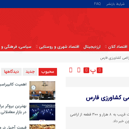
شرایط بازنشر
FAQ
اقتصاد کلان
ارزدیجیتال
اقتصاد شهری و روستایی
سیاسی، فرهنگی و ا
پ
محبوب
جدید
دیدگاهها
اهمیت کالیبراسی
بهترین بروکر برا
در بازار معاملاتی
مدیرکل ثبت استان فارس از تثبیت قریب به ۸ هزار و ۳۰۰ قطعه از اراضی
ن خبر داد.
قیمت آجیل در م