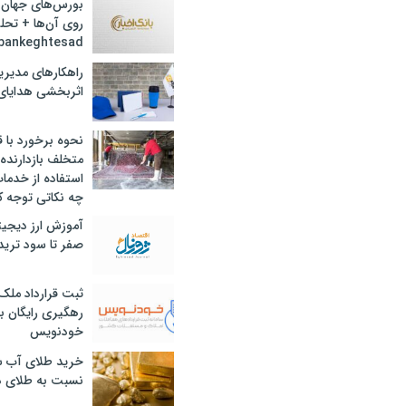
بورس‌های جهان 
روی آن‌ها + تحل
bankeghtesad
راهکارهای مدیری
اثربخشی هدایای 
نحوه برخورد با ق
متخلف بازدارنده
استفاده از خدما
چه نکاتی توجه ک
آموزش ارز دیجیت
صفر تا سود ترید 
ثبت قرارداد ملک
رهگیری رایگان با
خودنویس
خرید طلای آب ش
نسبت به طلای د