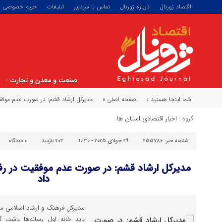
اقتصاد ژورنال
درباره ژورنال
تماس با سردبیر
تبلیغات
حریم خصوصی
صنعت و معدن و تجارت
شما اینجا هستید »
صفحه اصلی »
مدیرکل ارشاد قشم: در صورت عدم موفقی
گروه :
اخبار اقتصادی استان ها
شناسه خبر:
255786
29 جولای 2025 - 10:30
203 بازدید
۰
دیدگاه
مدیرکل ارشاد قشم: در صورت عدم موفقیت در رف
داد
مدیرکل فرهنگ و ارشاد اسلامی منطق
باید خانه اول رسانه‌ها باشد