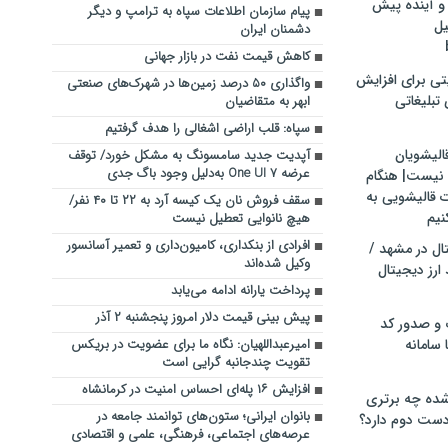
و آینده پیش
پیام سازمان اطلاعات سپاه به ترامپ و دیگر
یل
دشمنان ایران
کاهش قیمت نفت در بازار جهانی
تی برای افزایش
واگذاری ۵۰ درصد زمین‌ها در شهرک‌های صنعتی
تبلیغاتی
ابهر به متقاضیان
سپاه: قلب اراضی اشغالی را هدف گرفتیم
الیشویان
آپدیت جدید سامسونگ به مشکل خورد/ توقف
عرضه One UI 7 به‌دلیل وجود باگ جدی
 نیست| هنگام
ت قالیشویی به
سقف فروش نان یک کیسه آرد به ۲۲ تا ۴۰ نفر/
نیم
هیچ نانوایی تعطیل نیست
افرادی از بنکداری، کامیون‌داری و تعمیر آسانسور‌
ال در مشهد /
وکیل شده‌اند
ارز دیجیتال
پرداخت یارانه ادامه می‌یابد
پیش بینی قیمت دلار امروز پنجشنبه ۲ آذر
 و صدور کد
 سامانه
امیرعبداللهیان: نگاه ما برای عضویت در بریکس
تقویت چندجانبه گرایی است
افزایش ۱۶ پله‌ای احساس امنیت در کرمانشاه
ده چه برتری
بانوان ایرانی؛ ستون‌های توانمند جامعه در
ست دوم دارد؟
عرصه‌های اجتماعی، فرهنگی، علمی و اقتصادی