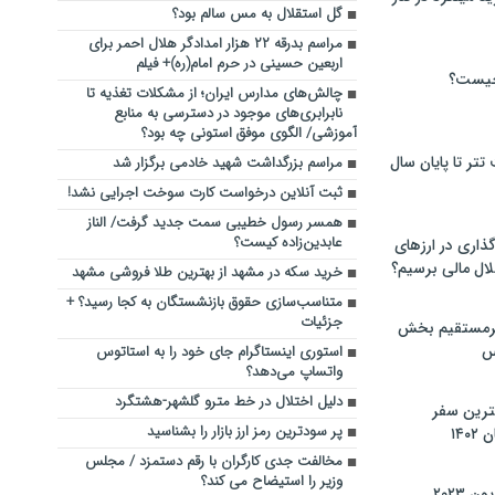
گل استقلال به مس سالم بود؟
مراسم بدرقه ۲۲ هزار امدادگر هلال احمر برای
اربعین حسینی در حرم امام(ره)+ فیلم
چیست؟
چالش‌های مدارس ایران؛ از مشکلات تغذیه تا
نابرابری‌های موجود در دسترسی به منابع
آموزشی/ الگوی موفق استونی چه بود؟
تر تا پایان سال
مراسم بزرگداشت شهید خادمی برگزار شد
ثبت آنلاین درخواست کارت سوخت اجرایی نشد!
همسر رسول خطیبی سمت جدید گرفت/ الناز
عابدین‌زاده کیست؟
گذاری در ارزهای
لال مالی برسیم؟
خرید سکه در مشهد از بهترین طلا فروشی مشهد
متناسب‌سازی حقوق بازنشستگان به کجا رسید؟ +
جزئیات
یرمستقیم بخش
س
استوری اینستاگرام جای خود را به استاتوس
واتساپ می‌دهد؟
دلیل اختلال در خط مترو گلشهر-هشتگرد
نترین سفر
پر سودترین رمز ارز بازار را بشناسید
۱۴
مخالفت جدی کارگران با رقم دستمزد / مجلس
وزیر را استیضاح می کند؟
 ۲۰۲۳