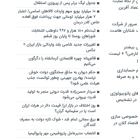
ن از نگاه سایت
جدول لیگ برتر پس از پیروزی استقلال
صاد آفرین
۱۰ میلیارد یورو سهم واردات کالاهای اساسی/ اعتبار
۷ هزار میلیارد تومانی جهت پرداخت فوق العاده
خاص کادر درمان
سرور از شرکت
 شتابان هاست
ثبت‌نام ۱۸۰ هزار و ۹۹۷ داوطلب انتخابات
شوراهای روستا تا پایان روز ششم
تغییرات جدید شاسی بلند وارداتی بازار ایران +
ی بیشتر
عکس
خارجی؟ + لیست
قائم‌پناه: چهره اقتصادی کرمانشا‌ه را دگرگون
می‌کنیم
م حسابداری
حکم دیوان به مذاق سخنگوی دولت خوش
ه و به صرفه
نیامده/ بهادری جهرمی چطور توانست جذب
هیئت علمی شود؟
سردار حسن‌زاده: قدرت درونی منجر به تولید
ای پاتوبیولوژی
قدرت بیرونی می‌شود
 در تشخیص
روز اختلاف در بازار ارز/ قیمت دلار در هرات ارزان
است یا در سلیمانیه گران؟
خصوصی سازی
برق مجانی تمام شد ؛ شوک تازه دولت به مصرف
تصاد کلان در
کنندگان
انتصاب مدیرعامل پتروشیمی مهر پتروکیمیا