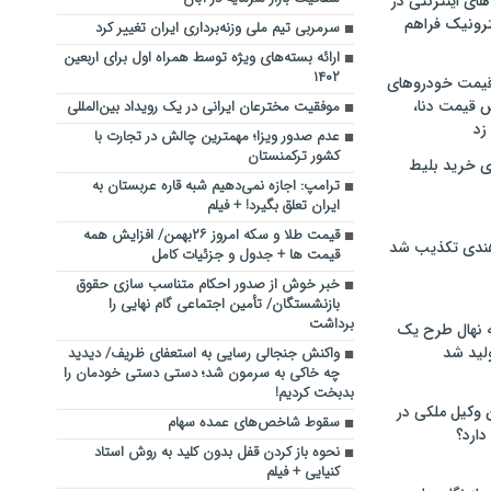
های اینترنتی در
ترونیک فراهم
سرمربی تیم ملی وزنه‌برداری ایران تغییر کرد
ارائه بسته‌های ویژه توسط همراه اول برای اربعین
۱۴۰۲
 قیمت خودروهای
 قیمت دنا،
موفقیت مخترعان ایرانی در یک رویداد بین‌المللی
 زد
عدم صدور ویزا؛ مهمترین چالش در تجارت با
کشور ترکمنستان
ی خرید بلیط
ترامپ: اجازه نمی‌دهیم شبه قاره عربستان به
ایران تعلق بگیرد! + فیلم
قیمت طلا و سکه امروز ۲۶بهمن/ افزایش همه
هندی تکذیب شد
قیمت ها + جدول و جزئیات کامل
خبر خوش از صدور احکام متناسب‌ سازی حقوق
بازنشستگان/ تأمین اجتماعی گام نهایی را
برداشت
له نهال طرح یک
لید شد
واکنش جنجالی رسایی به استعفای ظریف/ دیدید
چه خاکی به سرمون شد؛ دستی دستی خودمان را
بدبخت کردیم!
ن وکیل ملکی در
سقوط شاخص‌های عمده سهام
دارد؟
نحوه باز کردن قفل بدون کلید به روش استاد
کنیایی + فیلم