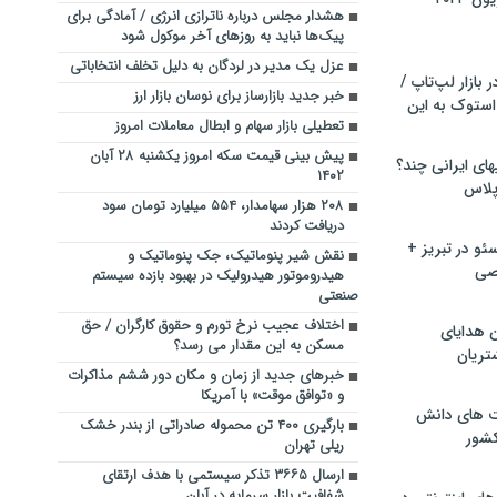
هشدار مجلس درباره ناترازی انرژی / آمادگی برای
پیک‌ها نباید به روزهای آخر موکول شود
عزل یک مدیر در لردگان به دلیل تخلف انتخاباتی
بازار لپ‌تاپ /
خبر جدید بازارساز برای نوسان بازار ارز
استوک به این
تعطیلی بازار سهام و ابطال معاملات امروز
پیش بینی قیمت سکه امروز یکشنبه ۲۸ آبان
ماشین لباسشویی‎های ایرانی چند؟
۱۴۰۲
 پلاس
۲۰۸ هزار سهامدار، ۵۵۴ میلیارد تومان سود
دریافت کردند
و در تبریز +
نقش شیر پنوماتیک، جک پنوماتیک و
صی
هیدروموتور هیدرولیک در بهبود بازده سیستم‌
صنعتی
اختلاف عجیب نرخ تورم و حقوق کارگران / حق
ن هدایای
مسکن به این مقدار می رسد؟
تریان
خبرهای جدید از زمان و مکان دور ششم مذاکرات
و «توافق موقت» با آمریکا
ت های دانش
بارگیری ۴۰۰ تن محموله صادراتی از بندر خشک
کشور
ریلی تهران
ارسال ۳۶۶۵ تذکر سیستمی با هدف ارتقای
شفافیت بازار سرمایه در آبان