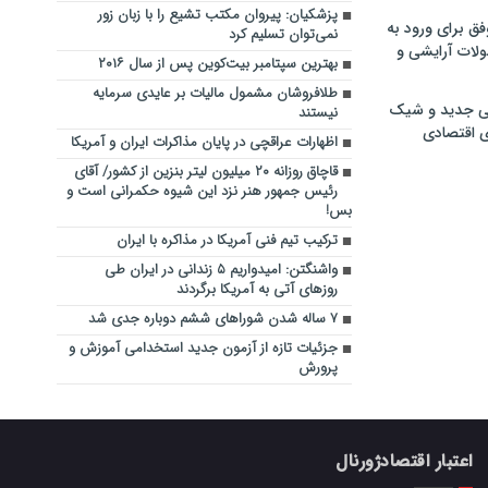
پزشکیان: پیروان مکتب تشیع را با زبان زور
فق برای ورود به
نمی‌توان تسلیم کرد
ولات آرایشی و
بهترین سپتامبر بیت‌کوین پس از سال ۲۰۱۶
طلافروشان مشمول مالیات بر عایدی سرمایه
ی جدید و شیک
نیستند
ی اقتصادی
اظهارات عراقچی در پایان مذاکرات ایران و آمریکا
قاچاق روزانه ۲۰ میلیون لیتر بنزین از کشور/ آقای
رئیس جمهور هنر نزد این شیوه حکمرانی است و
بس!
ترکیب تیم فنی آمریکا در مذاکره با ایران
واشنگتن: امیدواریم ۵ زندانی در ایران طی
روزهای آتی به آمریکا برگردند
۷ ساله شدن شوراهای ششم دوباره جدی شد
جزئیات تازه از آزمون جدید استخدامی آموزش و
پرورش
اعتبار اقتصادژورنال