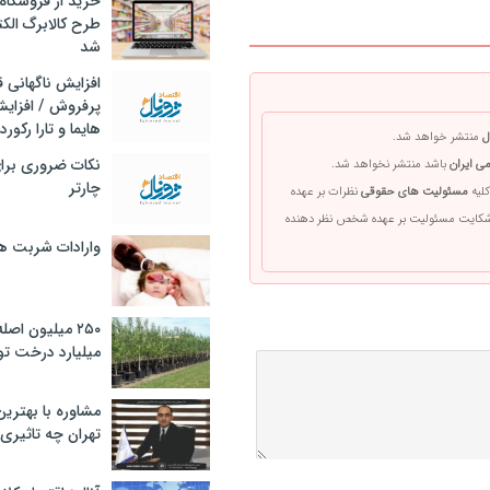
خرید از فروشگاه‌
طرح کالابرگ الک
شد
افزایش ناگهانی
پرفروش / افزایش
هایما و تارا رکورد
ل
منتشر خواهد شد.
نکات ضروری برا
ی ایران
باشد منتشر نخواهد شد.
چارتر
کلیه
مسئولیت های حقوقی
نظرات بر عهده
 شکایت مسئولیت بر عهده شخص نظر دهنده
وارادات شربت 
۲۵۰ میلیون اص
میلیارد درخت تو
مشاوره با بهتری
تهران چه تاثیری 