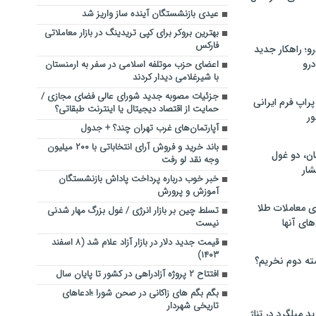
عیدی بازنشستگان آینده ساز واریز شد
بهترین بروکر برای کپی‌ تریدینگ در بازار معاملاتی
فارکس
؛ راهکار جدید
رو
اعضای حزب موتلفه اسلامی در سفر به ارمنستان
با شیرغلامی دیدار کردند
جزئیات مصوبه جدید شورای عالی فضای مجازی /
راپ فرم ایرانی
حمایت از اقتصاد دیجیتال یا اینترنت طبقاتی؟
ور
آپارتمان‌های غرب تهران چند؟ + جدول
باند خرید و فروش آرای انتخاباتی با ۲۰۰ میلیون
ان، دو غول
وجه نقد لو رفت
ار
خبر خوب درباره پرداخت پاداش بازنشستگان
آموزش و پرورش
ی معاملات طلا
تسلط چین بر بازار انرژی / غول بزرگ مهار شدنی
های آنها
نیست
قیمت جدید دلار در بازار آزاد علام شد (۸ اسفند
۱۴۰۳)
ته دوم نخریم؟
افتتاح ۲ پروژه آزادراهی در کشور تا پایان سال
بگم بگم های زاکانی در صحن شورا ؛ادعاهای
تاریخی شهردار
 میلگرد در تناژ