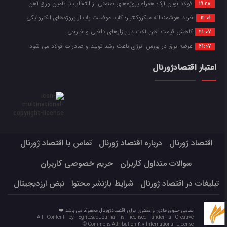
فولاد نوین آرکا؛ همراه پروژه‌های صنعتی از انتخاب تا تأمین ورق آهن
19:28
خرید هوشمندانه میکروکنترلر؛ کلید موفقیت پایدار پروژه‌های الکترونیکی
12:01
کاهش قیمت آهن آلات در بازارهای داخلی و خارجی
21:07
عرضه برق در بورس انرژی باعث رشد تولید و صادرات فولاد می شود
21:07
اعتبار اقتصادژورنال
اقتصاد ژورنال
درباره اقتصاد ژورنال
تماس با اقتصاد ژورنال
سوالات متداول کاربران
حریم خصوصی کاربران
تبلیغات در اقتصاد ژورنال
شرایط بازنشر محتوا
نبض ارزدیجیتال
تمامی حقوق مادی و معنوی برای اقتصادژورنال محفوظ می باشد ❤️
All Content by EghtesadJournal is licensed under a Creative
Commons Attribution 4.0 International License ©️