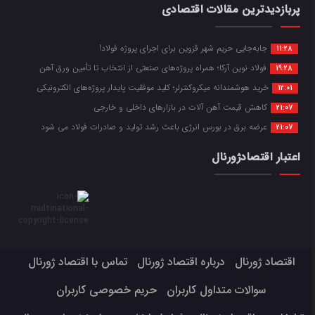
پربازدیدترین مقالات اقتصادی
جابه‌جایی حریم شهر قزوین برای اجرای پروژه فولاد!
11:28
فولاد نوین آرکا؛ همراه پروژه‌های صنعتی از انتخاب تا تأمین ورق آهن
19:28
خرید هوشمندانه میکروکنترلر؛ کلید موفقیت پایدار پروژه‌های الکترونیکی
12:01
کاهش قیمت آهن آلات در بازارهای داخلی و خارجی
21:07
عرضه برق در بورس انرژی باعث رشد تولید و صادرات فولاد می شود
21:07
اعتبار اقتصادژورنال
اقتصاد ژورنال
درباره اقتصاد ژورنال
تماس با اقتصاد ژورنال
سوالات متداول کاربران
حریم خصوصی کاربران