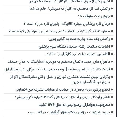
آخرین خبر از طرح ساماندهی کارکنان در مجمع تشخیص
واکنش تند گل محمدی به اظهارات درویش/ حالم بد شد
جهش نفت متوقف شد
فرمان تازه پزشکیان درباره کالابرگ | واریزی تازه در راه است ؟
طحان‌نظیف: گویا ترامپ اتحاد مقدس ملت ایران را فراموش کرده است
واکنش یک مقام وزارت نفت به گرانی بنزین
ارتباطات سلامت رشته جدید دانشگاه علوم پزشکی
اقدام غیرمنتظره دولت عید کارگران را عزا کرد !
ماهواره‌های جدید «اتصال مستقیم به موبایل» استارلینک به مدار رسیدند
قیمت دلار در سراشیبی سقوط | توصیه جدی به بانک مرکزی درباره بازار ارز
برگزاری اولین نشست همکاریِ تجاری و حمل و نقلِ صادرکنندگان اکو از
طریق مرز قزاقستان و چین
تجمع پرشور مردم بجنورد در حمایت از عملیات بشارت فتح+تصاویر
ناظمی اردکانی: بدون اجماع، تجربه‌های گذشته دوباره تکرار می‌شود
محرومیت هواداران پرسپولیس به سال ۱۴۰۴ کشید
سرعت اینترنت در ژاپن به ۱۲۵ هزار گیگابایت در ثانیه رسید