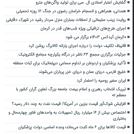
گشایش اعتبار اسنادی ال. سی برای تولید واگن‌های مترو
همدلی، همراهی و انسجام خراسان رضوی در جنگ ۱۲ روزه تحمیلی
روایت زینب سلیمانی از لحظات بمباران منزل سردار رشید در شهرک دقایقی
اجرای طرح‌های ترافیکی ویژه شب‌های قدر در کرمان
«کرمان آیدکس ۱۴۰۳» برگزار می شود
قالیباف تکلیف دولت را درباره اجرای یارانه کالابرگ روشن کرد
جزئیات برگزاری مجمع ۶۳ ناشر در درگاه یکپارچه مجامع الکترونیک
تأکید پزشکیان و اردوغان بر تداوم مساعی دیپلماتیک برای ثبات منطقه
خلیج فارس، دریای عمان و دریای خزر پرباران می‌شوند
ایران سفیر روسیه را احضار کرد
تبریک انتخاب رهبری و اعلام بیعت جامعه بزرگ تعاون گران کشور با
معظم له
افزایش شوک‌آور قیمت بنزین در آمریکا/ قیمت نفت به چند دلار رسید؟
اختصاص بیش از ۱۶ میلیارد ریال تسهیلات به واحدهای فناور چهارمحال و
بختیاری
قیمت کالاها برای ۶ ماه ثابت می‌ماند؛ وعده اساسی دولت پزشکیان