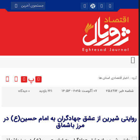
پ
گروه :
اخبار اقتصادی استان ها
شناسه خبر:
258972
07 آگوست 2025 - 14:53
221 بازدید
۰
دیدگاه
روایتی شیرین از عشق جهادگران به امام حسین(ع) در
مرز باشماق