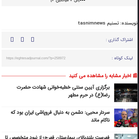
[کل:
0
میانگین:
0
]
نویسنده:
تسنیم tasnimnews
اشتراک گذاری :
لینک کوتاه :
https://eghtesadjournal.com/?p=258972
📰 اخبار مشابه را مشاهده می کنید
برگزاری آیین سنتی خطبه‌خوانی شهادت حضرت
رضا(ع) در حرم مطهر
سردار محبی: دشمن به دنبال فروپاشی ایران بود که
ناکام ماند
فهرست بلندبالای بیمارستان فهرج؛ از نبود متخصص تا