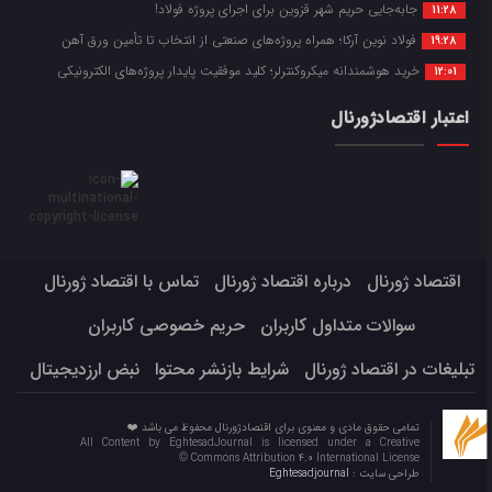
جابه‌جایی حریم شهر قزوین برای اجرای پروژه فولاد!
11:28
فولاد نوین آرکا؛ همراه پروژه‌های صنعتی از انتخاب تا تأمین ورق آهن
19:28
خرید هوشمندانه میکروکنترلر؛ کلید موفقیت پایدار پروژه‌های الکترونیکی
12:01
اعتبار اقتصادژورنال
اقتصاد ژورنال
درباره اقتصاد ژورنال
تماس با اقتصاد ژورنال
سوالات متداول کاربران
حریم خصوصی کاربران
تبلیغات در اقتصاد ژورنال
شرایط بازنشر محتوا
نبض ارزدیجیتال
تمامی حقوق مادی و معنوی برای اقتصادژورنال محفوظ می باشد ❤️
All Content by EghtesadJournal is licensed under a Creative
Commons Attribution 4.0 International License ©️
طراحی سایت :
Eghtesadjournal