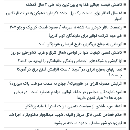
کاهش قیمت جهانی غذا به پایین‌ترین رقم طی ۲ سال گذشته
۱۸ سال انتظار برای ساخت یک پل| جاده «کرمان- دهبکری» در انتظار تامین
اعتبار
وضعیت بازار خودرو سه‌ شنبه ۱۱ مهرماه / صعود قیمت کوییک و پژو ۲۰۷
خبر مهم شرکت توانیر برای دارندگان کولر گازی!
آبرسانی به جناح بزرگترین طرح آبرسانی هرمزگان است
کاهش نسبی کیفیت هوا در نواحی شمال شرق و غرب کشورطی دو روز
آیا گوشی و شبکه‌های اجتماعی زندگی خانوادگی را تهدید می‌کنند؟
نیمه پنهان بحران انرژی در آمریکا / علت افزایش قطع برق در آمریکا
چیست؟
افزایش مصرف انرژی در خاورمیانه/ جهان به سمت سوخت پاک می‌رود؟
نمره نمایندگان مجلس در حذف قوانین مزاحم «صفر» است | در برخی
حوزه ها ۲۰ هزار قانون داریم!
انتقاد غریب‌آبادی از سیاست تنبیهی دولت استرالیا علیه پزشکان
حکم قصاص نفس قاتل سرباز وظیفه، شهید عبدالجبار مختوم‌نژاد اجرا شد
فوری؛ دو شهر ساحلی جدید ساخته می‌شود