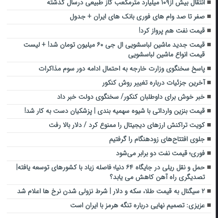
انتقال بیش از۱۰۹ میلیارد مترمکعب گاز طبیعی درسال گذشته
صفر تا صد وام های فوری بانک های ایران + جدول
قیمت نفت هم پرواز کرد!
قیمت جدید ماشین لباسشویی ال جی ۶۰ میلیون تومان شد! + لیست
قیمت انواع ماشین لباسشویی
پاسخ سخنگوی وزارت خارجه به احتمال ادامه دور سوم مذاکرات
آخرین جزئیات درباره تغییر روش کنکور
خبر خوش برای داوطلبان کنکور/ سخنگوی دولت خبر داد
قیمت بنزین وارداتی با شیوه سهمیه بندی | پزشکیان دست به کار شد!
کویت تراکنش ارزهای دیجیتال را ممنوع کرد / دلار بالا رفت
جلوی افتتاح‌های زودهنگام را گرفتیم
فوری؛ قیمت نفت دو برابر می‌شود
حمل و نقل ریلی در جایگاه ۶۴ دنیا؛ فاصله زیاد با کشورهای توسعه یافته|
تصدیگری راه آهن کاهش می یابد؟
۲ سیگنال به قیمت طلا، سکه و دلار | شرط نزولی شدن نرخ ها اعلام شد
عزیزی: تصمیم نهایی درباره تنگه هرمز با ایران است