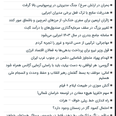
بحران در ارتش سرخ/ جنگ مدیریتی در پرسپولیس بالا گرفت
هدررفت منابع با ترک فعل برخی مدیران اجرایی
زائران اربعین برای سفری خنک‌تر، از مرزهای تمرچین و باشماق عبور کنند
تغییر بزرگ در سقف سرمایه‌گذاری صندوق‌های با درآمد ثابت
سامانه جامع بندری در سال ۱۴۰۳ اجرایی می‌شود
مهاجرانی: ترکیبی از حس اندوه و غرور را تجربه کردم
قول وزیر نیرو برای پرداخت بدهی‌ها به فعالان اقتصاد انرژی
انهدام پهپاد متجاوز شناسایی دشمن در جنوب غرب ایران
گروسی: هر توافقی به دست بیاید، باید با راستی آزمایی آژانس همراه شود
امانی: موظف به بسط گفتمان رهبر انقلاب و حفظ وحدت و انسجام ملی
هستیم
آتش سوزی در طبیعت ایلام + فیلم
سهم «تقریبا هیچ» معادن در توسعه خراسان شمالی!
راه اندازی خط ریلی خواف – هرات
احتمال کمبود گاز در زمستان وجود دارد؟
عراقچی: اگر مذاکره‌ای رخ دهد، فقط در خصوص مسائل هسته‌ای خواهد