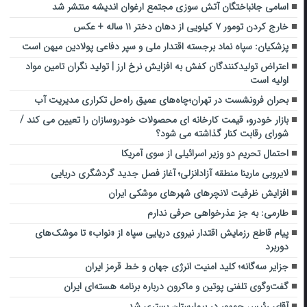
اسامی جانباختگان آتش سوزی مجتمع ارغوان اندیشه منتشر شد
خارج کردن تومور ۷ کیلویی از دهان دختر ۱۱ ساله + عکس
پزشکیان: سپاه نماد برجسته اقتدار ملی و سپر دفاعی پولادین میهن است
اعتراض تولیدکنندگان کفش به افزایش نرخ ارز | تولید نگران تامین مواد
اولیه است
بحران فرونشست در تهران؛چاه‌های عمیق راه‌حل تکراری مدیریت آب
بازار خودرو، قیمت کارخانه ای محصولات خودروسازان را تعیین می کند /
شورای رقابت کنار گذاشته می شود؟
احتمال تحریم دو وزیر اسرائیلی از سوی آمریکا
لایروبی مارینا منطقه آزادانزلی؛ آغاز فصل جدید گردشگری دریایی
افزایش ظرفیت لانچرهای شهرهای موشکی ایران
طارمی: به جز عذرخواهی حرفی ندارم
پیام قاطع رزمایش اقتدار نیروی دریایی سپاه از «نواب» تا موشک‌های
دوربرد
جزایر سه‌گانه؛ کلید امنیت انرژی جهان و خط قرمز ایران
گفت‌وگوی تلفنی پوتین و ماکرون درباره برنامه هسته‌ای ایران
آقای رئیس‌ جمهور در بیمارستان بستری شد