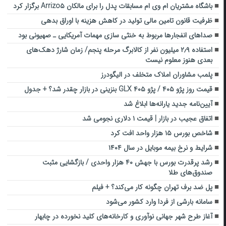
باشگاه مشتریان ام وی ام مسابقات پدل را برای مالکان Arrizo۵ برگزار کرد
ظرفیت قانون تامین مالی تولید در کاهش هزینه با اوراق بدهی
صداهای انفجارها‌ مربوط به خنثی سازی مهمات آمریکایی ـ صهیونی بود
استفاده ۲٫۹ میلیون نفر از کالابرگ مرحله پنجم/ زمان شارژ دهک‌های
بعدی هنوز معلوم نیست
پلمب مشاوران املاک متخلف در الیگودرز
قیمت روز پژو ۴۰۵ / پژو ۴۰۵ GLX بنزینی در بازار چقدر شد؟ + جدول
آیین‌نامه جدید یارانه‌ها ابلاغ شد
اتفاق عجیب در بازار | قیمت ۱ دلاری نجومی شد
شاخص بورس ۱۵ هزار واحد افت کرد
شرایط و نرخ بیمه موبایل در سال ۱۴۰۴
رشد پرقدرت بورس با جهش ۴۰ هزار واحدی / بازگشایی مثبت
صندوق‌های طلا
پل ضد برف تهران چگونه کار می‌کند؟ + فیلم
سامانه بارشی از فردا وارد کشور می‌شود
آغاز طرح شهر جهانی نوآوری و کارخانه‌های کلید نخورده در چابهار