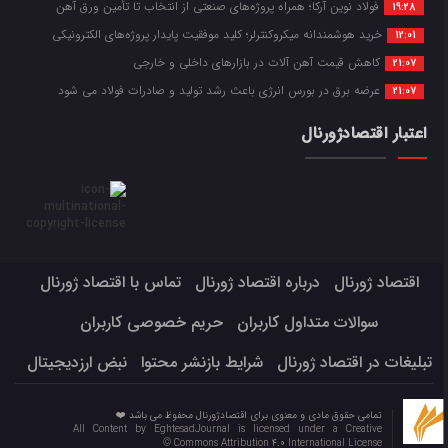
فولاد نوین آرکا؛ همراه پروژه‌های صنعتی از انتخاب تا تأمین ورق آهن
19:28
خرید هوشمندانه میکروکنترلر؛ کلید موفقیت پایدار پروژه‌های الکترونیکی
12:01
کاهش قیمت آهن آلات در بازارهای داخلی و خارجی
21:07
عرضه برق در بورس انرژی باعث رشد تولید و صادرات فولاد می شود
21:07
اعتبار اقتصادژورنال
اقتصاد ژورنال
درباره اقتصاد ژورنال
تماس با اقتصاد ژورنال
سوالات متداول کاربران
حریم خصوصی کاربران
تبلیغات در اقتصاد ژورنال
شرایط بازنشر محتوا
نبض ارزدیجیتال
تمامی حقوق مادی و معنوی برای اقتصادژورنال محفوظ می باشد ❤️
All Content by EghtesadJournal is licensed under a Creative
Commons Attribution 4.0 International License ©️