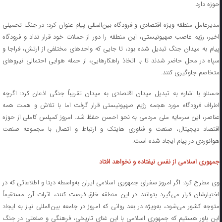
حوزه دارد.
مدیرعامل منطقه ویژه اقتصادی و فرودگاه بین‌المللی پیام عنوان کرد: در جنگ تحمیلی
اخیر، رژیم غاصب صهیونیستی، این منطقه را دور از حملات خود قرار نداد و فرودگاه
پیام به میدان جنگ تبدیل شده بود، تا جایی که واحدهای مختلفی از ارتش، فراجا و
سپاه در محل حاضر شدند تا با اتخاذ راهکارهایی، از حمله هوایی احتمالی نیروهای
متخاصم جلوگیری کنند.
حسنلو با اشاره به تبدیل میدان اقتصادی به میدان تقریباً جنگی اذعان کرد: اگرچه
اطراف فرودگاه مورد هجمه رژیم صهیونیستی قرار گرفت اما با تلاش و همت همه
عناصر، این سرمایه ملی مردمی به نحو احسن حفظ شد. امروز کمپلس کاملی از حوزه
اقتصاد دیجیتال، صنعت و فناوری هایتک و ارتباط و اتصال با مجموعه صنعت
هوانوردی در پیام ایجاد شده است.
جمهوری اسلامی از نفس نیفتاده و نخواهد افتاد
وی مطرح کرد: اگر امروز سفرای جمهوری اسلامی ایران به‌واسطه دیتا و اطلاعاتی که در
اختیارشان قرار می‌گیرد بتوانند در این منطقه خلق فرصت کنند، اثرات آن مستقیماً
متوجه کشور می‌شود، به‌ویژه در بعد روانی که امروز در جامعه بین‌المللی نیاز به ایجاد
این باور هستیم که جمهوری اسلامی با این غنای تاریخی، فرهنگی و صنعتی در جنگ