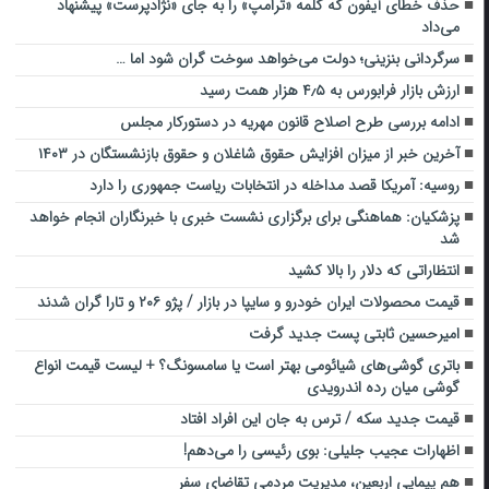
حذف خطای آیفون که کلمه «ترامپ» را به جای «نژادپرست» پیشنهاد
می‌داد
سرگردانی بنزینی؛ دولت می‌خواهد سوخت گران شود اما …
ارزش بازار فرابورس به ۴٫۵ هزار همت رسید
ادامه بررسی طرح اصلاح قانون مهریه در دستورکار مجلس
آخرین خبر از میزان افزایش حقوق شاغلان و حقوق بازنشستگان در ۱۴۰۳
روسیه: آمریکا قصد مداخله در انتخابات ریاست جمهوری را دارد
پزشکیان: هماهنگی برای برگزاری نشست خبری با خبرنگاران انجام خواهد
شد
انتظاراتی که دلار را بالا کشید
قیمت محصولات ایران خودرو و سایپا در بازار / پژو ۲۰۶ و تارا گران شدند
امیرحسین ثابتی پست جدید گرفت
باتری گوشی‌های شیائومی بهتر است یا سامسونگ؟ + لیست قیمت انواع
گوشی میان رده اندرویدی
قیمت جدید سکه / ترس به جان این افراد افتاد
اظهارات عجیب جلیلی: بوی رئیسی را می‌دهم!
هم پیمایی اربعین، مدیریت مردمی تقاضای سفر