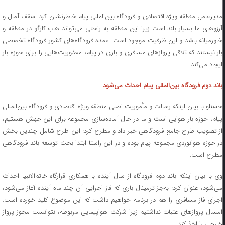
مدیرعامل منطقه ویژه اقتصادی و فرودگاه بین‌المللی پیام خاطرنشان کرد: سقف آمال و
آرزوهای ما بسیار بلند است زیرا این منطقه به راحتی می‌تواند هاب کارگو در منطقه و
خاورمیانه باشد و این ظرفیت موجود است. عمده فرودگاه‌های کشور فرودگاه تخصصی
بار نیستند که تلاقی پروازهای مسافری و باری در پیام، معذوریت‌هایی را برای حوزه بار
ایجاد می‌کند.
باند دوم فرودگاه بین‌المللی پیام احداث می‌شود
حسنلو با بیان اینکه رسالت و مأموریت اصلی منطقه ویژه اقتصادی و فرودگاه بین‌المللی
پیام، حوزه بار هوایی است و ما در حال آماده‌سازی مجموعه برای این جهش هستیم،
از تصویب طرح جامع فرودگاهی خبر داد و مطرح کرد: این طرح شامل چندین بخش
در حوزه هوانوردی مجموعه پیام بوده و در این راستا ابتدا بحث توسعه باند فرودگاهی
مطرح است.
وی با بیان اینکه باند دوم فرودگاه از سال آینده با همکاری قرارگاه خاتم‌الانبیا احداث
می‌شود، عنوان کرد: به‌جز ترمینال باری که فاز اجرایی آن چند ماه آینده آغاز می‌شود،
اجرای فاز مسافری را هم در برنامه خواهیم داشت که این موضوع کلید خورده است.
امسال پروازهای عتبات نداشتیم زیرا شرکت هواپیمایی مربوطه، نتوانست مجوز پرواز
خارجی را اخذ کند.