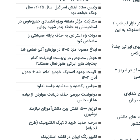
رئیس ستاد ارتش اسرائیل: سال ۲۰۲۵، سال
جنگ خواهد بود
مشارکت مؤثر منطقه ویژه اقتصادی خلیج‌فارس در
بازار لپ‌تاپ /
امدادرسانی به حادثه بندر شهید رجایی
استوک به این
دولت راه اعتراض به حذف یارانه معیشتی را
مشخص کرد
ماشین لباسشویی‎های ایرانی چند؟
ابلاغ مصوبه مزد ۱۴۰۵ در روزهای آتی قطعی شد
 پلاس
هوش مصنوعی در بن‌بست اینترنت؛ کدام
چت‌بات‌های ایرانی هنوز فعال هستند؟
و در تبریز +
قیمت جدید لاستیک خودرو اعلام شد + جدول
صی
آبان ۱۴۰۲
مجلس یکشنبه و سه‌شنبه جلسه ندارد
ن هدایای
درخواست بررسی حذف دریافت عوارض از نهاده
تریان
ها از مجلس
توزیع ۱۵۰۰ کفش بین دانش‌‌آموزان نیازمند
بوشهری
ت های دانش
مرحله جدید خرید کالابرگ الکترونیک (طرح
کشور
فجرانه)
تغییر رنگ ایران در نقشه استارلینک