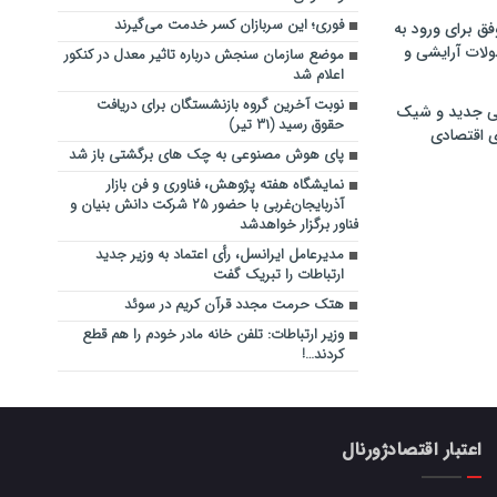
فوری؛ این سربازان کسر خدمت می‌گیرند
فق برای ورود به
ولات آرایشی و
موضع سازمان سنجش درباره تاثیر معدل در کنکور
اعلام شد
نوبت آخرین گروه بازنشستگان برای دریافت
ی جدید و شیک
حقوق رسید (۳۱ تیر)
ی اقتصادی
پای هوش مصنوعی به چک های برگشتی باز شد
نمایشگاه هفته پژوهش، فناوری و فن بازار
آذربایجان‌غربی با حضور ۲۵ شرکت دانش بنیان و
فناور برگزار خواهدشد
مدیرعامل ایرانسل، رأی اعتماد به وزیر جدید
ارتباطات را تبریک گفت
هتک حرمت مجدد قرآن کریم در سوئد
وزیر ارتباطات: تلفن خانه مادر خودم را هم قطع
کردند…!
اعتبار اقتصادژورنال