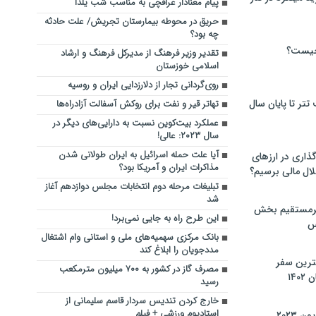
پیام معنادار عراقچی به مناسب شب یلدا
حریق در محوطه بیمارستان تجریش/ علت حادثه
چه بود؟
چیست؟
تقدیر وزیر فرهنگ از مدیرکل فرهنگ و ارشاد
اسلامی خوزستان
روی‌گردانی تجار از دلارزدایی ایران و روسیه
تر تا پایان سال
تهاتر قیر و نفت برای روکش آسفالت آزادراه‌ها
عملکرد بیت‌کوین نسبت به دارایی‌های دیگر در
سال ۲۰۲۳: عالی!
آیا علت حمله اسرائیل به ایران طولانی شدن
گذاری در ارزهای
مذاکرات ایران و آمریکا بود؟
لال مالی برسیم؟
تبلیغات مرحله دوم انتخابات مجلس دوازدهم آغاز
شد
یرمستقیم بخش
این طرح راه به جایی نمی‌برد!
س
بانک مرکزی سهمیه‌های ملی و استانی وام اشتغال
مددجویان را ابلاغ کند
نترین سفر
مصرف گاز در کشور به ۷۰۰ میلیون مترمکعب
۱۴
رسید
خارج کردن تندیس سردار قاسم سلیمانی از
استادیوم ورزشی + فیلم
 ۲۰۲۳