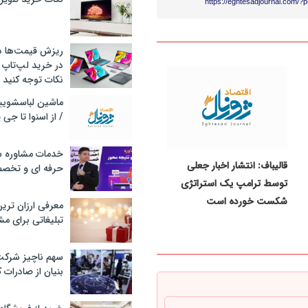
https://eghtesadjournal.com/?
ریزش قیمت‌ها در 
در خرید لپ‌تاپ 
نکات توجه کنید
/ از اسنوا تا جی
خدمات مشاوره سئ
قالیباف: انتشار اخبار جعلی
حرفه ای و تخص
توسط ترامپ یک استراتژی
شکست خورده است
معرفی ارزان تری
تبلیغاتی برای مش
سهم ناچیز شرک
بنیان از صادرات 