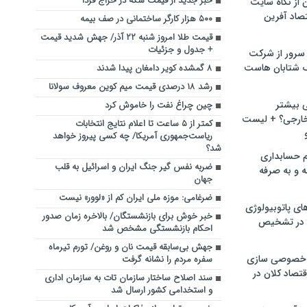
خبر جدید از قیمت سکه در حراج فردا
ن از نگاه سایت
صاد آفرین
۵۰۰ هزار کارگر ساختمانی در صف بیمه
قیمت طلا امروز شنبه ۲۲ آذر/ جهش شدید قیمت
+ جدول و جزئیات
سرور از شرکت
 شتابان هاست
۸ گمشده کویر دامغان پیدا شدند
رشد ۱۸ درصدی قیمت میم کوین معروف سولانا
ی بیشتر
چین چراغ نفت را خاموش کرد
خارجی؟ + لیست
کمتر از ۵ ساعت تا اعلام نتایج انتخابات
ریاست‌جمهوری آمریکا/ چه کسی پیروز خواهد
شد؟
م حسابداری
ضربه نفس گیر جنگ ایران و اسرائیل به قلب
ه و به صرفه
جهان
ضرغامی: موزه ملی ایران کم از «لوور» نیست
ای پاتوبیولوژی
خبر خوش برای بازنشستگان/ بالاخره زمان صدور
 در تشخیص
احکام بازنشستگی مشخص شد
جهش بی‌سابقه قیمت نان و روغن/ تورم تیرماه
خصوصی سازی
سفره مردم را نشانه گرفت
تصاد کلان در
سند اصلاح ساختار سازمان تات به سازمان اداری
و استخدامی کشور ارسال شد