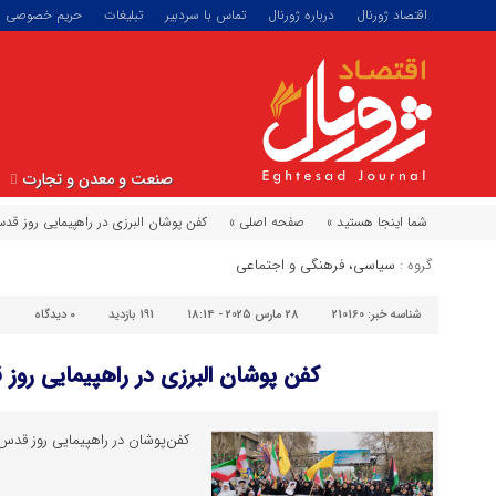
اقتصاد ژورنال
درباره ژورنال
تماس با سردبیر
تبلیغات
حریم خصوصی
صنعت و معدن و تجارت
شما اینجا هستید »
صفحه اصلی »
کفن پوشان البرزی در راهپیمایی روز 
گروه :
سیاسی، فرهنگی و اجتماعی
شناسه خبر:
210160
28 مارس 2025 - 18:14
191 بازدید
۰
دیدگاه
کفن پوشان البرزی در راهپیمایی ر
کفن‌پوشان در راهپیمایی روز قدس د