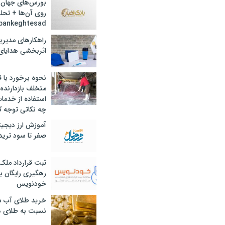
بورس‌های جهان 
روی آن‌ها + تحل
bankeghtesad
راهکارهای مدیری
اثربخشی هدایای 
نحوه برخورد با ق
متخلف بازدارنده
استفاده از خدما
چه نکاتی توجه ک
آموزش ارز دیجیت
صفر تا سود ترید 
ثبت قرارداد ملک
رهگیری رایگان با
خودنویس
خرید طلای آب ش
نسبت به طلای د