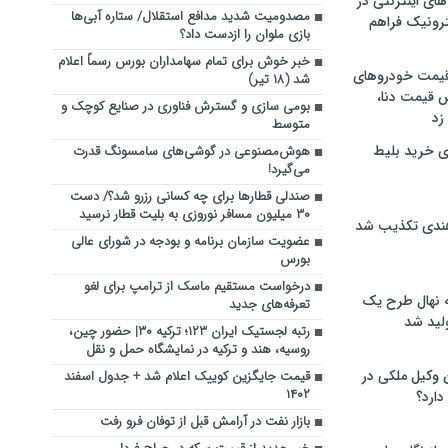
های اینترنتی در
مصدومیت شدید مدافع استقلال/ ستاره آبی‌ها
ترونیک فراهم
بازی ملوان را ازدست داد؟
خبر خوش برای تمام سهامداران بورس رسماً اعلام
 قیمت خودروهای
شد (۱۸ تیر)
 قیمت دنا،
بومی سازی و گسترش فناوری در صنایع کوچک و
 زد
متوسط
ی خرید بلیط
هوش‌مصنوعی در گوشی‌های سامسونگ قدرت
می‌گیرد!
صندلی قطارها برای چه کسانی رزرو شد؟/ دست
۳۰ میلیون مسافر نوروزی به بلیت قطار نرسید
هندی تکذیب شد
عضویت سازمان برنامه و بودجه در شورای عالی
بورس
درخواست مستقیم ماسک از ترامپ برای لغو
له نهال طرح یک
تعرفه‌های جدید
لید شد
رتبه لجستیک ایران ۱۲۳؛ ترکیه ۳۰| حضور چین،
روسیه، هند و ترکیه در نمایشگاه حمل و نقل
ن وکیل ملکی در
قیمت جایگزین کوییک اعلام شد + جدول اسفند
۱۴۰۲
دارد؟
بازار نفت در آرامش قبل از توفان فرو رفت