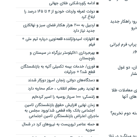
ادامه رکوردشکنی طلای جهانی
دولت تعرفه واردات خودرو از ۴ تا ۱۶۵ درصد را
ابلاغ کرد
؛ راهکار جدید
اردبیل به ۲۰۰ هزار هکتار فضای سبز و نهالکاری
رو
جدید نیاز دارد
اظهارات امیدوارکننده قلعه‌نویی درباره تیم ملی +
راپ فرم ایرانی
فیلم
ور
بهره‌برداری ۸۱کیلومتر بزرگراه ‌در سیستان‌ و
بلوچستان‌
فوری/ خدمات بیمه تکمیلی آتیه به بازنشستگان
ان، دو غول
قطع شد؟ + جزئیات
ار
دستگاه‌های دولتی زنجان امروز دورکار شدند
تهدید رهبر معظم انقلاب ، حکم محاربه دارد
ی معاملات طلا
های آنها
زلنسکی: ۱۰۰ سرباز روسیه را اسیر کرده‌ایم
زمان نهایی افزایش حقوق بازنشستگان تامین
اجتماعی بانک رفاه قطعی شد/ورود مجلس به
ته دوم نخریم؟
ماجرای اعتراض بازنشستگان تامین اجتماعی
حمله عناصر تروریست به نیروهای کرد در شمال
سوریه
 میلگرد در تناژ