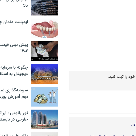
بالا
ایمپلنت دندان 
پیش بینی قیمت ت
۱۴۰۲
چگونه با سرمایه‌
دیجیتال به استق
خود را ثبت کنید.
سرمایه‌گذاری غ
مهم آموزش بور
تور باتومی : ارزا
خارجی در تابستان ۰۲
ه :
نکات خرید تلویزیون