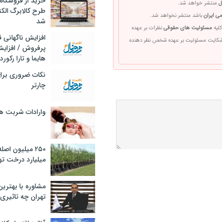
خرید از فروشگاه‌
ل
منتشر خواهد شد.
طرح کالابرگ الک
ی ایران
باشد منتشر نخواهد شد.
شد
کلیه
مسئولیت های حقوقی
نظرات بر عهده
افزایش ناگهانی
 شکایت مسئولیت بر عهده شخص نظر دهنده
پرفروش / افزایش
هایما و تارا رکورد
نکات ضروری برا
چارتر
وارادات شربت 
۲۵۰ میلیون اص
میلیارد درخت تو
مشاوره با بهتری
تهران چه تاثیری 