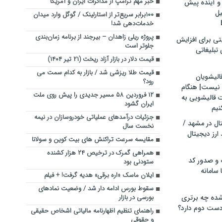
خبر مهم ترامپ از مذاکرات ایران و آمریکا
و آینده پیش
یل
۱۰۰برابر سریع‌تر از استارلینک / گوگل وارد میدان
خدمات‌دهی شد!
پروژه ریلی زاهدان – بیرجند از برنامه زمان‌بندی
تی برای افزایش
جلوتر است
تبلیغاتی
قیمت دلار در بازار آزاد ریخت (۲۱ تیر ۱۴۰۴)
قیمت طلا ریزشی شد / بازار به کدام سمت می
الیشویان
رود؟
 نیست| هنگام
۱۲ فروردین ۵۸ مسیر جدیدی را پیش روی ملت
ت قالیشویی به
ایران گشود
نیم
جزئیات درآمدهای عملیاتی خودروسازان در نیمه
ال در مشهد /
نخست سال
ارز دیجیتال
مقایسه سرعت تراکنش های بیت کوین و سولانا
همراهی گمرک در ترخیص ۲۴ هزار کشنده
 و صدور کد
ستودنی بود
 سامانه
ایلان ماسک «اره برقی» هدیه گرفت! + فیلم
سقوط بورس ادامه دار شد / وضعیت نمادهای
ده چه برتری
بورسی در بازار
ست دوم دارد؟
راهنمای تنظیم اظهارنامه مالیاتی اشخاص حقیقی
و حقوقی