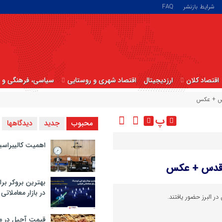
شرایط بازنشر
FAQ
اقتصاد کلان
ارزدیجیتال
اقتصاد شهری و روستایی
سیاسی، فرهنگی و ا
قدس + عکس
پ
محبوب
جدید
دیدگاهها
اهمیت کالیبراسی
وز قدس + عکس
بهترین بروکر برا
در بازار معاملاتی
ر البرز حضور یافتند.
قیمت آجیل در م