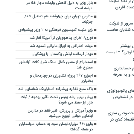
ن از نگاه سایت
بازار چای به دلیل کاهش واردات دچار خلا در
صاد آفرین
عرضه است
مدارس تهران برای چهارشنبه هم تعطیل شد/
جزئیات
سرور از شرکت
 شتابان هاست
رای مثبت کمیسیون فرهنگی به ۲ وزیر پیشنهادی
فوری/ اخراج پناهجویان از آمریکا آغاز شد
ی بیشتر
مهلت اعتراض به اوراق مالیاتی تمدید شد
خارجی؟ + لیست
دیدار فرمانده ارتش پاکستان با پزشکیان
استخراج از معدن ذغال سنگ شرق کلات آزادشهر
ممنوع شد
م حسابداری
ه و به صرفه
اجرای ۲۶۷ پروژه کشاورزی در چهارمحال و
بختیاری
باگ منبع تغذیه پیشرفته استارلینک شناسایی شد
ای پاتوبیولوژی
 در تشخیص
پیش بینی رشد بورس تحت تاثیر بودجه / ثبات
بازار ارز حفظ می شود؟
وزیر آموزش و پرورش: شیر فقط در مدارس
خصوصی سازی
ابتدایی دولتی توزیع می‌شود
تصاد کلان در
واریز ۹۴۱ میلیاردتومان سود به حساب سهامداران
در هفته گذشته