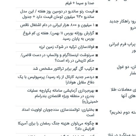
صدا و سیما + فیلم
قیمت رنو ساندرو در دومین روز هفته / این مدل
ساندرو ۹۳۰ میلیون تومان قیمت دارد + جدول
؛ راهکار جدید
۱ میلیون و ۸۰۰ هزار ایرانی در دام اشتغال ناقص
رو
گزارش روزانه بورس ۱۱ بهمن/ هفته ی کم فروغ
بورس به پایان رسید
راپ فرم ایرانی
فولادسازان ترکیه در شوک زمین‌ لرزه
ور
سرنوشت اینستاگرام و واتساپ در دست قاضی/
حکم تاریخی در راه است؟
ان، دو غول
ترکیب گل گهر برابر تراکتور مشخص شد
ار
دردسر جدید کارتال از راه رسید/ پرسپولیس با یک
دفاع مقابل هوادار!
ی معاملات طلا
بهره‌برداری آزمایشی سامانه یکپارچه عملیات
های آنها
بندری در منطقه ویژه اقتصادی بندرامام
خمینی(ره)
بختیاری: توانمندسازی مددجویان اولویت امداد
ته دوم نخریم؟
است
چگونه می‌توان هزینه جنگ رمضان را برای آمریکا
افزایش داد؟
 میلگرد در تناژ