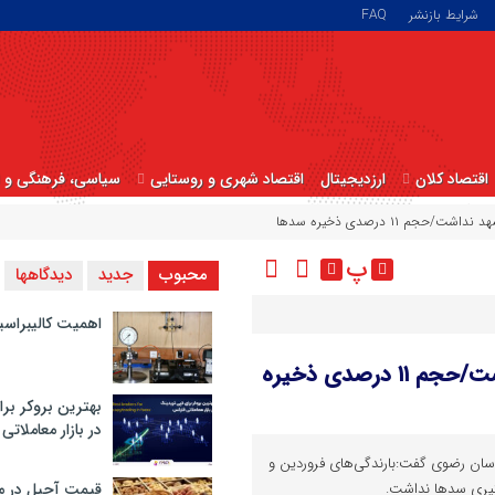
شرایط بازنشر
FAQ
اقتصاد کلان
ارزدیجیتال
اقتصاد شهری و روستایی
سیاسی، فرهنگی و ا
م ۱۱ درصدی ذخیره سدها
پ
محبوب
جدید
دیدگاهها
اهمیت کالیبراسی
بارندگی‌ها تاثیری در آبگیری سدهای مشهد نداشت/حجم ۱۱ درصدی ذخیره
بهترین بروکر برا
در بازار معاملاتی
ان رضوی گفت:بارندگی‌های فروردین و
بگیری سدها نداشت.
قیمت آجیل در م