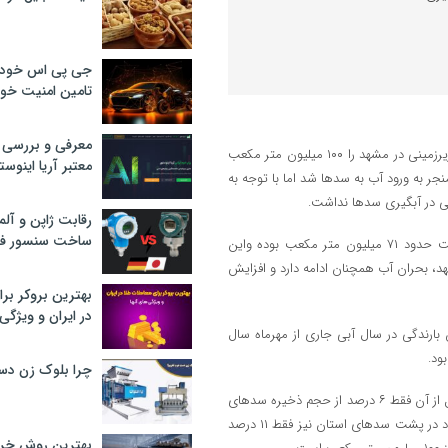
جی پی اس خودرو
تامین امنیت خود
معرفی و بررسی پ
کاظم جم در گفت وگو با خبرنگار تسنیم از مشهد، میزان کسری مخزن آبهای زیرزمینی در مشهد را ۱۰۰ میلیون متر مکعب
معتبر آریا اینوست
نجر به ورود آب به سدها شد اما با توجه به
ی در آبگیری سدها نداشت.
رقابت ژاپن و آلم
ساخت سنسور فش
وی افزود:میزان ورودی آب به سدهای مشهد در سال جاری تا نیمه اردیبهشت حدود ۷۱ میلیون متر مکعب بوده واین
آبی جاری در مشهد، بحران آب همچنان ادامه دارد و افزایش
بهترین بروکر برا
در ایران و ویژگی‌
ارندگی در سال آبی جاری از مهرماه سال
چرا بلوک زن دس
جم ادامه داد:با وجود افزایش ۱۰۲ درصدی بارش‌ها نسبت به مدت مشابه قبل از آن فقط ۶ درصد از حجم ذخیره سدهای
مشهد شامل؛ سدهای دوستی، طرق، کارده و ارداک آب دارد و میزان آب موجود در پشت سدهای استان نیز فقط ۱۱ درصد
بهترین روش خرید