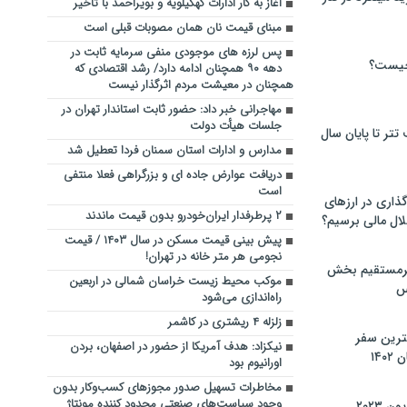
آغاز به کار ادارات کهگیلویه و بویراحمد با تاخیر
مبنای قیمت نان همان مصوبات قبلی است
پس لرزه های موجودی منفی سرمایه ثابت در
چیست؟
دهه ۹۰ همچنان ادامه دارد/ رشد اقتصادی که
همچنان در معیشت مردم اثرگذار نیست
مهاجرانی خبر داد: حضور ثابت استاندار تهران در
جلسات هیأت دولت
تر تا پایان سال
مدارس و ادارات استان سمنان فردا تعطیل شد
دریافت عوارض جاده ای و بزرگراهی فعلا منتفی
است
گذاری در ارزهای
۲ پرطرفدار ایران‌خودرو بدون قیمت ماندند
لال مالی برسیم؟
پیش بینی قیمت مسکن در سال ۱۴۰۳ / قیمت
نجومی هر متر خانه در تهران!
یرمستقیم بخش
موکب محیط زیست خراسان شمالی در اربعین
س
راه‌اندازی می‌شود
زلزله ۴ ریشتری در کاشمر
نترین سفر
نیکزاد: هدف آمریکا از حضور در اصفهان، بردن
۱۴
اورانیوم بود
مخاطرات تسهیل صدور مجوزهای کسب‌وکار بدون
وجود سیاست‌های صنعتی محدود کننده مونتاژ
 ۲۰۲۳