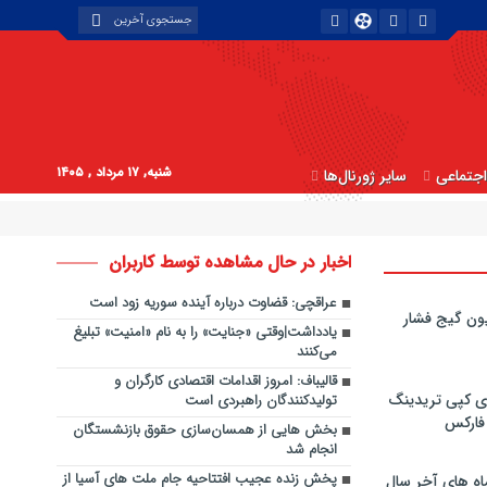
شنبه, ۱۷ مرداد , ۱۴۰۵
جتماعی
سایر ژورنال‌ها
اخبار در حال مشاهده توسط کاربران
عراقچی: قضاوت درباره آینده سوریه زود است
ون گیج فشار
یادداشت|وقتی «جنایت» را به نام «امنیت» تبلیغ
می‌کنند
قالیباف: امروز اقدامات اقتصادی کارگران و
ی کپی‌ تریدینگ
تولیدکنندگان راهبردی است
 فارکس
بخش هایی از همسان‌سازی حقوق بازنشستگان
انجام شد
پخش زنده عجیب افتتاحیه جام ملت های آسیا از
اه های آخر سال