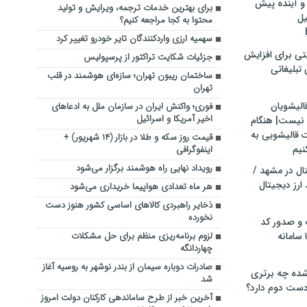
و آینده پیش
برای بهترین خدمات ترجمه، ویرایش و تولید
یل
محتوا به کجا مراجعه کنیم؟
سهمیه ارزی واردکنندگان تایر خودرو تغییر کرد
تی برای افزایش
جزئیات شکایت تراکتور از پرسپولیس
تبلیغاتی
ساختمان ریبون تهران؛ سازه‌ای هوشمند در قلب
تهران
الیشویان
فوری؛ واکنش ایران در سازمان ملل به ادعاهای
اخیر آمریکا و اسرائیل
 نیست| هنگام
ت قالیشویی به
قیمت روز سکه و طلا در بازار (۱۴ شهریور) +
نیم
اینفوگرافی
رویداد نهایی راه هوشمند برگزار می‌شود
ال در مشهد /
ارز دیجیتال
هر ماه تعدادی هواپیما خریداری می‌شود
ذخایر راهبردی کالاهای اساسی کشور هنوز دست
نخورده
 و صدور کد
 سامانه
لزوم برنامه‌ریزی منظم برای حل مشکلات
چهاردانگه
صادرات دوباره سیمان از بندر نوشهر به روسیه آغاز
ده چه برتری
شد
ست دوم دارد؟
آخرین خبر از طرح ساماندهی کارکنان دولت امروز