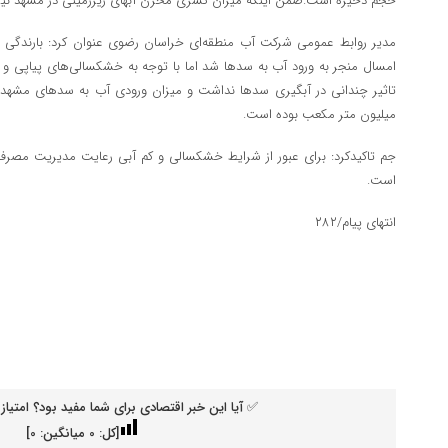
حجم ذخیره است.ضمن اینکه میزان کسری مخزن آبهای زیرزمینی در مشهد نیز ۱۰۰ میلیون متر مکعب است
مدیر روابط عمومی شرکت آب منطقه‌ای خراسان رضوی عنوان کرد: بارندگی ها
امسال منجر به ورود آب به سدها شد اما با توجه به خشکسالی‌های پیاپی و
میلیون متر مکعب بوده است.
جم تاکیدکرد: برای عبور از شرایط خشکسالی و کم آبی رعایت مدیریت مصر
است.
انتهای پیام/۲۸۲
✅ آیا این خبر اقتصادی برای شما مفید بود؟ امتیاز 
[کل:
0
میانگین:
0
]