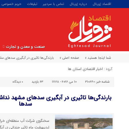
اقتصاد ژورنال
درباره ژورنال
تماس با سردبیر
تبلیغات
حریم خصوصی
صنعت و معدن و تجارت
شما اینجا هستید »
صفحه اصلی »
بارندگی‌ها تاثیری در آبگیری سدهای مشهد نداشت/حج
گروه :
اخبار اقتصادی استان ها
شناسه خبر:
310640
10 می 2026 - 17:28
63 بازدید
۰
دیدگاه
سدها
سخنگوی شرکت آب منطقه‌ای خراس
اردیبهشت ماه تاثیر چندانی در آ