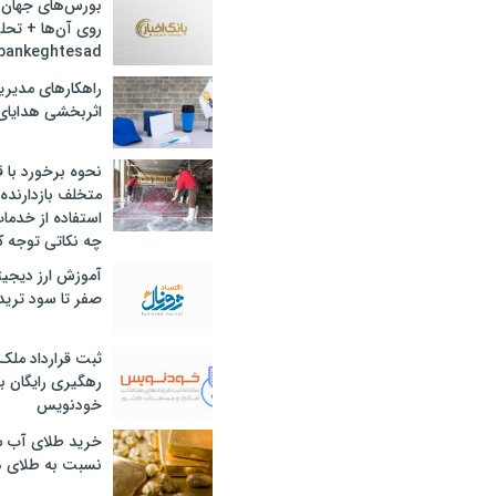
بورس‌های جهان 
روی آن‌ها + تحل
bankeghtesad
راهکارهای مدیری
اثربخشی هدایای 
نحوه برخورد با ق
متخلف بازدارنده
استفاده از خدما
چه نکاتی توجه ک
آموزش ارز دیجیت
صفر تا سود ترید 
ثبت قرارداد ملک
رهگیری رایگان با
خودنویس
خرید طلای آب ش
نسبت به طلای د