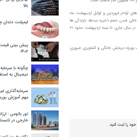
.
بالا
ی اواخر فروردین و اوایل اردیبهشت ماه
 خالی شدن حجم ذخیره سدها، بارندگی ها
ایمپلنت دندان 
تاثیر چندانی در آبگیری سدها نداشت و میزان ورودی آب به سدهای مشهد در سال جاری تا نیمه اردیبهشت حدود ۷۱
پیش بینی قیمت ت
ف بویژه دربخش خانگی و کشاورزی ضروری
۱۴۰۲
چگونه با سرمایه‌
دیجیتال به استق
سرمایه‌گذاری غ
مهم آموزش بور
تور باتومی : ارزا
خارجی در تابستان ۰۲
خود را ثبت کنید.
نکات خرید تلویزیون