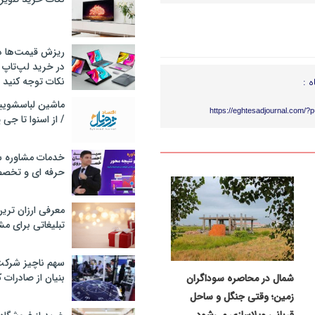
ریزش قیمت‌ها در 
در خرید لپ‌تاپ 
نکات توجه کنید
ه :
https://eghtesadjournal.com/?
/ از اسنوا تا جی
خدمات مشاوره سئ
حرفه ای و تخص
معرفی ارزان تری
تبلیغاتی برای مش
سهم ناچیز شرک
بنیان از صادرات 
شمال در محاصره سوداگران
زمین؛ وقتی جنگل و ساحل