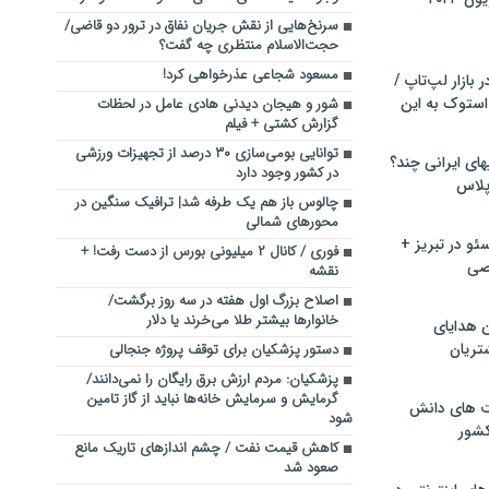
سرنخ‌هایی از نقش جریان نفاق در ترور دو قاضی/
حجت‌الاسلام منتظری چه گفت؟
مسعود شجاعی عذرخواهی کرد!
بازار لپ‌تاپ /
استوک به این
شور و هیجان دیدنی هادی عامل در لحظات
گزارش کشتی + فیلم
توانایی بومی‌سازی ۳۰ درصد از تجهیزات ورزشی
ماشین لباسشویی‎های ایرانی چند؟
در کشور وجود دارد
 پلاس
چالوس باز هم یک طرفه شد| ترافیک سنگین در
محورهای شمالی
و در تبریز +
فوری / کانال ۲ میلیونی بورس از دست رفت! +
صی
نقشه
اصلاح بزرگ اول هفته در سه روز‌ برگشت/
خانوارها بیشتر طلا می‌خرند یا دلار
ن هدایای
تریان
دستور پزشکیان برای توقف پروژه جنجالی
پزشکیان: مردم ارزش برق رایگان را نمی‌دانند/
گرمایش و سرمایش خانه‌ها نباید از گاز تامین
ت های دانش
شود
کشور
کاهش قیمت نفت / چشم اندازهای تاریک مانع
صعود شد