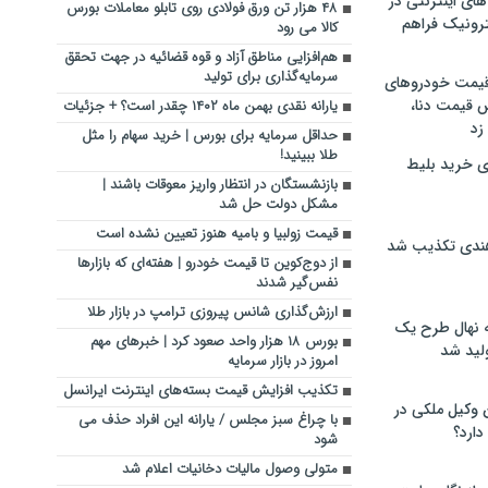
های اینترنتی در
۴۸ هزار تن ورق فولادی روی تابلو معاملات بورس
ترونیک فراهم
کالا می رود
هم‌افزایی مناطق آزاد و قوه قضائیه در جهت تحقق
سرمایه‌گذاری برای تولید
 قیمت خودروهای
 قیمت دنا،
یارانه نقدی بهمن ماه ۱۴۰۲ چقدر است؟ + جزئیات
 زد
حداقل سرمایه برای بورس | خرید سهام را مثل
طلا ببینید!
ی خرید بلیط
بازنشستگان در انتظار واریز معوقات باشند |
مشکل دولت حل شد
قیمت زولبیا و بامیه هنوز تعیین نشده است
هندی تکذیب شد
از دوج‌کوین تا قیمت خودرو | هفته‌ای که بازارها
نفس‌گیر شدند
ارزش‌گذاری شانس پیروزی ترامپ در بازار طلا
له نهال طرح یک
بورس ۱۸ هزار واحد صعود کرد | خبرهای مهم
لید شد
امروز در بازار سرمایه
تکذیب افزایش قیمت بسته‌های اینترنت ایرانسل
ن وکیل ملکی در
با چراغ سبز مجلس / یارانه این افراد حذف می
دارد؟
شود
متولی وصول مالیات دخانیات اعلام شد