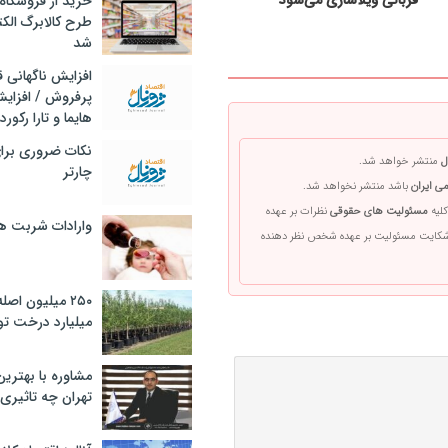
قربانی ویلاسازی می‌شود
خرید از فروشگاه‌
طرح کالابرگ الک
شد
افزایش ناگهانی
پرفروش / افزایش
هایما و تارا رکورد
نکات ضروری برا
ل
منتشر خواهد شد.
چارتر
ی ایران
باشد منتشر نخواهد شد.
کلیه
مسئولیت های حقوقی
نظرات بر عهده
وارادات شربت 
 شکایت مسئولیت بر عهده شخص نظر دهنده
۲۵۰ میلیون اص
میلیارد درخت تو
مشاوره با بهتری
تهران چه تاثیری 