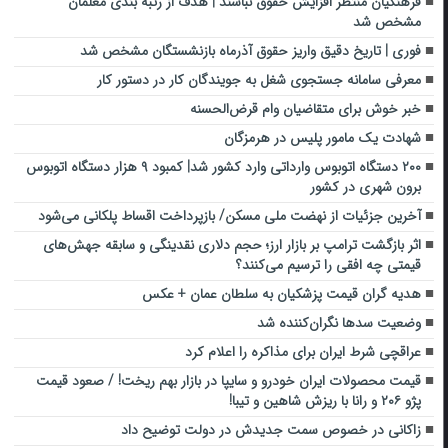
فرهنگیان منتظر افزایش حقوق نباشند | هدف از رتبه بندی معلمان
مشخص شد
فوری | تاریخ دقیق واریز حقوق آذرماه بازنشستگان مشخص شد
معرفی سامانه جستجوی شغل به جویندگان کار در دستور کار
خبر خوش برای متقاضیان وام قرض‌الحسنه
شهادت یک مامور پلیس در هرمزگان
۲۰۰ دستگاه اتوبوس وارداتی وارد کشور شد| کمبود ۹ هزار دستگاه اتوبوس
برون شهری در کشور
آخرین جزئیات از نهضت ملی مسکن/ بازپرداخت اقساط پلکانی می‌شود
اثر بازگشت ترامپ بر بازار ارز؛ حجم دلاری نقدینگی و سابقه جهش‌های
قیمتی چه افقی را ترسیم می‌کنند؟
هدیه گران قیمت پزشکیان به سلطان عمان + عکس
وضعیت سدها نگران‌کننده شد
عراقچی شرط ایران برای مذاکره را اعلام کرد
قیمت محصولات ایران خودرو و سایپا در بازار بهم ریخت! / صعود قیمت
پژو ۲۰۶ و رانا با ریزش شاهین و تیبا!
زاکانی در خصوص سمت جدیدش در دولت توضیح داد