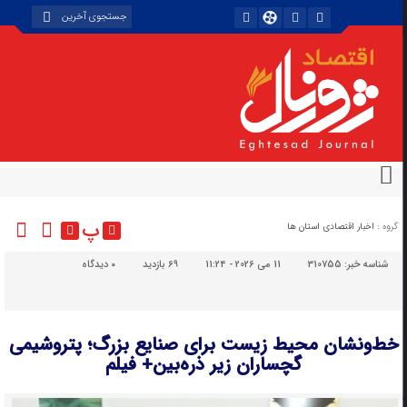
پ
گروه :
اخبار اقتصادی استان ها
شناسه خبر:
310755
11 می 2026 - 11:24
69 بازدید
۰
دیدگاه
خط‌ونشان محیط زیست برای صنایع بزرگ؛ پتروشیمی
گچساران زیر ذره‌بین+ فیلم