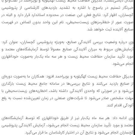
عبدال دیانتی‌نسب، مدیرکل حفاظت محیط زیست کهگیلویه و بویراحمد در گفت‌وگو با
خبرنگار تسنیم در یاسوج با اشاره به تشدید بازدیدهای کارشناسی از پتروشیمی
گچساران، اظهار کرد: نتایج فعلی این صنعت در محدوده استاندارد قرار دارد و البته در
صورت عبور از خط‌قرمزهای زیست‌محیطی، نام این واحد بدون اغماض در فهرست
صنایع آلاینده ثبت خواهد شد.
وی درباره وضعیت بررسی آلایندگی صنایع، به‌ویژه پتروشیمی گچساران، عنوان کرد:
آزمایش‌های مربوط به میزان آلایندگی صنایع معمولاً توسط آزمایشگاه‌های معتمد و
مورد تأیید سازمان حفاظت محیط زیست و هر سه ماه یک‌بار به‌صورت خوداظهاری
انجام می‌شود.
مدیرکل حفاظت محیط زیست کهگیلویه و بویراحمد افزود: همکاران ما به‌صورت دوره‌ای
از صنایع بازدید می‌کنند و نتایج بررسی‌ها در سامانه جامع محیط زیست بارگذاری
می‌شود و در صورتی که واحدی آلایندگی داشته باشد، اخطاریه‌های زیست‌محیطی با
مهلت مشخص صادر می‌شود تا شرکت‌های صنعتی در زمان تعیین‌شده نسبت به رفع
آلودگی اقدام کنند.
وی ادامه داد: هر سه ماه یک‌بار نیز از طریق خوداظهاری که توسط آزمایشگاه‌های
معتمد و مورد تأیید سازمان محیط زیست انجام می‌شود، آزمایش آلایندگی پتروشیمی
گچساران انجام می‌شود و نتایج آن در اختیار کارشناسان ما قرار می‌گیرد.