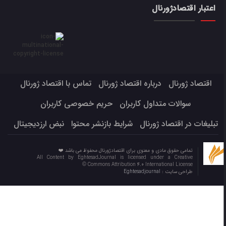
اعتبار اقتصادژورنال
اقتصاد ژورنال
درباره اقتصاد ژورنال
تماس با اقتصاد ژورنال
سوالات متداول کاربران
حریم خصوصی کاربران
تبلیغات در اقتصاد ژورنال
شرایط بازنشر محتوا
نبض ارزدیجیتال
تمامی حقوق مادی و معنوی برای اقتصادژورنال محفوظ می باشد ❤️
All Content by EghtesadJournal is licensed under a Creative
Commons Attribution 4.0 International License ©️
طراحی سایت :
Eghtesadjournal