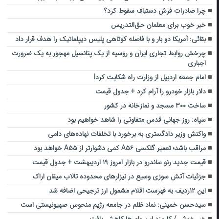
چرا صادرات فرش دستباف سقوط کرد؟
خبر خوب برای معلمان حق‌التدریس
بقائی: آمریکا دو بار و با فاصله کوتاهی پلیس دیپلماتیک را هدف قرار داد
چرخش روابط تجاری ایران و روسیه از یک پتانسیل مهجور به یک ضرورت
اجباری
امام جمعه اردبیل از وزارت راه شکایت کرد!
دلار بازار خودرو را آرام کرد + جدول قیمت
ساخت ۳۰۰ مسجد و نمازخانه در کشور
سپاه: روز جهانی قدس متفاوتی را شاهد خواهیم بود
واکنش وزیر دادگستری به برخورد با تخلفات نهاده‌های دامی
مراقب باشد؛ تعمیر گلکسی A۵۶ کمی دشوارتر از A۵۵ خواهد بود
قیمت جدید رنو ساندرو در بازار امروز ۱۹ اردیبهشت + جدول قیمت
جزئیات آتش سوزی وسیع در نیزار‌های محدوده تالاب میقان اراک
این ۱۲ردیف به فهرست اقلام مشمول ارز ترجیحی اضافه شد
سیدحسن خمینی: نماد ظلم در جامعه رژیم منحوس صهیونیستی است
خبر خوش / کارمزد این وام ها کاهش یافت