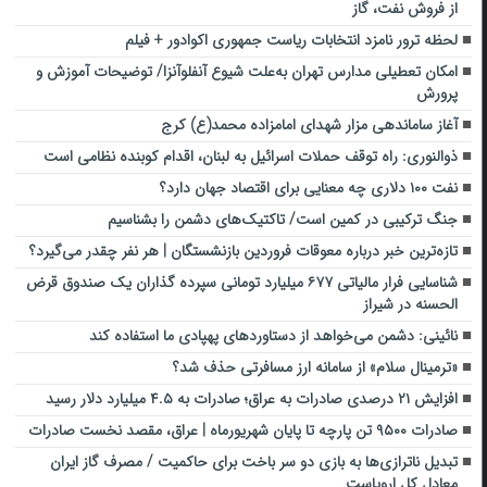
از فروش نفت، گاز
لحظه ترور نامزد انتخابات ریاست جمهوری اکوادور + فیلم
امکان تعطیلی مدارس تهران به‌علت شیوع آنفلوآنزا/ توضیحات آموزش و
پرورش
آغاز ساماندهی مزار شهدای امامزاده محمد(ع) کرج
ذوالنوری: راه توقف حملات اسرائیل به لبنان، اقدام کوبنده نظامی است
نفت ۱۰۰ دلاری چه معنایی برای اقتصاد جهان دارد؟
جنگ ترکیبی در کمین است/ تاکتیک‌های دشمن را بشناسیم
تازه‌ترین خبر درباره معوقات فروردین بازنشستگان | هر نفر چقدر می‌گیرد؟
شناسایی فرار مالیاتی ۶۷۷ میلیارد تومانی سپرده گذاران یک صندوق قرض
الحسنه در شیراز
نائینی: دشمن می‌خواهد از دستاوردهای پهپادی ما استفاده کند
«ترمینال سلام» از سامانه ارز مسافرتی حذف شد؟
افزایش ۲۱ درصدی صادرات به عراق؛ صادرات به ۴.۵ میلیارد دلار رسید
صادرات ۹۵۰۰ تن پارچه تا پایان شهریورماه | عراق، مقصد نخست صادرات
تبدیل ناترازی‌ها به بازی دو سر باخت برای حاکمیت / مصرف گاز ایران
معادل کل اروپاست