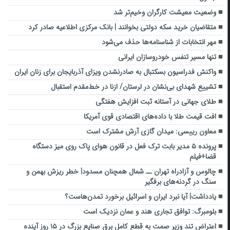
وضعیت معیشت کارگران وخیم‌تر شد
متقاضیان خرید سکه دولتی بخوانند | بانک مرکزی اطلاعیه صادر کرد
مهر انتخابات از شناسنامه‌ها حذف می‌شود
تنها مسیر تنفس خودروسازان ایرانی
واکنش فدراسیون بسکتبال به صادرنشدن ویزای آذربایجان برای زنان ایران
تشییع شهدای بی‌نشان در لرستان/ ازنا در خط‌مقدم استقبال
طلای جهانی در آستانه ثبت افزایش هفتگی
افت قیمت طلا با داده‌های اقتصادی قوی آمریکا
معاون رییسی: میدان گازی آرش مشترک است
پرونده ۵ مدیر بابت ترک فعل در قانون هوای پاک روی میز دستگاه
قضا+فیلم
چالوس و آزادراه تهران ــ شمال همچنان مسدود| خطر ریزش بهمن و
سنگ در گردنه‌های برفگیر
یادداشت| آیا نبرد ایران و اسرائیل برخورد تمدن‌هاست؟
بلومبرگ: توافق تجاری هند و عمان نزدیک است
اعتراض تند وزیر صمت به قطع کامل برق صنایع بزرگ در ۱۵ روز آینده