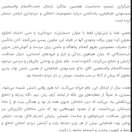
خبرگزاری تسنیم، به‌مناسبت هفتمین سالگرد ارتحال حجت‌الاسلام والمسلمین
سیدمهدی طباطبایی، یادداشتی درباره خصوصیات اخلاقی و مردم‌داری ایشان منتشر
کرده است:
بعضی علما را نمی‌توان فقط با عنوان «سخنران»، «روحانی» یا حتی «استاد اخلاق»
معرفی کرد؛ چون برکات وجودی آنها در ظرف این عناوین رسمی نمی‌گنجد. آنان به‌تأسی
از حضرات معصومین علیهم السّلام پناهگاه‌ و مأمنی برای مردمند و آغوش‌شان به‌روی
دل‌خستگانی که میان هیاهوی زندگی و فراز و فرودهای اجتماعی، دنبال صداقت،
آرامش و اخلاق می‌گردند، گشوده است. عالم عامل و روحانی عالی‌قدر و مردمی مرحوم
حجت‌الاسلام والمسلمین آقای حاج سیدمهدی طباطبایی از همین جنس بود، پدری
معنوی که پیش از آنکه بر منبر بنشیند، مهرش بر دل مردم نشسته بود.
هفت سال از ارتحال این عالم فرزانه می‌گذرد، اما هنوز وقتی نامش شنیده می‌شود،
بسیاری نه صرفاً از خطابه‌های وی بلکه از لبخند آرام، زبان نرم، نگاه پدرانه و اخلاق
بی‌تکلفش یاد می‌کنند که درب خانه‌اش به‌روی همه باز بود و همگان بیت او را خانه
امیدشان می‌دانستند. او از معدود چهره‌هایی بود که حتی مخالفان فکری‌اش نیز
به‌دلیل صداقت، خیرخواهی و سلامت نفسش برایش احترام قائل بودند، دلیلش
روشن بود؛ طباطبایی بیش از هر چیز، دغدغه رشد و آرامش مردم، اعتلای اخلاق و
حفظ و تقویت وحدت و انسجام جامعه را داشت.