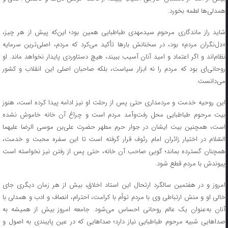
همدلی‌ها لطمه بخورد.
شاید راز ماندگاری مرحوم سیدمهدی طباطبایی همین بود؛ این‌که پیش از هر چیز،
«دل‌نگران مردم» بود، در سخنانش بارها تأکید می‌کرد که مردم، اصلی‌ترین سرمایه
نظام‌اند و اگر اعتماد و امید آنان آسیب ببیند، هیچ دستاوردی پایدار نخواهد ماند. او
روحانی‌ای بود که مردم را نه ابزار سیاست، بلکه صاحبان اصلی این انقلاب و کشور
می‌دانست.
این روحیه خدمت و مردمداری حتی پس از رحلت او نیز ادامه پیدا کرده است، هنوز
بیت مرحوم طباطبایی محل رفت‌وآمد مردم است و چراغ آن خانه خاموش نشده
است، همچنین بیت ایشان در جوار حرم مطهر حضرت علی‌بن موسی الرضا علیهما
السّلام در اختیار زائران امام رئوف قرار گرفته است تا این سفره محبت و خدمت،
همچنان گسترده بماند؛ گویی صاحب آن خانه، حتی پس از رفتن نیز نخواسته است
پیوندش با مردم قطع شود.
امروز و در هفتمین سالگرد ارتحال این استاد اخلاق، بیش از هر زمان دیگری جای
خالی او و منش ارتباطی وی با مردم توأم با کرامت، احترام، انصاف و ادب و همدلی با
آنان به‌عنوان یک عالم روحانی احساس می‌شود. جامعه امروز بیش از همیشه به
صداهایی شبیه مرحوم طباطبایی نیاز دارد؛ صداهایی که در عین پایبندی به اصول و