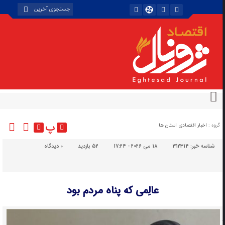
پ
گروه :
اخبار اقتصادی استان ها
شناسه خبر:
312314
18 می 2026 - 17:24
52 بازدید
۰
دیدگاه
عالِمی که پناه مردم بود