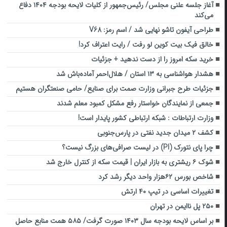
آغاز جلسه علنی مجلس/ رئیس‌جمهور از کلیات لایحه بودجه ۱۴۰۴ دفاع
می‌کند
طراحی آیفون تاشو نهایی شد / اسم رمز: V68
خالق فیک بیت کوین لو رفت / رایت اعتراف کرد!
خرید سکه امروز را از دست ندهید + جزئیات
هشدار هواشناسی به ۱۳ استان / هلال‌احمر آماده‌باش شد
جزئیات طرح جبرانی وزارت صمت برای صنایع/ حامی صنعتگران هستیم
جمعی از نمایندگان خواستار رفع مشکل کمبود معلم شدند
وزارت ارتباطات :‌ شبکه ارتباطی کشور پایدار است!
کشف ۲ میدان جدید نفتی در پارس‌جنوبی
چرا پای نتورک (PI) در لیست صرافی‌های بزرگ نیست؟
شوک ۶ ریشتری به بازار ایران | قیمت سکه از کنترل خارج شد
شاخص بورس ۶۲هزار واحد دیگر رشد کرد
تغییرات اساسی در تیپ ۴۰ ارتش
۲۵۰ پل ناایمن در تهران
بر اساس لایحه بودجه سال ۱۴۰۳ صورت گرفت/ ۵۸۵ همت منابع حاصل