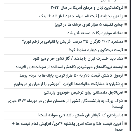
ثروتمندترین زنان و مردان آمریکا در سال ۲۰۲۳
والدین بخوانند | ثبت نام سهام جدید آغاز شد + لینک
جشن تکلیف ۵ هزار نفری فرشته‌ها در تبریز
معامله موتورسیکلت صحنه قتل شد
دستمزد ۱۴۰۳ کارگران ۳۵ درصد افزایش یا التیامی بر زخم تورم؟
قیمت بیت‌کوین دوباره سقوط کرد!
هند باید خسارت ایران را بدهد / گاز کشور حرام می شود
توسعه نیروگاه‌های خورشیدی/کاهش استفاده از سوخت‌های آلاینده
فرمول کاهش قیمت دلار به ۵۰ هزار تومان؛ یارانه‌ها به مردم برسد
پزشکیان: با مشارکت خانواده‌ها نابرابری آموزشی را از میان بر می‌داریم
ضربالاجل دادستانی برای ترخیص خودروی وارداتی
شوک بزرگ به بازنشستگان کشور | از همسان سازی در مهرماه ۱۴۰۳ خبری
نیست!
«باسواد»ی که گرفتار نان شبش باشد «بی سواد» است!
آخرین قیمت طلا و سکه امروز یکشنبه ۱۴دی/ افزایش تمام قیمت ها +
جدول