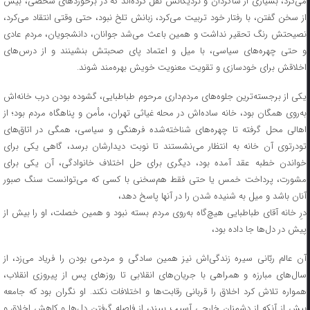
می‌کرد، بسیاری از شاگردان و نزدیکانش نقل کرده‌اند که در برخوردهای شخصی، بیش
از سخن گفتن، با رفتار خود تربیت می‌کرد، زبانش تلخ نبود، حتی وقتی انتقاد می‌کرد،
نصیحتش رنگ تحقیر نداشت و همین باعث می‌شد جوانان، دانشجویان، مردم عادی
و حتی چهره‌های سیاسی، با میل و اعتماد پای صحبتش بنشینند و از درس‌های
اخلاقش برای خودسازی و تقویت معنویت خویش بهره‌مند شوند.
یکی از برجسته‌ترین جلوه‌های مردم‌داری مرحوم طباطبایی، گشوده بودن درب خانه‌اش
به‌روی همگان بود، خانه ساده‌اش در محله غیاثی تهران، مأمن و پناهگاه مردم بود؛ از
اهالی محل گرفته تا چهره‌های شناخته‌شده فرهنگی و سیاسی، همگی در اتاق‌های
تودرتوی آن خانه به انتظار می‌نشستند تا نوبت دیدارشان برسد، گاهی یکی برای
خواندن خطبه عقد آمده بود، دیگری برای حل اختلاف خانوادگی، آن یکی برای
مشورت، پرداخت خمس یا حتی فقط هم‌سخنی با کسی که می‌توانست سنگ صبور
آنان باشد و میل به شنیده شدن را در آنها پاسخ دهد،
درِ خانه آقای طباطبایی هیچ‌گاه به‌روی مردم بسته نبود و همین خصلت، او را بیش از
پیش در دل‌ها جا داده بود،
آن عالم ربّانی سیره زندگی‌اش نیز همین سادگی و مردمی بودن را فریاد می‌زد، از
سال‌های مبارزه و همراهی با جریان‌های انقلابی تا روزهای پس از پیروزی انقلاب،
همواره تلاش کرد اخلاق را قربانی رقابت‌ها و اختلافات نکند. او نگران بود که جامعه
بیش از آنکه از دشمنان خارجی آسیب ببیند، از فاصله گرفتن دل‌ها و کاهش اخلاق و