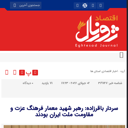
پ
گروه :
اخبار اقتصادی استان ها
شناسه خبر:
319727
02 جولای 2026 - 17:23
71 بازدید
۰
دیدگاه
سردار باقرزاده: رهبر شهید معمار فرهنگ عزت و
مقاومت ملت ایران بودند