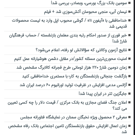
سومین بانک بزرگ بورسی، وبصادر، بررسی شد!
نیسان آبی، منجی محبوسان آتش‌سوزی شد + فیلم
خداحافظی با «آیفون ۱۱» / گوشی محبوب اپل وارد به لیست محصولات
قدیمی شد
خبر فوری از صدور احکام رتبه بندی معلمان بازنشسته / حساب فرهنگیان
شارژ شد!
نتایج آزمون وکالتی که سؤالاتش لو رفته، اعلام می‌شود؟
امنیت محوری‌ترین مسئله کشور/در مقابل دشمن هوشیارانه عمل کنیم
زمان دومین شارژ ۲۲۰ هزار تومانی طرح فجرانه کالابرگ مشخص شد
بازگشت جنجالی بازنشستگان به کار؛ با مستمری خداحافظی کنید
آژانس مدعی افزایش در ظرفیت تولید اورانیوم ۶۰ درصد ایران شد
جایگزین تتر در ایران پیدا شد!
اعلان جنگ فضای مجازی به بانک مرکزی / قیمت دلار را چه کسی تعیین
می کند؟
معرفی ۲ محصول ویژه نخبگان سمنان در نمایشگاه فناورانه مجلس
زمان اعمال افزایش حقوق بازنشستگان تامین اجتماعی بانک رفاه مشخص
شد