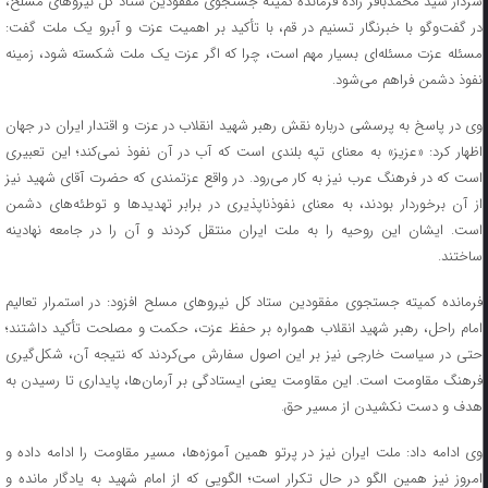
سردار سید محمدباقر زاده فرمانده کمیته جستجوی مفقودین ستاد کل نیروهای مسلح،
در گفت‌وگو با خبرنگار تسنیم در قم، با تأکید بر اهمیت عزت و آبرو یک ملت گفت:
مسئله عزت مسئله‌ای بسیار مهم است، چرا که اگر عزت یک ملت شکسته شود، زمینه
نفوذ دشمن فراهم می‌شود.
وی در پاسخ به پرسشی درباره نقش رهبر شهید انقلاب در عزت و اقتدار ایران در جهان
اظهار کرد: «عزیز» به معنای تپه بلندی است که آب در آن نفوذ نمی‌کند؛ این تعبیری
است که در فرهنگ عرب نیز به کار می‌رود. در واقع عزتمندی که حضرت آقای شهید نیز
از آن برخوردار بودند، به معنای نفوذناپذیری در برابر تهدیدها و توطئه‌های دشمن
است. ایشان این روحیه را به ملت ایران منتقل کردند و آن را در جامعه نهادینه
ساختند.
فرمانده کمیته جستجوی مفقودین ستاد کل نیروهای مسلح افزود: در استمرار تعالیم
امام راحل، رهبر شهید انقلاب همواره بر حفظ عزت، حکمت و مصلحت تأکید داشتند؛
حتی در سیاست خارجی نیز بر این اصول سفارش می‌کردند که نتیجه آن، شکل‌گیری
فرهنگ مقاومت است. این مقاومت یعنی ایستادگی بر آرمان‌ها، پایداری تا رسیدن به
هدف و دست نکشیدن از مسیر حق.
وی ادامه داد: ملت ایران نیز در پرتو همین آموزه‌ها، مسیر مقاومت را ادامه داده و
امروز نیز همین الگو در حال تکرار است؛ الگویی که از امام شهید به یادگار مانده و