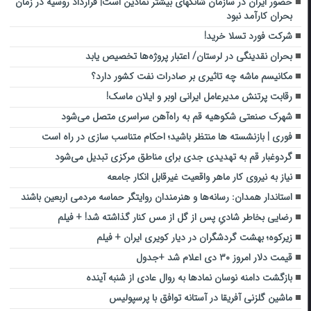
حضور ایران در سازمان شانگهای بیشتر نمادین است| قرارداد روسیه در زمان
بحران کارآمد نبود
شرکت فورد تسلا خرید!
بحران نقدینگی در لرستان/ اعتبار پروژه‌ها تخصیص یابد
مکانیسم ماشه چه تاثیری بر صادرات نفت کشور دارد؟
رقابت پرتنش مدیرعامل ایرانی اوبر و ایلان ماسک!
شهرک صنعتی شکوهیه قم به راه‌آهن سراسری متصل می‌شود
فوری | بازنشسته ها منتظر باشید؛ احکام متناسب سازی در راه است
گردوغبار قم به تهدیدی جدی برای مناطق مرکزی تبدیل می‌شود
نیاز به نیروی کار ماهر واقعیت غیرقابل انکار جامعه
استاندار همدان: رسانه‌ها و هنرمندان روایتگر حماسه مردمی اربعین باشند
رضایی بخاطر شادیِ پس از گل از مس کنار گذاشته شد! + فیلم
زیرکوه؛ بهشت گردشگران در دیار کویری ایران + فیلم
قیمت دلار امروز ۳۰ دی اعلام شد +جدول
بازگشت دامنه نوسان نمادها به روال عادی از شنبه آینده
ماشین گلزنی آفریقا در آستانه توافق با پرسپولیس